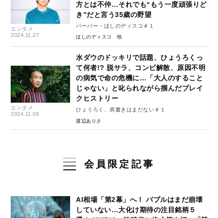
方とは不仲…それでも“もう一度頑張りど
き”だと言う35歳の野望
パーパー・ほしのディスコ＃１
エンタメ
2024.11.27
ほしのディスコ
水ダウのドッキリで話題、ひょうろくっ
て何者!? 脱サラ、コンビ解散、原因不明
の病気で命の危機に…「大人のすること
じゃない」と叱られながら掴んだブレイ
クヒストリー
エンタメ
ひょうろく、肩書きはまだない＃１
2024.11.08
渡辺ありさ
会員限定記事
AI相場「第2幕」へ！ バブルはまだ崩壊
していない…大化け期待の注目銘柄５