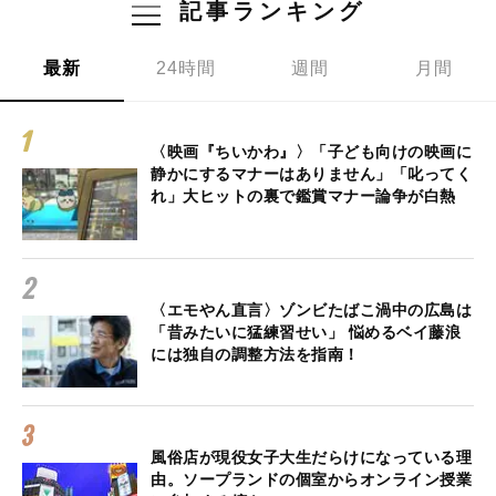
記事ランキング
最新
24時間
週間
月間
〈映画『ちいかわ』〉「子ども向けの映画に
静かにするマナーはありません」「叱ってく
れ」大ヒットの裏で鑑賞マナー論争が白熱
〈エモやん直言〉ゾンビたばこ渦中の広島は
「昔みたいに猛練習せい」 悩めるベイ藤浪
には独自の調整方法を指南！
風俗店が現役女子大生だらけになっている理
由。ソープランドの個室からオンライン授業