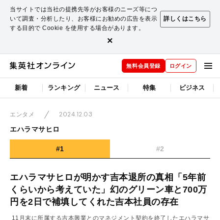
当サイトでは当社の提携先等がお客様のニーズ等につ
いて調査・分析したり、お客様にお勧めの広告を表示
詳しくはこちら
する目的で Cookie を使用する場合があります。
×
無料会員登録
ログイン
新着
ランキング
ニュース
特集
ビジネス
2024.12.03
エンタメ
エハラマサヒロ
#1
#2
エハラマサヒロが明かす吉本退所の真相「5年前
くらいから考えていた」幻のグリーン車と700万
円を2日で補填してくれた吉本社員の存在
11月末に所属する吉本興業とのマネジメント契約を終了したエハラマサ