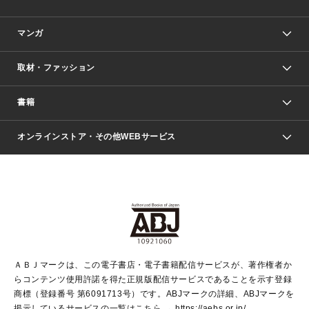
マンガ
取材・ファッション
少年マンガ
週刊少年ジャンプ
書籍
ファッション・美容
青年マンガ
ジャンプSQ.
Seventeen
週刊ヤングジャンプ
オンラインストア・その他WEBサービス
文芸・文庫・総合
芸能・情報・スポーツ
少女マンガ
Vジャンプ
non-no Web
ヤングジャンプ定期購読デジタル
すばる
Myojo
オンラインストア
りぼん
学芸・ノンフィクション・新書
最強ジャンプ
女性マンガ
@BAILA
ヤンジャン＋
小説すばる
週プレNEWS
マーガレット
集英社OTOコンテンツ
集英社 学芸編集部
少年ジャンプ＋
その他WEBサービス
クッキー
ライトノベル・ノベライズ
MAQUIA ONLINE
となりのヤングジャンプ
集英社 文芸ステーション
週プレ グラジャパ！
別冊マーガレット
SHUEISHA MANGA-ART HERITAGE
集英社 ビジネス書
ゼブラック
ココハナ
SHUEISHA ADNAVI
SPUR.JP
集英社Webマガジン Cobalt
グランドジャンプ
web 集英社文庫
キッズ
web Sportiva
マンガMee
ジャンプキャラクターズストア
集英社新書
ジャンプルーキー！
月刊オフィスユー
ＡＢＪマークは、この電子書店・電子書籍配信サービスが、著作権者か
EDITOR'S LAB
LEE
集英社オレンジ文庫
ウルトラジャンプ
青春と読書
パラスポ＋！
らコンテンツ使用許諾を得た正規版配信サービスであることを示す登録
集英社みらい文庫
リマコミ＋
HAPPY PLUS STORE
集英社新書プラス
ジャンプTOON
商標（登録番号 第6091713号）です。ABJマークの詳細、ABJマークを
Marisol
シフォン文庫
アジア人物史
S-KIDS.LAND
マンガMeets
掲示しているサービスの一覧はこちら →
https://aebs.or.jp/