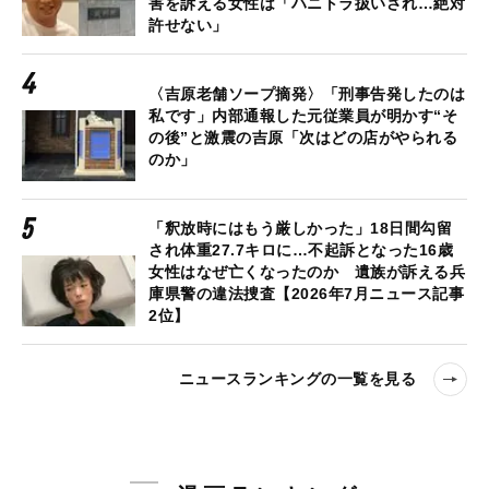
害を訴える女性は「ハニトラ扱いされ…絶対
許せない」
〈吉原老舗ソープ摘発〉「刑事告発したのは
私です」内部通報した元従業員が明かす“そ
の後”と激震の吉原「次はどの店がやられる
のか」
「釈放時にはもう厳しかった」18日間勾留
され体重27.7キロに…不起訴となった16歳
女性はなぜ亡くなったのか 遺族が訴える兵
庫県警の違法捜査【2026年7月ニュース記事
2位】
ニュースランキングの一覧を見る