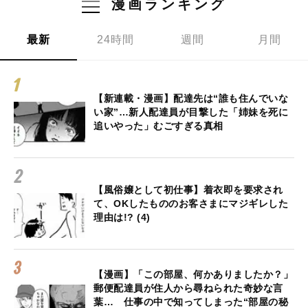
漫画ランキング
最新
24時間
週間
月間
【新連載・漫画】配達先は“誰も住んでいな
い家”…新人配達員が目撃した「姉妹を死に
追いやった」むごすぎる真相
【風俗嬢として初仕事】着衣即を要求され
て、OKしたもののお客さまにマジギレした
理由は!? (4)
【漫画】「この部屋、何かありましたか？」
郵便配達員が住人から尋ねられた奇妙な言
葉… 仕事の中で知ってしまった“部屋の秘