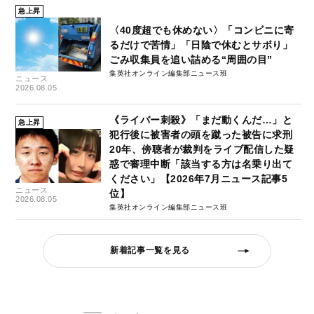
急上昇
〈40度超でも休めない〉「コンビニに寄
るだけで苦情」「日陰で休むとサボり」
ごみ収集員を追い詰める“周囲の目”
集英社オンライン編集部ニュース班
ニュース
2026.08.05
《ライバー刺殺》「まだ動くんだ…」と
急上昇
犯行後に被害者の頭を蹴った被告に求刑
20年、傍聴者が裁判をライブ配信した疑
惑で審理中断「該当する方は名乗り出て
ください」【2026年7月ニュース記事5
ニュース
位】
2026.08.05
集英社オンライン編集部ニュース班
新着記事一覧を見る