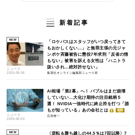
新着記事
NEW
「ロケバスはスタッフがいつ戻ってきて
もおかしくない…」と無罪主張の元ジャ
ンポケ斉藤被告に懲役7年求刑「反省の情
もない」被害を訴える女性は「ハニトラ
扱いされ…絶対許せない」
ニュース
2026.08.06
集英社オンライン編集部ニュース班
AI相場「第2幕」へ！ バブルはまだ崩壊
していない…大化け期待の注目銘柄５
選！ NVIDIA一強時代に終止符を打つ「誰
もが知っている」あの会社とは
有料
ニュース
石井僚一
2026.08.03
NEW
〈逆転＆勝ち越しの44.5％は7回以降〉7