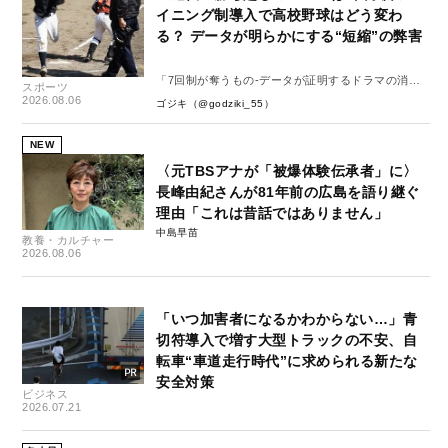
イニング制導入で高校野球はどう変わ
る？ データが明らかにする“短縮”の弊害
「7回制が奪うもの-データが証明するドラマの消
スポーツ
失-」
2026.08.06
ゴジキ（@godziki_55）
NEW
〈元TBSアナが「被爆体験伝承者」に〉
長峰由紀さんが81年前の広島を語り継ぐ
理由「これは昔話ではありません」
中島早苗
教養・カルチャー
2026.08.06
「いつ加害者になるかわからない…」青
切符導入で増す大型トラックの不安、自
転車“車道走行時代”に求められる新たな
安全対策
ビジネス
2026.07.21