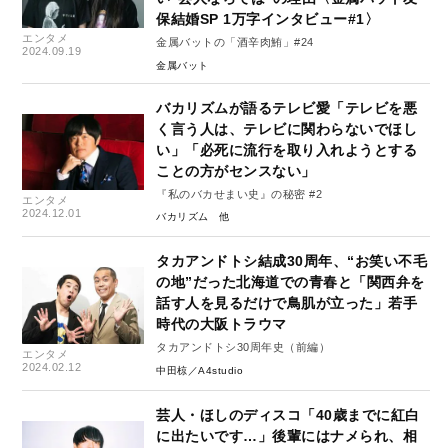
保結婚SP 1万字インタビュー#1〉
エンタメ
金属バットの「酒辛肉鮪」#24
2024.09.19
金属バット
バカリズムが語るテレビ愛「テレビを悪
く言う人は、テレビに関わらないでほし
い」「必死に流行を取り入れようとする
ことの方がセンスない」
『私のバカせまい史』の秘密 #2
エンタメ
2024.12.01
バカリズム
タカアンドトシ結成30周年、“お笑い不毛
の地”だった北海道での青春と「関西弁を
話す人を見るだけで鳥肌が立った」若手
時代の大阪トラウマ
タカアンドトシ30周年史（前編）
エンタメ
2024.02.12
中田椋／A4studio
芸人・ほしのディスコ「40歳までに紅白
に出たいです…」後輩にはナメられ、相