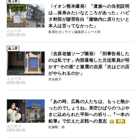
急上昇
〈イオン熊本爆発〉「遺族への当初説明
は…保身みたいなところがあった」ハビ
タ幹部が謝罪告白「建物内に戻りたいと
本人は言ってなかった」
ニュース
集英社オンライン編集部ニュース班
2026.08.05
急上昇
〈吉原老舗ソープ摘発〉「刑事告発した
のは私です」内部通報した元従業員が明
かす“その後”と激震の吉原「次はどの店
がやられるのか」
ニュース
河合桃子
2026.08.05
「あの時、広島の人たちは、もっと熱か
ったのでしょうね」美空ひばりのつぶや
きに込められた平和への祈り…『一本の
鉛筆』で伝えた反戦への意志
有料
エンタメ
佐藤剛
2025.08.06