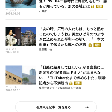
選！ NVIDIA一強時代に終止符を打つ「誰
もが知っている」あの会社とは
有料
ニュース
石井僚一
2026.08.03
「あの時、広島の人たちは、もっと熱か
ったのでしょうね」美空ひばりのつぶや
きに込められた平和への祈り…『一本の
鉛筆』で伝えた反戦への意志
有料
エンタメ
佐藤剛
2025.08.06
「日経に紹介してほしい」が合言葉に…
新聞社の“記者流出ドミノ”が止まらな
い 「TikToker化まで求められた」現場
記者から不満続出
有料
ニュース
集英社オンライン編集部ニュース班
2026.07.18
会員限定記事一覧を見る