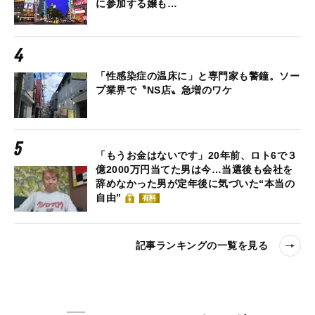
に参加する嬢も…
「性感染症の温床に」と専門家も警鐘。ソー
プ業界で〝NS店〟急増のワケ
「もうお金はないです」20年前、ロト6で３
億2000万円当てた男は今…当選後も会社を
辞めなかった男が定年後に気づいた“本当の
自由”
有料
記事ランキングの一覧を見る