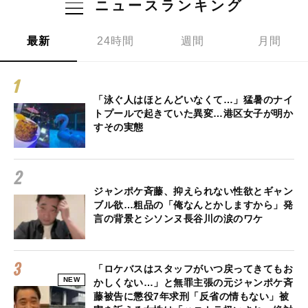
ニュースランキング
最新
24時間
週間
月間
「泳ぐ人はほとんどいなくて…」猛暑のナイ
トプールで起きていた異変…港区女子が明か
すその実態
ジャンポケ斉藤、抑えられない性欲とギャン
ブル欲…粗品の「俺なんとかしますから」発
言の背景とシソンヌ長谷川の涙のワケ
「ロケバスはスタッフがいつ戻ってきてもお
NEW
かしくない…」と無罪主張の元ジャンポケ斉
藤被告に懲役7年求刑「反省の情もない」被