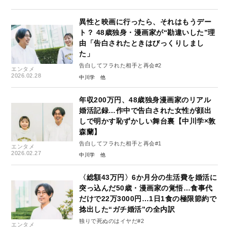
異性と映画に行ったら、それはもうデー
ト？ 48歳独身・漫画家が“勘違いした”理
由「告白されたときはびっくりしまし
た」
告白してフラれた相手と再会#2
エンタメ
2026.02.28
中川学
年収200万円、48歳独身漫画家のリアル
婚活記録…作中で告白された女性が顔出
しで明かす恥ずかしい舞台裏【中川学×敦
森蘭】
告白してフラれた相手と再会#1
エンタメ
2026.02.27
中川学
〈総額43万円〉6か月分の生活費を婚活に
突っ込んだ50歳・漫画家の覚悟…食事代
だけで22万3000円…1日1食の極限節約で
捻出した“ガチ婚活”の全内訳
独りで死ぬのはイヤだ#2
エンタメ