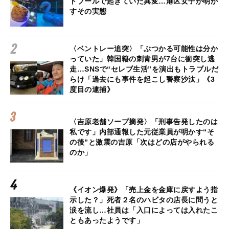
トプールで起きていた異変…港区女子が明か
すその実態
〈ベントレー追突〉「ぶつかる可能性は分か
っていた」韓国籍の刺青男が7台に衝突し逃
走…SNSで“セレブ生活”を演出もトラブルだ
らけ「過去にも事件を起こし警察沙汰」《3
度目の逮捕》
〈吉原老舗ソープ摘発〉「刑事告発したのは
私です」内部通報した元従業員が明かす“そ
の後”と激震の吉原「次はどの店がやられる
のか」
《イオン爆発》「売上金を金庫に戻すよう指
示した？」死者２名のハビタの店長に問うと
涙を流し…社員は「入口によっては入れたこ
ともあったようです」