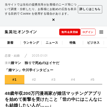
当サイトでは当社の提携先等がお客様のニーズ等につ
いて調査・分析したり、お客様にお勧めの広告を表示
詳しくはこちら
する目的で Cookie を使用する場合があります。
×
無料会員登録
ログイン
新着
ランキング
ニュース
特集
ビジネス
2025.01.01
恋愛・結婚
婚マン 独りで死ぬのはイヤだ
漫画
「婚マン」中川学インタビュー
#1
#2
#3
#4
#5
48歳年収200万円漫画家が婚活マッチングアプリ
を始めて衝撃を受けたこと「世の中にはこんなに
も結婚したい人が……」