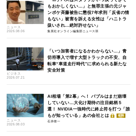
もおかしくない…」と無罪主張の元ジャ
ンポケ斉藤被告に懲役7年求刑「反省の情
もない」被害を訴える女性は「ハニトラ
扱いされ…絶対許せない」
ニュース
2026.08.06
集英社オンライン編集部ニュース班
「いつ加害者になるかわからない…」青
切符導入で増す大型トラックの不安、自
転車“車道走行時代”に求められる新たな
安全対策
ビジネス
2026.07.21
AI相場「第2幕」へ！ バブルはまだ崩壊
していない…大化け期待の注目銘柄５
選！ NVIDIA一強時代に終止符を打つ「誰
もが知っている」あの会社とは
有料
ニュース
石井僚一
2026.08.03