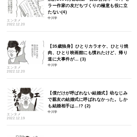
ラー作家の友だちづくりの極意も役に立
たない(4)
中川学
エンタメ
2022.12.20
【35歳独身】ひとりカラオケ、ひとり焼
肉、ひとり映画館にも慣れたけど、帰り
道に大事件が… (3)
中川学
エンタメ
2022.12.20
【僕だけが呼ばれない結婚式】幼なじみ
で親友の結婚式に呼ばれなかった。しか
も結婚相手は…!? (2)
中川学
エンタメ
2022.12.19