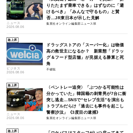
りたたまず乗車できる」はずなのに「避
けるべき」「みんなで守るもの」と賛
否…JR東日本が示した見解
ニュース
集英社オンライン編集部ニュース班
2026.08.06
急上昇
ドラッグストアの「スーパー化」は物価
高の救世主になるか？ 新業態「ドラッ
グ＆フード型店舗」が見据える勝算と死
角
ビジネス
不破聡
2026.08.06
急上昇
〈ベントレー追突〉「ぶつかる可能性は
分かっていた」韓国籍の刺青男が7台に衝
突し逃走…SNSで“セレブ生活”を演出も
トラブルだらけ「過去にも事件を起こし
警察沙汰」《3度目の逮捕》
ニュース
2026.08.06
集英社オンライン編集部ニュース班
急上昇
「ロケバスはスタッフがいつ戻ってきて