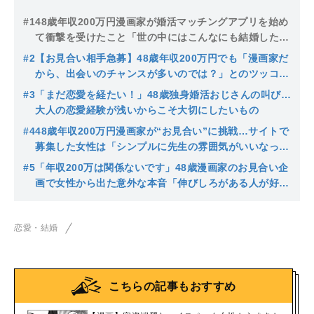
#1
48歳年収200万円漫画家が婚活マッチングアプリを始め
て衝撃を受けたこと「世の中にはこんなにも結婚したい
人が……」
#2
【お見合い相手急募】48歳年収200万円でも「漫画家だ
から、出会いのチャンスが多いのでは？」とのツッコミ
に本人が真剣回答「アプローチしようと思う層は…」
#3
「まだ恋愛を経たい！」48歳独身婚活おじさんの叫び…
大人の恋愛経験が浅いからこそ大切にしたいもの
#4
48歳年収200万円漫画家が“お見合い”に挑戦…サイトで
募集した女性は「シンプルに先生の雰囲気がいいなっ
て…」と初対面で意気投合
#5
「年収200万は関係ないです」48歳漫画家のお見合い企
画で女性から出た意外な本音「伸びしろがある人が好き
なんですよ」
恋愛・結婚
こちらの記事もおすすめ