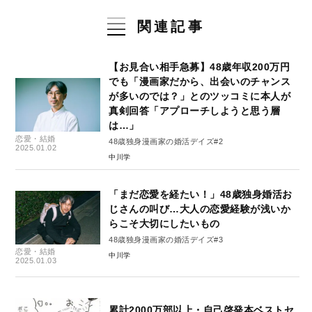
関連記事
【お見合い相手急募】48歳年収200万円
でも「漫画家だから、出会いのチャンス
が多いのでは？」とのツッコミに本人が
真剣回答「アプローチしようと思う層
は…」
恋愛・結婚
48歳独身漫画家の婚活デイズ#2
2025.01.02
中川学
「まだ恋愛を経たい！」48歳独身婚活お
じさんの叫び…大人の恋愛経験が浅いか
らこそ大切にしたいもの
48歳独身漫画家の婚活デイズ#3
恋愛・結婚
中川学
2025.01.03
累計2000万部以上・自己啓発本ベストセ