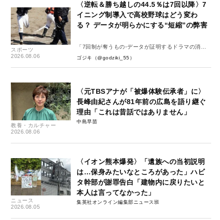
〈逆転＆勝ち越しの44.5％は7回以降〉7
イニング制導入で高校野球はどう変わ
る？ データが明らかにする“短縮”の弊害
「7回制が奪うもの-データが証明するドラマの消
スポーツ
失-」
2026.08.06
ゴジキ（@godziki_55）
〈元TBSアナが「被爆体験伝承者」に〉
長峰由紀さんが81年前の広島を語り継ぐ
理由「これは昔話ではありません」
中島早苗
教養・カルチャー
2026.08.06
〈イオン熊本爆発〉「遺族への当初説明
は…保身みたいなところがあった」ハビ
タ幹部が謝罪告白「建物内に戻りたいと
本人は言ってなかった」
ニュース
集英社オンライン編集部ニュース班
2026.08.05