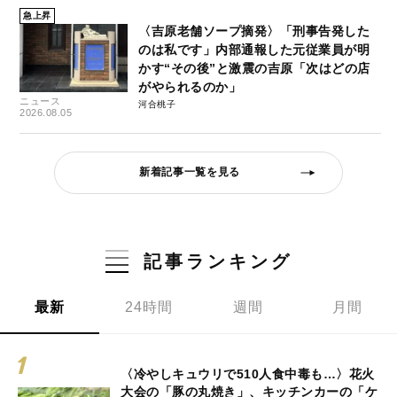
急上昇
〈吉原老舗ソープ摘発〉「刑事告発した
のは私です」内部通報した元従業員が明
かす“その後”と激震の吉原「次はどの店
がやられるのか」
ニュース
河合桃子
2026.08.05
新着記事一覧を見る
記事ランキング
最新
24時間
週間
月間
〈冷やしキュウリで510人食中毒も…〉花火
大会の「豚の丸焼き」、キッチンカーの「ケ