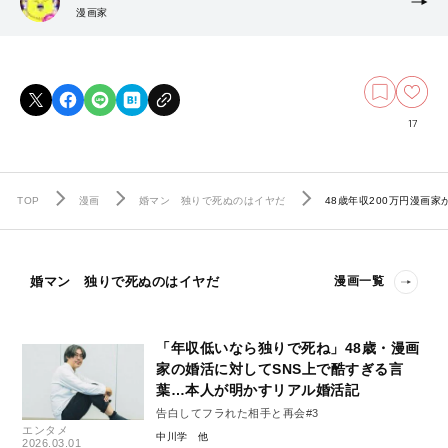
漫画家
17
TOP
漫画
婚マン 独りで死ぬのはイヤだ
48歳年収200万円漫画
婚マン 独りで死ぬのはイヤだ
漫画一覧
「年収低いなら独りで死ね」48歳・漫画
家の婚活に対してSNS上で酷すぎる言
葉…本人が明かすリアル婚活記
告白してフラれた相手と再会#3
エンタメ
中川学
2026.03.01