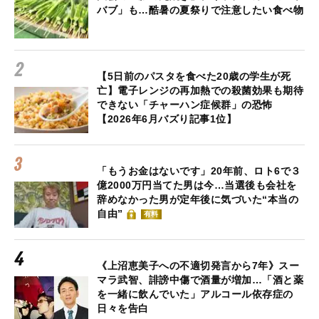
バブ」も…酷暑の夏祭りで注意したい食べ物
【5日前のパスタを食べた20歳の学生が死
亡】電子レンジの再加熱での殺菌効果も期待
できない「チャーハン症候群」の恐怖
【2026年6月バズり記事1位】
「もうお金はないです」20年前、ロト6で３
億2000万円当てた男は今…当選後も会社を
辞めなかった男が定年後に気づいた“本当の
自由”
有料
《上沼恵美子への不適切発言から7年》スー
マラ武智、誹謗中傷で酒量が増加…「酒と薬
を一緒に飲んでいた」アルコール依存症の
日々を告白