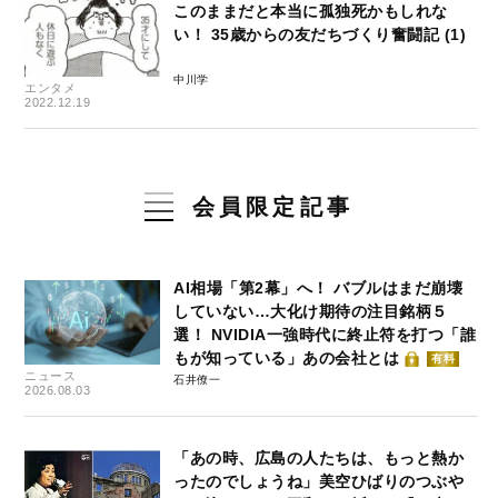
このままだと本当に孤独死かもしれな
い！ 35歳からの友だちづくり奮闘記 (1)
中川学
エンタメ
2022.12.19
会員限定記事
AI相場「第2幕」へ！ バブルはまだ崩壊
していない…大化け期待の注目銘柄５
選！ NVIDIA一強時代に終止符を打つ「誰
もが知っている」あの会社とは
有料
ニュース
石井僚一
2026.08.03
「あの時、広島の人たちは、もっと熱か
ったのでしょうね」美空ひばりのつぶや