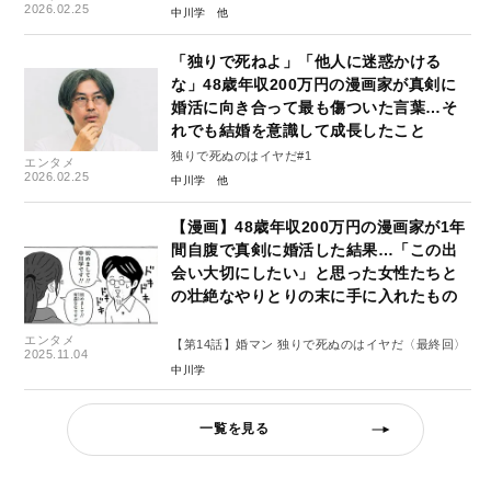
2026.02.25
中川学
「独りで死ねよ」「他人に迷惑かける
な」48歳年収200万円の漫画家が真剣に
婚活に向き合って最も傷ついた言葉…そ
れでも結婚を意識して成長したこと
独りで死ぬのはイヤだ#1
エンタメ
2026.02.25
中川学
【漫画】48歳年収200万円の漫画家が1年
間自腹で真剣に婚活した結果…「この出
会い大切にしたい」と思った女性たちと
の壮絶なやりとりの末に手に入れたもの
エンタメ
【第14話】婚マン 独りで死ぬのはイヤだ〈最終回〉
2025.11.04
中川学
一覧を見る