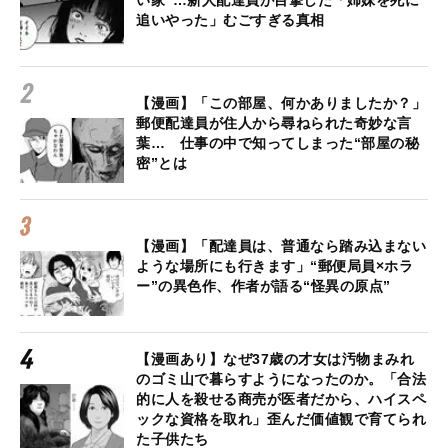
追いやった」むごすぎる真相
【漫画】「この部屋、何かありましたか？」
郵便配達員が住人から尋ねられた奇妙な言
葉… 仕事の中で知ってしまった“部屋の秘
密”とは
【漫画】「配達員は、普通なら踏み込まない
ような場所にも行きます」“郵便局員×ホラ
ー”の異色作、作者が語る“怪異の原点”
【漫画あり】なぜ37歳の才女は汚物まみれ
のゴミ山で暮らすようになったのか。「合法
的に人を殺せる商売が医者だから、ハイスペ
ックな資格を取れ」歪んだ価値観で育てられ
た子供たち