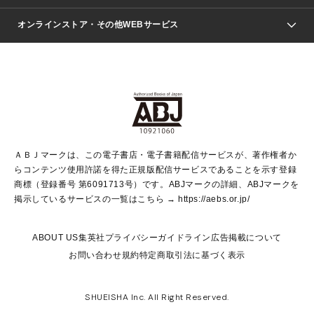
ジャンプSQ.
Seventeen
週刊ヤングジャンプ
オンラインストア・その他WEBサービス
文芸・文庫・総合
芸能・情報・スポーツ
少女マンガ
Vジャンプ
non-no Web
ヤングジャンプ定期購読デジタル
すばる
Myojo
オンラインストア
りぼん
学芸・ノンフィクション・新書
最強ジャンプ
女性マンガ
@BAILA
ヤンジャン＋
小説すばる
週プレNEWS
マーガレット
集英社OTOコンテンツ
集英社 学芸編集部
少年ジャンプ＋
その他WEBサービス
クッキー
ライトノベル・ノベライズ
MAQUIA ONLINE
となりのヤングジャンプ
集英社 文芸ステーション
週プレ グラジャパ！
別冊マーガレット
SHUEISHA MANGA-ART HERITAGE
集英社 ビジネス書
ゼブラック
ココハナ
SHUEISHA ADNAVI
SPUR.JP
集英社Webマガジン Cobalt
グランドジャンプ
web 集英社文庫
キッズ
web Sportiva
マンガMee
ジャンプキャラクターズストア
集英社新書
ジャンプルーキー！
月刊オフィスユー
ＡＢＪマークは、この電子書店・電子書籍配信サービスが、著作権者か
EDITOR'S LAB
LEE
集英社オレンジ文庫
ウルトラジャンプ
青春と読書
パラスポ＋！
らコンテンツ使用許諾を得た正規版配信サービスであることを示す登録
集英社みらい文庫
リマコミ＋
HAPPY PLUS STORE
集英社新書プラス
ジャンプTOON
商標（登録番号 第6091713号）です。ABJマークの詳細、ABJマークを
Marisol
シフォン文庫
アジア人物史
S-KIDS.LAND
マンガMeets
掲示しているサービスの一覧はこちら →
https://aebs.or.jp/
shueisha vox
よみタイ
S-MANGA
Web éclat
ダッシュエックス文庫
LEEマルシェ
kotoba
集英社ジャンプリミックス
ABOUT US
集英社プライバシーガイドライン
広告掲載について
T JAPAN:The New York Times Style Magazine
JUMP j BOOKS
お問い合わせ
規約
特定商取引法に基づく表示
SHOP Marisol
e!集英社
集英社コミック文庫
集英社女性誌ポータル
éclat premium
imidas
MEN'S NON-NO WEB
SHUEISHA Inc. All Right Reserved.
mirabella