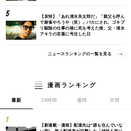
【哀悼】「あれ清水良太郎だ」「親父も呼ん
で麻雀やろうや（笑）」バカにされ、ゴキブ
リ駆除の仕事の後に死を考えた後、父・清水
アキラの言葉に号泣した日
ニュースランキングの一覧を見る
漫画ランキング
最新
24時間
週間
月間
【新連載・漫画】配達先は“誰も住んでいな
い家”…新人配達員が目撃した「姉妹を死に