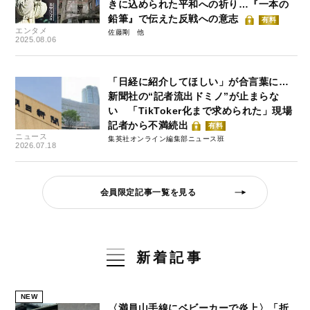
きに込められた平和への祈り…『一本の
鉛筆』で伝えた反戦への意志
有料
エンタメ
佐藤剛
2025.08.06
「日経に紹介してほしい」が合言葉に…
新聞社の“記者流出ドミノ”が止まらな
い 「TikToker化まで求められた」現場
記者から不満続出
有料
ニュース
集英社オンライン編集部ニュース班
2026.07.18
会員限定記事一覧を見る
新着記事
NEW
〈満員山手線にベビーカーで炎上〉「折