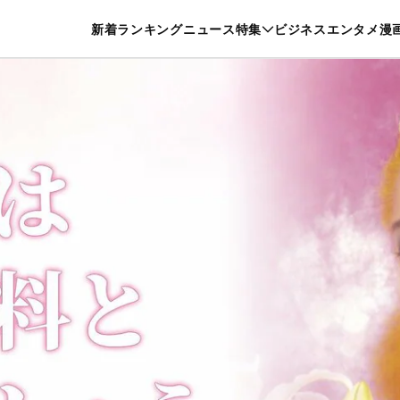
特集一覧を見る
漫画一覧を見る
新着
ランキング
ニュース
特集
ビジネス
エンタメ
漫
養・カルチャー
暮らし
スポーツ
ヘルスケア
美容
グルメ