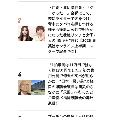
〈江別・集団暴行死〉「グ
ロかった…」全裸にして、
髪にライターで火をつけ、
背中にタバコを押しつける
様子も撮影…公判で明らか
になった壮絶リンチと女子2
人の“陰キャ”時代【2026 集
英社オンライン上半期 ス
クープ記事 7位】
「1泊最高は11万円ではな
く約17万円でした」初の費
用公開で仰天の支出が明ら
かに “日本一悪い男”と軽
口の県議会議長は震災のさ
なかに「天国」へ行ったと
ご満悦《福岡県議会の海外
豪遊〉
プーチンの絶望「もはや頼