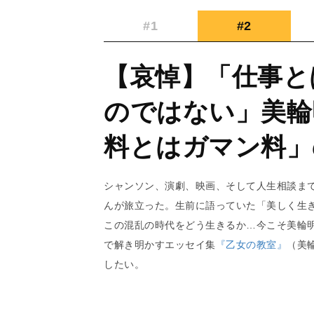
#1
#2
【哀悼】「仕事と
のではない」美輪
料とはガマン料」
シャンソン、演劇、映画、そして人生相談ま
んが旅立った。生前に語っていた「美しく生
この混乱の時代をどう生きるか…今こそ美輪
で解き明かすエッセイ集
『乙女の教室』
（美
したい。