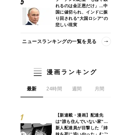
れるのは金正恩だけ」…中
国に値切られ、インドに振
り回される“大国ロシア”の
悲しい現実
ニュースランキングの一覧を見る
漫画ランキング
最新
24時間
週間
月間
【新連載・漫画】配達先
は“誰も住んでいない家”…
新人配達員が目撃した「姉
妹を死に追いやった」むご