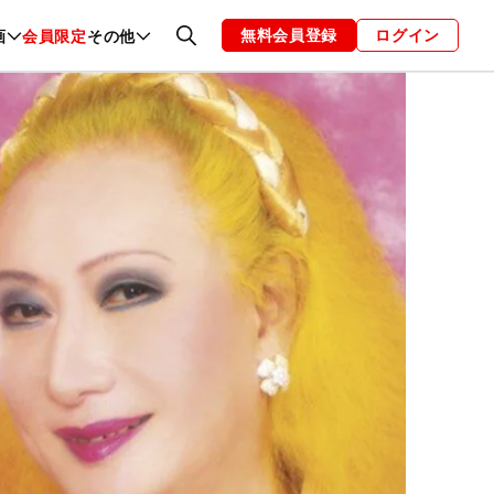
無料会員登録
ログイン
画
会員限定
その他
ファッション
恋愛・結婚
編集部
お知らせ