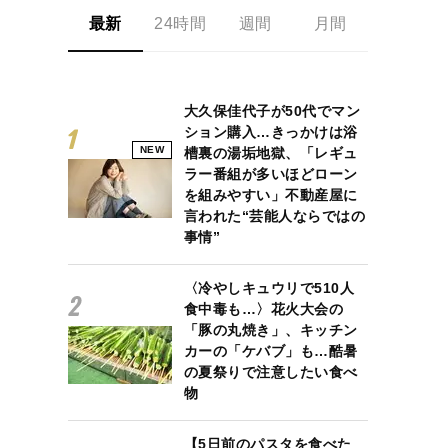
最新
24時間
週間
月間
大久保佳代子が50代でマン
ション購入…きっかけは浴
NEW
槽裏の湯垢地獄、「レギュ
ラー番組が多いほどローン
を組みやすい」不動産屋に
言われた“芸能人ならではの
事情”
〈冷やしキュウリで510人
食中毒も…〉花火大会の
「豚の丸焼き」、キッチン
カーの「ケバブ」も…酷暑
の夏祭りで注意したい食べ
物
【5日前のパスタを食べた