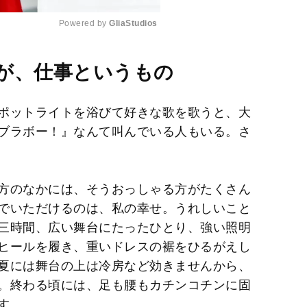
Powered by 
GliaStudios
M
が、仕事というもの
u
t
ポットライトを浴びて好きな歌を歌うと、大
e
ブラボー！』なんて叫んでいる人もいる。さ
方のなかには、そうおっしゃる方がたくさん
でいただけるのは、私の幸せ。うれしいこと
三時間、広い舞台にたったひとり、強い照明
ヒールを履き、重いドレスの裾をひるがえし
夏には舞台の上は冷房など効きませんから、
。終わる頃には、足も腰もカチンコチンに固
す。