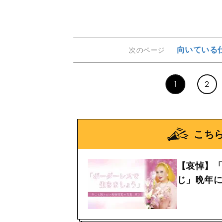
向いている
次のページ
1
2
こち
【哀悼】
じ」晩年