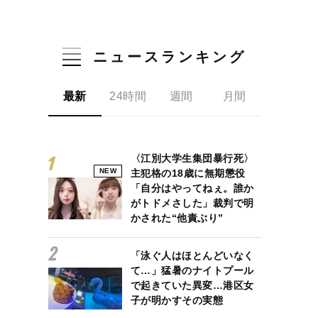
ニュースランキング
最新
24時間
週間
月間
〈江別大学生集団暴行死〉
NEW
主犯格の18歳に無期懲役
「自分はやってねぇ。誰か
がトドメさした」裁判で明
かされた“他責ぶり”
「泳ぐ人はほとんどいなく
て…」猛暑のナイトプール
で起きていた異変…港区女
子が明かすその実態