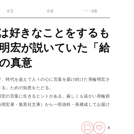
#3
#4
･･･#6
は好きなことをするも
明宏が説いていた「給
の真意
で、時代を超えて人々の心に言葉を届け続けた美輪明宏さ
きる」ための知恵をたどる。
明宏の言葉に生きるヒントがある。厳しくも温かい美輪節
輪明宏著・集英社文庫）から一部抜粋・再構成してお届け
8