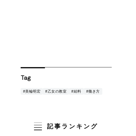
Tag
#美輪明宏
#乙女の教室
#給料
#働き方
記事ランキング