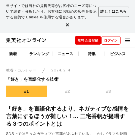
当サイトでは当社の提携先等がお客様のニーズ等につ
いて調査・分析したり、お客様にお勧めの広告を表示
詳しくはこちら
する目的で Cookie を使用する場合があります。
×
無料会員登録
ログイン
新着
ランキング
ニュース
特集
ビジネス
2024.12.14
教養・カルチャー
「好き」を言語化する技術
#1
#2
#3
「好き」を言語化するより、ネガティブな感情を
言葉にするほうが難しい！… 三宅香帆が提唱す
る３つのポイントとは
SNS上では日々ネガティブな言葉があふれている。しかしドラマや映画