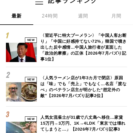
記事ランキング
最新
24時間
週間
月間
〈習近平に特大ブーメラン〉「中国人客お断
NEW
り」「中国に好感持てない72%」韓国で噴き
出した反中感情…中国人旅行者が直面した
「政治的摩擦」の正体【2026年7月バズり記
事1位】
〈人気ラーメン店が1年3カ月で閉店〉原因
NEW
は「味」でも「売上」でもなく…名店「渡な
べ」のベテラン店主が明かした“想定外の
敵”【2026年7月バズり記事2位】
人気女流雀士が31歳で八丈島へ移住…家賃
NEW
15万円→3万円、1K→4LDK「東京では壊れ
てしまうと…」【2026年7月バズり記事3