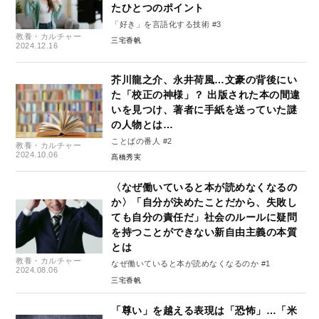
たひとつのポイント
「好き」を言語化する技術 #3
教養・カルチャー
三宅香帆
2024.12.16
芥川龍之介、永井荷風…文豪の背後にい
た「校正の神様」？ 出版された本の間違
いを見つけ、著者に手紙を送っていた謎
の人物とは…
ことばの番人 #2
教養・カルチャー
2024.10.06
髙橋秀実
〈なぜ働いていると本が読めなくなるの
か〉「自分が決めたことだから、失敗し
ても自分の責任だ」社会のルールに疑問
を持つことができない新自由主義の本質
とは
教養・カルチャー
なぜ働いていると本が読めなくなるのか #1
2024.08.06
三宅香帆
「尊い」を越える表現は「恐怖」…「米