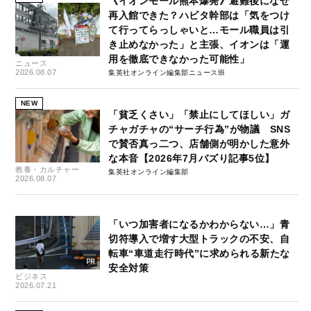
《イオンモール熊本爆発》避難後になぜ
再入館できた？ハビタ幹部は「気をつけ
て行ってらっしゃいと…モール職員は引
き止めなかった」と主張、イオンは「運
用を徹底できなかった可能性」
ニュース
2026.08.07
集英社オンライン編集部ニュース班
NEW
「貧乏くさい」「禁止にしてほしい」ガ
チャガチャの“サーチ行為”が物議 SNS
で賛否真っ二つ、店舗側が明かした意外
な本音【2026年7月バズり記事5位】
教養・カルチャー
集英社オンライン編集部
2026.08.07
「いつ加害者になるかわからない…」青
切符導入で増す大型トラックの不安、自
転車“車道走行時代”に求められる新たな
安全対策
ビジネス
2026.07.21