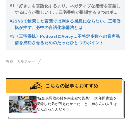
#1
「好き」を言語化するより、ネガティブな感情を言葉に
するほうが難しい！… 三宅香帆が提唱する３つのポイ
ントとは
#2
SNSで検索した言葉では刺さる感想にならない…三宅香
帆が推す、必中の言語化準備法とは
#3
〈三宅香帆〉PodcastにVoicy…不特定多数への音声発
信を成功させるためのたったひとつのポイント
教養・カルチャー
こちらの記事もおすすめ
“統合失調症の姉を南京錠で監禁”…20年間家族を
記録した弟が伝えたかったこと「姉さんの人生は
なんだったんだろう」