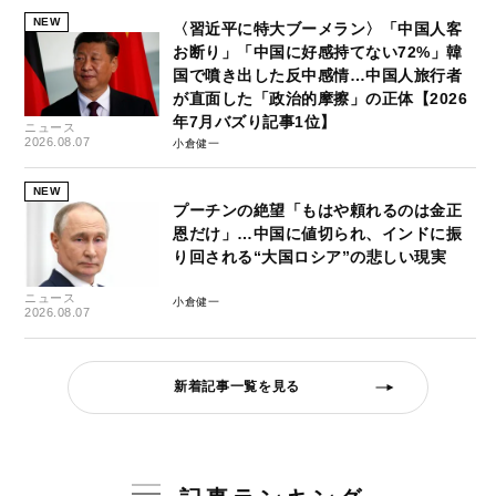
NEW
〈習近平に特大ブーメラン〉「中国人客
お断り」「中国に好感持てない72%」韓
国で噴き出した反中感情…中国人旅行者
が直面した「政治的摩擦」の正体【2026
年7月バズり記事1位】
ニュース
2026.08.07
小倉健一
NEW
プーチンの絶望「もはや頼れるのは金正
恩だけ」…中国に値切られ、インドに振
り回される“大国ロシア”の悲しい現実
ニュース
小倉健一
2026.08.07
新着記事一覧を見る