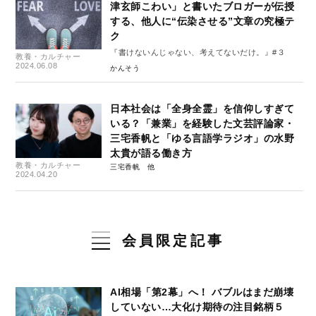
津玄師こわい」と書いたブロガーが伝授
する、他人に“伝染させる”文章の究極テ
ク
『書けないんじゃない、考えてないだけ。』#３
教養・カルチャー
2024.06.08
かんそう
日本社会は「全身全霊」を信仰しすぎて
いる？「兼業」を経験した文芸評論家・
三宅香帆と「ゆる言語学ラジオ」の水野
太貴が語る働き方
教養・カルチャー
三宅香帆
2024.04.20
会員限定記事
AI相場「第2幕」へ！ バブルはまだ崩壊
していない…大化け期待の注目銘柄５