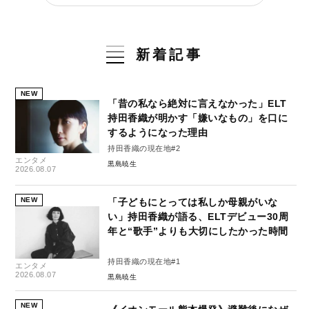
新着記事
NEW
「昔の私なら絶対に言えなかった」ELT
持田香織が明かす「嫌いなもの」を口に
するようになった理由
持田香織の現在地#2
エンタメ
黒島暁生
2026.08.07
NEW
「子どもにとっては私しか母親がいな
い」持田香織が語る、ELTデビュー30周
年と“歌手”よりも大切にしたかった時間
持田香織の現在地#1
エンタメ
2026.08.07
黒島暁生
NEW