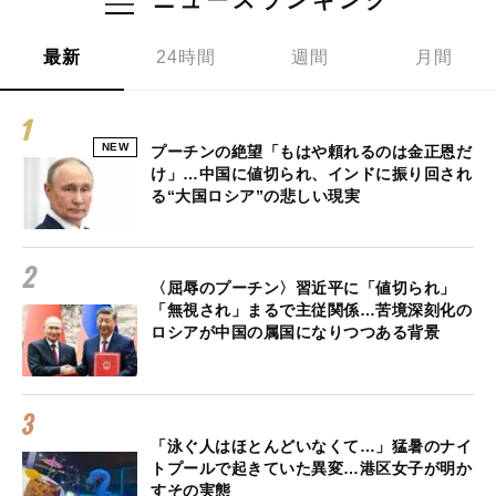
最新
24時間
週間
月間
NEW
プーチンの絶望「もはや頼れるのは金正恩だ
け」…中国に値切られ、インドに振り回され
る“大国ロシア”の悲しい現実
〈屈辱のプーチン〉習近平に「値切られ」
「無視され」まるで主従関係…苦境深刻化の
ロシアが中国の属国になりつつある背景
「泳ぐ人はほとんどいなくて…」猛暑のナイ
トプールで起きていた異変…港区女子が明か
すその実態