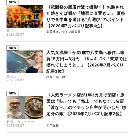
NEW
《祇園祭の露店付近で撮影？》包装され
た焼きそば麺が「地面に直置き…」 夏祭
りで食中毒を避ける“店選び”のポイント
【2026年7月バズり記事4位】
暮らし
集英社オンライン編集部
2026.08.07
NEW
人気女流雀士が31歳で八丈島へ移住…家
賃15万円→3万円、1K→4LDK「東京では
壊れてしまうと…」【2026年7月バズり
記事3位】
暮らし
松岡千晶
2026.08.07
NEW
〈人気ラーメン店が1年3カ月で閉店〉原
因は「味」でも「売上」でもなく…名店
「渡なべ」のベテラン店主が明かした“想
定外の敵”【2026年7月バズり記事2位】
教養・カルチャー
2026.08.07
井手隊長