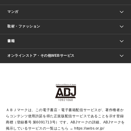
マンガ
取材・ファッション
少年マンガ
週刊少年ジャンプ
書籍
ファッション・美容
青年マンガ
ジャンプSQ.
Seventeen
週刊ヤングジャンプ
オンラインストア・その他WEBサービス
文芸・文庫・総合
芸能・情報・スポーツ
少女マンガ
Vジャンプ
non-no Web
ヤングジャンプ定期購読デジタル
すばる
Myojo
オンラインストア
りぼん
学芸・ノンフィクション・新書
最強ジャンプ
女性マンガ
@BAILA
ヤンジャン＋
小説すばる
週プレNEWS
マーガレット
集英社OTOコンテンツ
集英社 学芸編集部
少年ジャンプ＋
その他WEBサービス
クッキー
ライトノベル・ノベライズ
MAQUIA ONLINE
となりのヤングジャンプ
集英社 文芸ステーション
週プレ グラジャパ！
別冊マーガレット
SHUEISHA MANGA-ART HERITAGE
集英社 ビジネス書
ゼブラック
ココハナ
SHUEISHA ADNAVI
SPUR.JP
集英社Webマガジン Cobalt
グランドジャンプ
web 集英社文庫
キッズ
web Sportiva
マンガMee
ジャンプキャラクターズストア
集英社新書
ジャンプルーキー！
月刊オフィスユー
ＡＢＪマークは、この電子書店・電子書籍配信サービスが、著作権者か
EDITOR'S LAB
LEE
集英社オレンジ文庫
ウルトラジャンプ
青春と読書
パラスポ＋！
らコンテンツ使用許諾を得た正規版配信サービスであることを示す登録
集英社みらい文庫
リマコミ＋
HAPPY PLUS STORE
集英社新書プラス
ジャンプTOON
商標（登録番号 第6091713号）です。ABJマークの詳細、ABJマークを
Marisol
シフォン文庫
アジア人物史
S-KIDS.LAND
マンガMeets
掲示しているサービスの一覧はこちら →
https://aebs.or.jp/
shueisha vox
よみタイ
S-MANGA