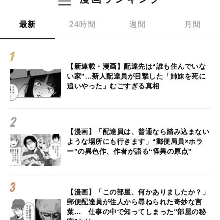
最新
24時間
週間
月間
【新連載・漫画】配達先は“誰も住んでいな
い家”…新人配達員が目撃した「姉妹を死に
追いやった」むごすぎる真相
【漫画】「配達員は、普通なら踏み込まない
ような場所にも行きます」“郵便局員×ホラ
ー”の異色作、作者が語る“怪異の原点”
【漫画】「この部屋、何かありましたか？」
郵便配達員が住人から尋ねられた奇妙な言
葉… 仕事の中で知ってしまった“部屋の秘