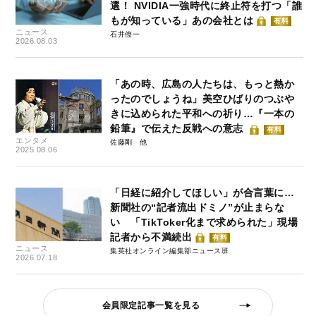
選！ NVIDIA一強時代に終止符を打つ「誰
もが知っている」あの会社とは
有料
ニュース
石井僚一
2026.08.03
「あの時、広島の人たちは、もっと熱か
ったのでしょうね」美空ひばりのつぶや
きに込められた平和への祈り…『一本の
鉛筆』で伝えた反戦への意志
有料
エンタメ
佐藤剛
2025.08.06
「日経に紹介してほしい」が合言葉に…
新聞社の“記者流出ドミノ”が止まらな
い 「TikToker化まで求められた」現場
記者から不満続出
有料
ニュース
集英社オンライン編集部ニュース班
2026.07.18
会員限定記事一覧を見る