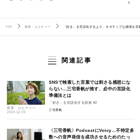
5
TOP
教養・カルチャー
「好き」を言語化するより、ネガティブな感情を言
関連記事
SNSで検索した言葉では刺さる感想にな
らない…三宅香帆が推す、必中の言語化
準備法とは
「好き」を言語化する技術 #2
教養・カルチャー
三宅香帆
2024.12.15
〈三宅香帆〉PodcastにVoicy…不特定多
数への音声発信を成功させるためのたっ