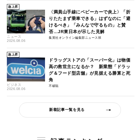
急上昇
〈満員山手線にベビーカーで炎上〉「折
りたたまず乗車できる」はずなのに「避
けるべき」「みんなで守るもの」と賛
否…JR東日本が示した見解
ニュース
集英社オンライン編集部ニュース班
2026.08.06
急上昇
ドラッグストアの「スーパー化」は物価
高の救世主になるか？ 新業態「ドラッ
グ＆フード型店舗」が見据える勝算と死
角
ビジネス
不破聡
2026.08.06
新着記事一覧を見る