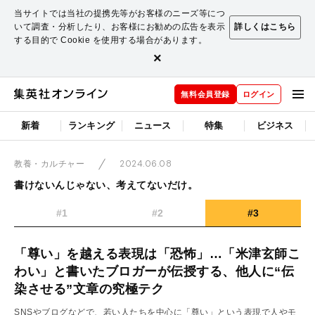
当サイトでは当社の提携先等がお客様のニーズ等につ
いて調査・分析したり、お客様にお勧めの広告を表示
詳しくはこちら
する目的で Cookie を使用する場合があります。
×
無料会員登録
ログイン
新着
ランキング
ニュース
特集
ビジネス
2024.06.08
教養・カルチャー
書けないんじゃない、考えてないだけ。
#1
#2
#3
「尊い」を越える表現は「恐怖」…「米津玄師こ
わい」と書いたブロガーが伝授する、他人に“伝
染させる”文章の究極テク
SNSやブログなどで、若い人たちを中心に「尊い」という表現で人やモ