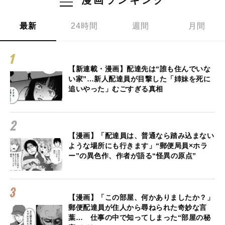
最新
24時間
週間
月間
【新連載・漫画】配達先は“誰も住んでいな
い家”…新人配達員が目撃した「姉妹を死に
追いやった」むごすぎる真相
【漫画】「配達員は、普通なら踏み込まない
ような場所にも行きます」“郵便局員×ホラ
ー”の異色作、作者が語る“怪異の原点”
【漫画】「この部屋、何かありましたか？」
郵便配達員が住人から尋ねられた奇妙な言
葉… 仕事の中で知ってしまった“部屋の秘