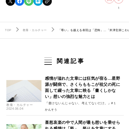
1
TOP
教養・カルチャー
「尊い」を越える表現は「恐怖」…「米津玄師こわい
関連記事
感情が溢れた文章には狂気が宿る…星野
源が闘病で、さくらももこが祖父の死に
面して綴った文章に映る「書くしかな
い」想いの強烈な魅力とは
『書けないんじゃない、考えてないだけ。』#１
教養・カルチャー
2024.06.04
かんそう
喜怒哀楽の中で人間が最も想いを乗せら
れる感情は「怒」…怒りを文章にする