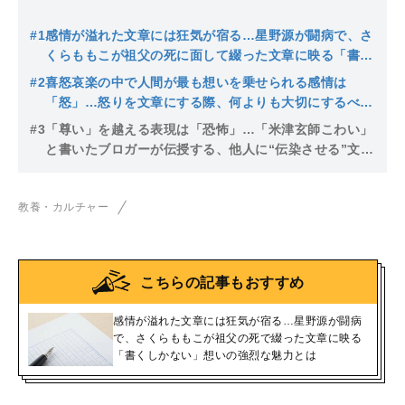
#1
感情が溢れた文章には狂気が宿る…星野源が闘病で、さ
くらももこが祖父の死に面して綴った文章に映る「書く
しかない」想いの強烈な魅力とは
#2
喜怒哀楽の中で人間が最も想いを乗せられる感情は
「怒」…怒りを文章にする際、何よりも大切にするべき
たったひとつのポイント
#3
「尊い」を越える表現は「恐怖」…「米津玄師こわい」
と書いたブロガーが伝授する、他人に“伝染させる”文章
の究極テク
教養・カルチャー
こちらの記事もおすすめ
感情が溢れた文章には狂気が宿る…星野源が闘病
で、さくらももこが祖父の死で綴った文章に映る
「書くしかない」想いの強烈な魅力とは