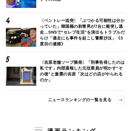
〈ベントレー追突〉「ぶつかる可能性は分か
っていた」韓国籍の刺青男が7台に衝突し逃
走…SNSで“セレブ生活”を演出もトラブルだ
らけ「過去にも事件を起こし警察沙汰」《3
度目の逮捕》
〈吉原老舗ソープ摘発〉「刑事告発したのは
私です」内部通報した元従業員が明かす“そ
の後”と激震の吉原「次はどの店がやられる
のか」
ニュースランキングの一覧を見る
漫画ランキング