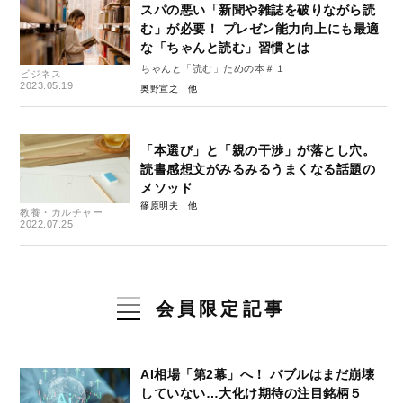
スパの悪い「新聞や雑誌を破りながら読
む」が必要！ プレゼン能力向上にも最適
な「ちゃんと読む」習慣とは
ちゃんと「読む」ための本＃１
ビジネス
2023.05.19
奥野宣之
「本選び」と「親の干渉」が落とし穴。
読書感想文がみるみるうまくなる話題の
メソッド
篠原明夫
教養・カルチャー
2022.07.25
会員限定記事
AI相場「第2幕」へ！ バブルはまだ崩壊
していない…大化け期待の注目銘柄５