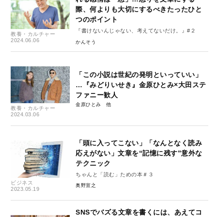
際、何よりも大切にするべきたったひと
つのポイント
『書けないんじゃない、考えてないだけ。』#２
教養・カルチャー
2024.06.06
かんそう
「この小説は世紀の発明といっていい」
…『みどりいせき』金原ひとみ×大田ステ
ファニー歓人
金原ひとみ
教養・カルチャー
2024.03.06
「頭に入ってこない」「なんとなく読み
応えがない」文章を“記憶に残す”意外な
テクニック
ちゃんと「読む」ための本＃３
ビジネス
奥野宣之
2023.05.19
SNSでバズる文章を書くには、あえてコ