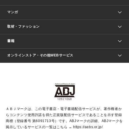
マンガ
取材・ファッション
少年マンガ
週刊少年ジャンプ
書籍
ファッション・美容
青年マンガ
ジャンプSQ.
Seventeen
週刊ヤングジャンプ
オンラインストア・その他WEBサービス
文芸・文庫・総合
芸能・情報・スポーツ
少女マンガ
Vジャンプ
non-no Web
ヤングジャンプ定期購読デジタル
すばる
Myojo
オンラインストア
りぼん
学芸・ノンフィクション・新書
最強ジャンプ
女性マンガ
@BAILA
ヤンジャン＋
小説すばる
週プレNEWS
マーガレット
集英社OTOコンテンツ
集英社 学芸編集部
少年ジャンプ＋
その他WEBサービス
クッキー
ライトノベル・ノベライズ
MAQUIA ONLINE
となりのヤングジャンプ
集英社 文芸ステーション
週プレ グラジャパ！
別冊マーガレット
SHUEISHA MANGA-ART HERITAGE
集英社 ビジネス書
ゼブラック
ココハナ
SHUEISHA ADNAVI
SPUR.JP
集英社Webマガジン Cobalt
グランドジャンプ
web 集英社文庫
キッズ
web Sportiva
マンガMee
ジャンプキャラクターズストア
集英社新書
ジャンプルーキー！
月刊オフィスユー
ＡＢＪマークは、この電子書店・電子書籍配信サービスが、著作権者か
EDITOR'S LAB
LEE
集英社オレンジ文庫
ウルトラジャンプ
青春と読書
パラスポ＋！
らコンテンツ使用許諾を得た正規版配信サービスであることを示す登録
集英社みらい文庫
リマコミ＋
HAPPY PLUS STORE
集英社新書プラス
ジャンプTOON
商標（登録番号 第6091713号）です。ABJマークの詳細、ABJマークを
Marisol
シフォン文庫
アジア人物史
S-KIDS.LAND
マンガMeets
掲示しているサービスの一覧はこちら →
https://aebs.or.jp/
shueisha vox
よみタイ