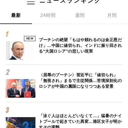
ニュースランキング
最新
24時間
週間
月間
NEW
プーチンの絶望「もはや頼れるのは金正恩だ
け」…中国に値切られ、インドに振り回され
る“大国ロシア”の悲しい現実
〈屈辱のプーチン〉習近平に「値切られ」
「無視され」まるで主従関係…苦境深刻化の
ロシアが中国の属国になりつつある背景
「泳ぐ人はほとんどいなくて…」猛暑のナイ
トプールで起きていた異変…港区女子が明か
すその実態