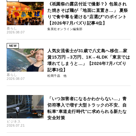
《祇園祭の露店付近で撮影？》包装され
た焼きそば麺が「地面に直置き…」 夏祭
りで食中毒を避ける“店選び”のポイント
【2026年7月バズり記事4位】
暮らし
集英社オンライン編集部
2026.08.07
NEW
人気女流雀士が31歳で八丈島へ移住…家
賃15万円→3万円、1K→4LDK「東京では
壊れてしまうと…」【2026年7月バズり
記事3位】
暮らし
松岡千晶
2026.08.07
「いつ加害者になるかわからない…」青
切符導入で増す大型トラックの不安、自
転車“車道走行時代”に求められる新たな
安全対策
ビジネス
2026.07.21