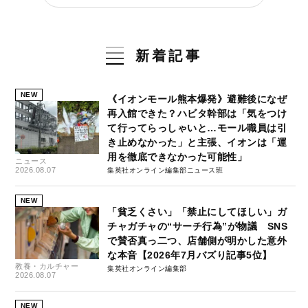
新着記事
NEW
《イオンモール熊本爆発》避難後になぜ
再入館できた？ハビタ幹部は「気をつけ
て行ってらっしゃいと…モール職員は引
き止めなかった」と主張、イオンは「運
用を徹底できなかった可能性」
ニュース
2026.08.07
集英社オンライン編集部ニュース班
NEW
「貧乏くさい」「禁止にしてほしい」ガ
チャガチャの“サーチ行為”が物議 SNS
で賛否真っ二つ、店舗側が明かした意外
な本音【2026年7月バズり記事5位】
教養・カルチャー
集英社オンライン編集部
2026.08.07
NEW