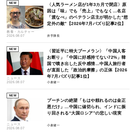
NEW
〈人気ラーメン店が1年3カ月で閉店〉原
因は「味」でも「売上」でもなく…名店
「渡なべ」のベテラン店主が明かした“想
定外の敵”【2026年7月バズり記事2位】
教養・カルチャー
2026.08.07
井手隊長
NEW
〈習近平に特大ブーメラン〉「中国人客
お断り」「中国に好感持てない72%」韓
国で噴き出した反中感情…中国人旅行者
が直面した「政治的摩擦」の正体【2026
年7月バズり記事1位】
ニュース
2026.08.07
小倉健一
NEW
プーチンの絶望「もはや頼れるのは金正
恩だけ」…中国に値切られ、インドに振
り回される“大国ロシア”の悲しい現実
ニュース
小倉健一
2026.08.07