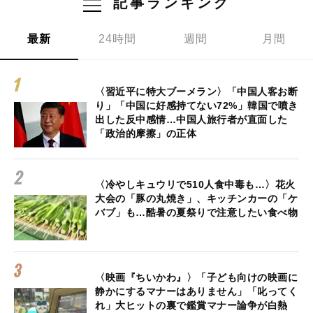
記事ランキング
最新
24時間
週間
月間
〈習近平に特大ブーメラン〉「中国人客お断
り」「中国に好感持てない72%」韓国で噴き
出した反中感情…中国人旅行者が直面した
「政治的摩擦」の正体
〈冷やしキュウリで510人食中毒も…〉花火
大会の「豚の丸焼き」、キッチンカーの「ケ
バブ」も…酷暑の夏祭りで注意したい食べ物
〈映画『ちいかわ』〉「子ども向けの映画に
静かにするマナーはありません」「叱ってく
れ」大ヒットの裏で鑑賞マナー論争が白熱