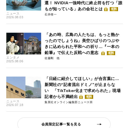
選！ NVIDIA一強時代に終止符を打つ「誰
もが知っている」あの会社とは
有料
ニュース
石井僚一
2026.08.03
「あの時、広島の人たちは、もっと熱か
ったのでしょうね」美空ひばりのつぶや
きに込められた平和への祈り…『一本の
鉛筆』で伝えた反戦への意志
有料
エンタメ
佐藤剛
2025.08.06
「日経に紹介してほしい」が合言葉に…
新聞社の“記者流出ドミノ”が止まらな
い 「TikToker化まで求められた」現場
記者から不満続出
有料
ニュース
集英社オンライン編集部ニュース班
2026.07.18
会員限定記事一覧を見る