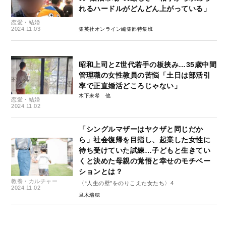
れるハードルがどんどん上がっている」
恋愛・結婚
2024.11.03
集英社オンライン編集部特集班
昭和上司とZ世代若手の板挟み…35歳中間
管理職の女性教員の苦悩「土日は部活引
率で正直婚活どころじゃない」
木下未希
恋愛・結婚
2024.11.02
「シングルマザーはヤクザと同じだか
ら」社会復帰を目指し、起業した女性に
待ち受けていた試練…子どもと生きてい
くと決めた母親の覚悟と幸せのモチベー
ションとは？
教養・カルチャー
〈“人生の壁”をのりこえた女たち〉4
2024.11.02
旦木瑞穂