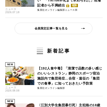
い 「TikToker化まで求められた」現場
記者から不満続出
有料
ニュース
集英社オンライン編集部ニュース班
2026.07.18
会員限定記事一覧を見る
新着記事
NEW
【192人食中毒】「清潔で品数の多い感じ
のいいレストラン」静岡のスポーツ宿泊
施設内で集団発症…合宿・遠征の「集団
での食事」に知っておきたい予防策
ニュース
集英社オンライン編集部
2026.08.08
NEW
〈江別大学生集団暴行死〉主犯格の18歳