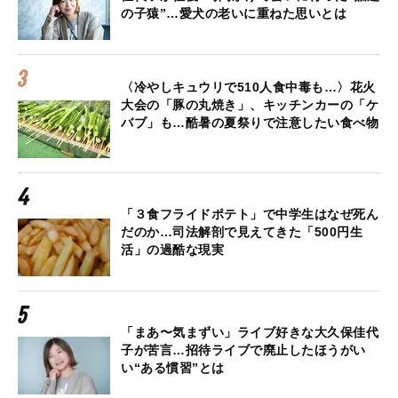
の子猿”…愛犬の老いに重ねた思いとは
〈冷やしキュウリで510人食中毒も…〉花火
大会の「豚の丸焼き」、キッチンカーの「ケ
バブ」も…酷暑の夏祭りで注意したい食べ物
「３食フライドポテト」で中学生はなぜ死ん
だのか…司法解剖で見えてきた「500円生
活」の過酷な現実
「まあ〜気まずい」ライブ好きな大久保佳代
子が苦言…招待ライブで廃止したほうがい
い“ある慣習”とは