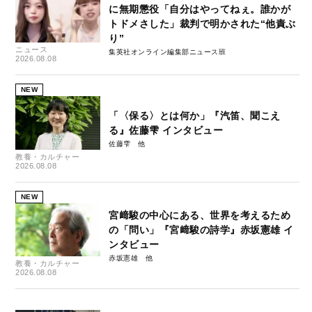
に無期懲役「自分はやってねぇ。誰かが
トドメさした」裁判で明かされた“他責ぶ
り”
ニュース
集英社オンライン編集部ニュース班
2026.08.08
NEW
「〈保る〉とは何か」『汽笛、聞こえ
る』佐藤雫 インタビュー
佐藤雫
教養・カルチャー
2026.08.08
NEW
宮﨑駿の中心にある、世界を考えるため
の「問い」『宮﨑駿の詩学』赤坂憲雄 イ
ンタビュー
赤坂憲雄
教養・カルチャー
2026.08.08