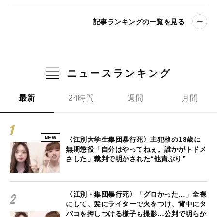
記事ランキングの一覧を見る
ニュースランキング
最新
24時間
週間
月間
NEW
〈江別大学生集団暴行死〉主犯格の18歳に
無期懲役「自分はやってねぇ。誰かがトドメ
さした」裁判で明かされた“他責ぶり”
〈江別・集団暴行死〉「グロかった…」全裸
にして、髪にライターで火をつけ、背中にタ
バコを押しつける様子も撮影…公判で明らか