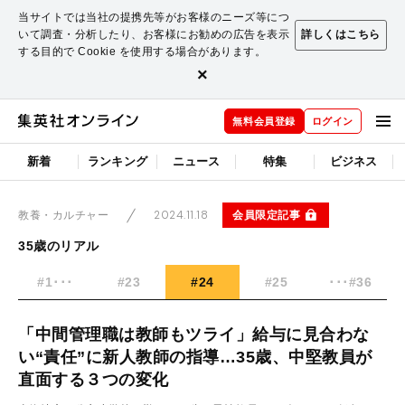
当サイトでは当社の提携先等がお客様のニーズ等につ
いて調査・分析したり、お客様にお勧めの広告を表示
詳しくはこちら
する目的で Cookie を使用する場合があります。
×
無料会員登録
ログイン
新着
ランキング
ニュース
特集
ビジネス
2024.11.18
会員限定記事
教養・カルチャー
35歳のリアル
#1･･･
#23
#24
#25
･･･#36
「中間管理職は教師もツライ」給与に見合わな
い“責任”に新人教師の指導…35歳、中堅教員が
直面する３つの変化