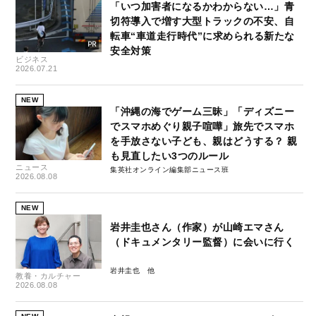
「いつ加害者になるかわからない…」青
切符導入で増す大型トラックの不安、自
転車“車道走行時代”に求められる新たな
安全対策
ビジネス
2026.07.21
NEW
「沖縄の海でゲーム三昧」「ディズニー
でスマホめぐり親子喧嘩」旅先でスマホ
を手放さない子ども、親はどうする？ 親
も見直したい3つのルール
ニュース
集英社オンライン編集部ニュース班
2026.08.08
NEW
岩井圭也さん（作家）が山崎エマさん
（ドキュメンタリー監督）に会いに行く
岩井圭也
教養・カルチャー
2026.08.08