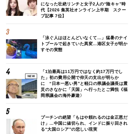
になった壮絶リンチと女子2人の“陰キャ”時
代【2026 集英社オンライン上半期 スクー
プ記事 7位】
「泳ぐ人はほとんどいなくて…」猛暑のナイ
トプールで起きていた異変…港区女子が明か
すその実態
「1泊最高は11万円ではなく約17万円でし
NEW
た」初の費用公開で仰天の支出が明らか
に “日本一悪い男”と軽口の県議会議長は震
災のさなかに「天国」へ行ったとご満悦《福
岡県議会の海外豪遊〉
プーチンの絶望「もはや頼れるのは金正恩だ
け」…中国に値切られ、インドに振り回され
る“大国ロシア”の悲しい現実