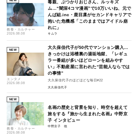
NEW
毒親、ぶつかりおじさん、ルッキズ
ム…“闇深4コマ漫画”で10万いいね、元で
んぱ組.inc・鹿目凛がセカンドキャリアで
抱いた危機感「このままではアイドル崩
れに」
教養・カルチャー
2026.08.08
キムラ
大久保佳代子が50代でマンション購入…
NEW
きっかけは浴槽裏の湯垢地獄、「レギュ
ラー番組が多いほどローンを組みやす
い」不動産屋に言われた“芸能人ならでは
の事情”
エンタメ
大久保佳代子のほどほどな毎日#22
2026.08.08
大久保佳代子
NEW
名画の歴史と背景を知り、時空を超えて
旅をする『旅から生まれた名画』中野京
子 インタビュー
中野京子
教養・カルチャー
2026.08.08