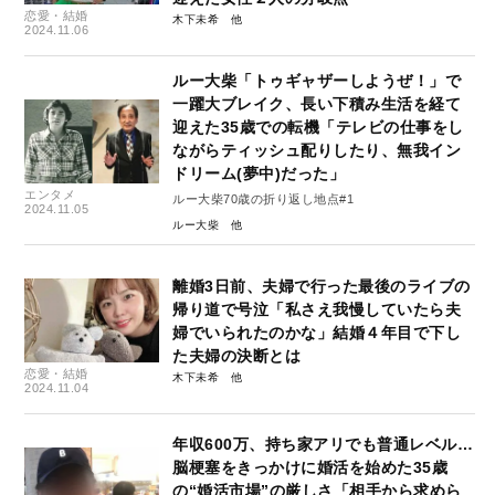
恋愛・結婚
木下未希
2024.11.06
ルー大柴「トゥギャザーしようぜ！」で
一躍大ブレイク、長い下積み生活を経て
迎えた35歳での転機「テレビの仕事をし
ながらティッシュ配りしたり、無我イン
ドリーム(夢中)だった」
エンタメ
ルー大柴70歳の折り返し地点#1
2024.11.05
ルー大柴
離婚3日前、夫婦で行った最後のライブの
帰り道で号泣「私さえ我慢していたら夫
婦でいられたのかな」結婚４年目で下し
た夫婦の決断とは
恋愛・結婚
木下未希
2024.11.04
年収600万、持ち家アリでも普通レベル…
脳梗塞をきっかけに婚活を始めた35歳
の“婚活市場”の厳しさ「相手から求めら