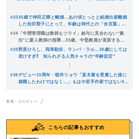
と第二の人生
#23
35歳で神田正輝と離婚…あの頃とっとと結婚出産離婚
した松田聖子にとって、年齢は時代との「合言葉」な
のである
#24
「中間管理職は教師もツライ」給与に見合わない“責
任”に新人教師の指導…35歳、中堅教員が直面する３
つの変化
#25
野原ひろし、両津勘吉、ランバ・ラル…35歳にしては
老けすぎ⁉ 知られざる人気キャラの“年齢設定”
#36
デビュー15周年・朝井リョウ「直木賞を受賞した後に
就職したわけではなく…」もはや若手作家ではない35
歳がめざす「わけわかんない人」
教養・カルチャー
こちらの記事もおすすめ