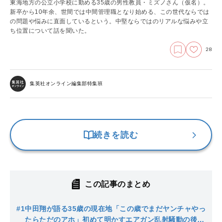
東海地方の公立小学校に勤める35歳の男性教員・ミズノさん（仮名）。
新卒から10年余、世間では中間管理職となり始める、この世代ならでは
の問題や悩みに直面しているという。中堅ならではのリアルな悩みや立
ち位置について話を聞いた。
28
集英社オンライン編集部特集班
続きを読む
この記事のまとめ
#1
中田翔が語る35歳の現在地「この歳でまだヤンチャやっ
たらただのアホ」初めて明かすエアガン乱射騒動の後悔