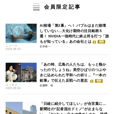
会員限定記事
AI相場「第2幕」へ！ バブルはまだ崩壊
していない…大化け期待の注目銘柄５
選！ NVIDIA一強時代に終止符を打つ「誰
もが知っている」あの会社とは
有料
ニュース
石井僚一
2026.08.03
「あの時、広島の人たちは、もっと熱か
ったのでしょうね」美空ひばりのつぶや
きに込められた平和への祈り…『一本の
鉛筆』で伝えた反戦への意志
有料
エンタメ
佐藤剛
2025.08.06
「日経に紹介してほしい」が合言葉に…
新聞社の“記者流出ドミノ”が止まらな