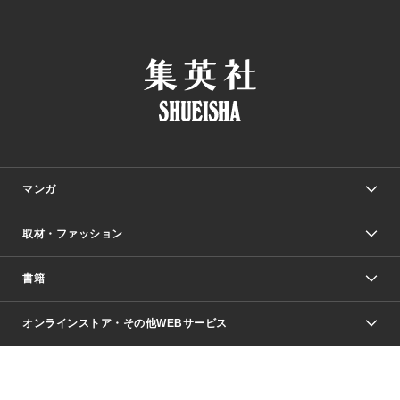
マンガ
取材・ファッション
少年マンガ
週刊少年ジャンプ
書籍
ファッション・美容
青年マンガ
ジャンプSQ.
Seventeen
週刊ヤングジャンプ
オンラインストア・その他WEBサービス
文芸・文庫・総合
芸能・情報・スポーツ
少女マンガ
Vジャンプ
non-no Web
ヤングジャンプ定期購読デジタル
すばる
Myojo
オンラインストア
りぼん
学芸・ノンフィクション・新書
最強ジャンプ
女性マンガ
@BAILA
ヤンジャン＋
小説すばる