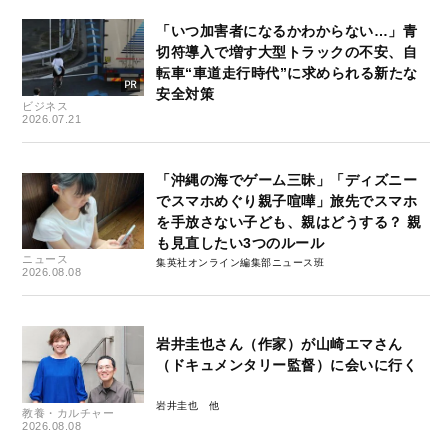
「いつ加害者になるかわからない…」青
切符導入で増す大型トラックの不安、自
転車“車道走行時代”に求められる新たな
安全対策
ビジネス
2026.07.21
「沖縄の海でゲーム三昧」「ディズニー
でスマホめぐり親子喧嘩」旅先でスマホ
を手放さない子ども、親はどうする？ 親
も見直したい3つのルール
ニュース
集英社オンライン編集部ニュース班
2026.08.08
岩井圭也さん（作家）が山崎エマさん
（ドキュメンタリー監督）に会いに行く
岩井圭也
教養・カルチャー
2026.08.08