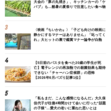
大会の「豚の丸焼き」、キッチンカーの「ケ
バブ」も…酷暑の夏祭りで注意したい食べ物
〈映画『ちいかわ』〉「子ども向けの映画に
静かにするマナーはありません」「叱ってく
れ」大ヒットの裏で鑑賞マナー論争が白熱
【5日前のパスタを食べた20歳の学生が死
亡】電子レンジの再加熱での殺菌効果も期待
できない「チャーハン症候群」の恐怖
【2026年6月バズり記事1位】
「私もまだ、こんな感情になるんだ」大久保
佳代子が往復4時間かけて会いに行った“話題
の子猿”…愛犬の老いに重ねた思いとは