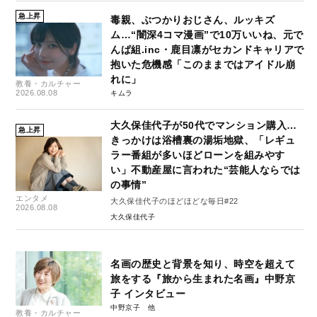
急上昇
毒親、ぶつかりおじさん、ルッキズ
ム…“闇深4コマ漫画”で10万いいね、元で
んぱ組.inc・鹿目凛がセカンドキャリアで
抱いた危機感「このままではアイドル崩
れに」
教養・カルチャー
2026.08.08
キムラ
大久保佳代子が50代でマンション購入…
急上昇
きっかけは浴槽裏の湯垢地獄、「レギュ
ラー番組が多いほどローンを組みやす
い」不動産屋に言われた“芸能人ならでは
の事情”
エンタメ
大久保佳代子のほどほどな毎日#22
2026.08.08
大久保佳代子
名画の歴史と背景を知り、時空を超えて
旅をする『旅から生まれた名画』中野京
子 インタビュー
中野京子
教養・カルチャー