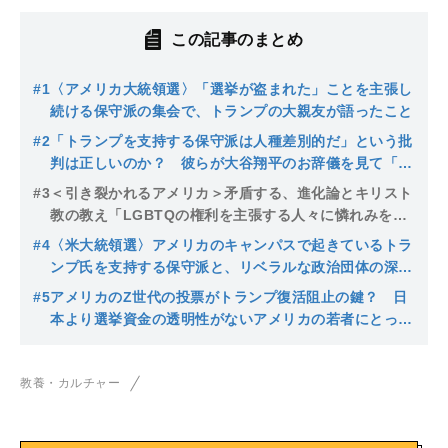
この記事のまとめ
#1
〈アメリカ大統領選〉「選挙が盗まれた」ことを主張し
続ける保守派の集会で、トランプの大親友が語ったこと
#2
「トランプを支持する保守派は人種差別的だ」という批
判は正しいのか？ 彼らが大谷翔平のお辞儀を見て「日
本の美」を礼賛するワケ
#3
＜引き裂かれるアメリカ＞矛盾する、進化論とキリスト
教の教え「LGBTQの権利を主張する人々に憐れみを感
じる」と話すアメリカの女子大生たち
#4
〈米大統領選〉アメリカのキャンパスで起きているトラ
ンプ氏を支持する保守派と、リベラルな政治団体の深刻
な対立
#5
アメリカのZ世代の投票がトランプ復活阻止の鍵？ 日
本より選挙資金の透明性がないアメリカの若者にとって
の大統領選挙
教養・カルチャー