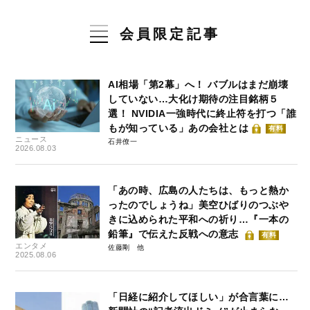
会員限定記事
AI相場「第2幕」へ！ バブルはまだ崩壊
していない…大化け期待の注目銘柄５
選！ NVIDIA一強時代に終止符を打つ「誰
もが知っている」あの会社とは
有料
ニュース
石井僚一
2026.08.03
「あの時、広島の人たちは、もっと熱か
ったのでしょうね」美空ひばりのつぶや
きに込められた平和への祈り…『一本の
鉛筆』で伝えた反戦への意志
有料
エンタメ
佐藤剛
2025.08.06
「日経に紹介してほしい」が合言葉に…