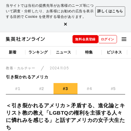
当サイトでは当社の提携先等がお客様のニーズ等につ
いて調査・分析したり、お客様にお勧めの広告を表示
詳しくはこちら
する目的で Cookie を使用する場合があります。
×
無料会員登録
ログイン
新着
ランキング
ニュース
特集
ビジネス
2024.11.05
教養・カルチャー
引き裂かれるアメリカ
#1
#2
#3
#4
#5
＜引き裂かれるアメリカ＞矛盾する、進化論とキ
リスト教の教え「LGBTQの権利を主張する人々
に憐れみを感じる」と話すアメリカの女子大生た
ち