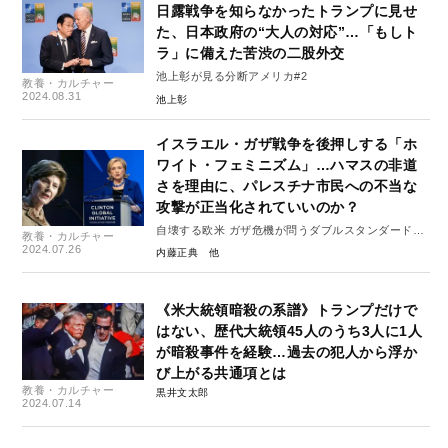
日露戦争を知らなかったトランプに見せ
た、日本政府の“大人の対応”…「もしト
ラ」に備えた苦渋の二股外交
池上彰が見る分断アメリカ#2
教養・カルチャー
2024.08.31
池上彰
イスラエル・ガザ戦争を後押しする「ホ
ワイト・フェミニズム」…ハマスの非道
さを理由に、パレスチナ市民への不当な
攻撃が正当化されていいのか？
自壊する欧米 ガザ危機が問うダブルスタンダード
教養・カルチャー
#2
2024.07.26
内藤正典
《米大統領暗殺の系譜》トランプだけで
はない、歴代大統領45人のうち3人に1人
が暗殺事件を経験…過去の犯人から浮か
び上がる共通項とは
教養・カルチャー
黒井文太郎
2024.07.14