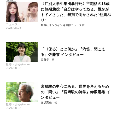
〈江別大学生集団暴行死〉主犯格の18歳
に無期懲役「自分はやってねぇ。誰かが
トドメさした」裁判で明かされた“他責ぶ
り”
ニュース
集英社オンライン編集部ニュース班
2026.08.08
「〈保る〉とは何か」『汽笛、聞こえ
る』佐藤雫 インタビュー
佐藤雫
教養・カルチャー
2026.08.08
宮﨑駿の中心にある、世界を考えるため
の「問い」『宮﨑駿の詩学』赤坂憲雄 イ
ンタビュー
赤坂憲雄
教養・カルチャー
2026.08.08