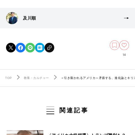
及川順
14
TOP
教養・カルチャー
＜引き裂かれるアメリカ＞矛盾する、進化論とキリ
関連記事