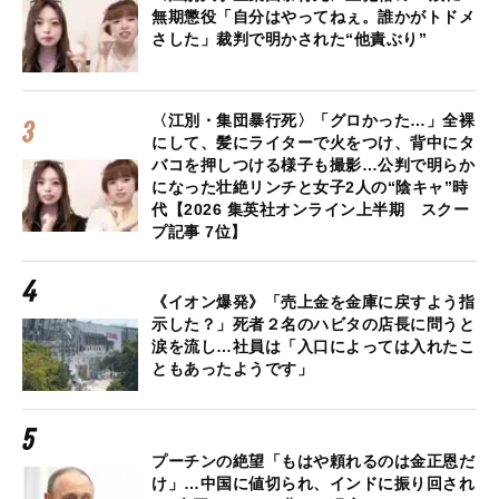
無期懲役「自分はやってねぇ。誰かがトドメ
さした」裁判で明かされた“他責ぶり”
〈江別・集団暴行死〉「グロかった…」全裸
にして、髪にライターで火をつけ、背中にタ
バコを押しつける様子も撮影…公判で明らか
になった壮絶リンチと女子2人の“陰キャ”時
代【2026 集英社オンライン上半期 スクー
プ記事 7位】
《イオン爆発》「売上金を金庫に戻すよう指
示した？」死者２名のハビタの店長に問うと
涙を流し…社員は「入口によっては入れたこ
ともあったようです」
プーチンの絶望「もはや頼れるのは金正恩だ
け」…中国に値切られ、インドに振り回され