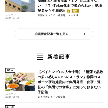
新聞社の“記者流出ドミノ”が止まらな
い 「TikToker化まで求められた」現場
記者から不満続出
有料
ニュース
集英社オンライン編集部ニュース班
2026.07.18
会員限定記事一覧を見る
新着記事
NEW
【バイキング192人食中毒】「清潔で品数
の多い感じのいいレストラン」静岡のス
ポーツ宿泊施設内で集団発症…合宿・遠
征の「集団での食事」に知っておきたい
予防策
ニュース
2026.08.08
集英社オンライン編集部
急上昇