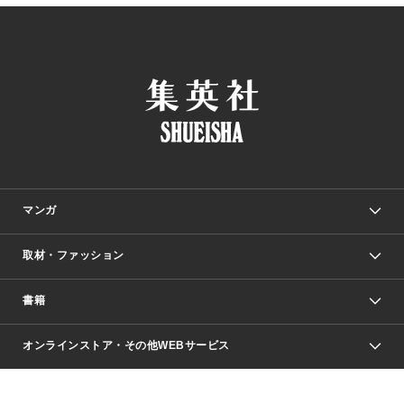
マンガ
取材・ファッション
少年マンガ
週刊少年ジャンプ
書籍
ファッション・美容
青年マンガ
ジャンプSQ.
Seventeen
週刊ヤングジャンプ
オンラインストア・その他WEBサービス
文芸・文庫・総合
芸能・情報・スポーツ
少女マンガ
Vジャンプ
non-no Web
ヤングジャンプ定期購読デジタル
すばる
Myojo
オンラインストア
りぼん
学芸・ノンフィクション・新書
最強ジャンプ
女性マンガ