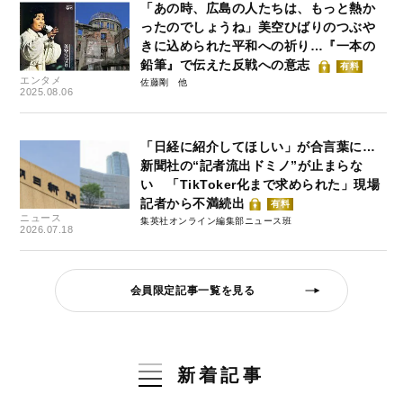
「あの時、広島の人たちは、もっと熱か
ったのでしょうね」美空ひばりのつぶや
きに込められた平和への祈り…『一本の
鉛筆』で伝えた反戦への意志
有料
エンタメ
佐藤剛
2025.08.06
「日経に紹介してほしい」が合言葉に…
新聞社の“記者流出ドミノ”が止まらな
い 「TikToker化まで求められた」現場
記者から不満続出
有料
ニュース
集英社オンライン編集部ニュース班
2026.07.18
会員限定記事一覧を見る
新着記事