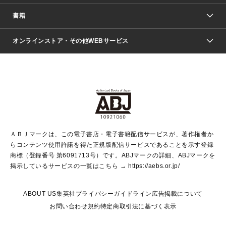
週刊少年ジャンプ
書籍
ファッション・美容
青年マンガ
ジャンプSQ.
Seventeen
週刊ヤングジャンプ
オンラインストア・その他WEBサービス
文芸・文庫・総合
芸能・情報・スポーツ
少女マンガ
Vジャンプ
non-no Web
ヤングジャンプ定期購読デジタル
すばる
Myojo
オンラインストア
りぼん
学芸・ノンフィクション・新書
最強ジャンプ
女性マンガ
@BAILA
ヤンジャン＋
小説すばる
週プレNEWS
マーガレット
集英社OTOコンテンツ
集英社 学芸編集部
少年ジャンプ＋
その他WEBサービス
クッキー
ライトノベル・ノベライズ
MAQUIA ONLINE
となりのヤングジャンプ
集英社 文芸ステーション
週プレ グラジャパ！
別冊マーガレット
SHUEISHA MANGA-ART HERITAGE
集英社 ビジネス書
ゼブラック
ココハナ
SHUEISHA ADNAVI
SPUR.JP
集英社Webマガジン Cobalt
グランドジャンプ
web 集英社文庫
キッズ
web Sportiva
マンガMee
ジャンプキャラクターズストア
集英社新書
ジャンプルーキー！
月刊オフィスユー
ＡＢＪマークは、この電子書店・電子書籍配信サービスが、著作権者か
EDITOR'S LAB
LEE
集英社オレンジ文庫
ウルトラジャンプ
青春と読書
パラスポ＋！
らコンテンツ使用許諾を得た正規版配信サービスであることを示す登録
集英社みらい文庫
リマコミ＋
HAPPY PLUS STORE
集英社新書プラス
ジャンプTOON
商標（登録番号 第6091713号）です。ABJマークの詳細、ABJマークを
Marisol
シフォン文庫
アジア人物史
S-KIDS.LAND
マンガMeets
掲示しているサービスの一覧はこちら →
https://aebs.or.jp/
shueisha vox
よみタイ
S-MANGA
Web éclat
ダッシュエックス文庫
LEEマルシェ
kotoba
集英社ジャンプリミックス
ABOUT US
集英社プライバシーガイドライン
広告掲載について
T JAPAN:The New York Times Style Magazine
JUMP j BOOKS
お問い合わせ
規約
特定商取引法に基づく表示
SHOP Marisol
e!集英社
集英社コミック文庫
集英社女性誌ポータル