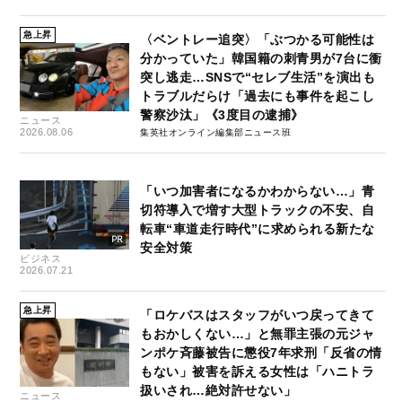
急上昇
〈ベントレー追突〉「ぶつかる可能性は
分かっていた」韓国籍の刺青男が7台に衝
突し逃走…SNSで“セレブ生活”を演出も
トラブルだらけ「過去にも事件を起こし
警察沙汰」《3度目の逮捕》
ニュース
2026.08.06
集英社オンライン編集部ニュース班
「いつ加害者になるかわからない…」青
切符導入で増す大型トラックの不安、自
転車“車道走行時代”に求められる新たな
安全対策
ビジネス
2026.07.21
急上昇
「ロケバスはスタッフがいつ戻ってきて
もおかしくない…」と無罪主張の元ジャ
ンポケ斉藤被告に懲役7年求刑「反省の情
もない」被害を訴える女性は「ハニトラ
扱いされ…絶対許せない」
ニュース