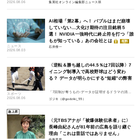
2026.08.06
集英社オンライン編集部ニュース班
AI相場「第2幕」へ！ バブルはまだ崩壊
していない…大化け期待の注目銘柄５
選！ NVIDIA一強時代に終止符を打つ「誰
もが知っている」あの会社とは
有料
ニュース
石井僚一
2026.08.03
〈逆転＆勝ち越しの44.5％は7回以降〉7
イニング制導入で高校野球はどう変わ
る？ データが明らかにする“短縮”の弊害
「7回制が奪うもの-データが証明するドラマの消
スポーツ
失-」
2026.08.06
ゴジキ（@godziki_55）
急上昇
〈元TBSアナが「被爆体験伝承者」に〉
長峰由紀さんが81年前の広島を語り継ぐ
理由「これは昔話ではありません」
中島早苗