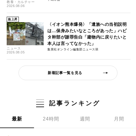
教養・カルチャー
2026.08.06
急上昇
〈イオン熊本爆発〉「遺族への当初説明
は…保身みたいなところがあった」ハビ
タ幹部が謝罪告白「建物内に戻りたいと
本人は言ってなかった」
ニュース
集英社オンライン編集部ニュース班
2026.08.05
新着記事一覧を見る
記事ランキング
最新
24時間
週間
月間