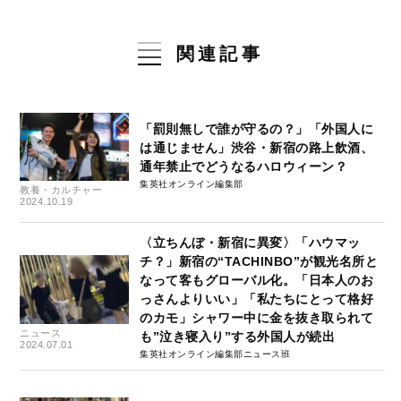
関連記事
「罰則無しで誰が守るの？」「外国人に
は通じません」渋谷・新宿の路上飲酒、
通年禁止でどうなるハロウィーン？
集英社オンライン編集部
教養・カルチャー
2024.10.19
〈立ちんぼ・新宿に異変〉「ハウマッ
チ？」新宿の“TACHINBO”が観光名所と
なって客もグローバル化。「日本人のお
っさんよりいい」「私たちにとって格好
のカモ」シャワー中に金を抜き取られて
ニュース
も”泣き寝入り”する外国人が続出
2024.07.01
集英社オンライン編集部ニュース班