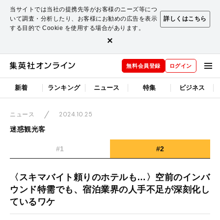
当サイトでは当社の提携先等がお客様のニーズ等につ
いて調査・分析したり、お客様にお勧めの広告を表示
詳しくはこちら
する目的で Cookie を使用する場合があります。
×
無料会員登録
ログイン
新着
ランキング
ニュース
特集
ビジネス
2024.10.25
ニュース
迷惑観光客
#1
#2
〈スキマバイト頼りのホテルも…〉空前のインバ
ウンド特需でも、宿泊業界の人手不足が深刻化し
ているワケ