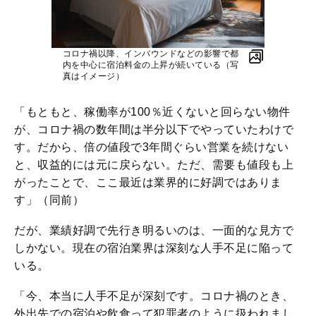
コロナ禍以降、インバウンドなどの影響で都
内を中心に宿泊料金の上昇が続いている（写
真はイメージ）
「もともと、稼働率が100％近くないと回らない物件
が、コロナ禍の数年間は半分以下でやっていたわけで
す。だから、倍の値段で3年間ぐらい営業を続けない
と、収益的には元に戻らない。ただ、需要も値段も上
がったことで、ここ最近は業界的に好調ではありま
す」（同前）
だが、業績好調で先行き明るいのは、一面的な見方で
しかない。現在の宿泊業界は深刻な人手不足に陥って
いる。
「今、本当に人手不足が深刻です。コロナ禍のとき、
外出先での宿泊や飲食って犯罪者のように扱われまし