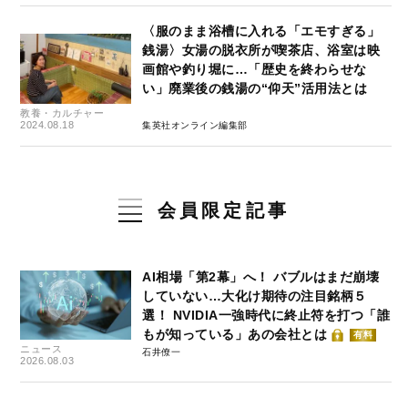
〈服のまま浴槽に入れる「エモすぎる」
銭湯〉女湯の脱衣所が喫茶店、浴室は映
画館や釣り堀に…「歴史を終わらせな
い」廃業後の銭湯の“仰天”活用法とは
教養・カルチャー
2024.08.18
集英社オンライン編集部
会員限定記事
AI相場「第2幕」へ！ バブルはまだ崩壊
していない…大化け期待の注目銘柄５
選！ NVIDIA一強時代に終止符を打つ「誰
もが知っている」あの会社とは
有料
ニュース
石井僚一
2026.08.03