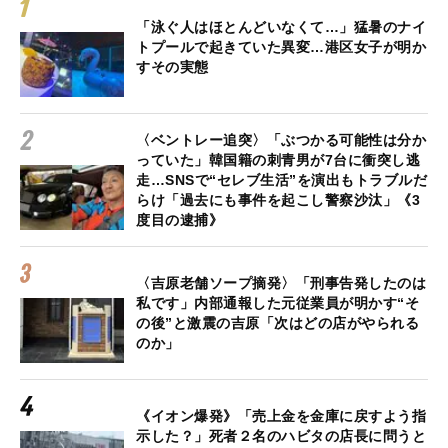
「泳ぐ人はほとんどいなくて…」猛暑のナイ
トプールで起きていた異変…港区女子が明か
すその実態
〈ベントレー追突〉「ぶつかる可能性は分か
っていた」韓国籍の刺青男が7台に衝突し逃
走…SNSで“セレブ生活”を演出もトラブルだ
らけ「過去にも事件を起こし警察沙汰」《3
度目の逮捕》
〈吉原老舗ソープ摘発〉「刑事告発したのは
私です」内部通報した元従業員が明かす“そ
の後”と激震の吉原「次はどの店がやられる
のか」
《イオン爆発》「売上金を金庫に戻すよう指
示した？」死者２名のハビタの店長に問うと