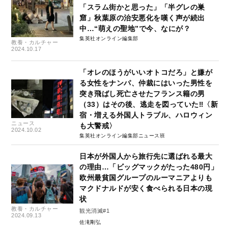
「スラム街かと思った」「半グレの巣
窟」秋葉原の治安悪化を嘆く声が続出
中…“萌えの聖地”で今、なにが？
集英社オンライン編集部
教養・カルチャー
2024.10.17
「オレのほうがいいオトコだろ」と嫌が
る女性をナンパ、仲裁にはいった男性を
突き飛ばし死亡させたフランス籍の男
（33）はその後、逃走を図っていた‼〈新
宿・増える外国人トラブル、ハロウィン
ニュース
も大警戒〉
2024.10.02
集英社オンライン編集部ニュース班
日本が外国人から旅行先に選ばれる最大
の理由…「ビッグマックがたった480円」
欧州最貧国グループのルーマニアよりも
マクドナルドが安く食べられる日本の現
状
教養・カルチャー
観光消滅#1
2024.09.13
佐滝剛弘