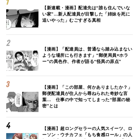
【新連載・漫画】配達先は“誰も住んでいな
い家”…新人配達員が目撃した「姉妹を死に
追いやった」むごすぎる真相
【漫画】「配達員は、普通なら踏み込まない
ような場所にも行きます」“郵便局員×ホラ
ー”の異色作、作者が語る“怪異の原点”
【漫画】「この部屋、何かありましたか？」
郵便配達員が住人から尋ねられた奇妙な言
葉… 仕事の中で知ってしまった“部屋の秘
密”とは
【漫画】超ロングセラーの人気スイーツ、ロ
ーソン・ウチカフェ「もち食感ロール」の人