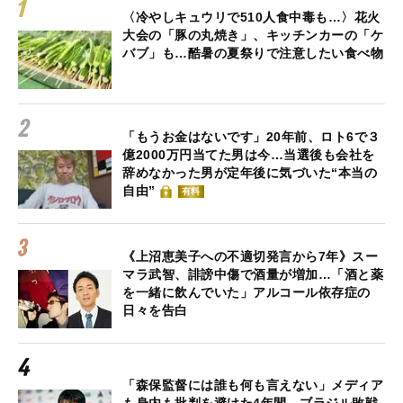
〈冷やしキュウリで510人食中毒も…〉花火
大会の「豚の丸焼き」、キッチンカーの「ケ
バブ」も…酷暑の夏祭りで注意したい食べ物
「もうお金はないです」20年前、ロト6で３
億2000万円当てた男は今…当選後も会社を
辞めなかった男が定年後に気づいた“本当の
自由”
有料
《上沼恵美子への不適切発言から7年》スー
マラ武智、誹謗中傷で酒量が増加…「酒と薬
を一緒に飲んでいた」アルコール依存症の
日々を告白
「森保監督には誰も何も言えない」メディア