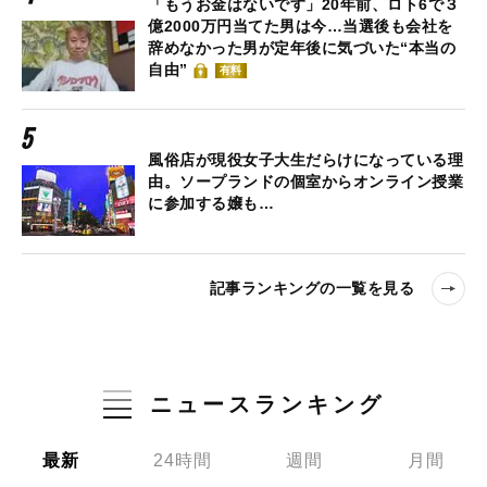
「もうお金はないです」20年前、ロト6で３
億2000万円当てた男は今…当選後も会社を
辞めなかった男が定年後に気づいた“本当の
自由”
有料
風俗店が現役女子大生だらけになっている理
由。ソープランドの個室からオンライン授業
に参加する嬢も…
記事ランキングの一覧を見る
ニュースランキング
最新
24時間
週間
月間