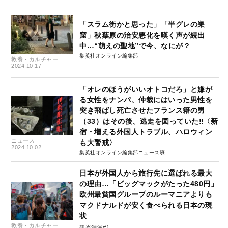
「スラム街かと思った」「半グレの巣
窟」秋葉原の治安悪化を嘆く声が続出
中…“萌えの聖地”で今、なにが？
集英社オンライン編集部
教養・カルチャー
2024.10.17
「オレのほうがいいオトコだろ」と嫌が
る女性をナンパ、仲裁にはいった男性を
突き飛ばし死亡させたフランス籍の男
（33）はその後、逃走を図っていた‼〈新
宿・増える外国人トラブル、ハロウィン
ニュース
も大警戒〉
2024.10.02
集英社オンライン編集部ニュース班
日本が外国人から旅行先に選ばれる最大
の理由…「ビッグマックがたった480円」
欧州最貧国グループのルーマニアよりも
マクドナルドが安く食べられる日本の現
状
教養・カルチャー
観光消滅#1