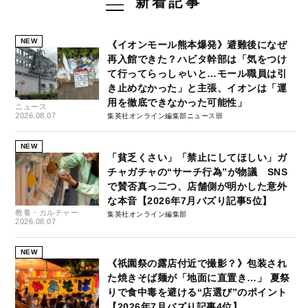
新着記事
NEW
《イオンモール熊本爆発》避難後になぜ
再入館できた？ハビタ幹部は「気をつけ
て行ってらっしゃいと…モール職員は引
き止めなかった」と主張、イオンは「運
用を徹底できなかった可能性」
ニュース
2026.08.07
集英社オンライン編集部ニュース班
NEW
「貧乏くさい」「禁止にしてほしい」ガ
チャガチャの“サーチ行為”が物議 SNS
で賛否真っ二つ、店舗側が明かした意外
な本音【2026年7月バズり記事5位】
教養・カルチャー
集英社オンライン編集部
2026.08.07
NEW
《祇園祭の露店付近で撮影？》包装され
た焼きそば麺が「地面に直置き…」 夏祭
りで食中毒を避ける“店選び”のポイント
【2026年7月バズり記事4位】