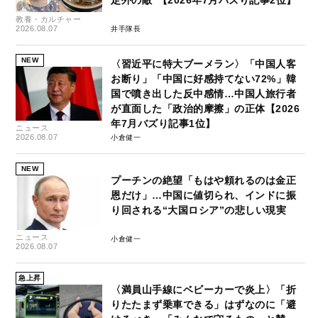
教養・カルチャー
2026.08.07
井手隊長
NEW
〈習近平に特大ブーメラン〉「中国人客
お断り」「中国に好感持てない72%」韓
国で噴き出した反中感情…中国人旅行者
が直面した「政治的摩擦」の正体【2026
年7月バズり記事1位】
ニュース
2026.08.07
小倉健一
NEW
プーチンの絶望「もはや頼れるのは金正
恩だけ」…中国に値切られ、インドに振
り回される“大国ロシア”の悲しい現実
ニュース
小倉健一
2026.08.07
急上昇
〈満員山手線にベビーカーで炎上〉「折
りたたまず乗車できる」はずなのに「避