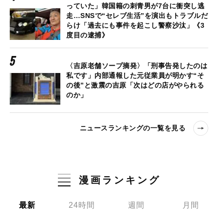
っていた」韓国籍の刺青男が7台に衝突し逃
走…SNSで“セレブ生活”を演出もトラブルだ
らけ「過去にも事件を起こし警察沙汰」《3
度目の逮捕》
〈吉原老舗ソープ摘発〉「刑事告発したのは
私です」内部通報した元従業員が明かす“そ
の後”と激震の吉原「次はどの店がやられる
のか」
ニュースランキングの一覧を見る
漫画ランキング
最新
24時間
週間
月間