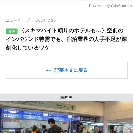
Powered by 
GliaStudios
Mute
2024.10.25
ニュース
〈スキマバイト頼りのホテルも…〉空前の
画像
インバウンド特需でも、宿泊業界の人手不足が深
刻化しているワケ
記事本文に戻る
（画像1/8）