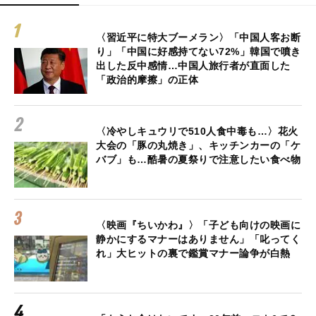
〈習近平に特大ブーメラン〉「中国人客お断
り」「中国に好感持てない72%」韓国で噴き
出した反中感情…中国人旅行者が直面した
「政治的摩擦」の正体
〈冷やしキュウリで510人食中毒も…〉花火
大会の「豚の丸焼き」、キッチンカーの「ケ
バブ」も…酷暑の夏祭りで注意したい食べ物
〈映画『ちいかわ』〉「子ども向けの映画に
静かにするマナーはありません」「叱ってく
れ」大ヒットの裏で鑑賞マナー論争が白熱