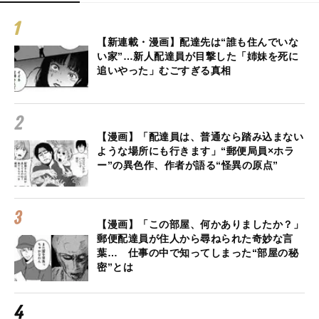
【新連載・漫画】配達先は“誰も住んでいな
い家”…新人配達員が目撃した「姉妹を死に
追いやった」むごすぎる真相
【漫画】「配達員は、普通なら踏み込まない
ような場所にも行きます」“郵便局員×ホラ
ー”の異色作、作者が語る“怪異の原点”
【漫画】「この部屋、何かありましたか？」
郵便配達員が住人から尋ねられた奇妙な言
葉… 仕事の中で知ってしまった“部屋の秘
密”とは