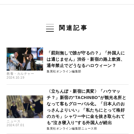
関連記事
「罰則無しで誰が守るの？」「外国人に
は通じません」渋谷・新宿の路上飲酒、
通年禁止でどうなるハロウィーン？
集英社オンライン編集部
教養・カルチャー
2024.10.19
〈立ちんぼ・新宿に異変〉「ハウマッ
チ？」新宿の“TACHINBO”が観光名所と
なって客もグローバル化。「日本人のお
っさんよりいい」「私たちにとって格好
のカモ」シャワー中に金を抜き取られて
ニュース
も”泣き寝入り”する外国人が続出
2024.07.01
集英社オンライン編集部ニュース班