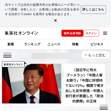
当サイトでは当社の提携先等がお客様のニーズ等につ
いて調査・分析したり、お客様にお勧めの広告を表示
詳しくはこちら
する目的で Cookie を使用する場合があります。
×
無料会員登録
ログイン
新着
ランキング
ニュース
特集
ビジネス
もっと読む
arrow_forward_ios