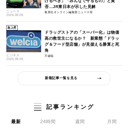
けるべき」「みんなで守るもの」と賛
否…JR東日本が示した見解
ニュース
集英社オンライン編集部ニュース班
2026.08.06
急上昇
ドラッグストアの「スーパー化」は物価
高の救世主になるか？ 新業態「ドラッ
グ＆フード型店舗」が見据える勝算と死
角
ビジネス
不破聡
2026.08.06
新着記事一覧を見る
記事ランキング
最新
24時間
週間
月間