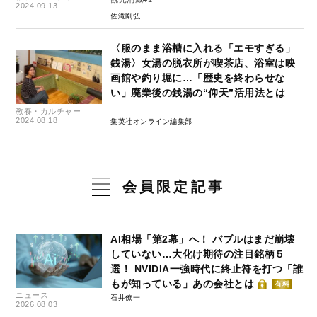
2024.09.13
佐滝剛弘
〈服のまま浴槽に入れる「エモすぎる」
銭湯〉女湯の脱衣所が喫茶店、浴室は映
画館や釣り堀に…「歴史を終わらせな
い」廃業後の銭湯の“仰天”活用法とは
教養・カルチャー
2024.08.18
集英社オンライン編集部
会員限定記事
AI相場「第2幕」へ！ バブルはまだ崩壊
していない…大化け期待の注目銘柄５
選！ NVIDIA一強時代に終止符を打つ「誰
もが知っている」あの会社とは
有料
ニュース
石井僚一
2026.08.03