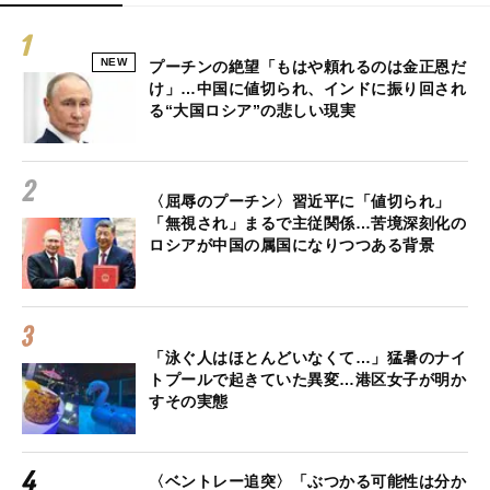
NEW
プーチンの絶望「もはや頼れるのは金正恩だ
け」…中国に値切られ、インドに振り回され
る“大国ロシア”の悲しい現実
〈屈辱のプーチン〉習近平に「値切られ」
「無視され」まるで主従関係…苦境深刻化の
ロシアが中国の属国になりつつある背景
「泳ぐ人はほとんどいなくて…」猛暑のナイ
トプールで起きていた異変…港区女子が明か
すその実態
〈ベントレー追突〉「ぶつかる可能性は分か