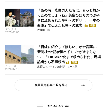
「あの時、広島の人たちは、もっと熱か
ったのでしょうね」美空ひばりのつぶや
きに込められた平和への祈り…『一本の
鉛筆』で伝えた反戦への意志
有料
エンタメ
佐藤剛
2025.08.06
「日経に紹介してほしい」が合言葉に…
新聞社の“記者流出ドミノ”が止まらな
い 「TikToker化まで求められた」現場
記者から不満続出
有料
ニュース
集英社オンライン編集部ニュース班
2026.07.18
会員限定記事一覧を見る