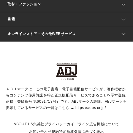
取材・ファッション
少年マンガ
週刊少年ジャンプ
書籍
ファッション・美容
青年マンガ
ジャンプSQ.
Seventeen
週刊ヤングジャンプ
オンラインストア・その他WEBサービス
文芸・文庫・総合
芸能・情報・スポーツ
少女マンガ
Vジャンプ
non-no Web
ヤングジャンプ定期購読デジタル
すばる
Myojo
オンラインストア
りぼん
学芸・ノンフィクション・新書
最強ジャンプ
女性マンガ
@BAILA
ヤンジャン＋
小説すばる
週プレNEWS
マーガレット
集英社OTOコンテンツ
集英社 学芸編集部
少年ジャンプ＋
その他WEBサービス
クッキー
ライトノベル・ノベライズ
MAQUIA ONLINE
となりのヤングジャンプ
集英社 文芸ステーション
週プレ グラジャパ！
別冊マーガレット
SHUEISHA MANGA-ART HERITAGE
集英社 ビジネス書
ゼブラック
ココハナ
SHUEISHA ADNAVI
SPUR.JP
集英社Webマガジン Cobalt
グランドジャンプ
web 集英社文庫
キッズ
web Sportiva
マンガMee
ジャンプキャラクターズストア
集英社新書
ジャンプルーキー！
月刊オフィスユー
ＡＢＪマークは、この電子書店・電子書籍配信サービスが、著作権者か
EDITOR'S LAB
LEE
集英社オレンジ文庫
ウルトラジャンプ
青春と読書
パラスポ＋！
らコンテンツ使用許諾を得た正規版配信サービスであることを示す登録
集英社みらい文庫
リマコミ＋
HAPPY PLUS STORE
集英社新書プラス
ジャンプTOON
商標（登録番号 第6091713号）です。ABJマークの詳細、ABJマークを
Marisol
シフォン文庫
アジア人物史
S-KIDS.LAND
マンガMeets
掲示しているサービスの一覧はこちら →
https://aebs.or.jp/
shueisha vox
よみタイ
S-MANGA
Web éclat
ダッシュエックス文庫
LEEマルシェ
kotoba
集英社ジャンプリミックス
ABOUT US
集英社プライバシーガイドライン
広告掲載について
T JAPAN:The New York Times Style Magazine
JUMP j BOOKS
お問い合わせ
規約
特定商取引法に基づく表示
SHOP Marisol
e!集英社