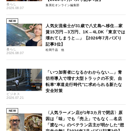
暮らし
集英社オンライン編集部
2026.08.07
NEW
人気女流雀士が31歳で八丈島へ移住…家
賃15万円→3万円、1K→4LDK「東京では
壊れてしまうと…」【2026年7月バズり
記事3位】
暮らし
松岡千晶
2026.08.07
「いつ加害者になるかわからない…」青
切符導入で増す大型トラックの不安、自
転車“車道走行時代”に求められる新たな
安全対策
ビジネス
2026.07.21
NEW
〈人気ラーメン店が1年3カ月で閉店〉原
因は「味」でも「売上」でもなく…名店
「渡なべ」のベテラン店主が明かした“想
定外の敵”【2026年7月バズり記事2位】