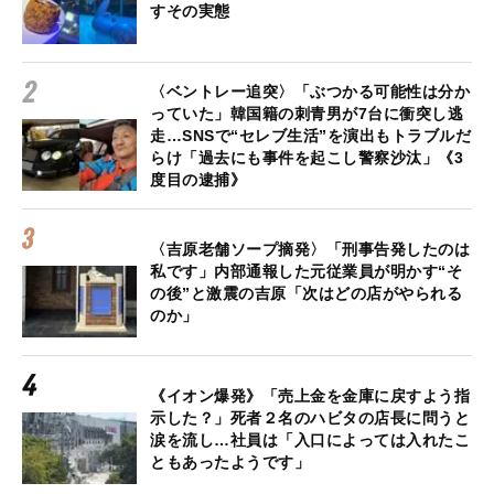
すその実態
〈ベントレー追突〉「ぶつかる可能性は分か
っていた」韓国籍の刺青男が7台に衝突し逃
走…SNSで“セレブ生活”を演出もトラブルだ
らけ「過去にも事件を起こし警察沙汰」《3
度目の逮捕》
〈吉原老舗ソープ摘発〉「刑事告発したのは
私です」内部通報した元従業員が明かす“そ
の後”と激震の吉原「次はどの店がやられる
のか」
《イオン爆発》「売上金を金庫に戻すよう指
示した？」死者２名のハビタの店長に問うと
涙を流し…社員は「入口によっては入れたこ
ともあったようです」