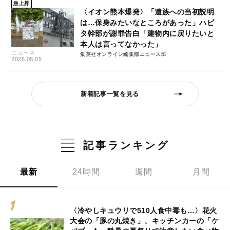
急上昇
〈イオン熊本爆発〉「遺族への当初説明
は…保身みたいなところがあった」ハビ
タ幹部が謝罪告白「建物内に戻りたいと
本人は言ってなかった」
ニュース
集英社オンライン編集部ニュース班
2026.08.05
新着記事一覧を見る
記事ランキング
最新
24時間
週間
月間
〈冷やしキュウリで510人食中毒も…〉花火
大会の「豚の丸焼き」、キッチンカーの「ケ