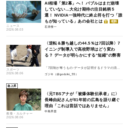
AI相場「第2幕」へ！ バブルはまだ崩壊
していない…大化け期待の注目銘柄５
選！ NVIDIA一強時代に終止符を打つ「誰
もが知っている」あの会社とは
有料
ニュース
石井僚一
2026.08.03
〈逆転＆勝ち越しの44.5％は7回以降〉7
イニング制導入で高校野球はどう変わ
る？ データが明らかにする“短縮”の弊害
「7回制が奪うもの-データが証明するドラマの消
スポーツ
失-」
2026.08.06
ゴジキ（@godziki_55）
急上昇
〈元TBSアナが「被爆体験伝承者」に〉
長峰由紀さんが81年前の広島を語り継ぐ
理由「これは昔話ではありません」
中島早苗
教養・カルチャー
2026.08.06