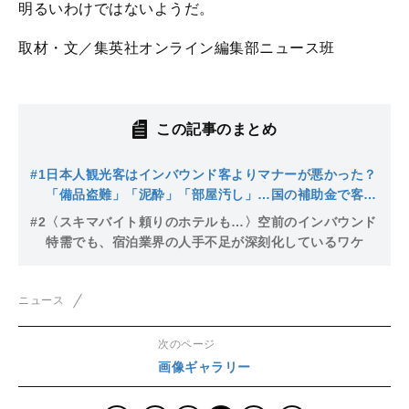
明るいわけではないようだ。
取材・文／集英社オンライン編集部ニュース班
この記事のまとめ
#1
日本人観光客はインバウンド客よりマナーが悪かった？
「備品盗難」「泥酔」「部屋汚し」…国の補助金で客層
が悪化？
#2
〈スキマバイト頼りのホテルも…〉空前のインバウンド
特需でも、宿泊業界の人手不足が深刻化しているワケ
ニュース
次のページ
画像ギャラリー