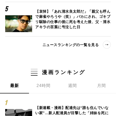
【哀悼】「あれ清水良太郎だ」「親父も呼ん
で麻雀やろうや（笑）」バカにされ、ゴキブ
リ駆除の仕事の後に死を考えた後、父・清水
アキラの言葉に号泣した日
ニュースランキングの一覧を見る
漫画ランキング
最新
24時間
週間
月間
【新連載・漫画】配達先は“誰も住んでいな
い家”…新人配達員が目撃した「姉妹を死に