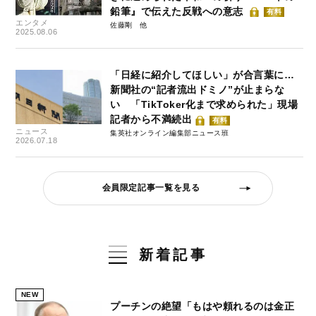
鉛筆』で伝えた反戦への意志
有料
エンタメ
佐藤剛
2025.08.06
「日経に紹介してほしい」が合言葉に…
新聞社の“記者流出ドミノ”が止まらな
い 「TikToker化まで求められた」現場
記者から不満続出
有料
ニュース
集英社オンライン編集部ニュース班
2026.07.18
会員限定記事一覧を見る
新着記事
NEW
プーチンの絶望「もはや頼れるのは金正