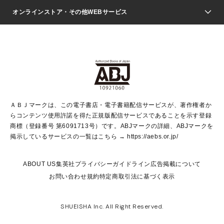
ジャンプSQ.
Seventeen
週刊ヤングジャンプ
オンラインストア・その他WEBサービス
文芸・文庫・総合
芸能・情報・スポーツ
少女マンガ
Vジャンプ
non-no Web
ヤングジャンプ定期購読デジタル
すばる
Myojo
オンラインストア
りぼん
学芸・ノンフィクション・新書
最強ジャンプ
女性マンガ
@BAILA
ヤンジャン＋
小説すばる
週プレNEWS
マーガレット
集英社OTOコンテンツ
集英社 学芸編集部
少年ジャンプ＋
その他WEBサービス
クッキー
ライトノベル・ノベライズ
MAQUIA ONLINE
となりのヤングジャンプ
集英社 文芸ステーション
週プレ グラジャパ！
別冊マーガレット
SHUEISHA MANGA-ART HERITAGE
集英社 ビジネス書
ゼブラック
ココハナ
SHUEISHA ADNAVI
SPUR.JP
集英社Webマガジン Cobalt
グランドジャンプ
web 集英社文庫
キッズ
web Sportiva
マンガMee
ジャンプキャラクターズストア
集英社新書
ジャンプルーキー！
月刊オフィスユー
ＡＢＪマークは、この電子書店・電子書籍配信サービスが、著作権者か
EDITOR'S LAB
LEE
集英社オレンジ文庫
ウルトラジャンプ
青春と読書
パラスポ＋！
らコンテンツ使用許諾を得た正規版配信サービスであることを示す登録
集英社みらい文庫
リマコミ＋
HAPPY PLUS STORE
集英社新書プラス
ジャンプTOON
商標（登録番号 第6091713号）です。ABJマークの詳細、ABJマークを
Marisol
シフォン文庫
アジア人物史
S-KIDS.LAND
マンガMeets
掲示しているサービスの一覧はこちら →
https://aebs.or.jp/
shueisha vox
よみタイ
S-MANGA
Web éclat
ダッシュエックス文庫
LEEマルシェ
kotoba
集英社ジャンプリミックス
ABOUT US
集英社プライバシーガイドライン
広告掲載について
T JAPAN:The New York Times Style Magazine
JUMP j BOOKS
お問い合わせ
規約
特定商取引法に基づく表示
SHOP Marisol
e!集英社
集英社コミック文庫
集英社女性誌ポータル
éclat premium
imidas
MEN'S NON-NO WEB
SHUEISHA Inc. All Right Reserved.
mirabella