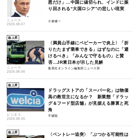
恩だけ」…中国に値切られ、インドに振
り回される“大国ロシア”の悲しい現実
ニュース
小倉健一
2026.08.07
急上昇
〈満員山手線にベビーカーで炎上〉「折
りたたまず乗車できる」はずなのに「避
けるべき」「みんなで守るもの」と賛
否…JR東日本が示した見解
ニュース
集英社オンライン編集部ニュース班
2026.08.06
急上昇
ドラッグストアの「スーパー化」は物価
高の救世主になるか？ 新業態「ドラッ
グ＆フード型店舗」が見据える勝算と死
角
ビジネス
不破聡
2026.08.06
急上昇
〈ベントレー追突〉「ぶつかる可能性は