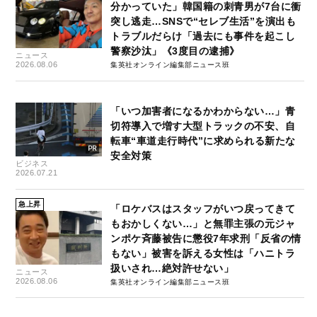
分かっていた」韓国籍の刺青男が7台に衝
突し逃走…SNSで“セレブ生活”を演出も
トラブルだらけ「過去にも事件を起こし
警察沙汰」《3度目の逮捕》
ニュース
2026.08.06
集英社オンライン編集部ニュース班
「いつ加害者になるかわからない…」青
切符導入で増す大型トラックの不安、自
転車“車道走行時代”に求められる新たな
安全対策
ビジネス
2026.07.21
急上昇
「ロケバスはスタッフがいつ戻ってきて
もおかしくない…」と無罪主張の元ジャ
ンポケ斉藤被告に懲役7年求刑「反省の情
もない」被害を訴える女性は「ハニトラ
扱いされ…絶対許せない」
ニュース
2026.08.06
集英社オンライン編集部ニュース班