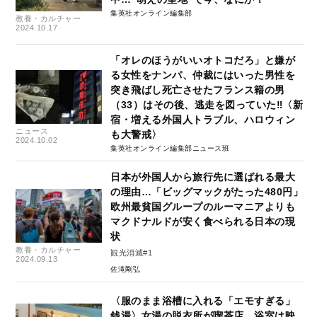
集英社オンライン編集部
教養・カルチャー
2024.10.17
「オレのほうがいいオトコだろ」と嫌が
る女性をナンパ、仲裁にはいった男性を
突き飛ばし死亡させたフランス籍の男
（33）はその後、逃走を図っていた‼〈新
宿・増える外国人トラブル、ハロウィン
ニュース
も大警戒〉
2024.10.02
集英社オンライン編集部ニュース班
日本が外国人から旅行先に選ばれる最大
の理由…「ビッグマックがたった480円」
欧州最貧国グループのルーマニアよりも
マクドナルドが安く食べられる日本の現
状
教養・カルチャー
観光消滅#1
2024.09.13
佐滝剛弘
〈服のまま浴槽に入れる「エモすぎる」
銭湯〉女湯の脱衣所が喫茶店、浴室は映