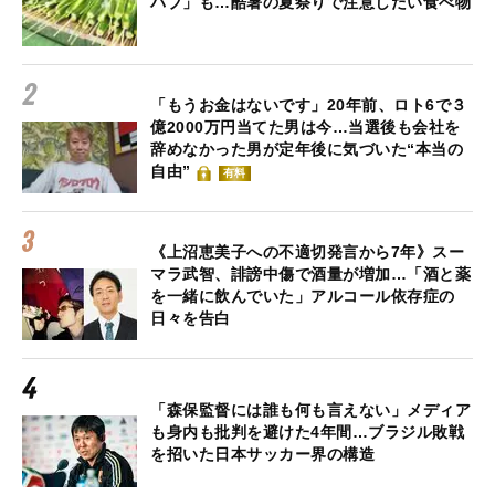
バブ」も…酷暑の夏祭りで注意したい食べ物
「もうお金はないです」20年前、ロト6で３
億2000万円当てた男は今…当選後も会社を
辞めなかった男が定年後に気づいた“本当の
自由”
有料
《上沼恵美子への不適切発言から7年》スー
マラ武智、誹謗中傷で酒量が増加…「酒と薬
を一緒に飲んでいた」アルコール依存症の
日々を告白
「森保監督には誰も何も言えない」メディア
も身内も批判を避けた4年間…ブラジル敗戦
を招いた日本サッカー界の構造