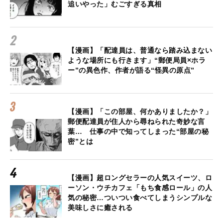
追いやった」むごすぎる真相
【漫画】「配達員は、普通なら踏み込まない
ような場所にも行きます」“郵便局員×ホラ
ー”の異色作、作者が語る“怪異の原点”
【漫画】「この部屋、何かありましたか？」
郵便配達員が住人から尋ねられた奇妙な言
葉… 仕事の中で知ってしまった“部屋の秘
密”とは
【漫画】超ロングセラーの人気スイーツ、ロ
ーソン・ウチカフェ「もち食感ロール」の人
気の秘密…ついつい食べてしまうシンプルな
美味しさに癒される