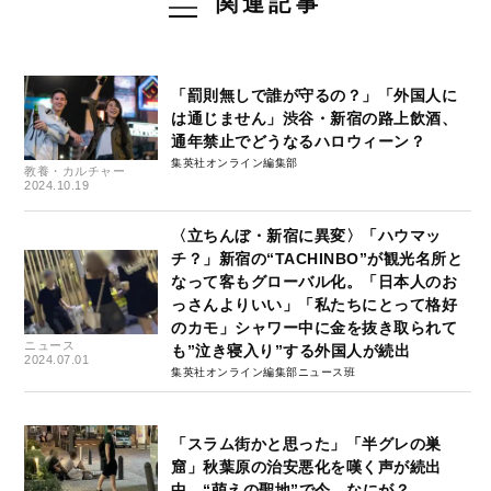
関連記事
「罰則無しで誰が守るの？」「外国人に
は通じません」渋谷・新宿の路上飲酒、
通年禁止でどうなるハロウィーン？
集英社オンライン編集部
教養・カルチャー
2024.10.19
〈立ちんぼ・新宿に異変〉「ハウマッ
チ？」新宿の“TACHINBO”が観光名所と
なって客もグローバル化。「日本人のお
っさんよりいい」「私たちにとって格好
のカモ」シャワー中に金を抜き取られて
ニュース
も”泣き寝入り”する外国人が続出
2024.07.01
集英社オンライン編集部ニュース班
「スラム街かと思った」「半グレの巣
窟」秋葉原の治安悪化を嘆く声が続出
中…“萌えの聖地”で今、なにが？