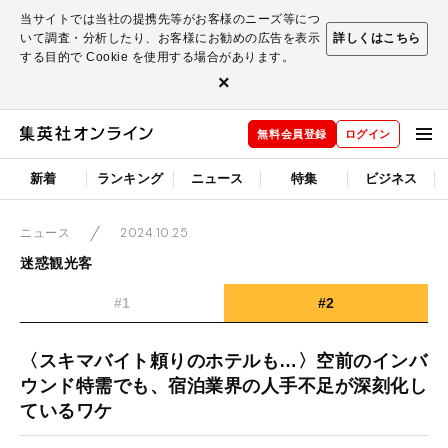
当サイトでは当社の提携先等がお客様のニーズ等につ
いて調査・分析したり、お客様にお勧めの広告を表示
詳しくはこちら
する目的で Cookie を使用する場合があります。
×
無料会員登録
ログイン
新着
ランキング
ニュース
特集
ビジネス
2024.10.25
ニュース
迷惑観光客
#1
#2
〈スキマバイト頼りのホテルも…〉空前のインバ
ウンド特需でも、宿泊業界の人手不足が深刻化し
ているワケ