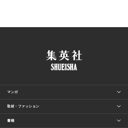
マンガ
取材・ファッション
少年マンガ
週刊少年ジャンプ
書籍
ファッション・美容
青年マンガ