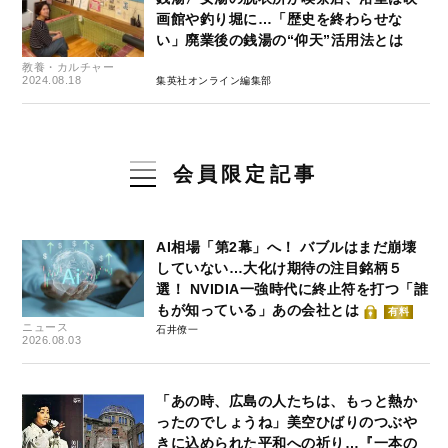
画館や釣り堀に…「歴史を終わらせな
い」廃業後の銭湯の“仰天”活用法とは
教養・カルチャー
2024.08.18
集英社オンライン編集部
会員限定記事
AI相場「第2幕」へ！ バブルはまだ崩壊
していない…大化け期待の注目銘柄５
選！ NVIDIA一強時代に終止符を打つ「誰
もが知っている」あの会社とは
有料
ニュース
石井僚一
2026.08.03
「あの時、広島の人たちは、もっと熱か
ったのでしょうね」美空ひばりのつぶや
きに込められた平和への祈り…『一本の