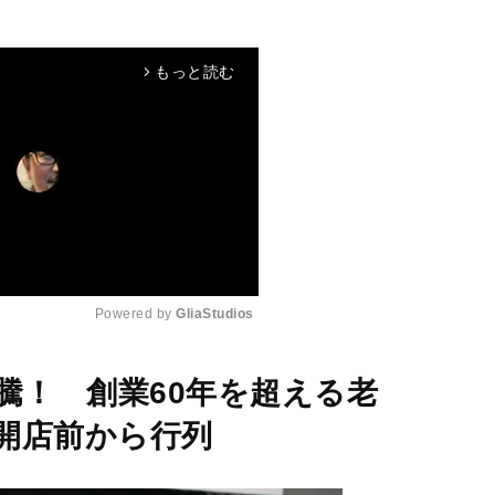
もっと読む
arrow_forward_ios
Powered by 
GliaStudios
M
騰！ 創業60年を超える老
u
開店前から行列
t
e