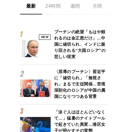
最新
24時間
週間
月間
プーチンの絶望「もはや頼
NEW
れるのは金正恩だけ」…中
国に値切られ、インドに振
り回される“大国ロシア”の
悲しい現実
〈屈辱のプーチン〉習近平
に「値切られ」「無視さ
れ」まるで主従関係…苦境
深刻化のロシアが中国の属
国になりつつある背景
「泳ぐ人はほとんどいなく
て…」猛暑のナイトプール
で起きていた異変…港区女
子が明かすその実態