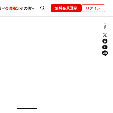
無料会員登録
ログイン
画
会員限定
その他
ファッション
恋愛・結婚
編集部
お知らせ