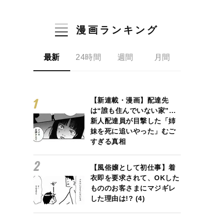
漫画ランキング
最新
24時間
週間
月間
【新連載・漫画】配達先
は“誰も住んでいない家”…
新人配達員が目撃した「姉
妹を死に追いやった」むご
すぎる真相
【風俗嬢として初仕事】着
衣即を要求されて、OKした
もののお客さまにマジギレ
した理由は!? (4)