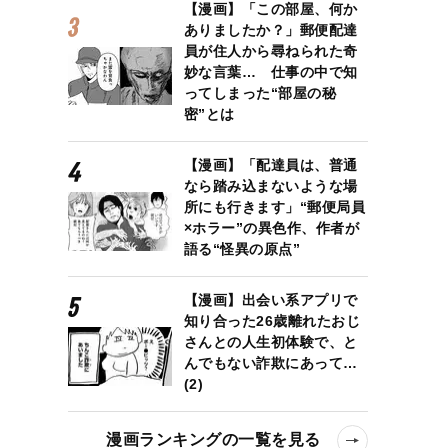
【漫画】「この部屋、何か
ありましたか？」郵便配達
員が住人から尋ねられた奇
妙な言葉… 仕事の中で知
ってしまった“部屋の秘
密”とは
【漫画】「配達員は、普通
なら踏み込まないような場
所にも行きます」“郵便局員
×ホラー”の異色作、作者が
語る“怪異の原点”
【漫画】出会い系アプリで
知り合った26歳離れたおじ
さんとの人生初体験で、と
んでもない詐欺にあって…
(2)
漫画ランキングの一覧を見る