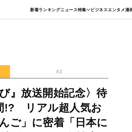
特集一覧を見る
漫画一覧を見る
新着
ランキング
ニュース
特集
ビジネス
エンタメ
漫
養・カルチャー
暮らし
スポーツ
ヘルスケア
美容
グルメ
#2
び』放送開始記念〉待
間!? リアル超人気お
んご」に密着「日本に