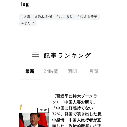
Tag
#大塚
#乃木坂46
#おにぎり
#右近由美子
#ぼんご
記事ランキング
最新
24時間
週間
月間
〈習近平に特大ブーメラ
ン〉「中国人客お断り」
「中国に好感持てない
NEW
72%」韓国で噴き出した反
中感情…中国人旅行者が直
面した「政治的摩擦」の正