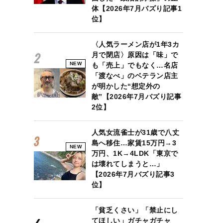
体【2026年7月バズり記事1
位】
〈人気ラーメン店が1年3カ
月で閉店〉原因は「味」で
NEW
も「売上」でもなく…名店
「渡なべ」のベテラン店主
が明かした“想定外の
敵”【2026年7月バズり記事
2位】
人気女流雀士が31歳で八丈
島へ移住…家賃15万円→3
NEW
万円、1K→4LDK「東京で
は壊れてしまうと…」
【2026年7月バズり記事3
位】
「貧乏くさい」「禁止にし
てほしい」ガチャガチャ