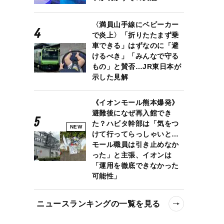
〈満員山手線にベビーカー
で炎上〉「折りたたまず乗
車できる」はずなのに「避
けるべき」「みんなで守る
もの」と賛否…JR東日本が
示した見解
《イオンモール熊本爆発》
避難後になぜ再入館でき
た？ハビタ幹部は「気をつ
NEW
けて行ってらっしゃいと…
モール職員は引き止めなか
った」と主張、イオンは
「運用を徹底できなかった
可能性」
ニュースランキングの一覧を見る