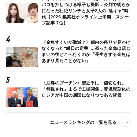
バコを押しつける様子も撮影…公判で明らか
になった壮絶リンチと女子2人の“陰キャ”時
代【2026 集英社オンライン上半期 スクー
プ記事 7位】
〈金魚すくいが激減？〉都内の祭りで見かけ
なくなった“縁日の定番”…残った金魚は店じ
まいの後どこへ行くのか「長生きする金魚は
あまり見たことがない」
〈屈辱のプーチン〉習近平に「値切られ」
「無視され」まるで主従関係…苦境深刻化の
ロシアが中国の属国になりつつある背景
ニュースランキングの一覧を見る