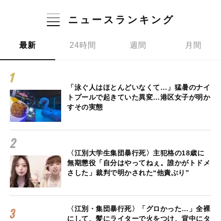
ニュースランキング
最新
24時間
週間
月間
「泳ぐ人はほとんどいなくて…」猛暑のナイ
トプールで起きていた異変…港区女子が明か
すその実態
〈江別大学生集団暴行死〉主犯格の18歳に
無期懲役「自分はやってねぇ。誰かがトドメ
さした」裁判で明かされた“他責ぶり”
〈江別・集団暴行死〉「グロかった…」全裸
にして、髪にライターで火をつけ、背中にタ