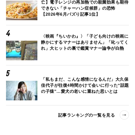
亡】電子レンジの再加熱での殺菌効果も期待
できない「チャーハン症候群」の恐怖
【2026年6月バズり記事1位】
〈映画『ちいかわ』〉「子ども向けの映画に
静かにするマナーはありません」「叱ってく
れ」大ヒットの裏で鑑賞マナー論争が白熱
「私もまだ、こんな感情になるんだ」大久保
佳代子が往復4時間かけて会いに行った“話題
の子猿”…愛犬の老いに重ねた思いとは
記事ランキングの一覧を見る