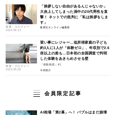
「挨拶しない自由があるんじゃないか」
大炎上してしまった渦中の20代男性を直
撃！ ネットでの批判に「私は挨拶をしま
す」
教養・カルチャー
集英社オンライン編集部
2024.06.13
習い事にレジャー…低所得家庭の子ども
約3人に1人が「体験ゼロ」、年収別で2.6
倍以上の差も…日本初の全国調査で判明
した体験をあきらめさせる壁
『体験格差』#1
教養・カルチャー
2024.05.05
今井悠介
会員限定記事
AI相場「第2幕」へ！ バブルはまだ崩壊