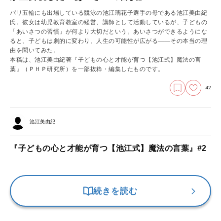
パリ五輪にも出場している競泳の池江璃花子選手の母である池江美由紀
氏。彼女は幼児教育教室の経営、講師として活動しているが、子どもの
「あいさつの習慣」が何より大切だという。あいさつができるようにな
ると、子どもは劇的に変わり、人生の可能性が広がる――その本当の理
由を聞いてみた。
本稿は、池江美由紀著『子どもの心と才能が育つ【池江式】魔法の言
葉』（ＰＨＰ研究所）を一部抜粋・編集したものです。
42
池江美由紀
『子どもの心と才能が育つ【池江式】魔法の言葉』#2
続きを読む