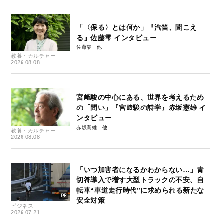
「〈保る〉とは何か」『汽笛、聞こえ
る』佐藤雫 インタビュー
佐藤雫
教養・カルチャー
2026.08.08
宮﨑駿の中心にある、世界を考えるため
の「問い」『宮﨑駿の詩学』赤坂憲雄 イ
ンタビュー
赤坂憲雄
教養・カルチャー
2026.08.08
「いつ加害者になるかわからない…」青
切符導入で増す大型トラックの不安、自
転車“車道走行時代”に求められる新たな
安全対策
ビジネス
2026.07.21