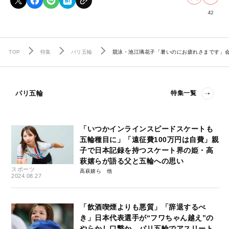
42
TOP
特集
パリ五輪
競泳・池江璃花子「暑いのにお疲れさまです」
パリ五輪
特集一覧
「いつかインラインスピードスケートも
五輪種目に」「遠征費100万円は自費」親
子で日本記録を持つスケート界の姫・高
萩嬉らが語る父と五輪への思い
スポーツ
高萩嬉ら
2024.08.27
「飲酒喫煙よりも悪質」「辞退するべ
き」日本代表選手が“フワちゃん越え”の
やらかし口撃か…パリ五輪でアスリート