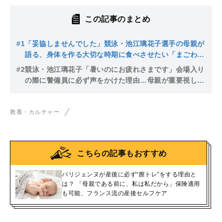
この記事のまとめ
#1
「妥協しませんでした」競泳・池江璃花子選手の母親が
語る、身体を作る大切な時期に食べさせたい「まごわや
さしい」食材とは？
#2
競泳・池江璃花子「暑いのにお疲れさまです」会場入り
の際に警備員に必ず声をかけた理由…母親が重要視した
「あいさつの習慣」
教養・カルチャー
こちらの記事もおすすめ
パリジェンヌが産後に必ず“膣トレ”をする理由と
は？ 「母親である前に、私は私だから」保険適用
も可能、フランス流の産後セルフケア