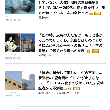
していない…大化け期待の注目銘柄５
選！ NVIDIA一強時代に終止符を打つ「誰
もが知っている」あの会社とは
有料
ニュース
石井僚一
2026.08.03
「あの時、広島の人たちは、もっと熱か
ったのでしょうね」美空ひばりのつぶや
きに込められた平和への祈り…『一本の
鉛筆』で伝えた反戦への意志
有料
エンタメ
佐藤剛
2025.08.06
「日経に紹介してほしい」が合言葉に…
新聞社の“記者流出ドミノ”が止まらな
い 「TikToker化まで求められた」現場
記者から不満続出
有料
ニュース
集英社オンライン編集部ニュース班
2026.07.18