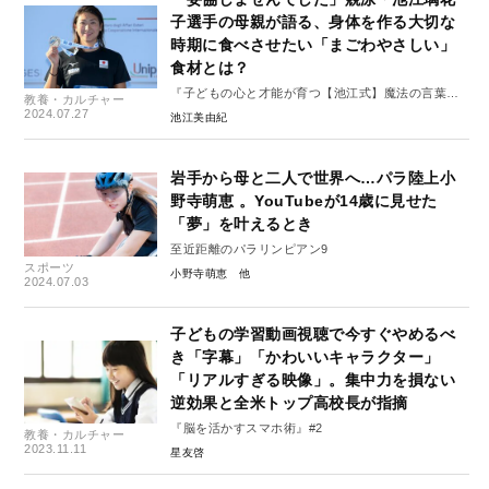
子選手の母親が語る、身体を作る大切な
時期に食べさせたい「まごわやさしい」
食材とは？
『子どもの心と才能が育つ【池江式】魔法の言葉』
教養・カルチャー
#1
2024.07.27
池江美由紀
岩手から母と二人で世界へ…パラ陸上小
野寺萌恵 。YouTubeが14歳に見せた
「夢」を叶えるとき
至近距離のパラリンピアン9
スポーツ
小野寺萌恵
2024.07.03
子どもの学習動画視聴で今すぐやめるべ
き「字幕」「かわいいキャラクター」
「リアルすぎる映像」。集中力を損ない
逆効果と全米トップ高校長が指摘
『脳を活かすスマホ術』#2
教養・カルチャー
2023.11.11
星友啓