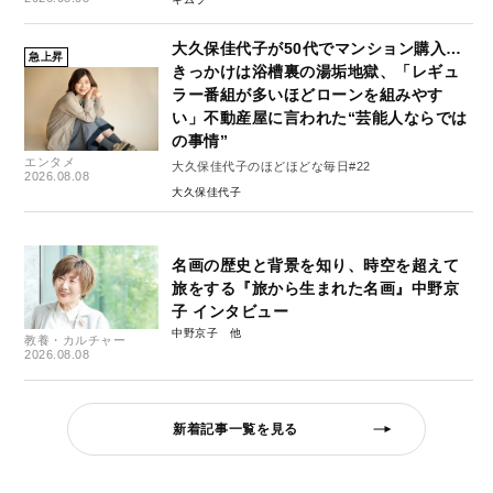
大久保佳代子が50代でマンション購入…
急上昇
きっかけは浴槽裏の湯垢地獄、「レギュ
ラー番組が多いほどローンを組みやす
い」不動産屋に言われた“芸能人ならでは
の事情”
エンタメ
大久保佳代子のほどほどな毎日#22
2026.08.08
大久保佳代子
名画の歴史と背景を知り、時空を超えて
旅をする『旅から生まれた名画』中野京
子 インタビュー
中野京子
教養・カルチャー
2026.08.08
新着記事一覧を見る