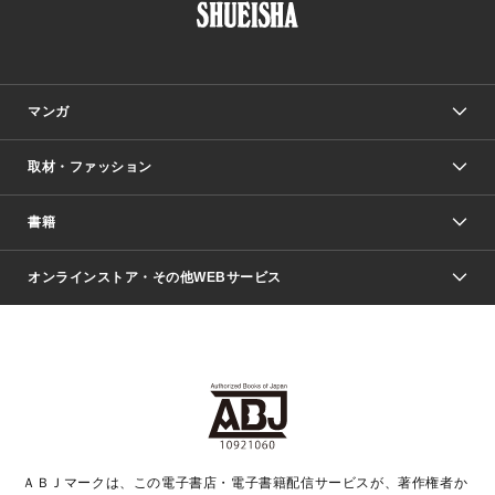
マンガ
取材・ファッション
少年マンガ
週刊少年ジャンプ
書籍
ファッション・美容
青年マンガ
ジャンプSQ.
Seventeen
週刊ヤングジャンプ
オンラインストア・その他WEBサービス
文芸・文庫・総合
芸能・情報・スポーツ
少女マンガ
Vジャンプ
non-no Web
ヤングジャンプ定期購読デジタル
すばる
Myojo
オンラインストア
りぼん
学芸・ノンフィクション・新書
最強ジャンプ
女性マンガ
@BAILA
ヤンジャン＋
小説すばる
週プレNEWS
マーガレット
集英社OTOコンテンツ
集英社 学芸編集部
少年ジャンプ＋
その他WEBサービス
クッキー
ライトノベル・ノベライズ
MAQUIA ONLINE
となりのヤングジャンプ
集英社 文芸ステーション
週プレ グラジャパ！
別冊マーガレット
SHUEISHA MANGA-ART HERITAGE
集英社 ビジネス書
ゼブラック
ココハナ
SHUEISHA ADNAVI
SPUR.JP
集英社Webマガジン Cobalt
グランドジャンプ
web 集英社文庫
キッズ
web Sportiva
マンガMee
ジャンプキャラクターズストア
集英社新書
ジャンプルーキー！
月刊オフィスユー
ＡＢＪマークは、この電子書店・電子書籍配信サービスが、著作権者か
EDITOR'S LAB
LEE
集英社オレンジ文庫
ウルトラジャンプ