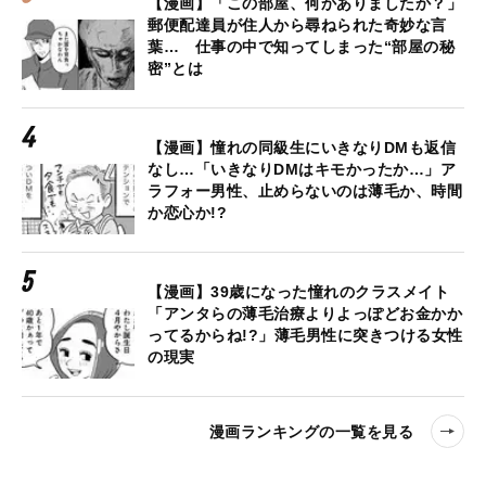
【漫画】「この部屋、何かありましたか？」
郵便配達員が住人から尋ねられた奇妙な言
葉… 仕事の中で知ってしまった“部屋の秘
密”とは
【漫画】憧れの同級生にいきなりDMも返信
なし…「いきなりDMはキモかったか…」ア
ラフォー男性、止めらないのは薄毛か、時間
か恋心か!?
【漫画】39歳になった憧れのクラスメイト
「アンタらの薄毛治療よりよっぽどお金かか
ってるからね!?」薄毛男性に突きつける女性
の現実
漫画ランキングの一覧を見る