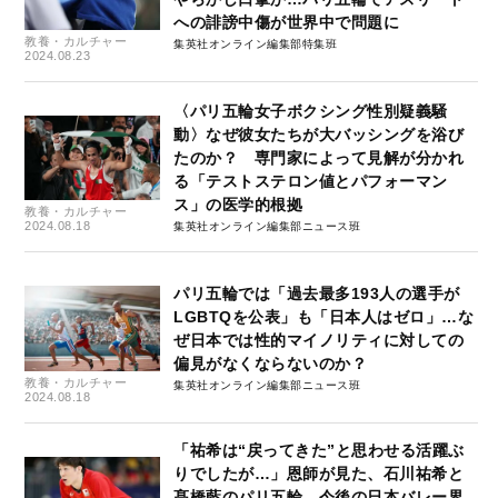
への誹謗中傷が世界中で問題に
教養・カルチャー
集英社オンライン編集部特集班
2024.08.23
〈パリ五輪女子ボクシング性別疑義騒
動〉なぜ彼女たちが大バッシングを浴び
たのか？ 専門家によって見解が分かれ
る「テストステロン値とパフォーマン
ス」の医学的根拠
教養・カルチャー
2024.08.18
集英社オンライン編集部ニュース班
パリ五輪では「過去最多193人の選手が
LGBTQを公表」も「日本人はゼロ」…な
ぜ日本では性的マイノリティに対しての
偏見がなくならないのか？
教養・カルチャー
集英社オンライン編集部ニュース班
2024.08.18
「祐希は“戻ってきた”と思わせる活躍ぶ
りでしたが…」恩師が見た、石川祐希と
髙橋藍のパリ五輪。今後の日本バレー界