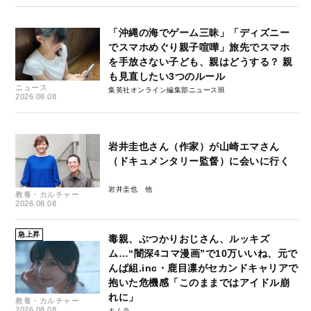
「沖縄の海でゲーム三昧」「ディズニー
でスマホめぐり親子喧嘩」旅先でスマホ
を手放さない子ども、親はどうする？ 親
も見直したい3つのルール
ニュース
集英社オンライン編集部ニュース班
2026.08.08
岩井圭也さん（作家）が山崎エマさん
（ドキュメンタリー監督）に会いに行く
岩井圭也
教養・カルチャー
2026.08.08
急上昇
毒親、ぶつかりおじさん、ルッキズ
ム…“闇深4コマ漫画”で10万いいね、元で
んぱ組.inc・鹿目凛がセカンドキャリアで
抱いた危機感「このままではアイドル崩
れに」
教養・カルチャー
2026.08.08
キムラ