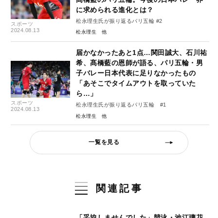
に求められる進化とは？
松永理生氏が振り返るパリ五輪 #2
スポーツ
2024.08.13
松永理生
届かなかったあと1点…関田誠大、石川祐
希、髙橋藍の恩師が語る、パリ五輪・男
子バレー日本代表に足りなかったもの
「あそこでタイムアウトを取っていた
ら…」
スポーツ
松永理生氏が振り返るパリ五輪 #1
2024.08.13
松永理生
一覧を見る
関連記事
「妥協しませんでした」競泳・池江璃花