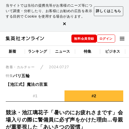
当サイトでは当社の提携先等がお客様のニーズ等につ
いて調査・分析したり、お客様にお勧めの広告を表示
詳しくはこちら
する目的で Cookie を使用する場合があります。
×
無料会員登録
ログイン
新着
ランキング
ニュース
特集
ビジネス
2024.07.27
教養・カルチャー
パリ五輪
特集
【池江式】魔法の言葉
#1
#2
競泳・池江璃花子「暑いのにお疲れさまです」会
場入りの際に警備員に必ず声をかけた理由…母親
が重要視した「あいさつの習慣」