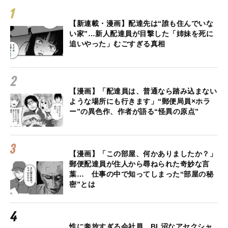
【新連載・漫画】配達先は“誰も住んでいな
い家”…新人配達員が目撃した「姉妹を死に
追いやった」むごすぎる真相
【漫画】「配達員は、普通なら踏み込まない
ような場所にも行きます」“郵便局員×ホラ
ー”の異色作、作者が語る“怪異の原点”
【漫画】「この部屋、何かありましたか？」
郵便配達員が住人から尋ねられた奇妙な言
葉… 仕事の中で知ってしまった“部屋の秘
密”とは
性に奔放すぎる会社員、BL沼なアセクシャ