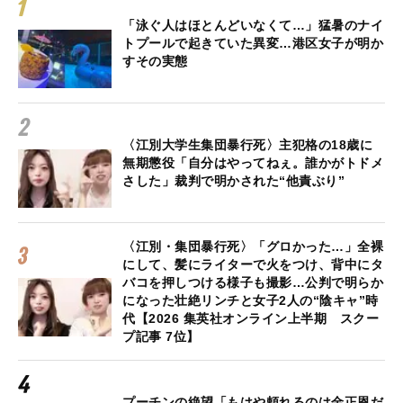
「泳ぐ人はほとんどいなくて…」猛暑のナイ
トプールで起きていた異変…港区女子が明か
すその実態
〈江別大学生集団暴行死〉主犯格の18歳に
無期懲役「自分はやってねぇ。誰かがトドメ
さした」裁判で明かされた“他責ぶり”
〈江別・集団暴行死〉「グロかった…」全裸
にして、髪にライターで火をつけ、背中にタ
バコを押しつける様子も撮影…公判で明らか
になった壮絶リンチと女子2人の“陰キャ”時
代【2026 集英社オンライン上半期 スクー
プ記事 7位】
プーチンの絶望「もはや頼れるのは金正恩だ