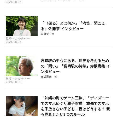
2026.08.08
「〈保る〉とは何か」『汽笛、聞こえ
る』佐藤雫 インタビュー
佐藤雫
教養・カルチャー
2026.08.08
宮﨑駿の中心にある、世界を考えるため
の「問い」『宮﨑駿の詩学』赤坂憲雄 イ
ンタビュー
赤坂憲雄
教養・カルチャー
2026.08.08
「沖縄の海でゲーム三昧」「ディズニー
でスマホめぐり親子喧嘩」旅先でスマホ
を手放さない子ども、親はどうする？ 親
も見直したい3つのルール