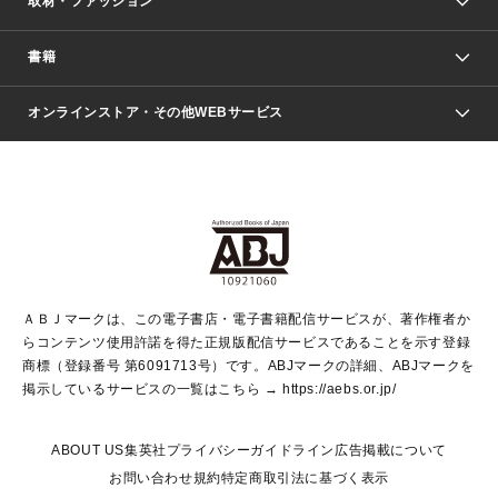
取材・ファッション
少年マンガ
週刊少年ジャンプ
書籍
ファッション・美容
青年マンガ
ジャンプSQ.
Seventeen
週刊ヤングジャンプ
オンラインストア・その他WEBサービス
文芸・文庫・総合
芸能・情報・スポーツ
少女マンガ
Vジャンプ
non-no Web
ヤングジャンプ定期購読デジタル
すばる
Myojo
オンラインストア
りぼん
学芸・ノンフィクション・新書
最強ジャンプ
女性マンガ
@BAILA
ヤンジャン＋
小説すばる
週プレNEWS
マーガレット
集英社OTOコンテンツ
集英社 学芸編集部
少年ジャンプ＋
その他WEBサービス
クッキー
ライトノベル・ノベライズ
MAQUIA ONLINE
となりのヤングジャンプ
集英社 文芸ステーション
週プレ グラジャパ！
別冊マーガレット
SHUEISHA MANGA-ART HERITAGE
集英社 ビジネス書
ゼブラック
ココハナ
SHUEISHA ADNAVI
SPUR.JP
集英社Webマガジン Cobalt
グランドジャンプ
web 集英社文庫
キッズ
web Sportiva
マンガMee
ジャンプキャラクターズストア
集英社新書
ジャンプルーキー！
月刊オフィスユー
ＡＢＪマークは、この電子書店・電子書籍配信サービスが、著作権者か
EDITOR'S LAB
LEE
集英社オレンジ文庫
ウルトラジャンプ
青春と読書
パラスポ＋！
らコンテンツ使用許諾を得た正規版配信サービスであることを示す登録
集英社みらい文庫
リマコミ＋
HAPPY PLUS STORE
集英社新書プラス
ジャンプTOON
商標（登録番号 第6091713号）です。ABJマークの詳細、ABJマークを
Marisol
シフォン文庫
アジア人物史
S-KIDS.LAND
マンガMeets
掲示しているサービスの一覧はこちら →
https://aebs.or.jp/
shueisha vox
よみタイ
S-MANGA
Web éclat
ダッシュエックス文庫
LEEマルシェ
kotoba
集英社ジャンプリミックス
ABOUT US
集英社プライバシーガイドライン
広告掲載について
T JAPAN:The New York Times Style Magazine
JUMP j BOOKS
お問い合わせ
規約
特定商取引法に基づく表示
SHOP Marisol
e!集英社
集英社コミック文庫
集英社女性誌ポータル