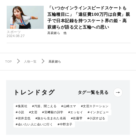
「いつかインラインスピードスケートも
五輪種目に」「遠征費100万円は自費」親
子で日本記録を持つスケート界の姫・高
萩嬉らが語る父と五輪への思い
スポーツ
高萩嬉ら
2024.08.27
TOP
人物一覧
高萩嬉ら
トレンドタグ
タグ一覧を見る
#集英社
#汽笛、聞こえる
#山崎エマ
#文芸ステーション
#小説
#文芸
#宮﨑駿の詩学
#エッセイ
#インタビュー
#岩井圭也
#旅から生まれた名画
#佐藤雫
#小説すばる
#会いたい人に会いに行く
#中野京子