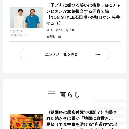
「子どもに媚びる笑いは格別」M-1チャ
ンピオンが意気投合する子育て論
【NON STYLE石田明×令和ロマン 松井
ケムリ】
M-1王者の子育て#1
エンタメ
2026.08.08
石田明
エンタメ一覧を見る
暮らし
《祇園祭の露店付近で撮影？》包装さ
れた焼きそば麺が「地面に直置き…」
夏祭りで食中毒を避ける“店選び”のポ