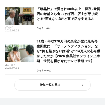
「暗黒汁」で愛され50年以上…深夜2時開
店の老舗立ち食いそば店、店主が守り続
ける"変えない味"と裏で店を支えるAI
グルメ
ライター神山
2026.08.02
31歳・年収370万円の失恋が歴代最高再
生回数に…『ザ・ノンフィクション』な
ぜ“何も起きない婚活”が114万人の心を動
かしたのか【2026 集英社オンライン上半
期 世間を騒がせたテレビ番組 1位】
エンタメ
2026.07.31
ライター神山
特集一覧を見る