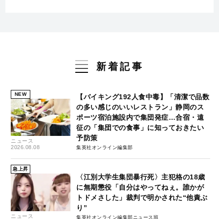
新着記事
NEW
【バイキング192人食中毒】「清潔で品数
の多い感じのいいレストラン」静岡のス
ポーツ宿泊施設内で集団発症…合宿・遠
征の「集団での食事」に知っておきたい
予防策
ニュース
2026.08.08
集英社オンライン編集部
急上昇
〈江別大学生集団暴行死〉主犯格の18歳
に無期懲役「自分はやってねぇ。誰かが
トドメさした」裁判で明かされた“他責ぶ
り”
ニュース
集英社オンライン編集部ニュース班