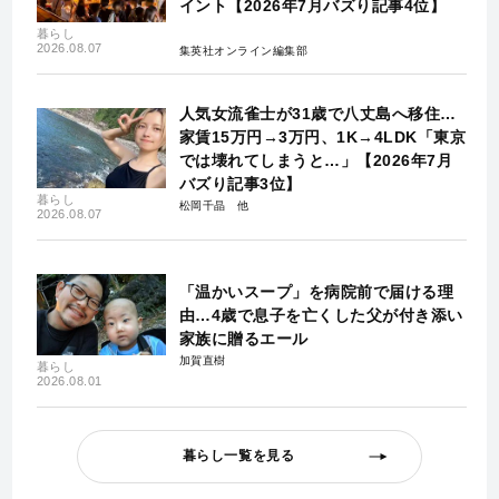
イント【2026年7月バズり記事4位】
暮らし
2026.08.07
集英社オンライン編集部
人気女流雀士が31歳で八丈島へ移住…
家賃15万円→3万円、1K→4LDK「東京
では壊れてしまうと…」【2026年7月
バズり記事3位】
暮らし
松岡千晶
2026.08.07
「温かいスープ」を病院前で届ける理
由…4歳で息子を亡くした父が付き添い
家族に贈るエール
加賀直樹
暮らし
2026.08.01
暮らし一覧を見る