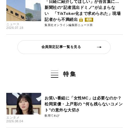
「日経に紹介してほしい」が合言葉に…
新聞社の“記者流出ドミノ”が止まらな
い 「TikToker化まで求められた」現場
記者から不満続出
有料
ニュース
集英社オンライン編集部ニュース班
2026.07.18
会員限定記事一覧を見る
特集
お笑い番組に「女性MC」は必要なのか？
松岡茉優・上戸彩の “何も残らないコメン
ト”の意外な大切さ
飲用てれび
エンタメ
2026.08.04