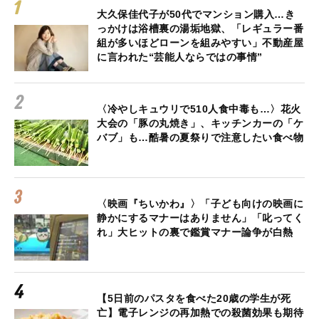
大久保佳代子が50代でマンション購入…き
っかけは浴槽裏の湯垢地獄、「レギュラー番
組が多いほどローンを組みやすい」不動産屋
に言われた“芸能人ならではの事情”
〈冷やしキュウリで510人食中毒も…〉花火
大会の「豚の丸焼き」、キッチンカーの「ケ
バブ」も…酷暑の夏祭りで注意したい食べ物
〈映画『ちいかわ』〉「子ども向けの映画に
静かにするマナーはありません」「叱ってく
れ」大ヒットの裏で鑑賞マナー論争が白熱
【5日前のパスタを食べた20歳の学生が死
亡】電子レンジの再加熱での殺菌効果も期待