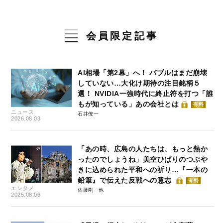
会員限定記事
AI相場「第2幕」へ！ バブルはまだ崩壊
していない…大化け期待の注目銘柄５
選！ NVIDIA一強時代に終止符を打つ「誰
もが知っている」あの会社とは
有料
ニュース
石井僚一
2026.08.03
「あの時、広島の人たちは、もっと熱か
ったのでしょうね」美空ひばりのつぶや
きに込められた平和への祈り…『一本の
鉛筆』で伝えた反戦への意志
有料
エンタメ
佐藤剛
2025.08.06