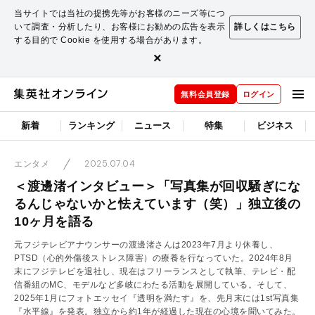
当サイトでは当社の提携先等がお客様のニーズ等につ
いて調査・分析したり、お客様にお勧めの広告を表示
詳しくはこちら
する目的で Cookie を使用する場合があります。
×
無料会員登録
ログイン
新着
ランキング
ニュース
特集
ビジネス
2025.07.04
エンタメ
＜渡邊渚インタビュー＞「写真集が回収騒ぎにな
るんじゃないかと怯えています（笑）」独立後の
10ヶ月を語る
元フジテレビアナウンサーの渡邊渚さんは2023年7月より休養し、
PTSD（心的外傷後ストレス障害）の療養を行なっていた。2024年8月
末にフジテレビを退社し、現在はフリーランスとして執筆、テレビ・配
信番組のMC、モデルなど多岐にわたる活動を展開している。そして、
2025年1月にフォトエッセイ『透明を満たす』を、先月末には1st写真集
『水平線』を発表。独立から約1年が経過した現在の心境を聞いてみた。