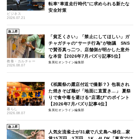
転車“車道走行時代”に求められる新たな
安全対策
ビジネス
2026.07.21
急上昇
「貧乏くさい」「禁止にしてほしい」ガ
チャガチャの“サーチ行為”が物議 SNS
で賛否真っ二つ、店舗側が明かした意外
な本音【2026年7月バズり記事5位】
教養・カルチャー
集英社オンライン編集部
2026.08.07
《祇園祭の露店付近で撮影？》包装され
た焼きそば麺が「地面に直置き…」 夏祭
りで食中毒を避ける“店選び”のポイント
【2026年7月バズり記事4位】
暮らし
集英社オンライン編集部
2026.08.07
急上昇
人気女流雀士が31歳で八丈島へ移住…家
賃15万円→3万円、1K→4LDK「東京では