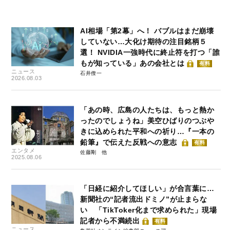
AI相場「第2幕」へ！ バブルはまだ崩壊
していない…大化け期待の注目銘柄５
選！ NVIDIA一強時代に終止符を打つ「誰
もが知っている」あの会社とは
有料
ニュース
石井僚一
2026.08.03
「あの時、広島の人たちは、もっと熱か
ったのでしょうね」美空ひばりのつぶや
きに込められた平和への祈り…『一本の
鉛筆』で伝えた反戦への意志
有料
エンタメ
佐藤剛
2025.08.06
「日経に紹介してほしい」が合言葉に…
新聞社の“記者流出ドミノ”が止まらな
い 「TikToker化まで求められた」現場
記者から不満続出
有料
ニュース