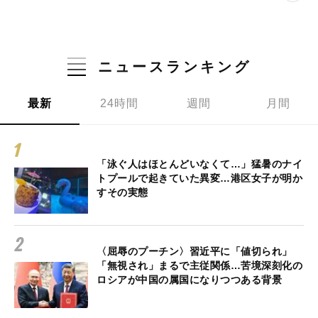
ニュースランキング
最新
24時間
週間
月間
「泳ぐ人はほとんどいなくて…」猛暑のナイ
トプールで起きていた異変…港区女子が明か
すその実態
〈屈辱のプーチン〉習近平に「値切られ」
「無視され」まるで主従関係…苦境深刻化の
ロシアが中国の属国になりつつある背景