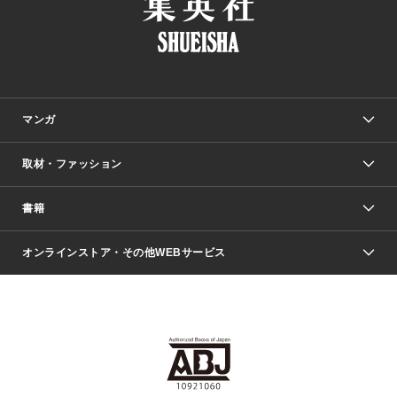
マンガ
取材・ファッション
少年マンガ
週刊少年ジャンプ
書籍
ファッション・美容
青年マンガ
ジャンプSQ.
Seventeen
週刊ヤングジャンプ
オンラインストア・その他WEBサービス
文芸・文庫・総合
芸能・情報・スポーツ
少女マンガ
Vジャンプ
non-no Web
ヤングジャンプ定期購読デジタル
すばる
Myojo
オンラインストア
りぼん
学芸・ノンフィクション・新書
最強ジャンプ
女性マンガ
@BAILA
ヤンジャン＋
小説すばる
週プレNEWS
マーガレット
集英社OTOコンテンツ
集英社 学芸編集部
少年ジャンプ＋
その他WEBサービス
クッキー
ライトノベル・ノベライズ
MAQUIA ONLINE
となりのヤングジャンプ
集英社 文芸ステーション
週プレ グラジャパ！
別冊マーガレット
SHUEISHA MANGA-ART HERITAGE
集英社 ビジネス書
ゼブラック
ココハナ
SHUEISHA ADNAVI
SPUR.JP
集英社Webマガジン Cobalt
グランドジャンプ
web 集英社文庫