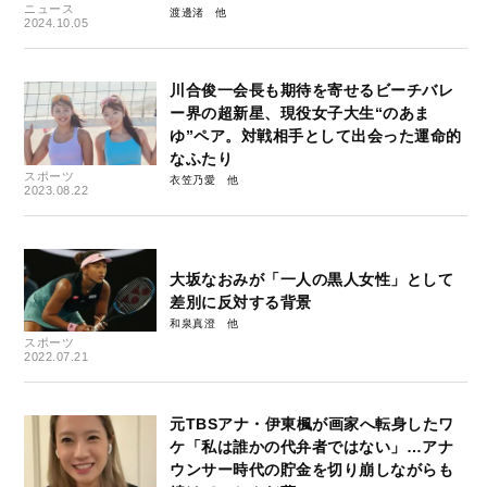
ニュース
渡邊渚
2024.10.05
川合俊一会長も期待を寄せるビーチバレ
ー界の超新星、現役女子大生“のあま
ゆ”ペア。対戦相手として出会った運命的
なふたり
スポーツ
衣笠乃愛
2023.08.22
大坂なおみが「一人の黒人女性」として
差別に反対する背景
和泉真澄
スポーツ
2022.07.21
元TBSアナ・伊東楓が画家へ転身したワ
ケ「私は誰かの代弁者ではない」…アナ
ウンサー時代の貯金を切り崩しながらも