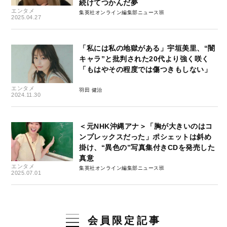
続けてつかんだ夢
エンタメ
集英社オンライン編集部ニュース班
2025.04.27
「私には私の地獄がある」宇垣美里、“闇
キャラ”と批判された20代より強く咲く
「もはやその程度では傷つきもしない」
エンタメ
羽田 健治
2024.11.30
＜元NHK沖縄アナ＞「胸が大きいのはコ
ンプレックスだった」ポシェットは斜め
掛け、“異色の”写真集付きCDを発売した
真意
エンタメ
集英社オンライン編集部ニュース班
2025.07.01
会員限定記事