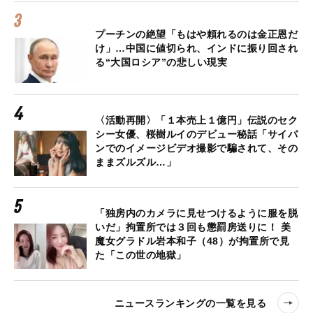
プーチンの絶望「もはや頼れるのは金正恩だ
け」…中国に値切られ、インドに振り回され
る“大国ロシア”の悲しい現実
〈活動再開〉「１本売上１億円」伝説のセク
シー女優、桜樹ルイのデビュー秘話「サイパ
ンでのイメージビデオ撮影で騙されて、その
ままズルズル…」
「独房内のカメラに見せつけるように服を脱
いだ」拘置所では３回も懲罰房送りに！ 美
魔女グラドル岩本和子（48）が拘置所で見
た「この世の地獄」
ニュースランキングの一覧を見る