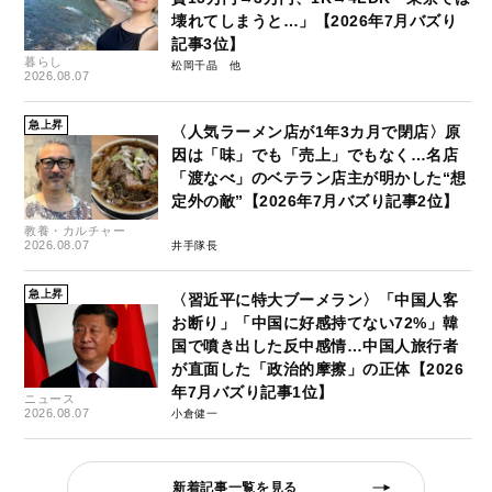
壊れてしまうと…」【2026年7月バズり
記事3位】
暮らし
松岡千晶
2026.08.07
急上昇
〈人気ラーメン店が1年3カ月で閉店〉原
因は「味」でも「売上」でもなく…名店
「渡なべ」のベテラン店主が明かした“想
定外の敵”【2026年7月バズり記事2位】
教養・カルチャー
2026.08.07
井手隊長
急上昇
〈習近平に特大ブーメラン〉「中国人客
お断り」「中国に好感持てない72%」韓
国で噴き出した反中感情…中国人旅行者
が直面した「政治的摩擦」の正体【2026
年7月バズり記事1位】
ニュース
2026.08.07
小倉健一
新着記事一覧を見る