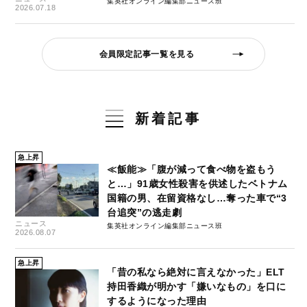
集英社オンライン編集部ニュース班
2026.07.18
会員限定記事一覧を見る
新着記事
急上昇
≪飯能≫「腹が減って食べ物を盗もう
と…」91歳女性殺害を供述したベトナム
国籍の男、在留資格なし…奪った車で“3
台追突”の逃走劇
ニュース
集英社オンライン編集部ニュース班
2026.08.07
急上昇
「昔の私なら絶対に言えなかった」ELT
持田香織が明かす「嫌いなもの」を口に
するようになった理由