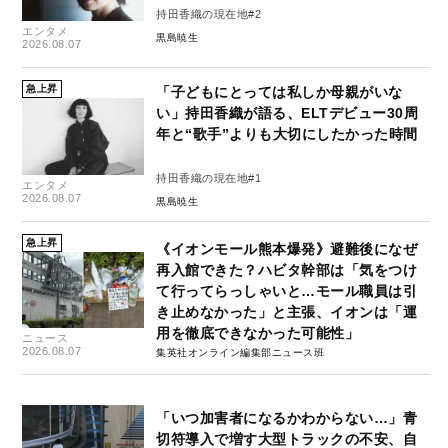
持田香織の現在地#2
エンタメ
黒島暁生
2026.08.07
急上昇
「子どもにとっては私しか母親がいな
い」持田香織が語る、ELTデビュー30周
年と“歌手”よりも大切にしたかった時間
持田香織の現在地#1
エンタメ
2026.08.07
黒島暁生
急上昇
《イオンモール熊本爆発》避難後になぜ
再入館できた？ハビタ幹部は「気をつけ
て行ってらっしゃいと…モール職員は引
き止めなかった」と主張、イオンは「運
用を徹底できなかった可能性」
ニュース
2026.08.07
集英社オンライン編集部ニュース班
「いつ加害者になるかわからない…」青
切符導入で増す大型トラックの不安、自