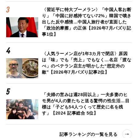
〈習近平に特大ブーメラン〉「中国人客お断
り」「中国に好感持てない72%」韓国で噴き
出した反中感情…中国人旅行者が直面した
「政治的摩擦」の正体【2026年7月バズり記
事1位】
〈人気ラーメン店が1年3カ月で閉店〉原因
は「味」でも「売上」でもなく…名店「渡な
べ」のベテラン店主が明かした“想定外の
敵”【2026年7月バズり記事2位】
「夫婦の営みは週28回以上」一夫多妻のヒ
モ男が4人の妻たちと送る驚愕の性生活…目
標は「子ども54人つくって歴史に名を残
す」【2024 記事総合 5位】
記事ランキングの一覧を見る