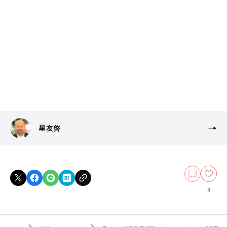
星友啓
3