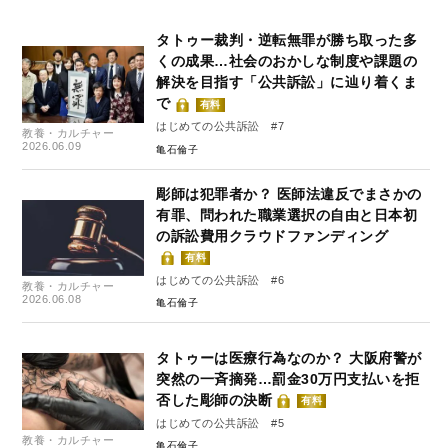
タトゥー裁判・逆転無罪が勝ち取った多
くの成果…社会のおかしな制度や課題の
解決を目指す「公共訴訟」に辿り着くま
で
有料
はじめての公共訴訟 #7
教養・カルチャー
2026.06.09
亀石倫子
彫師は犯罪者か？ 医師法違反でまさかの
有罪、問われた職業選択の自由と日本初
の訴訟費用クラウドファンディング
有料
はじめての公共訴訟 #6
教養・カルチャー
2026.06.08
亀石倫子
タトゥーは医療行為なのか？ 大阪府警が
突然の一斉摘発…罰金30万円支払いを拒
否した彫師の決断
有料
はじめての公共訴訟 #5
教養・カルチャー
亀石倫子