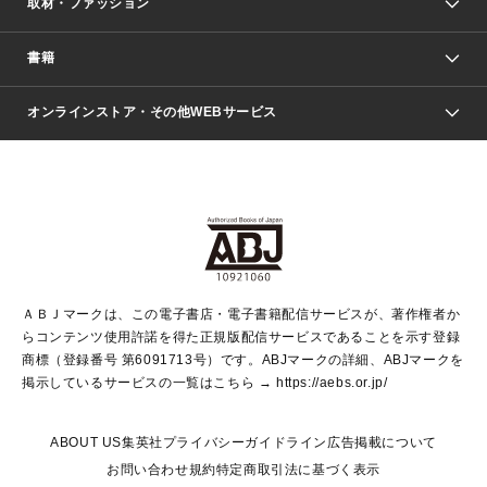
取材・ファッション
少年マンガ
週刊少年ジャンプ
書籍
ファッション・美容
青年マンガ
ジャンプSQ.
Seventeen
週刊ヤングジャンプ
オンラインストア・その他WEBサービス
文芸・文庫・総合
芸能・情報・スポーツ
少女マンガ
Vジャンプ
non-no Web
ヤングジャンプ定期購読デジタル
すばる
Myojo
オンラインストア
りぼん
学芸・ノンフィクション・新書
最強ジャンプ
女性マンガ
@BAILA
ヤンジャン＋
小説すばる
週プレNEWS
マーガレット
集英社OTOコンテンツ
集英社 学芸編集部
少年ジャンプ＋
その他WEBサービス
クッキー
ライトノベル・ノベライズ
MAQUIA ONLINE
となりのヤングジャンプ
集英社 文芸ステーション
週プレ グラジャパ！
別冊マーガレット
SHUEISHA MANGA-ART HERITAGE
集英社 ビジネス書
ゼブラック
ココハナ
SHUEISHA ADNAVI
SPUR.JP
集英社Webマガジン Cobalt
グランドジャンプ
web 集英社文庫
キッズ
web Sportiva
マンガMee
ジャンプキャラクターズストア
集英社新書
ジャンプルーキー！
月刊オフィスユー
ＡＢＪマークは、この電子書店・電子書籍配信サービスが、著作権者か
EDITOR'S LAB
LEE
集英社オレンジ文庫
ウルトラジャンプ
青春と読書
パラスポ＋！
らコンテンツ使用許諾を得た正規版配信サービスであることを示す登録
集英社みらい文庫
リマコミ＋
HAPPY PLUS STORE
集英社新書プラス
ジャンプTOON
商標（登録番号 第6091713号）です。ABJマークの詳細、ABJマークを
Marisol
シフォン文庫
アジア人物史
S-KIDS.LAND
マンガMeets
掲示しているサービスの一覧はこちら →
https://aebs.or.jp/
shueisha vox
よみタイ
S-MANGA
Web éclat
ダッシュエックス文庫
LEEマルシェ
kotoba
集英社ジャンプリミックス
ABOUT US
集英社プライバシーガイドライン
広告掲載について
T JAPAN:The New York Times Style Magazine
JUMP j BOOKS
お問い合わせ
規約
特定商取引法に基づく表示
SHOP Marisol
e!集英社
集英社コミック文庫