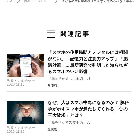
TOP
教養・カルチャー
子どもの学習動画視聴で今すぐやめるべき「字幕」
関連記事
「スマホの使用時間とメンタルには相関
がない」「記憶力と注意力アップ」「肥
満対策」…最新研究で判明した知られざ
るスマホのいい影響
『脳を活かすスマホ術』#1
教養・カルチャー
2023.11.10
星友啓
なぜ、人はスマホ中毒になるのか？ 脳科
学が示すスマホが満たしてくれる「心の
三大欲求」とは？
『脳を活かすスマホ術』#3
教養・カルチャー
星友啓
2023.11.12