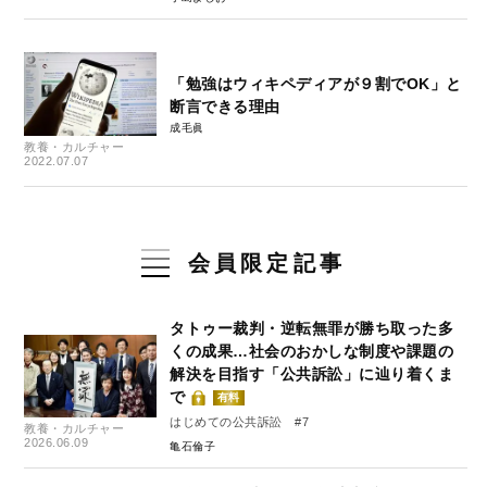
「勉強はウィキペディアが９割でOK」と
断言できる理由
成毛眞
教養・カルチャー
2022.07.07
会員限定記事
タトゥー裁判・逆転無罪が勝ち取った多
くの成果…社会のおかしな制度や課題の
解決を目指す「公共訴訟」に辿り着くま
で
有料
はじめての公共訴訟 #7
教養・カルチャー
2026.06.09
亀石倫子