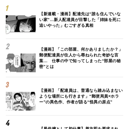
【新連載・漫画】配達先は“誰も住んでいな
い家”…新人配達員が目撃した「姉妹を死に
追いやった」むごすぎる真相
【漫画】「この部屋、何かありましたか？」
郵便配達員が住人から尋ねられた奇妙な言
葉… 仕事の中で知ってしまった“部屋の秘
密”とは
【漫画】「配達員は、普通なら踏み込まない
ような場所にも行きます」“郵便局員×ホラ
ー”の異色作、作者が語る“怪異の原点”
【風俗嬢として初仕事】着衣即を要求され