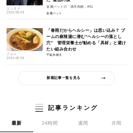
金属バットの「酒辛肉鮪」#61
エンタメ
2026.08.09
金属バット
「春雨だからヘルシー」は思い込み？ ブ
ームの麻辣湯に潜む“ヘルシーの落とし
穴” 管理栄養士が勧める「具材」と避け
たい組み合わせ
グルメ
千駄木雄大
2026.08.09
新着記事一覧を見る
記事ランキング
最新
24時間
週間
月間