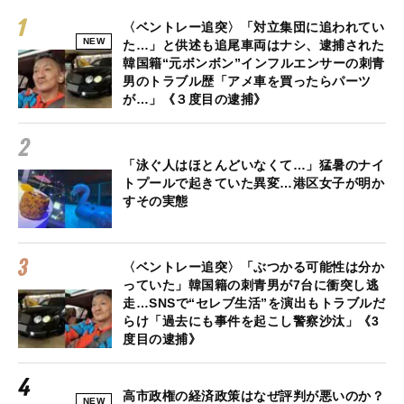
〈ベントレー追突〉「対立集団に追われてい
NEW
た…」と供述も追尾車両はナシ、逮捕された
韓国籍“元ボンボン”インフルエンサーの刺青
男のトラブル歴「アメ車を買ったらパーツ
が…」《３度目の逮捕》
「泳ぐ人はほとんどいなくて…」猛暑のナイ
トプールで起きていた異変…港区女子が明か
すその実態
〈ベントレー追突〉「ぶつかる可能性は分か
っていた」韓国籍の刺青男が7台に衝突し逃
走…SNSで“セレブ生活”を演出もトラブルだ
らけ「過去にも事件を起こし警察沙汰」《3
度目の逮捕》
高市政権の経済政策はなぜ評判が悪いのか？
NEW