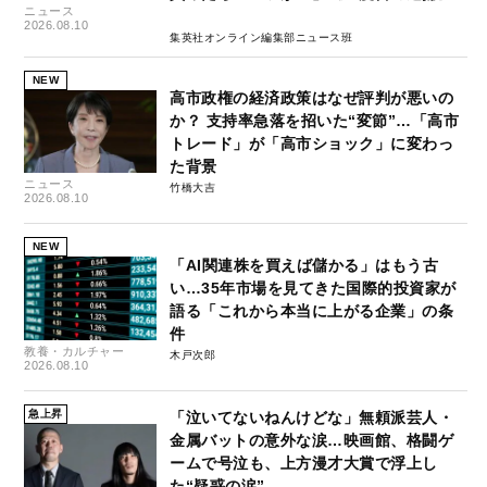
ニュース
2026.08.10
集英社オンライン編集部ニュース班
NEW
高市政権の経済政策はなぜ評判が悪いの
か？ 支持率急落を招いた“変節”…「高市
トレード」が「高市ショック」に変わっ
た背景
ニュース
竹橋大吉
2026.08.10
NEW
「AI関連株を買えば儲かる」はもう古
い…35年市場を見てきた国際的投資家が
語る「これから本当に上がる企業」の条
件
教養・カルチャー
木戸次郎
2026.08.10
急上昇
「泣いてないねんけどな」無頼派芸人・
金属バットの意外な涙…映画館、格闘ゲ
ームで号泣も、上方漫才大賞で浮上し
た“疑惑の涙”