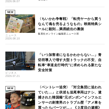
2026.06.07
NEW
〈ちいかわ争奪戦〉「転売ヤーから買う
なんて魂を売るようなもの」映画特典シ
ールに殺到…満席続出の裏側
集英社オンライン編集部ニュース班
ニュース
2026.08.10
「いつ加害者になるかわからない…」青
切符導入で増す大型トラックの不安、自
転車“車道走行時代”に求められる新たな
安全対策
ビジネス
2026.07.21
〈ベントレー追突〉「対立集団に追われ
NEW
ていた…」と供述も追尾車両はナシ、逮
捕された韓国籍“元ボンボン”インフルエ
ンサーの刺青男のトラブル歴「アメ車を
買ったらパーツが…」《３度目の逮捕》