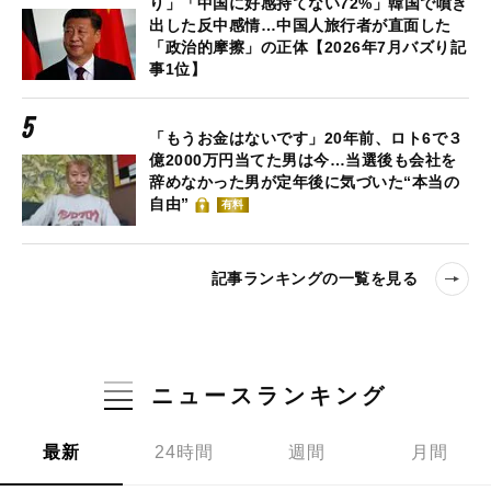
り」「中国に好感持てない72%」韓国で噴き
出した反中感情…中国人旅行者が直面した
「政治的摩擦」の正体【2026年7月バズり記
事1位】
「もうお金はないです」20年前、ロト6で３
億2000万円当てた男は今…当選後も会社を
辞めなかった男が定年後に気づいた“本当の
自由”
有料
記事ランキングの一覧を見る
ニュースランキング
最新
24時間
週間
月間