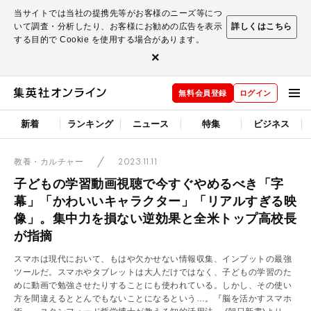
当サイトでは当社の提携先等がお客様のニーズ等につ
いて調査・分析したり、お客様にお勧めの広告を表示
詳しくはこちら
する目的で Cookie を使用する場合があります。
×
無料会員登録
ログイン
新着
ランキング
ニュース
特集
ビジネス
2023.11.11
教養・カルチャー
子どもの学習動画視聴で今すぐやめるべき「字
幕」「かわいいキャラクター」「リアルすぎる映
像」。集中力を損ない逆効果と全米トップ高校長
が指摘
スマホは現代において、もはや欠かせない情報収集、インプットの最強
ツールだ。スマホやタブレットは大人だけではなく、子どもの学習のた
めに動画で勉強させたりすることにも使われている。しかし、その使い
方を間違えるととんでもないことになるという…。『脳を活かすスマホ