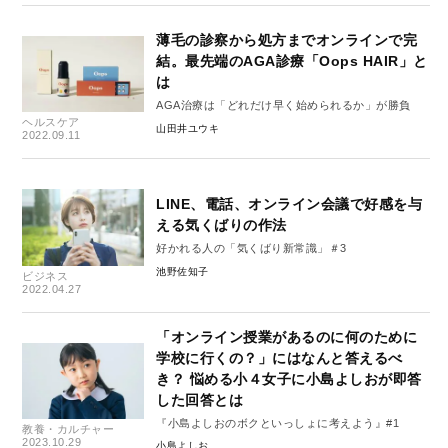
薄毛の診察から処方までオンラインで完
結。最先端のAGA診療「Oops HAIR」と
は
AGA治療は「どれだけ早く始められるか」が勝負
ヘルスケア
山田井ユウキ
2022.09.11
LINE、電話、オンライン会議で好感を与
える気くばりの作法
好かれる人の「気くばり新常識」＃3
池野佐知子
ビジネス
2022.04.27
「オンライン授業があるのに何のために
学校に行くの？」にはなんと答えるべ
き？ 悩める小４女子に小島よしおが即答
した回答とは
『小島よしおのボクといっしょに考えよう』#1
教養・カルチャー
2023.10.29
小島よしお