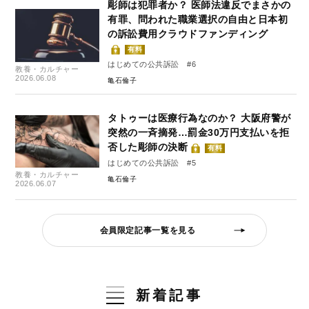
彫師は犯罪者か？ 医師法違反でまさかの
有罪、問われた職業選択の自由と日本初
の訴訟費用クラウドファンディング
有料
はじめての公共訴訟 #6
教養・カルチャー
2026.06.08
亀石倫子
タトゥーは医療行為なのか？ 大阪府警が
突然の一斉摘発…罰金30万円支払いを拒
否した彫師の決断
有料
はじめての公共訴訟 #5
教養・カルチャー
亀石倫子
2026.06.07
会員限定記事一覧を見る
新着記事