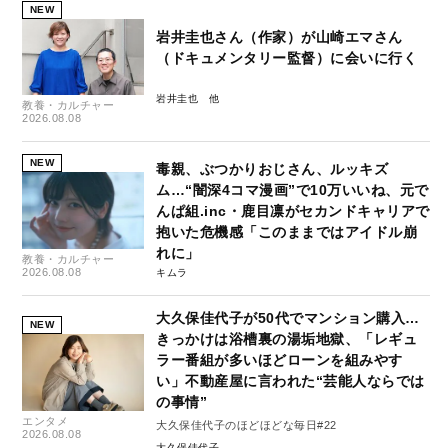
NEW
岩井圭也さん（作家）が山崎エマさん
（ドキュメンタリー監督）に会いに行く
岩井圭也
教養・カルチャー
2026.08.08
NEW
毒親、ぶつかりおじさん、ルッキズ
ム…“闇深4コマ漫画”で10万いいね、元で
んぱ組.inc・鹿目凛がセカンドキャリアで
抱いた危機感「このままではアイドル崩
れに」
教養・カルチャー
2026.08.08
キムラ
大久保佳代子が50代でマンション購入…
NEW
きっかけは浴槽裏の湯垢地獄、「レギュ
ラー番組が多いほどローンを組みやす
い」不動産屋に言われた“芸能人ならでは
の事情”
エンタメ
大久保佳代子のほどほどな毎日#22
2026.08.08
大久保佳代子