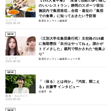
【192人食中毒】「清潔で品数の多い感じ
のいいレストラン」静岡のスポーツ宿泊
施設内で集団発症…合宿・遠征の「集団
での食事」に知っておきたい予防策
ニュース
集英社オンライン編集部
2026.08.08
NEW
〈江別大学生集団暴行死〉主犯格の18歳
に無期懲役「自分はやってねぇ。誰かが
トドメさした」裁判で明かされた“他責ぶ
り”
ニュース
集英社オンライン編集部ニュース班
2026.08.08
NEW
「〈保る〉とは何か」『汽笛、聞こえ
る』佐藤雫 インタビュー
佐藤雫
教養・カルチャー
2026.08.08
NEW