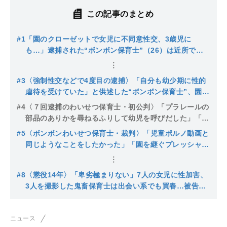
この記事のまとめ
#1
「園のクローゼットで女児に不同意性交、3歳児に
も…」逮捕された“ボンボン保育士”（26）は近所では
愛妻家のイクメンとして評判。庭でプール遊びに
BBQ…SNSには「オレって幸せものだな」と投稿も
#3
〈強制性交などで4度目の逮捕〉「自分も幼少期に性的
〈墨田区・保育士わいせつ〉
虐待を受けていた」と供述した“ボンボン保育士”、園長
だった父は卒園式にも現れず、保護者は「いまだ何の説
#4
〈７回逮捕のわいせつ保育士・初公判〉「プラレールの
明もない」と憮然
部品のありかを尋ねるふりして幼児を呼びだした」「押
し入れに連れ込みバンダナで目隠して撮影も」妻子あり
#5
〈ボンボンわいせつ保育士・裁判〉「児童ポルノ動画と
ボンボン保育士の鬼畜すぎる手口「許す気はみじんもな
同じようなことをしたかった」「園を継ぐプレッシャー
い」と被害女児の保護者
も感じていた」７人の園児にわいせつ行為をした鬼畜保
育士の呆れた言い訳
#8
〈懲役14年〉「卑劣極まりない」7人の女児に性加害、
3人を撮影した鬼畜保育士は出会い系でも買春…被告の
母親は「気持ち悪い。顔も見たくない」
ニュース