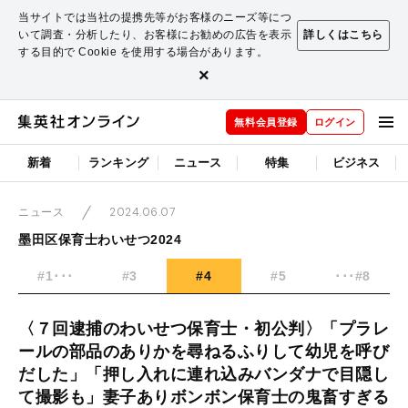
当サイトでは当社の提携先等がお客様のニーズ等につ
いて調査・分析したり、お客様にお勧めの広告を表示
詳しくはこちら
する目的で Cookie を使用する場合があります。
×
無料会員登録
ログイン
新着
ランキング
ニュース
特集
ビジネス
2024.06.07
ニュース
墨田区保育士わいせつ2024
#1･･･
#3
#4
#5
･･･#8
〈７回逮捕のわいせつ保育士・初公判〉「プラレ
ールの部品のありかを尋ねるふりして幼児を呼び
だした」「押し入れに連れ込みバンダナで目隠し
て撮影も」妻子ありボンボン保育士の鬼畜すぎる