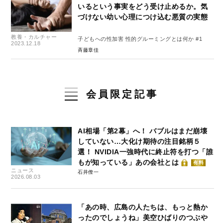
いるという事実をどう受け止めるか。気
づけない幼い心理につけ込む悪質の実態
教養・カルチャー
子どもへの性加害 性的グルーミングとは何か #1
2023.12.18
斉藤章佳
会員限定記事
AI相場「第2幕」へ！ バブルはまだ崩壊
していない…大化け期待の注目銘柄５
選！ NVIDIA一強時代に終止符を打つ「誰
もが知っている」あの会社とは
有料
ニュース
石井僚一
2026.08.03
「あの時、広島の人たちは、もっと熱か
ったのでしょうね」美空ひばりのつぶや