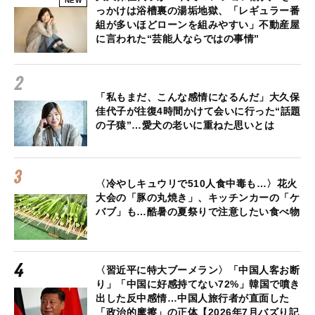
NEW
っかけは浴槽裏の湯垢地獄、「レギュラー番
組が多いほどローンを組みやすい」不動産屋
に言われた“芸能人ならではの事情”
「私もまだ、こんな感情になるんだ」大久保
佳代子が往復4時間かけて会いに行った“話題
の子猿”…愛犬の老いに重ねた思いとは
〈冷やしキュウリで510人食中毒も…〉花火
大会の「豚の丸焼き」、キッチンカーの「ケ
バブ」も…酷暑の夏祭りで注意したい食べ物
〈習近平に特大ブーメラン〉「中国人客お断
り」「中国に好感持てない72%」韓国で噴き
出した反中感情…中国人旅行者が直面した
「政治的摩擦」の正体【2026年7月バズり記