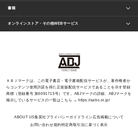
週刊少年ジャンプ
書籍
ファッション・美容
青年マンガ
ジャンプSQ.
Seventeen
週刊ヤングジャンプ
オンラインストア・その他WEBサービス
文芸・文庫・総合
芸能・情報・スポーツ
少女マンガ
Vジャンプ
non-no Web
ヤングジャンプ定期購読デジタル
すばる
Myojo
オンラインストア
りぼん
学芸・ノンフィクション・新書
最強ジャンプ
女性マンガ
@BAILA
ヤンジャン＋
小説すばる
週プレNEWS
マーガレット
集英社OTOコンテンツ
集英社 学芸編集部
少年ジャンプ＋
その他WEBサービス
クッキー
ライトノベル・ノベライズ
MAQUIA ONLINE
となりのヤングジャンプ
集英社 文芸ステーション
週プレ グラジャパ！
別冊マーガレット
SHUEISHA MANGA-ART HERITAGE
集英社 ビジネス書
ゼブラック
ココハナ
SHUEISHA ADNAVI
SPUR.JP
集英社Webマガジン Cobalt
グランドジャンプ
web 集英社文庫
キッズ
web Sportiva
マンガMee
ジャンプキャラクターズストア
集英社新書
ジャンプルーキー！
月刊オフィスユー
ＡＢＪマークは、この電子書店・電子書籍配信サービスが、著作権者か
EDITOR'S LAB
LEE
集英社オレンジ文庫
ウルトラジャンプ
青春と読書
パラスポ＋！
らコンテンツ使用許諾を得た正規版配信サービスであることを示す登録
集英社みらい文庫
リマコミ＋
HAPPY PLUS STORE
集英社新書プラス
ジャンプTOON
商標（登録番号 第6091713号）です。ABJマークの詳細、ABJマークを
Marisol
シフォン文庫
アジア人物史
S-KIDS.LAND
マンガMeets
掲示しているサービスの一覧はこちら →
https://aebs.or.jp/
shueisha vox
よみタイ
S-MANGA
Web éclat
ダッシュエックス文庫
LEEマルシェ
kotoba
集英社ジャンプリミックス
ABOUT US
集英社プライバシーガイドライン
広告掲載について
T JAPAN:The New York Times Style Magazine
JUMP j BOOKS
お問い合わせ
規約
特定商取引法に基づく表示
SHOP Marisol
e!集英社
集英社コミック文庫
集英社女性誌ポータル
éclat premium