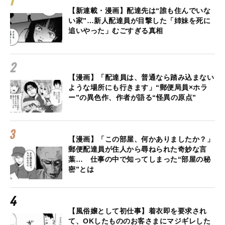
【新連載・漫画】配達先は“誰も住んでいな
い家”…新人配達員が目撃した「姉妹を死に
追いやった」むごすぎる真相
【漫画】「配達員は、普通なら踏み込まない
ような場所にも行きます」“郵便局員×ホラ
ー”の異色作、作者が語る“怪異の原点”
【漫画】「この部屋、何かありましたか？」
郵便配達員が住人から尋ねられた奇妙な言
葉… 仕事の中で知ってしまった“部屋の秘
密”とは
【風俗嬢として初仕事】着衣即を要求され
て、OKしたもののお客さまにマジギレした