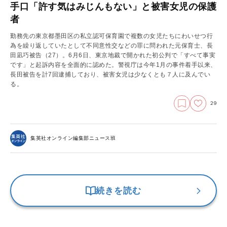
手口「許す気はみじんもない」と被害女児の保護
者
勤務先の東京都墨田区の私立認可保育園で複数の女児たちにわいせつ行
為を繰り返していたとして不同意性交などの罪に問われた元保育士、長
田凪巧被告（27）。6月6日、東京地裁で開かれた初公判で「すべて事実
です」と起訴内容を全面的に認めた。警視庁は今年1月の事件着手以来、
長田被告を計7回逮捕しており、被害女児は少なくとも７人に及んでい
る。
29
集英社オンライン編集部ニュース班
続きを読む