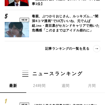
事1位】
毒親、ぶつかりおじさん、ルッキズム…“闇
NEW
深4コマ漫画”で10万いいね、元でんぱ
組.inc・鹿目凛がセカンドキャリアで抱いた
危機感「このままではアイドル崩れに」
記事ランキングの一覧を見る
ニュースランキング
最新
24時間
週間
月間
NEW