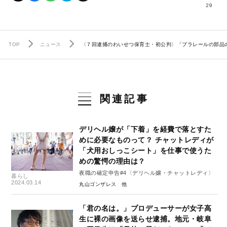
29
TOP
ニュース
〈７回逮捕のわいせつ保育士・初公判〉「プラレールの部品
関連記事
デリヘル嬢が「下着」を経費で落とすた
めに必要なものって？ チャットレディが
「犬用おしっこシート」を仕事で使うた
めの驚愕の理由は？
夜職の確定申告#4〈デリヘル嬢・チャットレディ〉
暮らし
2024.03.14
丸山ゴンザレス
「君の名は。」プロデューサーが女子高
生に裸の画像を送らせ逮捕。地元・岐阜