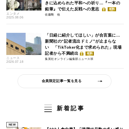
きに込められた平和への祈り…『一本の
鉛筆』で伝えた反戦への意志
有料
エンタメ
佐藤剛
2025.08.06
「日経に紹介してほしい」が合言葉に…
新聞社の“記者流出ドミノ”が止まらな
い 「TikToker化まで求められた」現場
記者から不満続出
有料
ニュース
集英社オンライン編集部ニュース班
2026.07.18
会員限定記事一覧を見る
新着記事
NEW