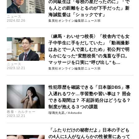
の同級生は「母校の星だったのに」「で
も人との距離をとるのが下手だった」新
海誠監督は「ショックです」
ニュース
2024.02.26
集英社オンライン編集部ニュース班
〈練馬・わいせつ校長〉「校舎内でも女
子中学生に手をだしていた」「動画撮影
はあとで一人で楽しむため」初公判で明
らかになった“変態校長”の鬼畜な手口。
マッサージを口実に“呼び出し“も…
ニュース
2023.12.21
集英社オンライン編集部ニュース班
性犯罪歴を確認できる「日本版DBS」導
入遅れるワケ…学習塾や習い事は？ 照会
できる期間は？ 不起訴処分はどうなる？
制度が抱える３つの課題
教養・カルチャー
瑠璃光丸凪／A4studio
2023.12.21
「ふたりだけの秘密だよ」日本の子ども
の4人に1人がなんらかの性被害にあって