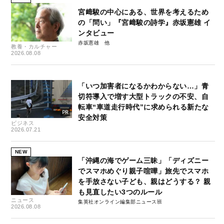
宮﨑駿の中心にある、世界を考えるため
の「問い」『宮﨑駿の詩学』赤坂憲雄 イ
ンタビュー
赤坂憲雄
教養・カルチャー
2026.08.08
「いつ加害者になるかわからない…」青
切符導入で増す大型トラックの不安、自
転車“車道走行時代”に求められる新たな
安全対策
ビジネス
2026.07.21
NEW
「沖縄の海でゲーム三昧」「ディズニー
でスマホめぐり親子喧嘩」旅先でスマホ
を手放さない子ども、親はどうする？ 親
も見直したい3つのルール
ニュース
集英社オンライン編集部ニュース班
2026.08.08