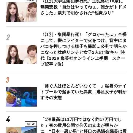
〈江別大学生集団暴行死〉主犯格の18歳に
無期懲役「自分はやってねぇ。誰かがトドメ
さした」裁判で明かされた“他責ぶり”
〈江別・集団暴行死〉「グロかった…」全裸
にして、髪にライターで火をつけ、背中にタ
バコを押しつける様子も撮影…公判で明らか
になった壮絶リンチと女子2人の“陰キャ”時
代【2026 集英社オンライン上半期 スクー
プ記事 7位】
「泳ぐ人はほとんどいなくて…」猛暑のナイ
トプールで起きていた異変…港区女子が明か
すその実態
「1泊最高は11万円ではなく約17万円でし
NEW
た」初の費用公開で仰天の支出が明らか
に “日本一悪い男”と軽口の県議会議長は震