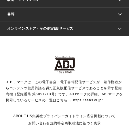
少年マンガ
週刊少年ジャンプ
書籍
ファッション・美容
青年マンガ
ジャンプSQ.
Seventeen
週刊ヤングジャンプ
オンラインストア・その他WEBサービス
文芸・文庫・総合
芸能・情報・スポーツ
少女マンガ
Vジャンプ
non-no Web
ヤングジャンプ定期購読デジタル
すばる
Myojo
オンラインストア
りぼん
学芸・ノンフィクション・新書
最強ジャンプ
女性マンガ
@BAILA
ヤンジャン＋
小説すばる
週プレNEWS
マーガレット
集英社OTOコンテンツ
集英社 学芸編集部
少年ジャンプ＋
その他WEBサービス
クッキー
ライトノベル・ノベライズ
MAQUIA ONLINE
となりのヤングジャンプ
集英社 文芸ステーション
週プレ グラジャパ！
別冊マーガレット
SHUEISHA MANGA-ART HERITAGE
集英社 ビジネス書
ゼブラック
ココハナ
SHUEISHA ADNAVI
SPUR.JP
集英社Webマガジン Cobalt
グランドジャンプ
web 集英社文庫
キッズ
web Sportiva
マンガMee
ジャンプキャラクターズストア
集英社新書
ジャンプルーキー！
月刊オフィスユー
ＡＢＪマークは、この電子書店・電子書籍配信サービスが、著作権者か
EDITOR'S LAB
LEE
集英社オレンジ文庫
ウルトラジャンプ
青春と読書
パラスポ＋！
らコンテンツ使用許諾を得た正規版配信サービスであることを示す登録
集英社みらい文庫
リマコミ＋
HAPPY PLUS STORE
集英社新書プラス
ジャンプTOON
商標（登録番号 第6091713号）です。ABJマークの詳細、ABJマークを
Marisol
シフォン文庫
アジア人物史
S-KIDS.LAND
マンガMeets
掲示しているサービスの一覧はこちら →
https://aebs.or.jp/
shueisha vox
よみタイ
S-MANGA
Web éclat
ダッシュエックス文庫
LEEマルシェ
kotoba
集英社ジャンプリミックス
ABOUT US
集英社プライバシーガイドライン
広告掲載について
T JAPAN:The New York Times Style Magazine
JUMP j BOOKS
お問い合わせ
規約
特定商取引法に基づく表示
SHOP Marisol
e!集英社
集英社コミック文庫
集英社女性誌ポータル