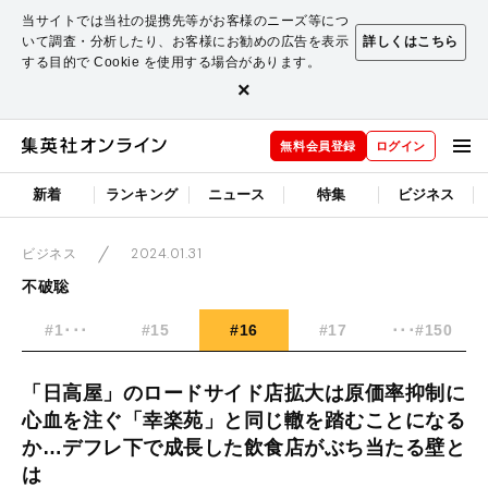
当サイトでは当社の提携先等がお客様のニーズ等につ
いて調査・分析したり、お客様にお勧めの広告を表示
詳しくはこちら
する目的で Cookie を使用する場合があります。
×
無料会員登録
ログイン
新着
ランキング
ニュース
特集
ビジネス
2024.01.31
ビジネス
不破聡
#1･･･
#15
#16
#17
･･･#150
「日高屋」のロードサイド店拡大は原価率抑制に
心血を注ぐ「幸楽苑」と同じ轍を踏むことになる
か…デフレ下で成長した飲食店がぶち当たる壁と
は