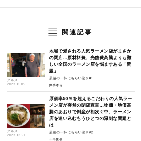
関連記事
地域で愛される人気ラーメン店がまさか
の閉店…原材料費、光熱費高騰よりも難
しい全国のラーメン店を悩ますある「問
題」
最後の一杯にもらい泣き#1
グルメ
2023.11.05
井手隊長
原価率50％を超えるこだわりの人気ラー
メン店が突然の閉店宣言…物価・地価高
騰のあおりで倒産が相次ぐ中、ラーメン
店を追い込むもうひとつの深刻な問題と
は
グルメ
最後の一杯にもらい泣き#2
2023.12.21
井手隊長