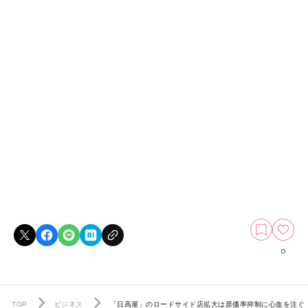
0
TOP
ビジネス
「日高屋」のロードサイド店拡大は原価率抑制に心血を注ぐ