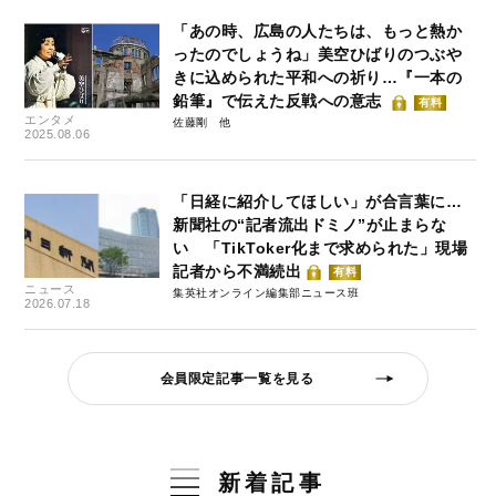
「あの時、広島の人たちは、もっと熱か
ったのでしょうね」美空ひばりのつぶや
きに込められた平和への祈り…『一本の
鉛筆』で伝えた反戦への意志
有料
エンタメ
佐藤剛
2025.08.06
「日経に紹介してほしい」が合言葉に…
新聞社の“記者流出ドミノ”が止まらな
い 「TikToker化まで求められた」現場
記者から不満続出
有料
ニュース
集英社オンライン編集部ニュース班
2026.07.18
会員限定記事一覧を見る
新着記事