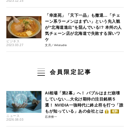
2023.12.15
「幸楽苑」「天下一品」も撤退…「チェ
ーン系ラーメンはまずい」という先入観
が“北海道進出”を阻んでいる!? 本州の人
気チェーン店が北海道で失敗する深いワ
ケ
ビジネス
2023.03.27
文月／A4studio
会員限定記事
AI相場「第2幕」へ！ バブルはまだ崩壊
していない…大化け期待の注目銘柄５
選！ NVIDIA一強時代に終止符を打つ「誰
もが知っている」あの会社とは
有料
ニュース
石井僚一
2026.08.03