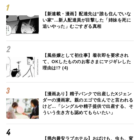
【新連載・漫画】配達先は“誰も住んでいな
い家”…新人配達員が目撃した「姉妹を死に
追いやった」むごすぎる真相
【風俗嬢として初仕事】着衣即を要求され
て、OKしたもののお客さまにマジギレした
理由は!? (4)
【漫画あり】精子バンクで出産したXジェン
ダーの漫画家。親のエゴで生んでと言われる
けど…「シングルや精子提供で出産する、そ
ういう生き方も認めてもらいたい」
【県内最安ラブホテル】おばけも、虫も、変