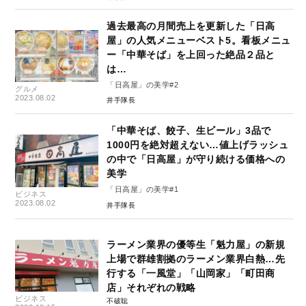
過去最高の月間売上を更新した「日高
屋」の人気メニューベスト5。看板メニュ
ー「中華そば」を上回った絶品２品と
は…
「日高屋」の美学#2
グルメ
2023.08.02
井手隊長
「中華そば、餃子、生ビール」3品で
1000円を絶対超えない…値上げラッシュ
の中で「日高屋」が守り続ける価格への
美学
「日高屋」の美学#1
ビジネス
2023.08.02
井手隊長
ラーメン業界の優等生「魁力屋」の新規
上場で群雄割拠のラーメン業界白熱…先
行する「一風堂」「山岡家」「町田商
店」それぞれの戦略
ビジネス
不破聡