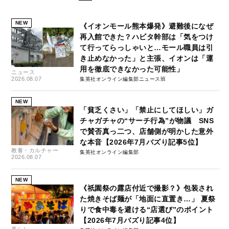
NEW
《イオンモール熊本爆発》避難後になぜ
再入館できた？ハビタ幹部は「気をつけ
て行ってらっしゃいと…モール職員は引
き止めなかった」と主張、イオンは「運
用を徹底できなかった可能性」
ニュース
2026.08.07
集英社オンライン編集部ニュース班
NEW
「貧乏くさい」「禁止にしてほしい」ガ
チャガチャの“サーチ行為”が物議 SNS
で賛否真っ二つ、店舗側が明かした意外
な本音【2026年7月バズり記事5位】
教養・カルチャー
集英社オンライン編集部
2026.08.07
NEW
《祇園祭の露店付近で撮影？》包装され
た焼きそば麺が「地面に直置き…」 夏祭
りで食中毒を避ける“店選び”のポイント
【2026年7月バズり記事4位】
暮らし