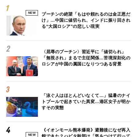
NEW
プーチンの絶望「もはや頼れるのは金正恩だ
け」…中国に値切られ、インドに振り回され
る“大国ロシア”の悲しい現実
〈屈辱のプーチン〉習近平に「値切られ」
「無視され」まるで主従関係…苦境深刻化の
ロシアが中国の属国になりつつある背景
「泳ぐ人はほとんどいなくて…」猛暑のナイ
トプールで起きていた異変…港区女子が明か
すその実態
《イオンモール熊本爆発》避難後になぜ再入
NEW
館できた？ハビタ幹部は「気をつけて行って