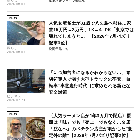
集英社オンライン編集部
2026.08.07
NEW
人気女流雀士が31歳で八丈島へ移住…家
賃15万円→3万円、1K→4LDK「東京では
壊れてしまうと…」【2026年7月バズり
記事3位】
暮らし
松岡千晶
2026.08.07
「いつ加害者になるかわからない…」青
切符導入で増す大型トラックの不安、自
転車“車道走行時代”に求められる新たな
安全対策
ビジネス
2026.07.21
NEW
〈人気ラーメン店が1年3カ月で閉店〉原
因は「味」でも「売上」でもなく…名店
「渡なべ」のベテラン店主が明かした“想
定外の敵”【2026年7月バズり記事2位】