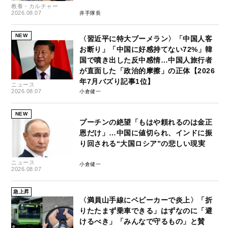
教養・カルチャー
2026.08.07
井手隊長
NEW
〈習近平に特大ブーメラン〉「中国人客
お断り」「中国に好感持てない72%」韓
国で噴き出した反中感情…中国人旅行者
が直面した「政治的摩擦」の正体【2026
年7月バズり記事1位】
ニュース
2026.08.07
小倉健一
NEW
プーチンの絶望「もはや頼れるのは金正
恩だけ」…中国に値切られ、インドに振
り回される“大国ロシア”の悲しい現実
ニュース
小倉健一
2026.08.07
急上昇
〈満員山手線にベビーカーで炎上〉「折
りたたまず乗車できる」はずなのに「避
けるべき」「みんなで守るもの」と賛