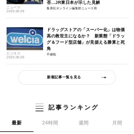
否…JR東日本が示した見解
ニュース
集英社オンライン編集部ニュース班
2026.08.06
ドラッグストアの「スーパー化」は物価
高の救世主になるか？ 新業態「ドラッ
グ＆フード型店舗」が見据える勝算と死
角
ビジネス
不破聡
2026.08.06
新着記事一覧を見る
記事ランキング
最新
24時間
週間
月間