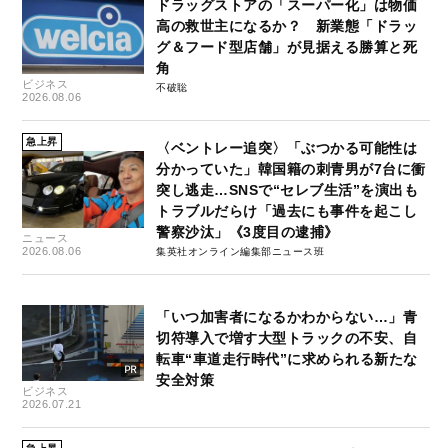
ドラッグストアの「スーパー化」は物価
高の救世主になるか？ 新業態「ドラッ
グ＆フード型店舗」が見据える勝算と死
角
ビジネス
不破聡
2026.08.06
急上昇
〈ベントレー追突〉「ぶつかる可能性は
分かっていた」韓国籍の刺青男が7台に衝
突し逃走…SNSで“セレブ生活”を演出も
トラブルだらけ「過去にも事件を起こし
警察沙汰」《3度目の逮捕》
ニュース
2026.08.06
集英社オンライン編集部ニュース班
「いつ加害者になるかわからない…」青
切符導入で増す大型トラックの不安、自
転車“車道走行時代”に求められる新たな
安全対策
ビジネス
2026.07.21