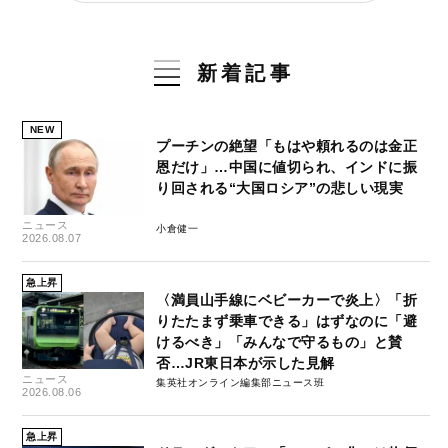
新着記事
NEW
プーチンの絶望「もはや頼れるのは金正
恩だけ」…中国に値切られ、インドに振
り回される“大国ロシア”の悲しい現実
ニュース
小倉健一
2026.08.07
急上昇
〈満員山手線にベビーカーで炎上〉「折
りたたまず乗車できる」はずなのに「避
けるべき」「みんなで守るもの」と賛
否…JR東日本が示した見解
ニュース
集英社オンライン編集部ニュース班
2026.08.06
急上昇