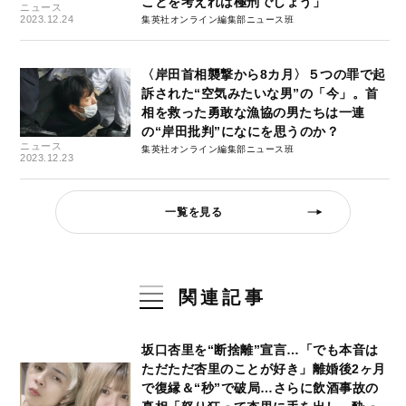
ことを考えれば極刑でしょう」
ニュース
2023.12.24
集英社オンライン編集部ニュース班
〈岸田首相襲撃から8カ月〉５つの罪で起
訴された“空気みたいな男”の「今」。首
相を救った勇敢な漁協の男たちは一連
の“岸田批判”になにを思うのか？
ニュース
集英社オンライン編集部ニュース班
2023.12.23
一覧を見る
関連記事
坂口杏里を“断捨離”宣言…「でも本音は
ただただ杏里のことが好き」離婚後2ヶ月
で復縁＆“秒”で破局…さらに飲酒事故の