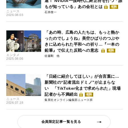
選！ NVIDIA一強時代に終止符を打つ「誰
もが知っている」あの会社とは
有料
ニュース
石井僚一
2026.08.03
「あの時、広島の人たちは、もっと熱か
ったのでしょうね」美空ひばりのつぶや
きに込められた平和への祈り…『一本の
鉛筆』で伝えた反戦への意志
有料
エンタメ
佐藤剛
2025.08.06
「日経に紹介してほしい」が合言葉に…
新聞社の“記者流出ドミノ”が止まらな
い 「TikToker化まで求められた」現場
記者から不満続出
有料
ニュース
集英社オンライン編集部ニュース班
2026.07.18
会員限定記事一覧を見る