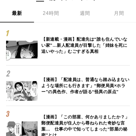
最新
24時間
週間
月間
【新連載・漫画】配達先は“誰も住んでいな
い家”…新人配達員が目撃した「姉妹を死に
追いやった」むごすぎる真相
【漫画】「配達員は、普通なら踏み込まない
ような場所にも行きます」“郵便局員×ホラ
ー”の異色作、作者が語る“怪異の原点”
【漫画】「この部屋、何かありましたか？」
郵便配達員が住人から尋ねられた奇妙な言
葉… 仕事の中で知ってしまった“部屋の秘
密”とは