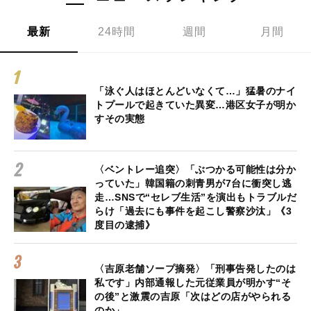
最新
24時間
週間
月間
「泳ぐ人はほとんどいなくて…」猛暑のナイ
トプールで起きていた異変…港区女子が明か
すその実態
〈ベントレー追突〉「ぶつかる可能性は分か
っていた」韓国籍の刺青男が7台に衝突し逃
走…SNSで“セレブ生活”を演出もトラブルだ
らけ「過去にも事件を起こし警察沙汰」《3
度目の逮捕》
〈吉原老舗ソープ摘発〉「刑事告発したのは
私です」内部通報した元従業員が明かす“そ
の後”と激震の吉原「次はどの店がやられる
のか」