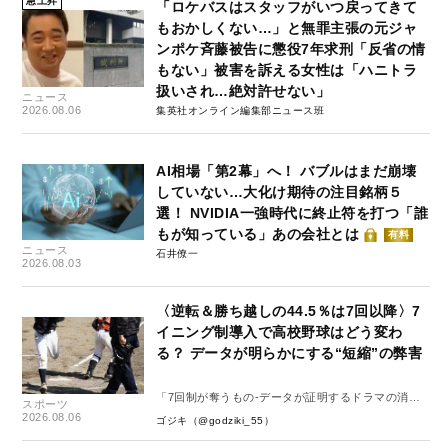
急上昇
「ロケバスはスタッフがいつ戻ってきて
もおかしくない…」と無罪主張の元ジャ
ンポケ斉藤被告に懲役7年求刑「反省の情
もない」被害を訴える女性は「ハニトラ
扱いされ…絶対許せない」
ニュース
2026.08.06
集英社オンライン編集部ニュース班
AI相場「第2幕」へ！ バブルはまだ崩壊
していない…大化け期待の注目銘柄５
選！ NVIDIA一強時代に終止符を打つ「誰
もが知っている」あの会社とは
有料
ニュース
石井僚一
2026.08.03
〈逆転＆勝ち越しの44.5％は7回以降〉7
イニング制導入で高校野球はどう変わ
る？ データが明らかにする“短縮”の弊害
「7回制が奪うもの-データが証明するドラマの消
スポーツ
失-」
2026.08.06
ゴジキ（@godziki_55）