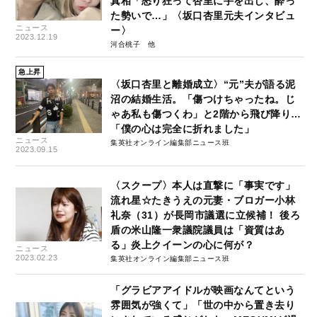
真相「怒り狂って杏里に手を出し、酔っ
た勢いで…」〈坂口杏里元夫インタビュ
ニュース
ー〉
2023.12.19
河合桃子
急上昇
〈坂口杏里と離婚成立〉“元”夫が語る泥
沼の結婚生活。「傷つけちゃったね。じ
ゃあ私も傷つくわ」と2階から飛び降り…
「僕の心は完全に折れました」
ニュース
集英社オンライン編集部ニュース班
2023.09.15
〈スクープ〉本人は直撃に「事実です」
流れ星☆たきうえの元妻・ブロガー小林
礼奈（31）が長岡市議選に立候補！ 後ろ
盾の米山隆一衆議院議員は「資質はあ
る」炎上クイーンの心に何が？
ニュース
2023.02.23
集英社オンライン編集部ニュース班
「グラビアアイドルが映画なんてという
雰囲気が強くて」「世の中から置き去り