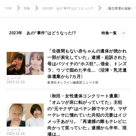
TOP
特集
2023年 あの“事件”はどうなった!?
〈坂口杏里が反諭〉
2023年 あの“事件”はどうなった!?
特集一覧
「生後間もない赤ちゃんの遺体が焼かれ
一部が炭化していた」逮捕・起訴された
母はバツイチの“ホス狂”…借金、トンズ
ラ、ウソで固めた半生…〈沼津・乳児遺
体遺棄から7カ月〉
ニュース
2023.12.29
集英社オンライン編集部ニュース班
〈秋田・女性遺体コンクリート遺棄〉
「オムツが床に転がっていてた」主犯
の“元ヤクザ“はペテン師でヤク中。マザ
ーテレサに憧れていた共犯の元妻はイジ
メっ子あがり。「再逮捕の際もテレビに
向かって笑っていた」逮捕から半年、現
ニュース
2023.12.28
場は…