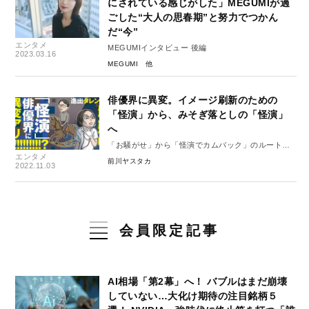
にされている感じがした」MEGUMIが過
ごした“大人の思春期”と努力でつかん
だ“今”
エンタメ
MEGUMIインタビュー 後編
2023.03.16
MEGUMI
俳優界に異変。イメージ刷新のための
「怪演」から、みそぎ落としの「怪演」
へ
「お騒がせ」から「怪演でカムバック」のルートが
エンタメ
定着
前川ヤスタカ
2022.11.03
会員限定記事
AI相場「第2幕」へ！ バブルはまだ崩壊
していない…大化け期待の注目銘柄５