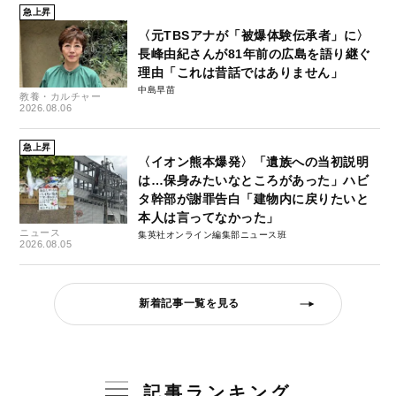
急上昇
〈元TBSアナが「被爆体験伝承者」に〉
長峰由紀さんが81年前の広島を語り継ぐ
理由「これは昔話ではありません」
中島早苗
教養・カルチャー
2026.08.06
急上昇
〈イオン熊本爆発〉「遺族への当初説明
は…保身みたいなところがあった」ハビ
タ幹部が謝罪告白「建物内に戻りたいと
本人は言ってなかった」
ニュース
集英社オンライン編集部ニュース班
2026.08.05
新着記事一覧を見る
記事ランキング