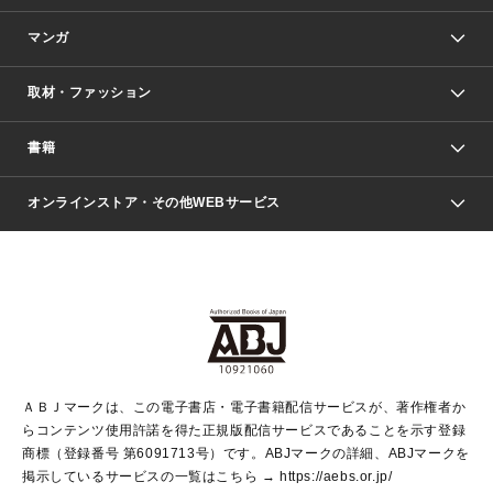
マンガ
取材・ファッション
少年マンガ
週刊少年ジャンプ
書籍
ファッション・美容
青年マンガ
ジャンプSQ.
Seventeen
週刊ヤングジャンプ
オンラインストア・その他WEBサービス
文芸・文庫・総合
芸能・情報・スポーツ
少女マンガ
Vジャンプ
non-no Web
ヤングジャンプ定期購読デジタル
すばる
Myojo
オンラインストア
りぼん
学芸・ノンフィクション・新書
最強ジャンプ
女性マンガ
@BAILA
ヤンジャン＋
小説すばる
週プレNEWS
マーガレット
集英社OTOコンテンツ
集英社 学芸編集部
少年ジャンプ＋
その他WEBサービス
クッキー
ライトノベル・ノベライズ
MAQUIA ONLINE
となりのヤングジャンプ
集英社 文芸ステーション
週プレ グラジャパ！
別冊マーガレット
SHUEISHA MANGA-ART HERITAGE
集英社 ビジネス書
ゼブラック
ココハナ
SHUEISHA ADNAVI
SPUR.JP
集英社Webマガジン Cobalt
グランドジャンプ
web 集英社文庫
キッズ
web Sportiva
マンガMee
ジャンプキャラクターズストア
集英社新書
ジャンプルーキー！
月刊オフィスユー
ＡＢＪマークは、この電子書店・電子書籍配信サービスが、著作権者か
EDITOR'S LAB
LEE
集英社オレンジ文庫
ウルトラジャンプ
青春と読書
パラスポ＋！
らコンテンツ使用許諾を得た正規版配信サービスであることを示す登録
集英社みらい文庫
リマコミ＋
HAPPY PLUS STORE
集英社新書プラス
ジャンプTOON
商標（登録番号 第6091713号）です。ABJマークの詳細、ABJマークを
Marisol
シフォン文庫
アジア人物史
S-KIDS.LAND
マンガMeets
掲示しているサービスの一覧はこちら →
https://aebs.or.jp/
shueisha vox
よみタイ
S-MANGA