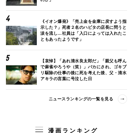
《イオン爆発》「売上金を金庫に戻すよう指
示した？」死者２名のハビタの店長に問うと
涙を流し…社員は「入口によっては入れたこ
ともあったようです」
【哀悼】「あれ清水良太郎だ」「親父も呼ん
で麻雀やろうや（笑）」バカにされ、ゴキブ
リ駆除の仕事の後に死を考えた後、父・清水
アキラの言葉に号泣した日
ニュースランキングの一覧を見る
漫画ランキング