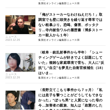
集英社オンライン編集部ニュース班
「俺がストーカーなわけねえだろ！」取
調室でも壁に頭突きを繰り返す尋常では
ない粗暴ぶり。恐喝、傷害、ボッタク
リ…寺内被告ワルの履歴書〈博多ストー
カー殺人から１年〉
ニュース
2023.12.26
集英社オンライン編集部ニュース班
〈岐阜・銃乱射事件から半年〉「シュー
ティングゲームが好きでよく話題にして
いた」複雑な家庭環境で育ち、大人に“反
抗”し“自立”を夢見た自衛官候補生（18）
はいま…
ニュース
2023.12.26
集英社オンライン編集部ニュース班
〈長野立てこもり事件から７ヶ月〉「私
には息子を撃つことがどうしてもできな
かった」“ぼっち男”と人質になった母の
今…加害者の親族、知人は「政憲のした