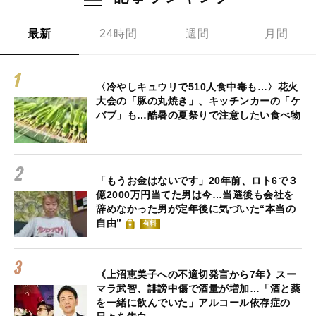
最新
24時間
週間
月間
〈冷やしキュウリで510人食中毒も…〉花火
大会の「豚の丸焼き」、キッチンカーの「ケ
バブ」も…酷暑の夏祭りで注意したい食べ物
「もうお金はないです」20年前、ロト6で３
億2000万円当てた男は今…当選後も会社を
辞めなかった男が定年後に気づいた“本当の
自由”
有料
《上沼恵美子への不適切発言から7年》スー
マラ武智、誹謗中傷で酒量が増加…「酒と薬
を一緒に飲んでいた」アルコール依存症の