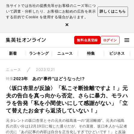
当サイトでは当社の提携先等がお客様のニーズ等につ
いて調査・分析したり、お客様にお勧めの広告を表示
詳しくはこちら
する目的で Cookie を使用する場合があります。
×
無料会員登録
ログイン
新着
ランキング
ニュース
特集
ビジネス
2023.12.21
ニュース
2023年 あの“事件”はどうなった!?
特集
〈坂口杏里が反諭〉「私こそ断捨離ですよ！」元
夫の告白を真っ向から否定、さらに暴力、モラハ
ラを告発「私を小間使いにして感謝がない」「立
て替えたお金すら返済していない！」
元タレントの坂口杏里とその元夫の福島進一の“泥沼離婚”。元夫の福島
氏の言い分は12月19日に報じた通りだが、その直後、坂口本人から記者
の元に「あの記事の内容は自分を正当化しすぎでひどいです！」と反論