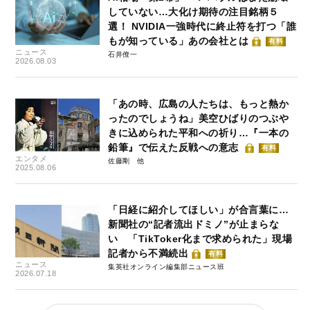
していない…大化け期待の注目銘柄５
選！ NVIDIA一強時代に終止符を打つ「誰
もが知っている」あの会社とは
有料
ニュース
石井僚一
2026.08.03
「あの時、広島の人たちは、もっと熱か
ったのでしょうね」美空ひばりのつぶや
きに込められた平和への祈り…『一本の
鉛筆』で伝えた反戦への意志
有料
エンタメ
佐藤剛
2025.08.06
「日経に紹介してほしい」が合言葉に…
新聞社の“記者流出ドミノ”が止まらな
い 「TikToker化まで求められた」現場
記者から不満続出
有料
ニュース
集英社オンライン編集部ニュース班
2026.07.18