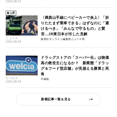
2026.08.07
急上昇
〈満員山手線にベビーカーで炎上〉「折
りたたまず乗車できる」はずなのに「避
けるべき」「みんなで守るもの」と賛
否…JR東日本が示した見解
ニュース
集英社オンライン編集部ニュース班
2026.08.06
ドラッグストアの「スーパー化」は物価
高の救世主になるか？ 新業態「ドラッ
グ＆フード型店舗」が見据える勝算と死
角
ビジネス
不破聡
2026.08.06
新着記事一覧を見る