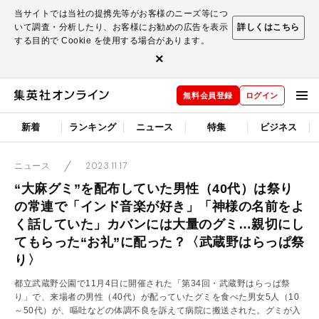
当サイトでは当社の提携先等がお客様のニーズ等につ
いて調査・分析したり、お客様にお勧めの広告を表示
詳しくはこちら
する目的で Cookie を使用する場合があります。
×
無料会員登録
ログイン
新着
ランキング
ニュース
特集
ビジネス
2023.11.17
ニュース
“大麻グミ”を配布していた男性（40代）は祭り
の常連で「インド音楽が好き」「神様の名前をよ
く話していた」カバンには大量のグミ…親切にし
てもらった“お礼”に配った？〈武蔵野はらっぱ祭
り〉
都立武蔵野公園で11月4日に開催された「第34回・武蔵野はらっぱ祭
り」で、来場者の男性（40代）が配っていたグミを食べた男女5人（10
～50代）が、嘔吐などの体調不良を訴えて病院に搬送された。グミが入