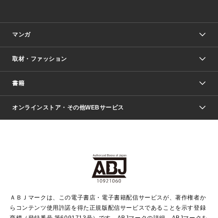
マンガ
取材・ファッション
少年マンガ
週刊少年ジャンプ
書籍
ファッション・美容
青年マンガ
ジャンプSQ.
Seventeen
週刊ヤングジャンプ
オンラインストア・その他WEBサービス
文芸・文庫・総合
芸能・情報・スポーツ
少女マンガ
Vジャンプ
non-no Web
ヤングジャンプ定期購読デジタル
すばる
Myojo
オンラインストア
りぼん
学芸・ノンフィクション・新書
最強ジャンプ
女性マンガ
@BAILA
ヤンジャン＋
小説すばる
週プレNEWS
マーガレット
集英社OTOコンテンツ
集英社 学芸編集部
少年ジャンプ＋
その他WEBサービス
クッキー
ライトノベル・ノベライズ
MAQUIA ONLINE
となりのヤングジャンプ
集英社 文芸ステーション
週プレ グラジャパ！
別冊マーガレット
SHUEISHA MANGA-ART HERITAGE
集英社 ビジネス書
ゼブラック
ココハナ
SHUEISHA ADNAVI
SPUR.JP
集英社Webマガジン Cobalt
グランドジャンプ
web 集英社文庫
キッズ
web Sportiva
マンガMee
ジャンプキャラクターズストア
集英社新書
ジャンプルーキー！
月刊オフィスユー
ＡＢＪマークは、この電子書店・電子書籍配信サービスが、著作権者か
EDITOR'S LAB
LEE
集英社オレンジ文庫
ウルトラジャンプ
青春と読書
パラスポ＋！
らコンテンツ使用許諾を得た正規版配信サービスであることを示す登録
集英社みらい文庫
リマコミ＋
HAPPY PLUS STORE
集英社新書プラス
ジャンプTOON