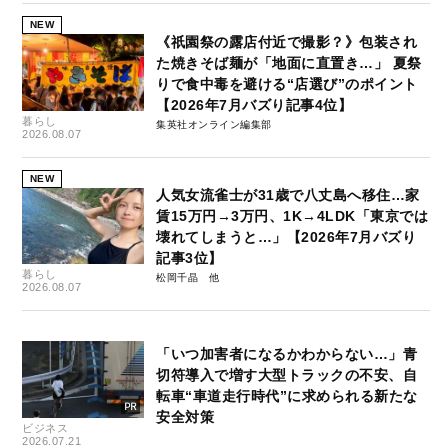
NEW
《祇園祭の露店付近で撮影？》包装され
た焼きそば麺が「地面に直置き…」 夏祭
りで食中毒を避ける“店選び”のポイント
【2026年7月バズり記事4位】
暮らし
集英社オンライン編集部
2026.08.07
NEW
人気女流雀士が31歳で八丈島へ移住…家
賃15万円→3万円、1K→4LDK「東京では
壊れてしまうと…」【2026年7月バズり
記事3位】
暮らし
松岡千晶
2026.08.07
「いつ加害者になるかわからない…」青
切符導入で増す大型トラックの不安、自
転車“車道走行時代”に求められる新たな
安全対策
ビジネス
2026.07.21