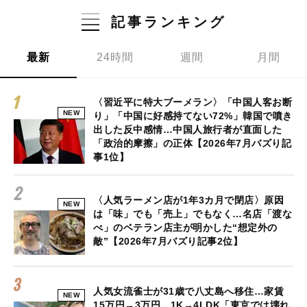
記事ランキング
最新
24時間
週間
月間
〈習近平に特大ブーメラン〉「中国人客お断
NEW
り」「中国に好感持てない72%」韓国で噴き
出した反中感情…中国人旅行者が直面した
「政治的摩擦」の正体【2026年7月バズり記
事1位】
〈人気ラーメン店が1年3カ月で閉店〉原因
NEW
は「味」でも「売上」でもなく…名店「渡な
べ」のベテラン店主が明かした“想定外の
敵”【2026年7月バズり記事2位】
人気女流雀士が31歳で八丈島へ移住…家賃
NEW
15万円→3万円、1K→4LDK「東京では壊れ