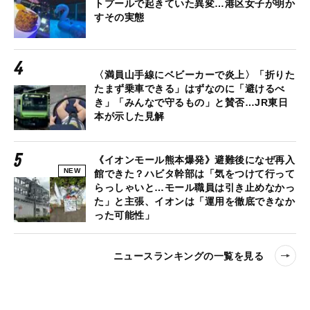
トプールで起きていた異変…港区女子が明か
すその実態
〈満員山手線にベビーカーで炎上〉「折りた
たまず乗車できる」はずなのに「避けるべ
き」「みんなで守るもの」と賛否…JR東日
本が示した見解
《イオンモール熊本爆発》避難後になぜ再入
NEW
館できた？ハビタ幹部は「気をつけて行って
らっしゃいと…モール職員は引き止めなかっ
た」と主張、イオンは「運用を徹底できなか
った可能性」
ニュースランキングの一覧を見る