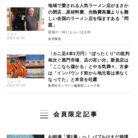
地域で愛される人気ラーメン店がまさか
の閉店…原材料費、光熱費高騰よりも難
しい全国のラーメン店を悩ますある「問
題」
最後の一杯にもらい泣き#1
グルメ
2023.11.05
井手隊長
〈カニ足4本3万円〉“ぼったくり”の批判
相次ぐ黒門市場、店の言い分。新規店は
「ここなら儲かる」とやる気満々、古参
は「インバウンド前から地元客は来なく
なってた」と本音を吐露
ニュース
2023.07.09
集英社オンライン編集部ニュース班
会員限定記事
AI相場「第2幕」へ！ バブルはまだ崩壊