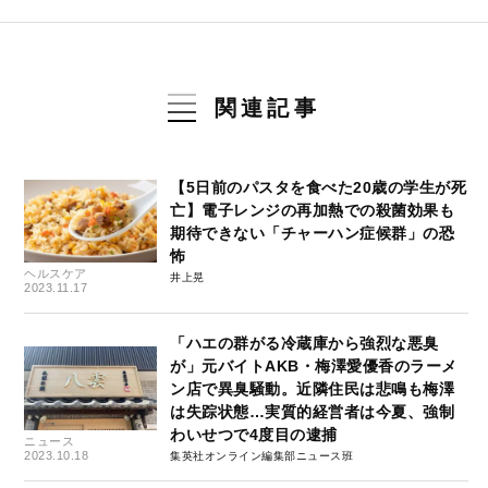
関連記事
【5日前のパスタを食べた20歳の学生が死
亡】電子レンジの再加熱での殺菌効果も
期待できない「チャーハン症候群」の恐
怖
ヘルスケア
井上晃
2023.11.17
「ハエの群がる冷蔵庫から強烈な悪臭
が」元バイトAKB・梅澤愛優香のラーメ
ン店で異臭騒動。近隣住民は悲鳴も梅澤
は失踪状態…実質的経営者は今夏、強制
わいせつで4度目の逮捕
ニュース
2023.10.18
集英社オンライン編集部ニュース班