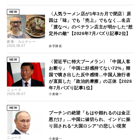
NEW
〈人気ラーメン店が1年3カ月で閉店〉原
因は「味」でも「売上」でもなく…名店
「渡なべ」のベテラン店主が明かした“想
定外の敵”【2026年7月バズり記事2位】
教養・カルチャー
2026.08.07
井手隊長
NEW
〈習近平に特大ブーメラン〉「中国人客
お断り」「中国に好感持てない72%」韓
国で噴き出した反中感情…中国人旅行者
が直面した「政治的摩擦」の正体【2026
年7月バズり記事1位】
ニュース
2026.08.07
小倉健一
NEW
プーチンの絶望「もはや頼れるのは金正
恩だけ」…中国に値切られ、インドに振
り回される“大国ロシア”の悲しい現実
ニュース
小倉健一