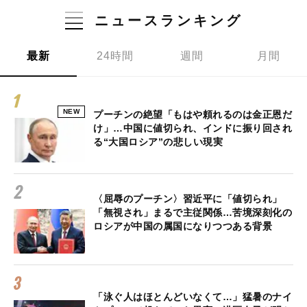
ニュースランキング
最新
24時間
週間
月間
NEW
プーチンの絶望「もはや頼れるのは金正恩だ
け」…中国に値切られ、インドに振り回され
る“大国ロシア”の悲しい現実
〈屈辱のプーチン〉習近平に「値切られ」
「無視され」まるで主従関係…苦境深刻化の
ロシアが中国の属国になりつつある背景
「泳ぐ人はほとんどいなくて…」猛暑のナイ