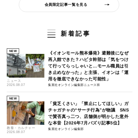
会員限定記事一覧を見る
新着記事
NEW
《イオンモール熊本爆発》避難後になぜ
再入館できた？ハビタ幹部は「気をつけ
て行ってらっしゃいと…モール職員は引
き止めなかった」と主張、イオンは「運
用を徹底できなかった可能性」
ニュース
2026.08.07
集英社オンライン編集部ニュース班
NEW
「貧乏くさい」「禁止にしてほしい」ガ
チャガチャの“サーチ行為”が物議 SNS
で賛否真っ二つ、店舗側が明かした意外
な本音【2026年7月バズり記事5位】
教養・カルチャー
集英社オンライン編集部
2026.08.07