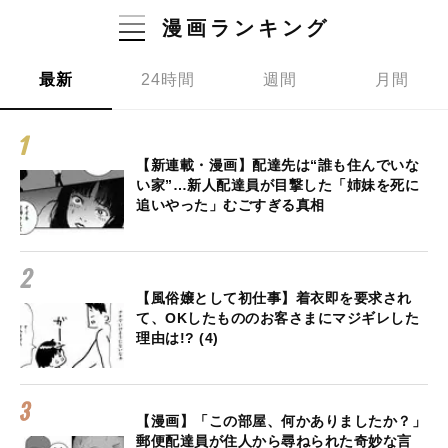
漫画ランキング
最新
24時間
週間
月間
【新連載・漫画】配達先は“誰も住んでいな
い家”…新人配達員が目撃した「姉妹を死に
追いやった」むごすぎる真相
【風俗嬢として初仕事】着衣即を要求され
て、OKしたもののお客さまにマジギレした
理由は!? (4)
【漫画】「この部屋、何かありましたか？」
郵便配達員が住人から尋ねられた奇妙な言