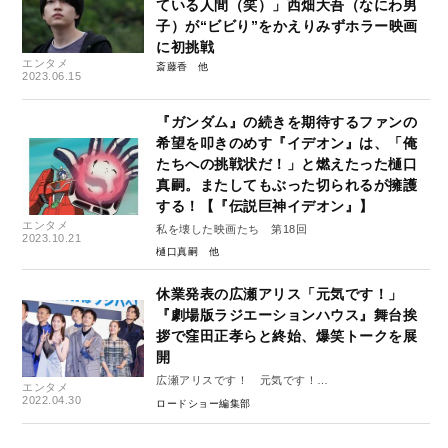
ている人間（笑）」西畑大吾（なにわ男
子）が“ビビり”をかえりみずホラー映画
に初挑戦
エンタメ
斎藤香
2023.06.15
『ガンダム』の続きを期待するファンの
希望を叩きのめす『イデオン』は、「俺
たちへの挑戦状だ！」と燃えたった樋口
真嗣。またしてもぶった切られるが擁護
する！【『伝説巨神イデオン』】
エンタメ
私を壊した映画たち 第18回
2023.10.21
樋口真嗣
休業発表の広瀬アリス「元気です！」
『劇場版ラジエーションハウス』舞台挨
拶で窪田正孝らと終始、爆笑トークを展
開
広瀬アリスです！ 元気です！
エンタメ
2022.04.30
ロードショー編集部