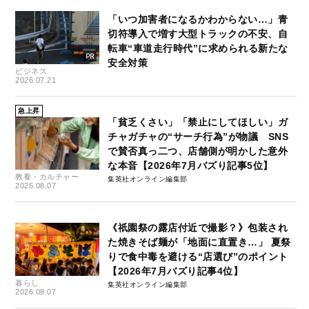
「いつ加害者になるかわからない…」青
切符導入で増す大型トラックの不安、自
転車“車道走行時代”に求められる新たな
安全対策
ビジネス
2026.07.21
急上昇
「貧乏くさい」「禁止にしてほしい」ガ
チャガチャの“サーチ行為”が物議 SNS
で賛否真っ二つ、店舗側が明かした意外
な本音【2026年7月バズり記事5位】
教養・カルチャー
集英社オンライン編集部
2026.08.07
《祇園祭の露店付近で撮影？》包装され
た焼きそば麺が「地面に直置き…」 夏祭
りで食中毒を避ける“店選び”のポイント
【2026年7月バズり記事4位】
暮らし
集英社オンライン編集部
2026.08.07