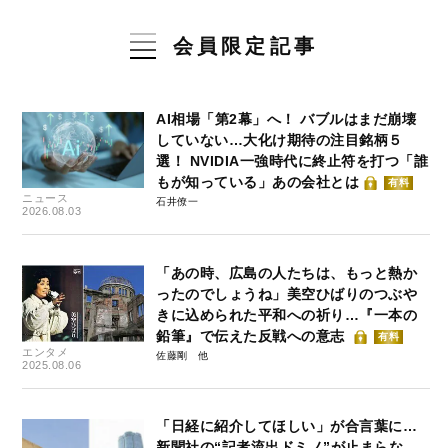
会員限定記事
AI相場「第2幕」へ！ バブルはまだ崩壊
していない…大化け期待の注目銘柄５
選！ NVIDIA一強時代に終止符を打つ「誰
もが知っている」あの会社とは
有料
ニュース
石井僚一
2026.08.03
「あの時、広島の人たちは、もっと熱か
ったのでしょうね」美空ひばりのつぶや
きに込められた平和への祈り…『一本の
鉛筆』で伝えた反戦への意志
有料
エンタメ
佐藤剛
2025.08.06
「日経に紹介してほしい」が合言葉に…
新聞社の“記者流出ドミノ”が止まらな