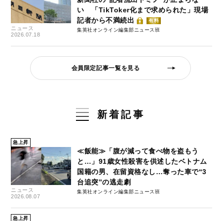
い 「TikToker化まで求められた」現場
記者から不満続出
有料
ニュース
集英社オンライン編集部ニュース班
2026.07.18
会員限定記事一覧を見る
新着記事
急上昇
≪飯能≫「腹が減って食べ物を盗もう
と…」91歳女性殺害を供述したベトナム
国籍の男、在留資格なし…奪った車で“3
台追突”の逃走劇
ニュース
集英社オンライン編集部ニュース班
2026.08.07
急上昇