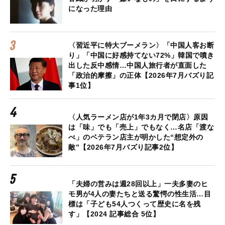
になった理由
〈習近平に特大ブーメラン〉「中国人客お断
り」「中国に好感持てない72%」韓国で噴き
出した反中感情…中国人旅行者が直面した
「政治的摩擦」の正体【2026年7月バズり記
事1位】
〈人気ラーメン店が1年3カ月で閉店〉原因
は「味」でも「売上」でもなく…名店「渡な
べ」のベテラン店主が明かした“想定外の
敵”【2026年7月バズり記事2位】
「夫婦の営みは週28回以上」一夫多妻のヒ
モ男が4人の妻たちと送る驚愕の性生活…目
標は「子ども54人つくって歴史に名を残
す」【2024 記事総合 5位】