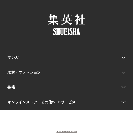
マンガ
取材・ファッション
少年マンガ
週刊少年ジャンプ
書籍
ファッション・美容
青年マンガ
ジャンプSQ.
Seventeen
週刊ヤングジャンプ
オンラインストア・その他WEBサービス
文芸・文庫・総合
芸能・情報・スポーツ
少女マンガ
Vジャンプ
non-no Web
ヤングジャンプ定期購読デジタル
すばる
Myojo
オンラインストア
りぼん
学芸・ノンフィクション・新書
最強ジャンプ
女性マンガ
@BAILA
ヤンジャン＋
小説すばる
週プレNEWS
マーガレット
集英社OTOコンテンツ
集英社 学芸編集部
少年ジャンプ＋