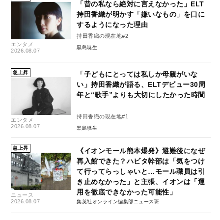
「昔の私なら絶対に言えなかった」ELT
持田香織が明かす「嫌いなもの」を口に
するようになった理由
持田香織の現在地#2
エンタメ
黒島暁生
2026.08.07
急上昇
「子どもにとっては私しか母親がいな
い」持田香織が語る、ELTデビュー30周
年と“歌手”よりも大切にしたかった時間
持田香織の現在地#1
エンタメ
2026.08.07
黒島暁生
急上昇
《イオンモール熊本爆発》避難後になぜ
再入館できた？ハビタ幹部は「気をつけ
て行ってらっしゃいと…モール職員は引
き止めなかった」と主張、イオンは「運
用を徹底できなかった可能性」
ニュース
2026.08.07
集英社オンライン編集部ニュース班