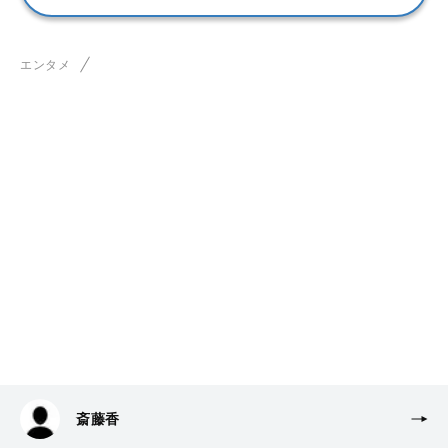
エンタメ
斎藤香