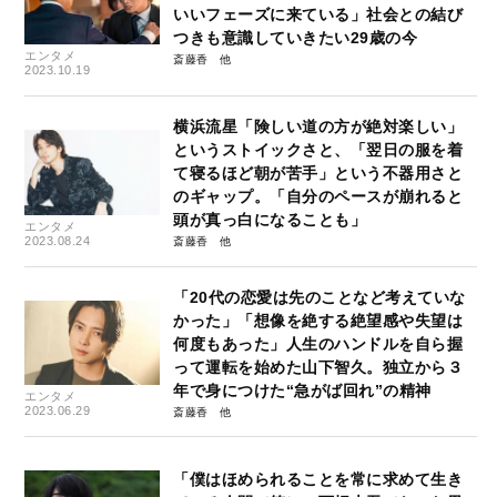
いいフェーズに来ている」社会との結び
つきも意識していきたい29歳の今
エンタメ
斎藤香
2023.10.19
横浜流星「険しい道の方が絶対楽しい」
というストイックさと、「翌日の服を着
て寝るほど朝が苦手」という不器用さと
のギャップ。「自分のペースが崩れると
頭が真っ白になることも」
エンタメ
2023.08.24
斎藤香
「20代の恋愛は先のことなど考えていな
かった」「想像を絶する絶望感や失望は
何度もあった」人生のハンドルを自ら握
って運転を始めた山下智久。独立から３
年で身につけた“急がば回れ”の精神
エンタメ
2023.06.29
斎藤香
「僕はほめられることを常に求めて生き