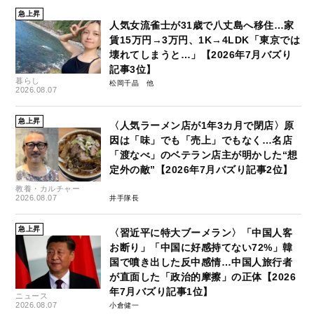
急上昇
人気女流雀士が31歳で八丈島へ移住…家
賃15万円→3万円、1K→4LDK「東京では
壊れてしまうと…」【2026年7月バズり
記事3位】
暮らし
松岡千晶
2026.08.07
急上昇
〈人気ラーメン店が1年3カ月で閉店〉原
因は「味」でも「売上」でもなく…名店
「渡なべ」のベテラン店主が明かした“想
定外の敵”【2026年7月バズり記事2位】
教養・カルチャー
2026.08.07
井手隊長
急上昇
〈習近平に特大ブーメラン〉「中国人客
お断り」「中国に好感持てない72%」韓
国で噴き出した反中感情…中国人旅行者
が直面した「政治的摩擦」の正体【2026
年7月バズり記事1位】
ニュース
2026.08.07
小倉健一