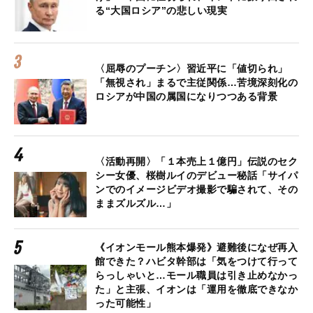
る“大国ロシア”の悲しい現実
〈屈辱のプーチン〉習近平に「値切られ」
「無視され」まるで主従関係…苦境深刻化の
ロシアが中国の属国になりつつある背景
〈活動再開〉「１本売上１億円」伝説のセク
シー女優、桜樹ルイのデビュー秘話「サイパ
ンでのイメージビデオ撮影で騙されて、その
ままズルズル…」
《イオンモール熊本爆発》避難後になぜ再入
館できた？ハビタ幹部は「気をつけて行って
らっしゃいと…モール職員は引き止めなかっ
た」と主張、イオンは「運用を徹底できなか
った可能性」