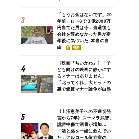
「もうお金はないです」20
年前、ロト6で３億2000万
円当てた男は今…当選後も
会社を辞めなかった男が定
年後に気づいた“本当の自
由”
有料
〈映画『ちいかわ』〉「子
ども向けの映画に静かにす
るマナーはありません」
「叱ってくれ」大ヒットの
裏で鑑賞マナー論争が白熱
《上沼恵美子への不適切発
言から7年》スーマラ武智、
誹謗中傷で酒量が増加…
「酒と薬を一緒に飲んでい
た」アルコール依存症の