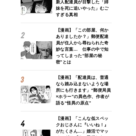
新人配達員が目撃した「姉
妹を死に追いやった」むご
すぎる真相
【漫画】「この部屋、何か
ありましたか？」郵便配達
員が住人から尋ねられた奇
妙な言葉… 仕事の中で知
ってしまった“部屋の秘
密”とは
【漫画】「配達員は、普通
なら踏み込まないような場
所にも行きます」“郵便局員
×ホラー”の異色作、作者が
語る“怪異の原点”
【漫画】「こんな低スペッ
クおじさんに『いいね！』
がたくさん…」婚活でマッ