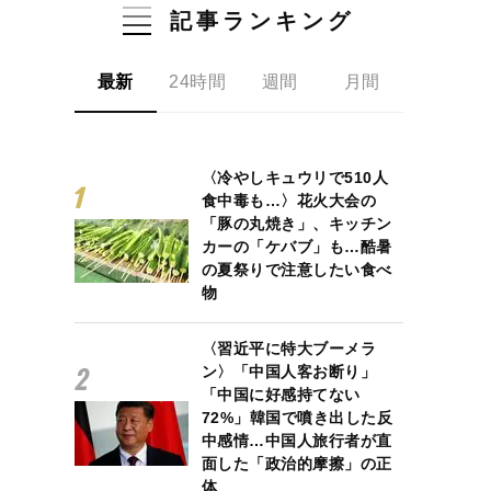
記事ランキング
最新
24時間
週間
月間
〈冷やしキュウリで510人
食中毒も…〉花火大会の
「豚の丸焼き」、キッチン
カーの「ケバブ」も…酷暑
の夏祭りで注意したい食べ
物
〈習近平に特大ブーメラ
ン〉「中国人客お断り」
「中国に好感持てない
72%」韓国で噴き出した反
中感情…中国人旅行者が直
面した「政治的摩擦」の正
体