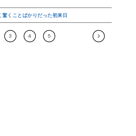
く驚くことばかりだった初来日
3
4
5