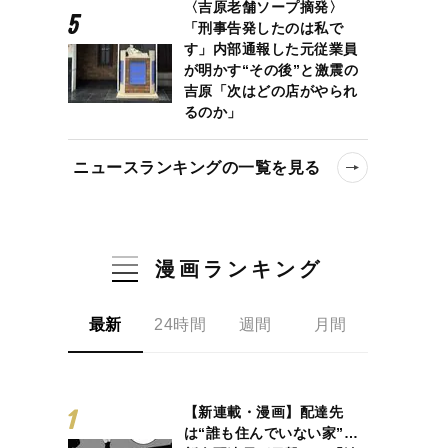
〈吉原老舗ソープ摘発〉
「刑事告発したのは私で
す」内部通報した元従業員
が明かす“その後”と激震の
吉原「次はどの店がやられ
るのか」
ニュースランキングの一覧を見る
漫画ランキング
最新
24時間
週間
月間
【新連載・漫画】配達先
は“誰も住んでいない家”…