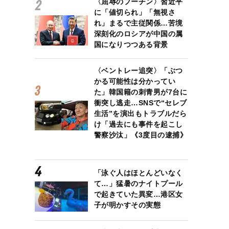
〈屈辱のプーチン〉習近平
に「値切られ」「無視さ
れ」まるで主従関係…苦境
深刻化のロシアが中国の属
国になりつつある背景
〈ベントレー追突〉「ぶつ
かる可能性は分かってい
た」韓国籍の刺青男が7台に
衝突し逃走…SNSで“セレブ
生活”を演出もトラブルだら
け「過去にも事件を起こし
警察沙汰」《3度目の逮捕》
「泳ぐ人はほとんどいなく
て…」猛暑のナイトプール
で起きていた異変…港区女
子が明かすその実態