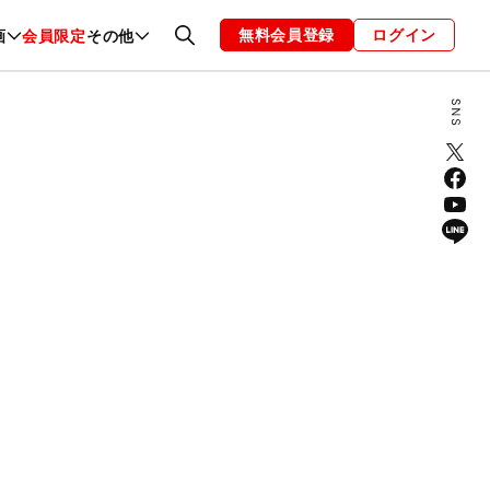
無料会員登録
ログイン
画
会員限定
その他
ファッション
恋愛・結婚
編集部
お知らせ