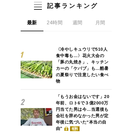
記事ランキング
最新
24時間
週間
月間
〈冷やしキュウリで510人
食中毒も…〉花火大会の
「豚の丸焼き」、キッチン
カーの「ケバブ」も…酷暑
の夏祭りで注意したい食べ
物
「もうお金はないです」20
年前、ロト6で３億2000万
円当てた男は今…当選後も
会社を辞めなかった男が定
年後に気づいた“本当の自
由”
有料