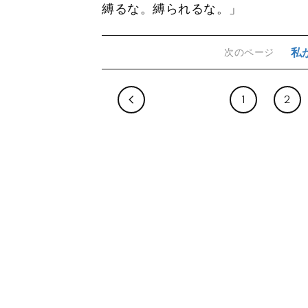
縛るな。縛られるな。」
私
次のページ
1
2