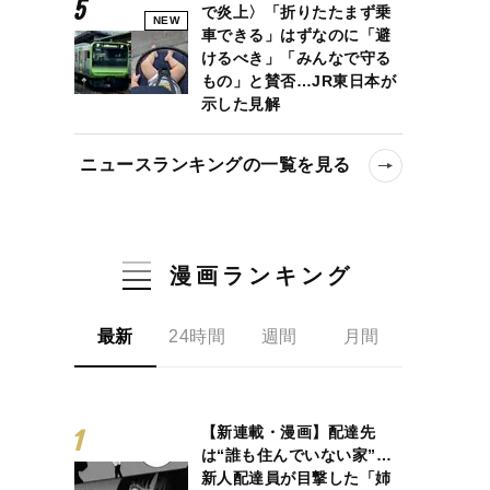
で炎上〉「折りたたまず乗
NEW
車できる」はずなのに「避
けるべき」「みんなで守る
もの」と賛否…JR東日本が
示した見解
ニュースランキングの一覧を見る
漫画ランキング
最新
24時間
週間
月間
【新連載・漫画】配達先
は“誰も住んでいない家”…
新人配達員が目撃した「姉