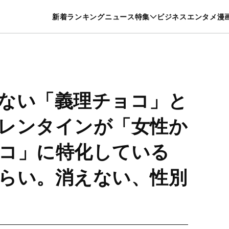
特集一覧を見る
漫画一覧を見る
新着
ランキング
ニュース
特集
ビジネス
エンタメ
漫
養・カルチャー
暮らし
スポーツ
ヘルスケア
美容
グルメ
ない「義理チョコ」と
レンタインが「女性か
コ」に特化している
らい。消えない、性別