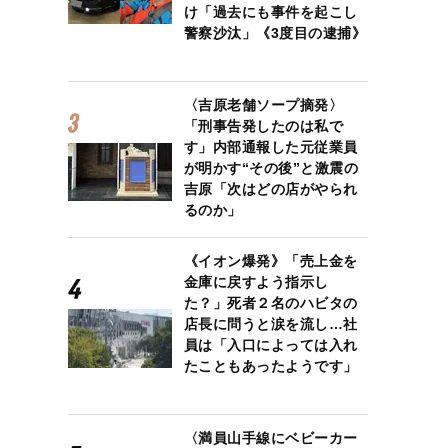
け「過去にも事件を起こし
警察沙汰」《3度目の逮捕》
〈吉原老舗ソープ摘発〉
「刑事告発したのは私で
す」内部通報した元従業員
が明かす“その後”と激震の
吉原「次はどの店がやられ
るのか」
《イオン爆発》「売上金を
金庫に戻すよう指示し
た？」死者２名のハビタの
店長に問うと涙を流し…社
員は「入口によっては入れ
たこともあったようです」
〈満員山手線にベビーカー