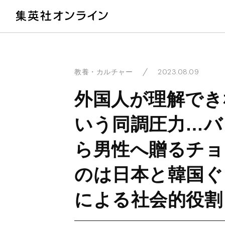
教
2023.08.09
教養・カルチャー
外国人が理解でき
いう同調圧力…バ
ら男性へ贈るチョ
のは日本と韓国ぐ
による社会的役割