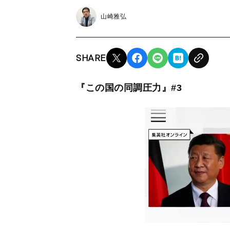
山崎雅弘
SHARE
『この国の同調圧力』#3