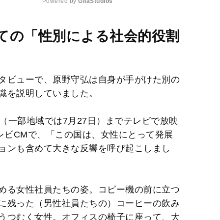
Powered by 
GliaStudios
M
ての「性別による社会的役割
u
t
e
タビューで、原野守弘は自身が手がけた別の
識を説明していました。
3日（一部地域では7月27日）までテレビで放映
レビCMで、「この国は、女性にとって発展
ョンも含めて大きな反響を呼び起こしまし
める女性社員たちの姿。コピー機の前に立つ
に残った（男性社員たちの）コーヒーの飲み
うつむく女性。オフィスの椅子に座って、大