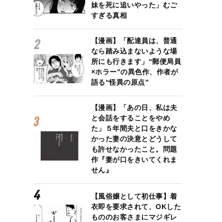
妹を死に追いやった」むご
すぎる真相
【漫画】「配達員は、普通
なら踏み込まないような場
所にも行きます」“郵便局員
×ホラー”の異色作、作者が
語る“怪異の原点”
【漫画】「あの日、私は夫
と会話をすることをやめ
た」５年間夫と口をきかな
かった妻の決意とどうして
も許せなかったこと。問題
作『妻が口をきいてくれま
せん』
【風俗嬢として初仕事】着
衣即を要求されて、OKした
もののお客さまにマジギレ