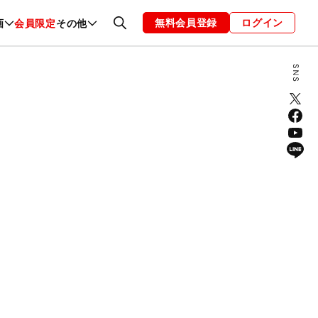
無料会員登録
ログイン
画
会員限定
その他
ファッション
恋愛・結婚
編集部
お知らせ