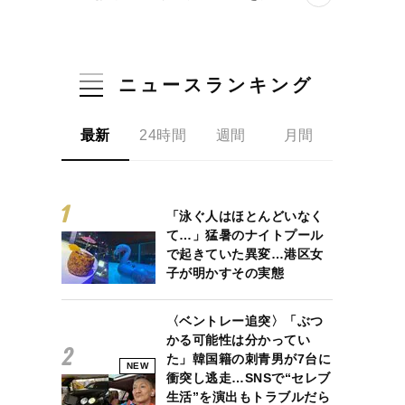
ニュースランキング
最新
24時間
週間
月間
「泳ぐ人はほとんどいなく
て…」猛暑のナイトプール
で起きていた異変…港区女
子が明かすその実態
〈ベントレー追突〉「ぶつ
かる可能性は分かってい
た」韓国籍の刺青男が7台に
NEW
衝突し逃走…SNSで“セレブ
生活”を演出もトラブルだら