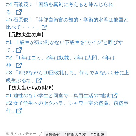
#4 石破茂：「国防を真剣に考えると疎んじられ
る」
#5 石原俊：「幹部自衛官の知的・学術的水準は他国と
比べて・・・」
【元防大生の声】
#1 上級生が気の利かない下級生を“ガイジ”と呼びす
て…
#2 「1年はゴミ、2年は奴隷、3年は人間、4年は
神」
#3 「叫びながら10回敬礼しろ。何もできないくせに上
級生ぶるな」
【防大生たちの叫び】
#1 適性のない学生と同室で…集団生活の“地獄”
#2 女子学生へのセクハラ、シャワー室の盗撮、窃盗事
件…
教養・カルチャー
#防衛省
#防衛大学校
#自衛隊