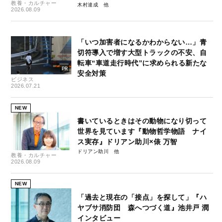
教養・カルチャー
木村達成
2026.08.09
「いつ加害者になるかわからない…」青
切符導入で増す大型トラックの不安、自
転車“車道走行時代”に求められる新たな
安全対策
ビジネス
2026.07.21
NEW
書いているときはその動物になり切って
世界を見ています『動物哲学物語 ナイ
ス実存』ドリアン助川×俵 万智
ドリアン助川
教養・カルチャー
2026.08.09
NEW
「過去と現在の「接点」を探して」『ハ
ヤブサ消防団 森へつづく道』池井戸 潤
インタビュー