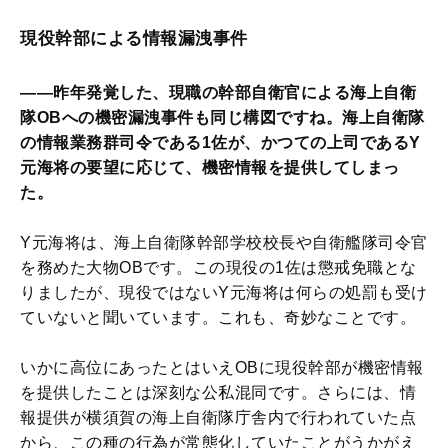
現役幹部による情報漏洩事件
――昨年発覚した、現職の幹部自衛官による海上自衛
隊OBへの機密漏洩事件も同じ構図ですね。海上自衛隊
の情報業務群司令である1佐が、かつての上司であるY
元海将の要望に応じて、機密情報を提供してしまっ
た。
Y元海将は、海上自衛隊幹部学校校長や自衛艦隊司令官
を務めた大物OBです。この現役の1佐は懲戒免職とな
りましたが、現役ではないY元海将は何らの処罰も受け
ていないと聞いています。これも、奇妙なことです。
いかに高位にあったとはいえOBに現役幹部が機密情報
を提供したことは深刻な公私混同です。さらには、情
報提供が横須賀の海上自衛隊庁舎内で行われていた点
から、この種の行為が常態化していたことがうかがえ