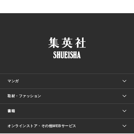
マンガ
取材・ファッション
少年マンガ
週刊少年ジャンプ
書籍
ファッション・美容
青年マンガ
ジャンプSQ.
Seventeen
週刊ヤングジャンプ
オンラインストア・その他WEBサービス
文芸・文庫・総合
芸能・情報・スポーツ
少女マンガ
Vジャンプ