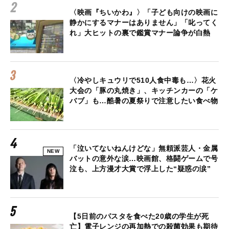
〈映画『ちいかわ』〉「子ども向けの映画に
静かにするマナーはありません」「叱ってく
れ」大ヒットの裏で鑑賞マナー論争が白熱
〈冷やしキュウリで510人食中毒も…〉花火
大会の「豚の丸焼き」、キッチンカーの「ケ
バブ」も…酷暑の夏祭りで注意したい食べ物
「泣いてないねんけどな」無頼派芸人・金属
NEW
バットの意外な涙…映画館、格闘ゲームで号
泣も、上方漫才大賞で浮上した“疑惑の涙”
【5日前のパスタを食べた20歳の学生が死
亡】電子レンジの再加熱での殺菌効果も期待