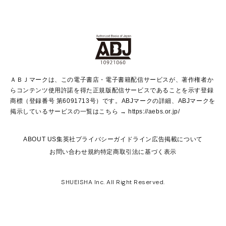
non-no Web
ヤングジャンプ定期購読デジタル
すばる
Myojo
オンラインストア
りぼん
学芸・ノンフィクション・新書
最強ジャンプ
女性マンガ
@BAILA
ヤンジャン＋
小説すばる
週プレNEWS
マーガレット
集英社OTOコンテンツ
集英社 学芸編集部
少年ジャンプ＋
その他WEBサービス
クッキー
ライトノベル・ノベライズ
MAQUIA ONLINE
となりのヤングジャンプ
集英社 文芸ステーション
週プレ グラジャパ！
別冊マーガレット
SHUEISHA MANGA-ART HERITAGE
集英社 ビジネス書
ゼブラック
ココハナ
SHUEISHA ADNAVI
SPUR.JP
集英社Webマガジン Cobalt
グランドジャンプ
web 集英社文庫
キッズ
web Sportiva
マンガMee
ジャンプキャラクターズストア
集英社新書
ジャンプルーキー！
月刊オフィスユー
ＡＢＪマークは、この電子書店・電子書籍配信サービスが、著作権者か
EDITOR'S LAB
LEE
集英社オレンジ文庫
ウルトラジャンプ
青春と読書
パラスポ＋！
らコンテンツ使用許諾を得た正規版配信サービスであることを示す登録
集英社みらい文庫
リマコミ＋
HAPPY PLUS STORE
集英社新書プラス
ジャンプTOON
商標（登録番号 第6091713号）です。ABJマークの詳細、ABJマークを
Marisol
シフォン文庫
アジア人物史
S-KIDS.LAND
マンガMeets
掲示しているサービスの一覧はこちら →
https://aebs.or.jp/
shueisha vox
よみタイ
S-MANGA
Web éclat
ダッシュエックス文庫
LEEマルシェ
kotoba
集英社ジャンプリミックス
ABOUT US
集英社プライバシーガイドライン
広告掲載について
T JAPAN:The New York Times Style Magazine
JUMP j BOOKS
お問い合わせ
規約
特定商取引法に基づく表示
SHOP Marisol
e!集英社
集英社コミック文庫
集英社女性誌ポータル
éclat premium
imidas
MEN'S NON-NO WEB
SHUEISHA Inc. All Right Reserved.
mirabella
UOMO
mirabella homme