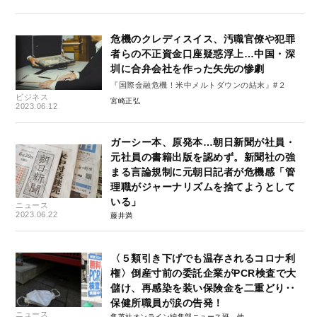
危機のクレディスイス、汚職官僚や犯罪
者らの不正資金口座疑惑浮上…中国・深
圳に合弁会社を作った矢先の惨劇
『国際金融危機！米中メルトダウンの結末』#２
ビジネス
宮崎正弘
2023.06.12
ガーシー本、原発本…朝日新聞が社員・
元社員の書籍出版を認めず。新聞社の強
まる言論規制に元朝日記者が危機感「管
理職がジャーナリズムを捨てようとして
いる」
ニュース
2023.06.22
藤井満
〈５類引き下げでも温存されるコロナ利
権〉倒産寸前の委託企業がPCR検査で大
儲け、再感染を装い保険金を二重どり‥
保健所職員が涙の告発！
ニュース
集英社オンライン編集部ニュース班