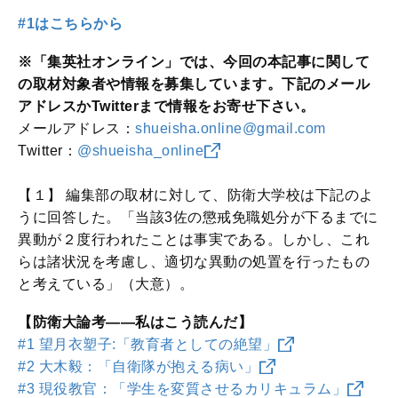
#1はこちらから
※「集英社オンライン」では、今回の本記事に関して
の取材対象者や情報を募集しています。下記のメール
アドレスかTwitterまで情報をお寄せ下さい。
メールアドレス：
shueisha.online@gmail.com
Twitter：
@shueisha_online
【１】 編集部の取材に対して、防衛大学校は下記のよ
うに回答した。「当該3佐の懲戒免職処分が下るまでに
異動が２度行われたことは事実である。しかし、これ
らは諸状況を考慮し、適切な異動の処置を行ったもの
と考えている」（大意）。
【防衛大論考――私はこう読んだ】
#1 望月衣塑子:「教育者としての絶望」
#2 大木毅：「自衛隊が抱える病い」
#3 現役教官：「学生を変質させるカリキュラム」