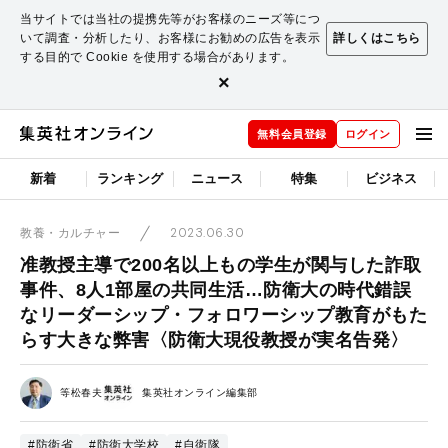
当サイトでは当社の提携先等がお客様のニーズ等につ
いて調査・分析したり、お客様にお勧めの広告を表示
詳しくはこちら
する目的で Cookie を使用する場合があります。
×
無料会員登録
ログイン
新着
ランキング
ニュース
特集
ビジネス
2023.06.30
教養・カルチャー
准教授主導で200名以上もの学生が関与した詐取
事件、8人1部屋の共同生活…防衛大の時代錯誤
なリーダーシップ・フォロワーシップ教育がもた
らす大きな弊害〈防衛大現役教授が実名告発〉
等松春夫
集英社オンライン編集部
#防衛省
#防衛大学校
#自衛隊