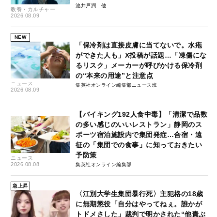
池井戸潤
教養・カルチャー
2026.08.09
NEW
「保冷剤は直接皮膚に当てないで。水疱
ができた人も」X投稿が話題…「凍傷にな
るリスク」メーカーが呼びかける保冷剤
の“本来の用途”と注意点
ニュース
集英社オンライン編集部ニュース班
2026.08.09
【バイキング192人食中毒】「清潔で品数
の多い感じのいいレストラン」静岡のス
ポーツ宿泊施設内で集団発症…合宿・遠
征の「集団での食事」に知っておきたい
予防策
ニュース
2026.08.08
集英社オンライン編集部
急上昇
〈江別大学生集団暴行死〉主犯格の18歳
に無期懲役「自分はやってねぇ。誰かが
トドメさした」裁判で明かされた“他責ぶ