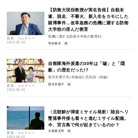
【防衛大現役教授が実名告発】自殺未
遂、脱走、不審火、新入生をカモにした
賭博事件…改革急務の危機に瀕する防衛
大学校の歪んだ教育
危機に瀕する防衛大学校の教育#1
教養・カルチャー
2023.06.30
等松春夫
自衛隊海外派遣の30年は「嘘」と「隠
蔽」の歴史だった!?
望月衣塑子氏×布施祐仁氏対談《前編》
望月衣塑子
教養・カルチャー
2022.06.28
〈北朝鮮が弾道ミサイル発射〉陸自ヘリ
墜落事件後も着々と進むミサイル配備。
今、宮古島で何が起きているのか？
大袈裟太郎
教養・カルチャー
2023.06.02