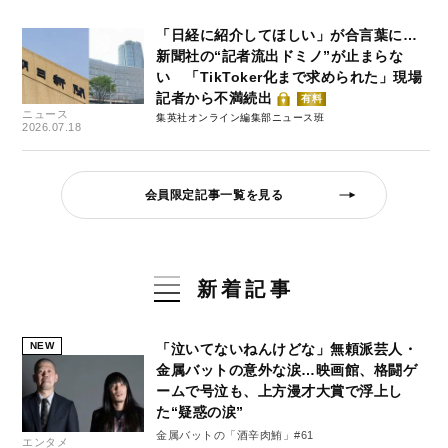
「日経に紹介してほしい」が合言葉に…
新聞社の“記者流出ドミノ”が止まらな
い 「TikToker化まで求められた」現場
記者から不満続出
有料
ニュース
集英社オンライン編集部ニュース班
2026.07.18
会員限定記事一覧を見る
新着記事
NEW
「泣いてないねんけどな」無頼派芸人・
金属バットの意外な涙…映画館、格闘ゲ
ームで号泣も、上方漫才大賞で浮上し
た“疑惑の涙”
金属バットの「酒辛肉鮪」#61
エンタメ