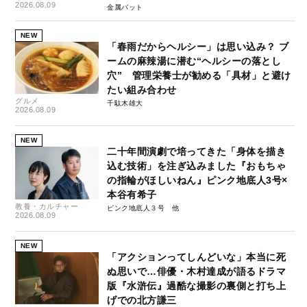
2026.08.09
金属バット
NEW
「春雨だからヘルシー」は思い込み？ ブ
ームの麻辣湯に潜む“ヘルシーの落とし
穴” 管理栄養士が勧める「具材」と避け
たい組み合わせ
グルメ
千駄木雄大
2026.08.09
NEW
二十年間演劇で培ってきた「身体を描き
込む技術」を注ぎ込みました『おもちゃ
の指輪がほしいねん』ピンク地底人3号×
本谷有希子
教養・カルチャー
ピンク地底人３号
2026.08.09
NEW
「アクションってしんどいな」本当に死
ぬ思いで…俳優・木村達成が語るドラマ
版『水滸伝』過酷な撮影の裏側と打ち上
げでの北方謙三