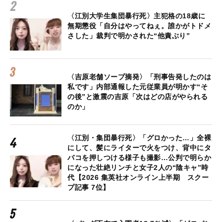
〈江別大学生集団暴行死〉主犯格の18歳に
無期懲役「自分はやってねぇ。誰かがトドメ
さした」裁判で明かされた“他責ぶり”
〈吉原老舗ソープ摘発〉「刑事告発したのは
私です」内部通報した元従業員が明かす“そ
の後”と激震の吉原「次はどの店がやられる
のか」
〈江別・集団暴行死〉「グロかった…」全裸
にして、髪にライターで火をつけ、背中にタ
バコを押しつける様子も撮影…公判で明らか
になった壮絶リンチと女子2人の“陰キャ”時
代【2026 集英社オンライン上半期 スクー
プ記事 7位】