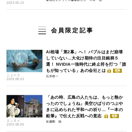
2023.05.10
会員限定記事
AI相場「第2幕」へ！ バブルはまだ崩壊
していない…大化け期待の注目銘柄５
選！ NVIDIA一強時代に終止符を打つ「誰
もが知っている」あの会社とは
有料
ニュース
石井僚一
2026.08.03
「あの時、広島の人たちは、もっと熱か
ったのでしょうね」美空ひばりのつぶや
きに込められた平和への祈り…『一本の
鉛筆』で伝えた反戦への意志
有料
エンタメ
佐藤剛
2025.08.06