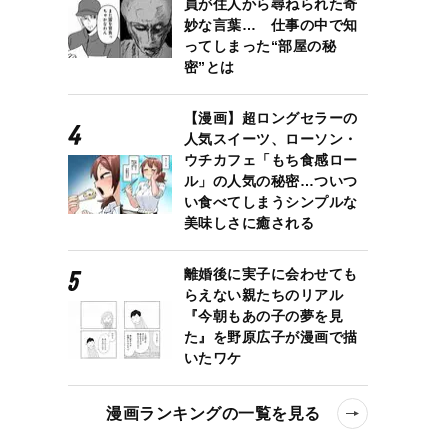
員が住人から尋ねられた奇
妙な言葉… 仕事の中で知
ってしまった“部屋の秘
密”とは
【漫画】超ロングセラーの
人気スイーツ、ローソン・
ウチカフェ「もち食感ロー
ル」の人気の秘密…ついつ
い食べてしまうシンプルな
美味しさに癒される
離婚後に実子に会わせても
らえない親たちのリアル
『今朝もあの子の夢を見
た』を野原広子が漫画で描
いたワケ
漫画ランキングの一覧を見る