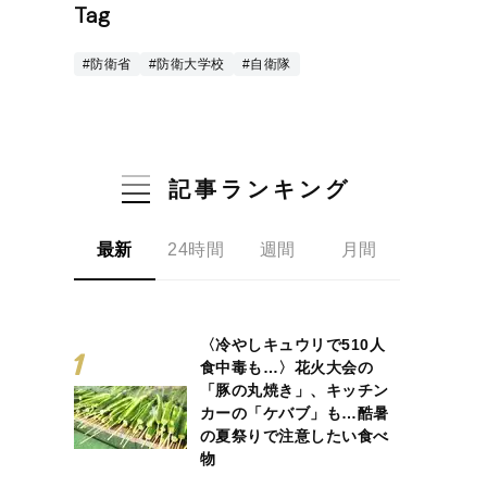
Tag
#防衛省
#防衛大学校
#自衛隊
記事ランキング
最新
24時間
週間
月間
〈冷やしキュウリで510人
食中毒も…〉花火大会の
「豚の丸焼き」、キッチン
カーの「ケバブ」も…酷暑
の夏祭りで注意したい食べ
物