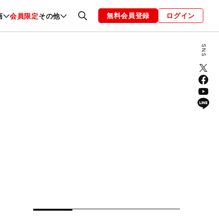
無料会員登録
ログイン
画
会員限定
その他
ファッション
恋愛・結婚
編集部
お知らせ