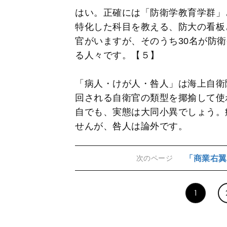
はい。正確には「防衛学教育学群」
特化した科目を教える、防大の看板
官がいますが、そのうち30名が防
る人々です。【５】
「病人・けが人・咎人」は海上自衛
回される自衛官の類型を揶揄して使
自でも、実態は大同小異でしょう。
せんが、咎人は論外です。
「商業右翼
次のページ
1