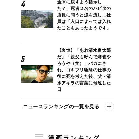
金庫に戻すよう指示し
た？」死者２名のハビタの
店長に問うと涙を流し…社
員は「入口によっては入れ
たこともあったようです」
【哀悼】「あれ清水良太郎
だ」「親父も呼んで麻雀や
ろうや（笑）」バカにさ
れ、ゴキブリ駆除の仕事の
後に死を考えた後、父・清
水アキラの言葉に号泣した
日
ニュースランキングの一覧を見る
漫画ランキング