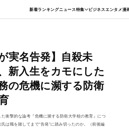
特集一覧を見る
漫画一覧を見る
新着
ランキング
ニュース
特集
ビジネス
エンタメ
漫
養・カルチャー
暮らし
スポーツ
ヘルスケア
美容
グルメ
が実名告発】自殺未
、新入生をカモにした
務の危機に瀕する防衛
育
した衝撃的な論考『危機に瀕する防衛大学校の教育』につ
氏は職を賭してまで“告発”に踏み切ったのか。（前後編