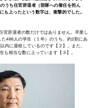
生のうち任官辞退者（部隊への着任を拒ん
人にも上ったという数字は、衝撃的でした。
任官辞退者の数だけではありません。卒業し
た488人の学生（１年）のうち、約2割にあ
年以内に退校しているのです【２】。また、
学生も相当な数に上っています【３】。