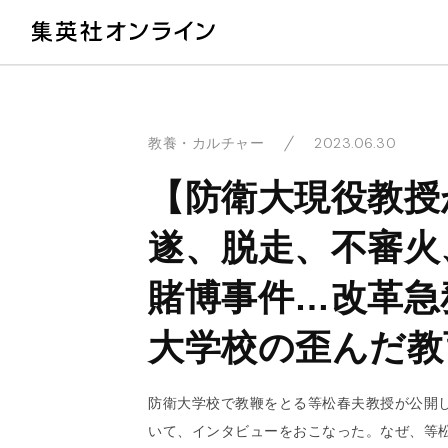
教
2023.06.30
教養・カルチャー
【防衛大現役教授
遂、脱走、不審火
賭博事件…改革急
大学校の歪んだ教
防衛大学校で教鞭をとる等松春夫教授が公開
いて、インタビューをおこなった。なぜ、等松