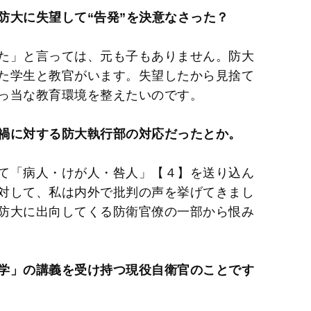
防大に失望して“告発”を決意なさった？
た」と言っては、元も子もありません。防大
た学生と教官がいます。失望したから見捨て
っ当な教育環境を整えたいのです。
禍に対する防大執行部の対応だったとか。
て「病人・けが人・咎人」【４】を送り込ん
対して、私は内外で批判の声を挙げてきまし
防大に出向してくる防衛官僚の一部から恨み
学」の講義を受け持つ現役自衛官のことです