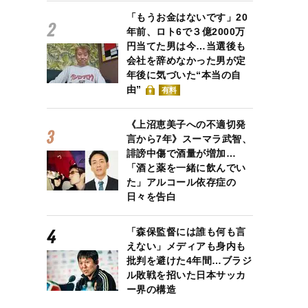
「もうお金はないです」20
年前、ロト6で３億2000万
円当てた男は今…当選後も
会社を辞めなかった男が定
年後に気づいた“本当の自
由”
有料
《上沼恵美子への不適切発
言から7年》スーマラ武智、
誹謗中傷で酒量が増加…
「酒と薬を一緒に飲んでい
た」アルコール依存症の
日々を告白
「森保監督には誰も何も言
えない」メディアも身内も
批判を避けた4年間…ブラジ
ル敗戦を招いた日本サッカ
ー界の構造