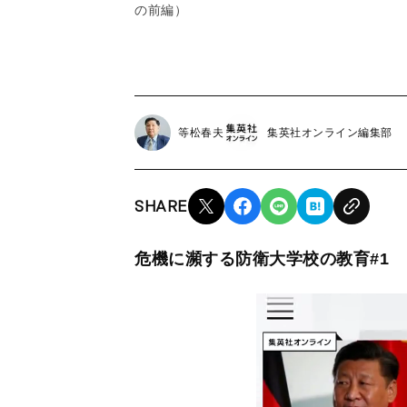
の前編）
等松春夫
集英社オンライン編集部
SHARE
危機に瀕する防衛大学校の教育#1