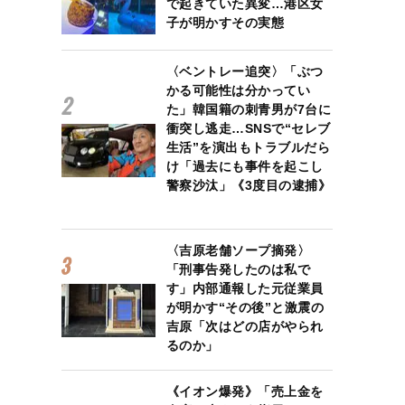
で起きていた異変…港区女
子が明かすその実態
〈ベントレー追突〉「ぶつ
かる可能性は分かってい
た」韓国籍の刺青男が7台に
衝突し逃走…SNSで“セレブ
生活”を演出もトラブルだら
け「過去にも事件を起こし
警察沙汰」《3度目の逮捕》
〈吉原老舗ソープ摘発〉
「刑事告発したのは私で
す」内部通報した元従業員
が明かす“その後”と激震の
吉原「次はどの店がやられ
るのか」
《イオン爆発》「売上金を