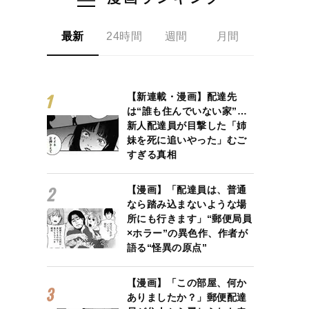
最新
24時間
週間
月間
【新連載・漫画】配達先
は“誰も住んでいない家”…
新人配達員が目撃した「姉
妹を死に追いやった」むご
すぎる真相
【漫画】「配達員は、普通
なら踏み込まないような場
所にも行きます」“郵便局員
×ホラー”の異色作、作者が
語る“怪異の原点”
【漫画】「この部屋、何か
ありましたか？」郵便配達