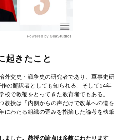
Powered by 
GliaStudios
M
に起きたこと
u
t
治外交史・戦争史の研究者であり、軍事史研
e
著作の翻訳者としても知られる。そして14年
学校で教鞭をとってきた教育者でもある。
つ教授は「内側からの声だけで改革への道を
年にわたる組織の歪みを指摘した論考を執筆
しました。教授の論点は多岐にわたります