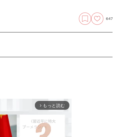
647
もっと読む
arrow_forward_ios