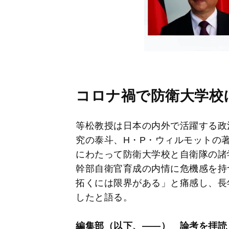
コロナ禍で防衛大学校
等松教授は日本の内外で活躍する政
究の泰斗、H・P・ウィルモットの
にわたって防衛大学校と自衛隊の諸
幹部自衛官育成の内情に危機感を持
拓くには限界がある」と痛感し、長
したと語る。
編集部（以下、――） 論考を拝読