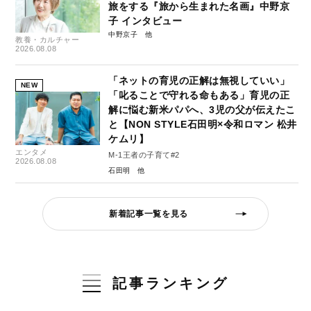
旅をする『旅から生まれた名画』中野京
子 インタビュー
中野京子
教養・カルチャー
2026.08.08
「ネットの育児の正解は無視していい」
NEW
「叱ることで守れる命もある」育児の正
解に悩む新米パパへ、3児の父が伝えたこ
と【NON STYLE石田明×令和ロマン 松井
ケムリ】
エンタメ
M-1王者の子育て#2
2026.08.08
石田明
新着記事一覧を見る
記事ランキング