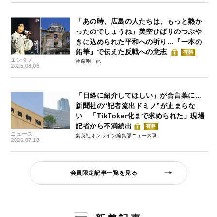
「あの時、広島の人たちは、もっと熱か
ったのでしょうね」美空ひばりのつぶや
きに込められた平和への祈り…『一本の
鉛筆』で伝えた反戦への意志
有料
エンタメ
佐藤剛
2025.08.06
「日経に紹介してほしい」が合言葉に…
新聞社の“記者流出ドミノ”が止まらな
い 「TikToker化まで求められた」現場
記者から不満続出
有料
ニュース
集英社オンライン編集部ニュース班
2026.07.18
会員限定記事一覧を見る