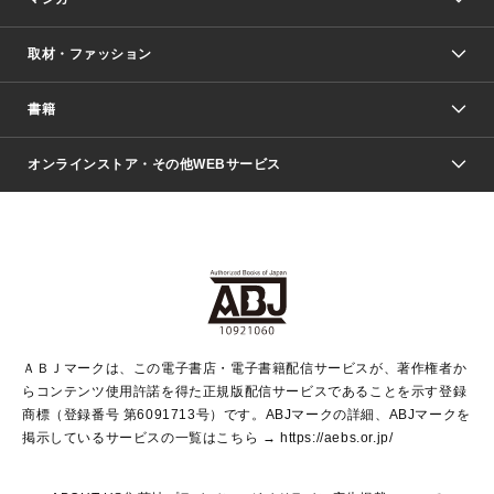
取材・ファッション
少年マンガ
週刊少年ジャンプ
書籍
ファッション・美容
青年マンガ
ジャンプSQ.
Seventeen
週刊ヤングジャンプ
オンラインストア・その他WEBサービス
文芸・文庫・総合
芸能・情報・スポーツ
少女マンガ
Vジャンプ
non-no Web
ヤングジャンプ定期購読デジタル
すばる
Myojo
オンラインストア
りぼん
学芸・ノンフィクション・新書
最強ジャンプ
女性マンガ
@BAILA
ヤンジャン＋
小説すばる
週プレNEWS
マーガレット
集英社OTOコンテンツ
集英社 学芸編集部
少年ジャンプ＋
その他WEBサービス
クッキー
ライトノベル・ノベライズ
MAQUIA ONLINE
となりのヤングジャンプ
集英社 文芸ステーション
週プレ グラジャパ！
別冊マーガレット
SHUEISHA MANGA-ART HERITAGE
集英社 ビジネス書
ゼブラック
ココハナ
SHUEISHA ADNAVI
SPUR.JP
集英社Webマガジン Cobalt
グランドジャンプ
web 集英社文庫
キッズ
web Sportiva
マンガMee
ジャンプキャラクターズストア
集英社新書
ジャンプルーキー！
月刊オフィスユー
ＡＢＪマークは、この電子書店・電子書籍配信サービスが、著作権者か
EDITOR'S LAB
LEE
集英社オレンジ文庫
ウルトラジャンプ
青春と読書
パラスポ＋！
らコンテンツ使用許諾を得た正規版配信サービスであることを示す登録
集英社みらい文庫
リマコミ＋
HAPPY PLUS STORE
集英社新書プラス
ジャンプTOON
商標（登録番号 第6091713号）です。ABJマークの詳細、ABJマークを
Marisol
シフォン文庫
アジア人物史
S-KIDS.LAND
マンガMeets
掲示しているサービスの一覧はこちら →
https://aebs.or.jp/
shueisha vox
よみタイ
S-MANGA
Web éclat
ダッシュエックス文庫
LEEマルシェ
kotoba
集英社ジャンプリミックス