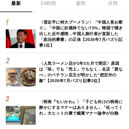
最新
24時間
週間
月間
〈習近平に特大ブーメラン〉「中国人客お断
り」「中国に好感持てない72%」韓国で噴き
出した反中感情…中国人旅行者が直面した
「政治的摩擦」の正体【2026年7月バズり記
事1位】
〈人気ラーメン店が1年3カ月で閉店〉原因
は「味」でも「売上」でもなく…名店「渡な
べ」のベテラン店主が明かした“想定外の
敵”【2026年7月バズり記事2位】
〈映画『ちいかわ』〉「子ども向けの映画に
静かにするマナーはありません」「叱ってく
れ」大ヒットの裏で鑑賞マナー論争が白熱