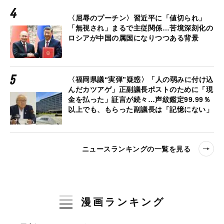
〈屈辱のプーチン〉習近平に「値切られ」
「無視され」まるで主従関係…苦境深刻化の
ロシアが中国の属国になりつつある背景
〈福岡県議“実弾”疑惑〉「人の弱みに付け込
んだカツアゲ」正副議長ポストのために「現
金を払った」証言が続々…声紋鑑定99.99％
以上でも、もらった副議長は「記憶にない」
ニュースランキングの一覧を見る
漫画ランキング