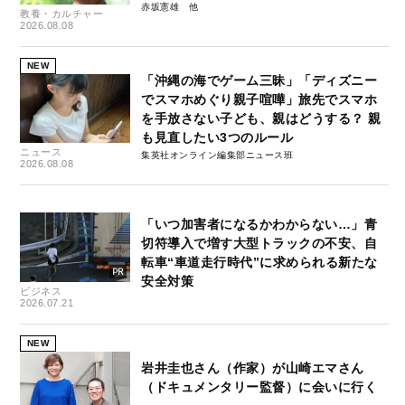
赤坂憲雄
教養・カルチャー
2026.08.08
NEW
「沖縄の海でゲーム三昧」「ディズニー
でスマホめぐり親子喧嘩」旅先でスマホ
を手放さない子ども、親はどうする？ 親
も見直したい3つのルール
ニュース
集英社オンライン編集部ニュース班
2026.08.08
「いつ加害者になるかわからない…」青
切符導入で増す大型トラックの不安、自
転車“車道走行時代”に求められる新たな
安全対策
ビジネス
2026.07.21
NEW
岩井圭也さん（作家）が山崎エマさん
（ドキュメンタリー監督）に会いに行く