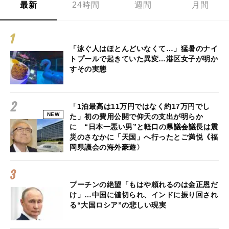
最新
24時間
週間
月間
「泳ぐ人はほとんどいなくて…」猛暑のナイ
トプールで起きていた異変…港区女子が明か
すその実態
「1泊最高は11万円ではなく約17万円でし
NEW
た」初の費用公開で仰天の支出が明らか
に “日本一悪い男”と軽口の県議会議長は震
災のさなかに「天国」へ行ったとご満悦《福
岡県議会の海外豪遊〉
プーチンの絶望「もはや頼れるのは金正恩だ
け」…中国に値切られ、インドに振り回され
る“大国ロシア”の悲しい現実