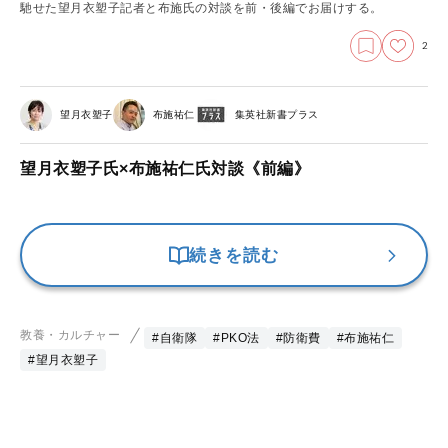
馳せた望月衣塑子記者と布施氏の対談を前・後編でお届けする。
2
望月衣塑子
布施祐仁
集英社新書プラス
望月衣塑子氏×布施祐仁氏対談《前編》
続きを読む
教養・カルチャー
#自衛隊
#PKO法
#防衛費
#布施祐仁
#望月衣塑子