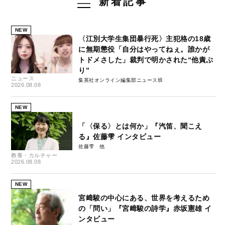
新着記事
NEW
〈江別大学生集団暴行死〉主犯格の18歳
に無期懲役「自分はやってねぇ。誰かが
トドメさした」裁判で明かされた“他責ぶ
り”
ニュース
集英社オンライン編集部ニュース班
2026.08.08
NEW
「〈保る〉とは何か」『汽笛、聞こえ
る』佐藤雫 インタビュー
佐藤雫
教養・カルチャー
2026.08.08
NEW
宮﨑駿の中心にある、世界を考えるため
の「問い」『宮﨑駿の詩学』赤坂憲雄 イ
ンタビュー