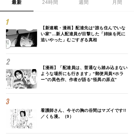
最新
24時間
週間
月間
【新連載・漫画】配達先は“誰も住んでいな
い家”…新人配達員が目撃した「姉妹を死に
追いやった」むごすぎる真相
【漫画】「配達員は、普通なら踏み込まない
ような場所にも行きます」“郵便局員×ホラ
ー”の異色作、作者が語る“怪異の原点”
看護師さん、今その胸の谷間はマズイです!!
／くも漫。（9）