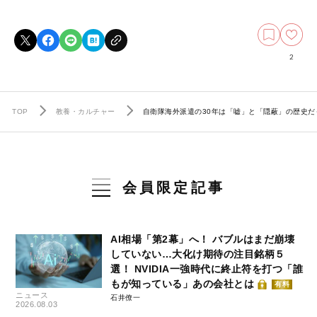
2
TOP
教養・カルチャー
自衛隊海外派遣の30年は「嘘」と「隠蔽」の歴史だっ
会員限定記事
AI相場「第2幕」へ！ バブルはまだ崩壊
していない…大化け期待の注目銘柄５
選！ NVIDIA一強時代に終止符を打つ「誰
もが知っている」あの会社とは
有料
ニュース
石井僚一
2026.08.03