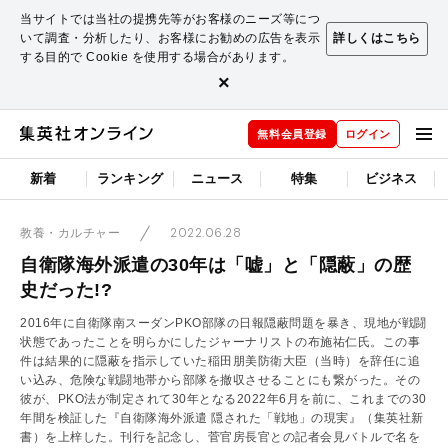
当サイトでは当社の提携先等がお客様のニーズ等につ
いて調査・分析したり、お客様にお勧めの広告を表示
詳しくはこちら
する目的で Cookie を使用する場合があります。
×
無料会員登録
ログイン
新着
ランキング
ニュース
特集
ビジネス
2022.06.28
教養・カルチャー
自衛隊海外派遣の30年は「嘘」と「隠蔽」の歴
史だった!?
2016年に自衛隊南スーダンPKO部隊の日報隠蔽問題を暴き、現地が戦闘
状態であったことを明らかにしたジャーナリストの布施祐仁氏。この事
件は結果的に隠蔽を指示していた稲田朋美防衛大臣（当時）を辞任に追
い込み、危険な戦闘地帯から部隊を撤収させることにも繋がった。その
彼が、PKO法が制定されて30年となる2022年6月を前に、これまでの30
年間を検証した『自衛隊海外派遣 隠された「戦地」の現実』（集英社新
書）を上梓した。刊行を記念し、菅官房長官との記者会見バトルで名を