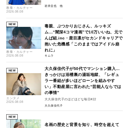
岩井圭也
教養・カルチャー
2026.08.08
NEW
毒親、ぶつかりおじさん、ルッキズ
ム…“闇深4コマ漫画”で10万いいね、元で
んぱ組.inc・鹿目凛がセカンドキャリアで
抱いた危機感「このままではアイドル崩
れに」
教養・カルチャー
2026.08.08
キムラ
大久保佳代子が50代でマンション購入…
NEW
きっかけは浴槽裏の湯垢地獄、「レギュ
ラー番組が多いほどローンを組みやす
い」不動産屋に言われた“芸能人ならでは
の事情”
エンタメ
大久保佳代子のほどほどな毎日#22
2026.08.08
大久保佳代子
NEW
名画の歴史と背景を知り、時空を超えて