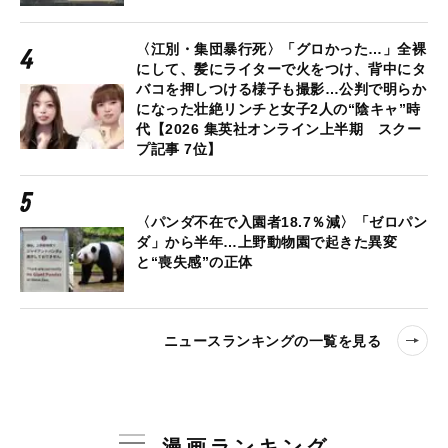
〈江別・集団暴行死〉「グロかった…」全裸
にして、髪にライターで火をつけ、背中にタ
バコを押しつける様子も撮影…公判で明らか
になった壮絶リンチと女子2人の“陰キャ”時
代【2026 集英社オンライン上半期 スクー
プ記事 7位】
〈パンダ不在で入園者18.7％減〉「ゼロパン
ダ」から半年…上野動物園で起きた異変
と“喪失感”の正体
ニュースランキングの一覧を見る
漫画ランキング