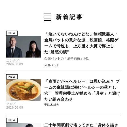
新着記事
NEW
「泣いてないねんけどな」無頼派芸人・
金属バットの意外な涙…映画館、格闘ゲ
ームで号泣も、上方漫才大賞で浮上し
た“疑惑の涙”
金属バットの「酒辛肉鮪」#61
エンタメ
2026.08.09
金属バット
NEW
「春雨だからヘルシー」は思い込み？ ブ
ームの麻辣湯に潜む“ヘルシーの落とし
穴” 管理栄養士が勧める「具材」と避け
たい組み合わせ
グルメ
千駄木雄大
2026.08.09
NEW
二十年間演劇で培ってきた「身体を描き