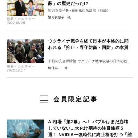
蔽」の歴史だった!?
望月衣塑子氏×布施祐仁氏対談《前編》
望月衣塑子
教養・カルチャー
2022.06.28
ウクライナ戦争を経て日本が本格的に問
われる「抑止・専守防衛・国防」の本質
非戦の安全保障論 ウクライナ戦争以後の日本の戦略
教養・カルチャー
④
柳澤協二
2022.12.17
会員限定記事
AI相場「第2幕」へ！ バブルはまだ崩壊
していない…大化け期待の注目銘柄５
選！ NVIDIA一強時代に終止符を打つ「誰