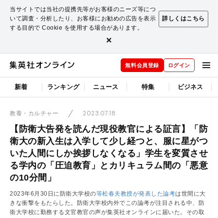
当サイトでは当社の提携先等がお客様のニーズ等につ
いて調査・分析したり、お客様にお勧めの広告を表示
詳しくはこちら
する目的で Cookie を使用する場合があります。
×
無料会員登録
ログイン
新着
ランキング
ニュース
特集
ビジネス
2023.07.18
教養・カルチャー
【防衛大告発を読んだ現役教官による証言】「防
衛大の新入生は入学して少し経つと、服に星がつ
いた人間にしか挨拶しなくなる」学生を変質させ
る学内の「圧迫教育」とカリキュラム間の「悪意
の10分間」
2023年6月30日に防衛大学校の
等松春夫教授が発表した論考
は世間に大
きな衝撃をもたらした。防衛大学校内外でこの論考が注目される中、防
衛大学校に勤務する文官教官の声が集英社オンラインに届いた。その取