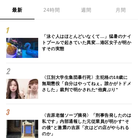
最新
24時間
週間
月間
「泳ぐ人はほとんどいなくて…」猛暑のナイ
トプールで起きていた異変…港区女子が明か
すその実態
〈江別大学生集団暴行死〉主犯格の18歳に
無期懲役「自分はやってねぇ。誰かがトドメ
さした」裁判で明かされた“他責ぶり”
〈吉原老舗ソープ摘発〉「刑事告発したのは
私です」内部通報した元従業員が明かす“そ
の後”と激震の吉原「次はどの店がやられる
のか」