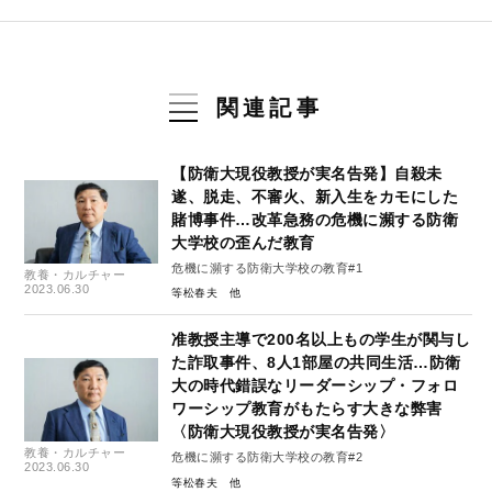
関連記事
【防衛大現役教授が実名告発】自殺未
遂、脱走、不審火、新入生をカモにした
賭博事件…改革急務の危機に瀕する防衛
大学校の歪んだ教育
危機に瀕する防衛大学校の教育#1
教養・カルチャー
2023.06.30
等松春夫
准教授主導で200名以上もの学生が関与し
た詐取事件、8人1部屋の共同生活…防衛
大の時代錯誤なリーダーシップ・フォロ
ワーシップ教育がもたらす大きな弊害
〈防衛大現役教授が実名告発〉
教養・カルチャー
危機に瀕する防衛大学校の教育#2
2023.06.30
等松春夫