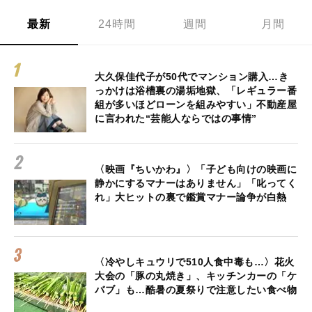
最新
24時間
週間
月間
大久保佳代子が50代でマンション購入…き
っかけは浴槽裏の湯垢地獄、「レギュラー番
組が多いほどローンを組みやすい」不動産屋
に言われた“芸能人ならではの事情”
〈映画『ちいかわ』〉「子ども向けの映画に
静かにするマナーはありません」「叱ってく
れ」大ヒットの裏で鑑賞マナー論争が白熱
〈冷やしキュウリで510人食中毒も…〉花火
大会の「豚の丸焼き」、キッチンカーの「ケ
バブ」も…酷暑の夏祭りで注意したい食べ物