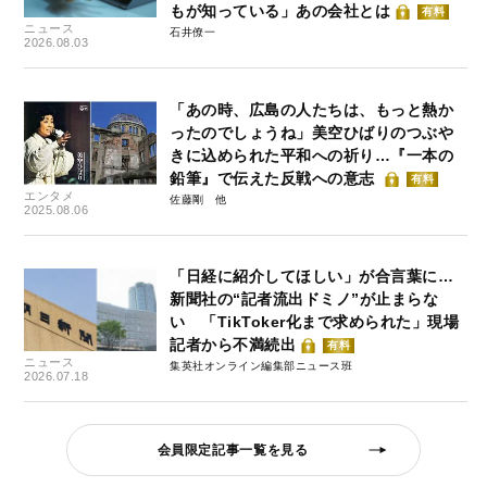
もが知っている」あの会社とは
有料
ニュース
石井僚一
2026.08.03
「あの時、広島の人たちは、もっと熱か
ったのでしょうね」美空ひばりのつぶや
きに込められた平和への祈り…『一本の
鉛筆』で伝えた反戦への意志
有料
エンタメ
佐藤剛
2025.08.06
「日経に紹介してほしい」が合言葉に…
新聞社の“記者流出ドミノ”が止まらな
い 「TikToker化まで求められた」現場
記者から不満続出
有料
ニュース
集英社オンライン編集部ニュース班
2026.07.18
会員限定記事一覧を見る