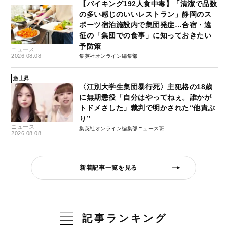
【バイキング192人食中毒】「清潔で品数
の多い感じのいいレストラン」静岡のス
ポーツ宿泊施設内で集団発症…合宿・遠
征の「集団での食事」に知っておきたい
予防策
ニュース
2026.08.08
集英社オンライン編集部
急上昇
〈江別大学生集団暴行死〉主犯格の18歳
に無期懲役「自分はやってねぇ。誰かが
トドメさした」裁判で明かされた“他責ぶ
り”
ニュース
集英社オンライン編集部ニュース班
2026.08.08
新着記事一覧を見る
記事ランキング