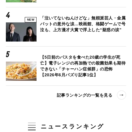
「泣いてないねんけどな」無頼派芸人・金属
NEW
バットの意外な涙…映画館、格闘ゲームで号
泣も、上方漫才大賞で浮上した“疑惑の涙”
【5日前のパスタを食べた20歳の学生が死
亡】電子レンジの再加熱での殺菌効果も期待
できない「チャーハン症候群」の恐怖
【2026年6月バズり記事1位】
記事ランキングの一覧を見る
ニュースランキング