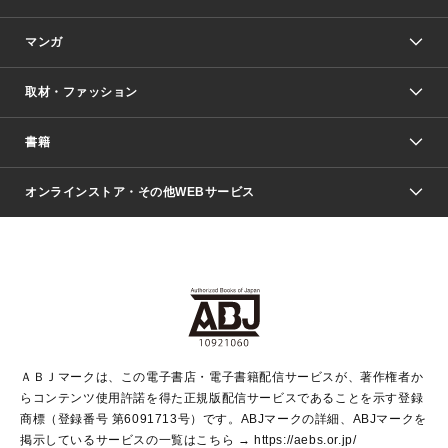
マンガ
取材・ファッション
少年マンガ
週刊少年ジャンプ
書籍
ファッション・美容
青年マンガ
ジャンプSQ.
Seventeen
週刊ヤングジャンプ
オンラインストア・その他WEBサービス
文芸・文庫・総合
芸能・情報・スポーツ
少女マンガ
Vジャンプ
non-no Web
ヤングジャンプ定期購読デジタル
すばる
Myojo
オンラインストア
りぼん
学芸・ノンフィクション・新書
最強ジャンプ
女性マンガ
@BAILA
ヤンジャン＋
小説すばる
週プレNEWS
マーガレット
集英社OTOコンテンツ
集英社 学芸編集部
少年ジャンプ＋
その他WEBサービス
クッキー
ライトノベル・ノベライズ
MAQUIA ONLINE
となりのヤングジャンプ
集英社 文芸ステーション
週プレ グラジャパ！
別冊マーガレット
SHUEISHA MANGA-ART HERITAGE
集英社 ビジネス書
ゼブラック
ココハナ
SHUEISHA ADNAVI
SPUR.JP
集英社Webマガジン Cobalt
グランドジャンプ
web 集英社文庫
キッズ
web Sportiva
マンガMee
ジャンプキャラクターズストア
集英社新書
ジャンプルーキー！
月刊オフィスユー
ＡＢＪマークは、この電子書店・電子書籍配信サービスが、著作権者か
EDITOR'S LAB
LEE
集英社オレンジ文庫
ウルトラジャンプ
青春と読書
パラスポ＋！
らコンテンツ使用許諾を得た正規版配信サービスであることを示す登録
集英社みらい文庫
リマコミ＋
HAPPY PLUS STORE
集英社新書プラス
ジャンプTOON
商標（登録番号 第6091713号）です。ABJマークの詳細、ABJマークを
Marisol
シフォン文庫
アジア人物史
S-KIDS.LAND
マンガMeets
掲示しているサービスの一覧はこちら →
https://aebs.or.jp/
shueisha vox
よみタイ