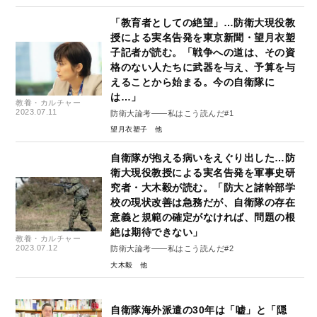
「教育者としての絶望」…防衛大現役教
授による実名告発を東京新聞・望月衣塑
子記者が読む。「戦争への道は、その資
格のない人たちに武器を与え、予算を与
えることから始まる。今の自衛隊に
は…」
教養・カルチャー
2023.07.11
防衛大論考――私はこう読んだ#1
望月衣塑子
自衛隊が抱える病いをえぐり出した…防
衛大現役教授による実名告発を軍事史研
究者・大木毅が読む。「防大と諸幹部学
校の現状改善は急務だが、自衛隊の存在
意義と規範の確定がなければ、問題の根
絶は期待できない」
教養・カルチャー
2023.07.12
防衛大論考――私はこう読んだ#2
大木毅
自衛隊海外派遣の30年は「嘘」と「隠