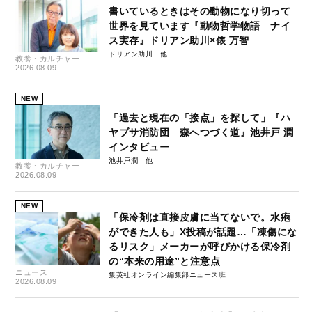
書いているときはその動物になり切って
世界を見ています『動物哲学物語 ナイ
ス実存』ドリアン助川×俵 万智
ドリアン助川
教養・カルチャー
2026.08.09
NEW
「過去と現在の「接点」を探して」『ハ
ヤブサ消防団 森へつづく道』池井戸 潤
インタビュー
池井戸潤
教養・カルチャー
2026.08.09
NEW
「保冷剤は直接皮膚に当てないで。水疱
ができた人も」X投稿が話題…「凍傷にな
るリスク」メーカーが呼びかける保冷剤
の“本来の用途”と注意点
ニュース
集英社オンライン編集部ニュース班
2026.08.09