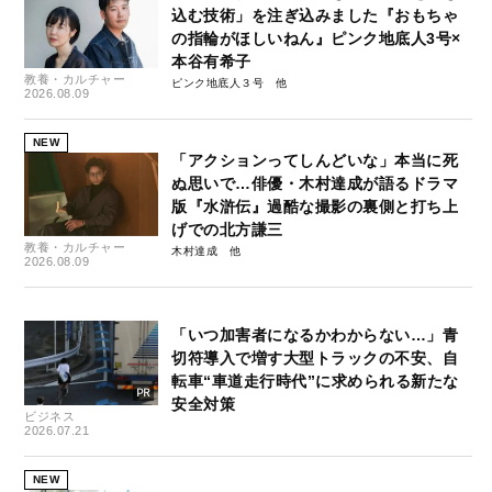
込む技術」を注ぎ込みました『おもちゃ
の指輪がほしいねん』ピンク地底人3号×
本谷有希子
教養・カルチャー
ピンク地底人３号
2026.08.09
NEW
「アクションってしんどいな」本当に死
ぬ思いで…俳優・木村達成が語るドラマ
版『水滸伝』過酷な撮影の裏側と打ち上
げでの北方謙三
教養・カルチャー
木村達成
2026.08.09
「いつ加害者になるかわからない…」青
切符導入で増す大型トラックの不安、自
転車“車道走行時代”に求められる新たな
安全対策
ビジネス
2026.07.21
NEW