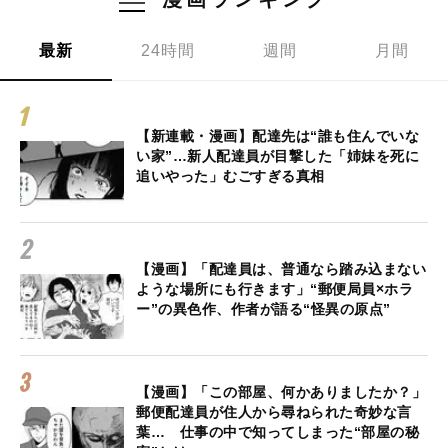
最新
24時間
週間
月間
【新連載・漫画】配達先は“誰も住んでいな
い家”…新人配達員が目撃した「姉妹を死に
追いやった」むごすぎる真相
【漫画】「配達員は、普通なら踏み込まない
ような場所にも行きます」“郵便局員×ホラ
ー”の異色作、作者が語る“怪異の原点”
【漫画】「この部屋、何かありましたか？」
郵便配達員が住人から尋ねられた奇妙な言
葉… 仕事の中で知ってしまった“部屋の秘