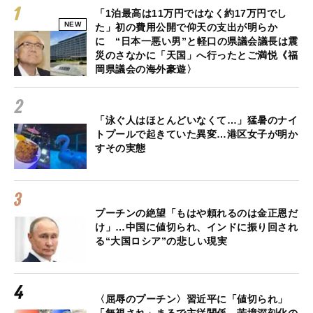
「1泊最高は11万円ではなく約17万円でし
NEW
た」初の費用公開で仰天の支出が明らか
に “日本一悪い男”と軽口の県議会議長は震
災のさなかに「天国」へ行ったとご満悦《福
岡県議会の海外豪遊〉
「泳ぐ人はほとんどいなくて…」猛暑のナイ
トプールで起きていた異変…港区女子が明か
すその実態
プーチンの絶望「もはや頼れるのは金正恩だ
け」…中国に値切られ、インドに振り回され
る“大国ロシア”の悲しい現実
〈屈辱のプーチン〉習近平に「値切られ」