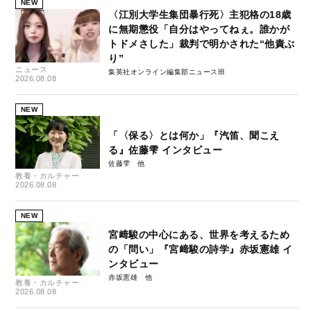
NEW
〈江別大学生集団暴行死〉主犯格の18歳
に無期懲役「自分はやってねぇ。誰かが
トドメさした」裁判で明かされた“他責ぶ
り”
ニュース
集英社オンライン編集部ニュース班
2026.08.08
NEW
「〈保る〉とは何か」『汽笛、聞こえ
る』佐藤雫 インタビュー
佐藤雫
教養・カルチャー
2026.08.08
NEW
宮﨑駿の中心にある、世界を考えるため
の「問い」『宮﨑駿の詩学』赤坂憲雄 イ
ンタビュー
赤坂憲雄
教養・カルチャー
2026.08.08