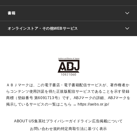
週刊少年ジャンプ
書籍
ファッション・美容
青年マンガ
ジャンプSQ.
Seventeen
週刊ヤングジャンプ
オンラインストア・その他WEBサービス
文芸・文庫・総合
芸能・情報・スポーツ
少女マンガ
Vジャンプ
non-no Web
ヤングジャンプ定期購読デジタル
すばる
Myojo
オンラインストア
りぼん
学芸・ノンフィクション・新書
最強ジャンプ
女性マンガ
@BAILA
ヤンジャン＋
小説すばる
週プレNEWS
マーガレット
集英社OTOコンテンツ
集英社 学芸編集部
少年ジャンプ＋
その他WEBサービス
クッキー
ライトノベル・ノベライズ
MAQUIA ONLINE
となりのヤングジャンプ
集英社 文芸ステーション
週プレ グラジャパ！
別冊マーガレット
SHUEISHA MANGA-ART HERITAGE
集英社 ビジネス書
ゼブラック
ココハナ
SHUEISHA ADNAVI
SPUR.JP
集英社Webマガジン Cobalt
グランドジャンプ
web 集英社文庫
キッズ
web Sportiva
マンガMee
ジャンプキャラクターズストア
集英社新書
ジャンプルーキー！
月刊オフィスユー
ＡＢＪマークは、この電子書店・電子書籍配信サービスが、著作権者か
EDITOR'S LAB
LEE
集英社オレンジ文庫
ウルトラジャンプ
青春と読書
パラスポ＋！
らコンテンツ使用許諾を得た正規版配信サービスであることを示す登録
集英社みらい文庫
リマコミ＋
HAPPY PLUS STORE
集英社新書プラス
ジャンプTOON
商標（登録番号 第6091713号）です。ABJマークの詳細、ABJマークを
Marisol
シフォン文庫
アジア人物史
S-KIDS.LAND
マンガMeets
掲示しているサービスの一覧はこちら →
https://aebs.or.jp/
shueisha vox
よみタイ
S-MANGA
Web éclat
ダッシュエックス文庫
LEEマルシェ
kotoba
集英社ジャンプリミックス
ABOUT US
集英社プライバシーガイドライン
広告掲載について
T JAPAN:The New York Times Style Magazine
JUMP j BOOKS
お問い合わせ
規約
特定商取引法に基づく表示
SHOP Marisol
e!集英社
集英社コミック文庫
集英社女性誌ポータル