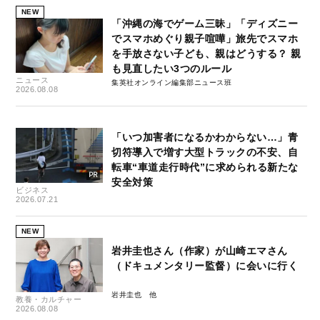
NEW
「沖縄の海でゲーム三昧」「ディズニー
でスマホめぐり親子喧嘩」旅先でスマホ
を手放さない子ども、親はどうする？ 親
も見直したい3つのルール
ニュース
集英社オンライン編集部ニュース班
2026.08.08
「いつ加害者になるかわからない…」青
切符導入で増す大型トラックの不安、自
転車“車道走行時代”に求められる新たな
安全対策
ビジネス
2026.07.21
NEW
岩井圭也さん（作家）が山崎エマさん
（ドキュメンタリー監督）に会いに行く
岩井圭也
教養・カルチャー
2026.08.08