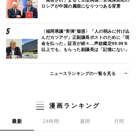
「無視され」まるで主従関係…苦境深刻化の
ロシアが中国の属国になりつつある背景
〈福岡県議“実弾”疑惑〉「人の弱みに付け込
んだカツアゲ」正副議長ポストのために「現
金を払った」証言が続々…声紋鑑定99.99％
以上でも、もらった副議長は「記憶にない」
ニュースランキングの一覧を見る
漫画ランキング
最新
24時間
週間
月間