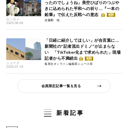
ったのでしょうね」美空ひばりのつぶや
きに込められた平和への祈り…『一本の
鉛筆』で伝えた反戦への意志
有料
エンタメ
佐藤剛
2025.08.06
「日経に紹介してほしい」が合言葉に…
新聞社の“記者流出ドミノ”が止まらな
い 「TikToker化まで求められた」現場
記者から不満続出
有料
ニュース
集英社オンライン編集部ニュース班
2026.07.18
会員限定記事一覧を見る
新着記事