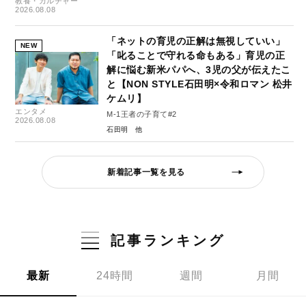
教養・カルチャー
2026.08.08
「ネットの育児の正解は無視していい」
NEW
「叱ることで守れる命もある」育児の正
解に悩む新米パパへ、3児の父が伝えたこ
と【NON STYLE石田明×令和ロマン 松井
ケムリ】
エンタメ
M-1王者の子育て#2
2026.08.08
石田明
新着記事一覧を見る
記事ランキング
最新
24時間
週間
月間