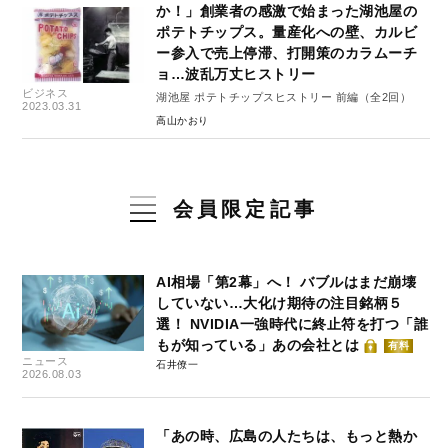
か！」創業者の感激で始まった湖池屋の
ポテトチップス。量産化への壁、カルビ
ー参入で売上停滞、打開策のカラムーチ
ョ…波乱万丈ヒストリー
ビジネス
湖池屋 ポテトチップスヒストリー 前編（全2回）
2023.03.31
高山かおり
会員限定記事
AI相場「第2幕」へ！ バブルはまだ崩壊
していない…大化け期待の注目銘柄５
選！ NVIDIA一強時代に終止符を打つ「誰
もが知っている」あの会社とは
有料
ニュース
石井僚一
2026.08.03
「あの時、広島の人たちは、もっと熱か