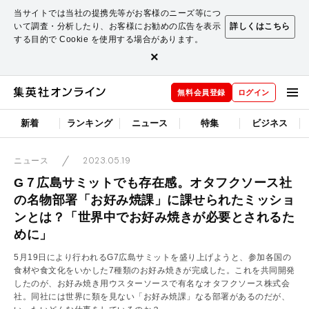
当サイトでは当社の提携先等がお客様のニーズ等につ
いて調査・分析したり、お客様にお勧めの広告を表示
詳しくはこちら
する目的で Cookie を使用する場合があります。
×
無料会員登録
ログイン
新着
ランキング
ニュース
特集
ビジネス
2023.05.19
ニュース
G７広島サミットでも存在感。オタフクソース社
の名物部署「お好み焼課」に課せられたミッショ
ンとは？「世界中でお好み焼きが必要とされるた
めに」
5月19日により行われるG7広島サミットを盛り上げようと、参加各国の
食材や食文化をいかした7種類のお好み焼きが完成した。これを共同開発
したのが、お好み焼き用ウスターソースで有名なオタフクソース株式会
社。同社には世界に類を見ない「お好み焼課」なる部署があるのだが、