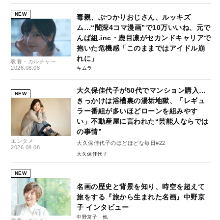
NEW
毒親、ぶつかりおじさん、ルッキズ
ム…“闇深4コマ漫画”で10万いいね、元で
んぱ組.inc・鹿目凛がセカンドキャリアで
抱いた危機感「このままではアイドル崩
れに」
教養・カルチャー
2026.08.08
キムラ
大久保佳代子が50代でマンション購入…
NEW
きっかけは浴槽裏の湯垢地獄、「レギュ
ラー番組が多いほどローンを組みやす
い」不動産屋に言われた“芸能人ならでは
の事情”
エンタメ
大久保佳代子のほどほどな毎日#22
2026.08.08
大久保佳代子
NEW
名画の歴史と背景を知り、時空を超えて
旅をする『旅から生まれた名画』中野京
子 インタビュー
中野京子