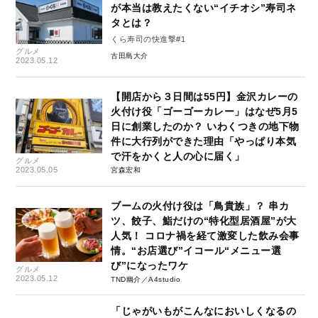
が本当は教えたくない“イチオシ”寿司ネ
タとは？
くら寿司の快進撃#1
グルメ
古田島大介
2023.05.12
【開店から３日間は55円】金沢カレーの
火付け役「ゴーゴーカレー」はなぜ5月5
日に創業したのか？ いわくつきの地下物
件に大行列ができた理由「やっぱり本気
で汗をかくと人の心に届く」
グルメ
2023.05.05
宮森宏和
ブームの火付け役は「鳥貴族」？ 串カ
ツ、餃子、鮨だけの“特化型居酒屋”が大
人気！ コロナ禍を経て激変した飲み会事
情。“お店選び”イコール“メニュー選
び”になったワケ
グルメ
2023.05.12
TND幽介／A4studio
「じゃがいもがこんなにおいしくなるの