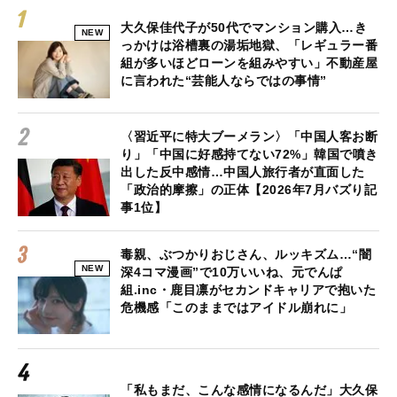
大久保佳代子が50代でマンション購入…き
NEW
っかけは浴槽裏の湯垢地獄、「レギュラー番
組が多いほどローンを組みやすい」不動産屋
に言われた“芸能人ならではの事情”
〈習近平に特大ブーメラン〉「中国人客お断
り」「中国に好感持てない72%」韓国で噴き
出した反中感情…中国人旅行者が直面した
「政治的摩擦」の正体【2026年7月バズり記
事1位】
毒親、ぶつかりおじさん、ルッキズム…“闇
NEW
深4コマ漫画”で10万いいね、元でんぱ
組.inc・鹿目凛がセカンドキャリアで抱いた
危機感「このままではアイドル崩れに」
「私もまだ、こんな感情になるんだ」大久保