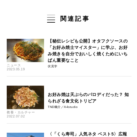
関連記事
【秘伝レシピも公開】オタフクソースの
「お好み焼士マイスター」に学ぶ、お好
み焼きを自分でおいしく焼くためにいち
ばん重要なこと
ニュース
伏見学
2023.05.19
お好み焼は天ぷらのパロディだった？ 知
られざる食文化トリビア
TND幽介／A4studio
教養・カルチャー
2022.07.02
〈「くら寿司」人気ネタ ベスト5〉広報