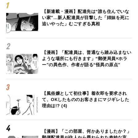
【新連載・漫画】配達先は“誰も住んでいな
い家”…新人配達員が目撃した「姉妹を死に
追いやった」むごすぎる真相
【漫画】「配達員は、普通なら踏み込まない
ような場所にも行きます」“郵便局員×ホラ
ー”の異色作、作者が語る“怪異の原点”
【風俗嬢として初仕事】着衣即を要求され
て、OKしたもののお客さまにマジギレした
理由は!? (4)
【漫画】「この部屋、何かありましたか？」
郵便配達員が住人から尋ねられた奇妙な言