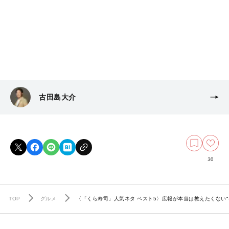
古田島大介
36
TOP
グルメ
〈「くら寿司」人気ネタ ベスト5〉広報が本当は教えたくない“