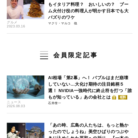
もイタリア料理？ おいしいの？ ブー
ム火付け役の料理人が明かす日本でも大
バズりのワケ
グルメ
マクリ・マルコ
2023.03.16
会員限定記事
AI相場「第2幕」へ！ バブルはまだ崩壊
していない…大化け期待の注目銘柄５
選！ NVIDIA一強時代に終止符を打つ「誰
もが知っている」あの会社とは
有料
ニュース
石井僚一
2026.08.03
「あの時、広島の人たちは、もっと熱か
ったのでしょうね」美空ひばりのつぶや
きに込められた平和への祈り…『一本の