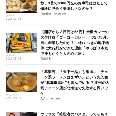
秒、9貫で6900円也のお寿司ははたして
値段に見合う美味しさなのか？
TND幽介／A4studio
グルメ
2023.03.06
【開店から３日間は55円】金沢カレーの
火付け役「ゴーゴーカレー」はなぜ5月5
日に創業したのか？ いわくつきの地下物
件に大行列ができた理由「やっぱり本気
で汗をかくと人の心に届く」
グルメ
2023.05.05
宮森宏和
「幸楽苑」「天下一品」も撤退…「チェ
ーン系ラーメンはまずい」という先入観
が“北海道進出”を阻んでいる!? 本州の人
気チェーン店が北海道で失敗する深いワ
ケ
ビジネス
2023.03.27
文月／A4studio
ウワサの「暗殺者のパスタ」ってそもそ