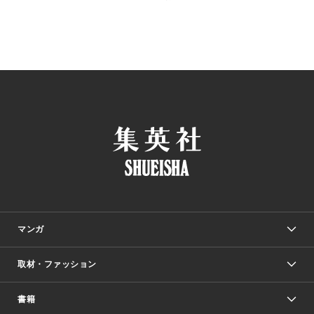
マンガ
取材・ファッション
少年マンガ
週刊少年ジャンプ
書籍
ファッション・美容
青年マンガ