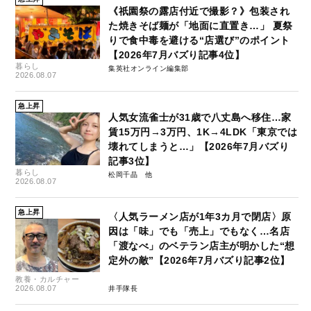
《祇園祭の露店付近で撮影？》包装され
た焼きそば麺が「地面に直置き…」 夏祭
りで食中毒を避ける“店選び”のポイント
【2026年7月バズり記事4位】
暮らし
集英社オンライン編集部
2026.08.07
急上昇
人気女流雀士が31歳で八丈島へ移住…家
賃15万円→3万円、1K→4LDK「東京では
壊れてしまうと…」【2026年7月バズり
記事3位】
暮らし
松岡千晶
2026.08.07
急上昇
〈人気ラーメン店が1年3カ月で閉店〉原
因は「味」でも「売上」でもなく…名店
「渡なべ」のベテラン店主が明かした“想
定外の敵”【2026年7月バズり記事2位】
教養・カルチャー
2026.08.07
井手隊長