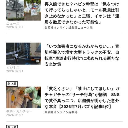
再入館できた？ハビタ幹部は「気をつけ
て行ってらっしゃいと…モール職員は引
き止めなかった」と主張、イオンは「運
用を徹底できなかった可能性」
ニュース
2026.08.07
集英社オンライン編集部ニュース班
「いつ加害者になるかわからない…」青
切符導入で増す大型トラックの不安、自
転車“車道走行時代”に求められる新たな
安全対策
ビジネス
2026.07.21
急上昇
「貧乏くさい」「禁止にしてほしい」ガ
チャガチャの“サーチ行為”が物議 SNS
で賛否真っ二つ、店舗側が明かした意外
な本音【2026年7月バズり記事5位】
教養・カルチャー
集英社オンライン編集部
2026.08.07
急上昇