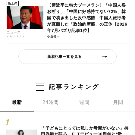
急上昇
〈習近平に特大ブーメラン〉「中国人客
お断り」「中国に好感持てない72%」韓
国で噴き出した反中感情…中国人旅行者
が直面した「政治的摩擦」の正体【2026
年7月バズり記事1位】
ニュース
2026.08.07
小倉健一
新着記事一覧を見る
記事ランキング
最新
24時間
週間
月間
「子どもにとっては私しか母親がいない」持
田香織が語る、ELTデビュー30周年と“歌