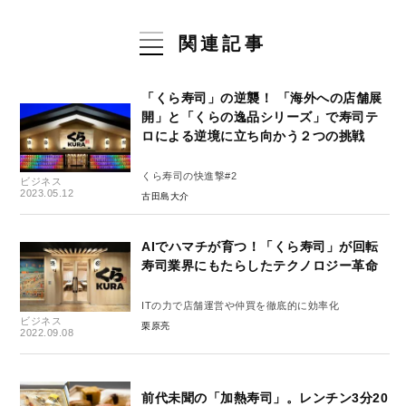
関連記事
「くら寿司」の逆襲！ 「海外への店舗展
開」と「くらの逸品シリーズ」で寿司テ
ロによる逆境に立ち向かう２つの挑戦
くら寿司の快進撃#2
ビジネス
2023.05.12
古田島大介
AIでハマチが育つ！「くら寿司」が回転
寿司業界にもたらしたテクノロジー革命
ITの力で店舗運営や仲買を徹底的に効率化
ビジネス
栗原亮
2022.09.08
前代未聞の「加熱寿司」。レンチン3分20