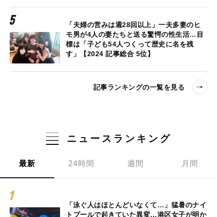
「夫婦の営みは週28回以上」一夫多妻のヒ
モ男が4人の妻たちと送る驚愕の性生活…目
標は「子ども54人つくって歴史に名を残
す」【2024 記事総合 5位】
記事ランキングの一覧を見る
ニュースランキング
最新
24時間
週間
月間
「泳ぐ人はほとんどいなくて…」猛暑のナイ
トプールで起きていた異変…港区女子が明か