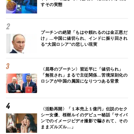
すその実態
プーチンの絶望「もはや頼れるのは金正恩だ
け」…中国に値切られ、インドに振り回され
る“大国ロシア”の悲しい現実
〈屈辱のプーチン〉習近平に「値切られ」
「無視され」まるで主従関係…苦境深刻化の
ロシアが中国の属国になりつつある背景
〈活動再開〉「１本売上１億円」伝説のセク
シー女優、桜樹ルイのデビュー秘話「サイパ
ンでのイメージビデオ撮影で騙されて、その
ままズルズル…」