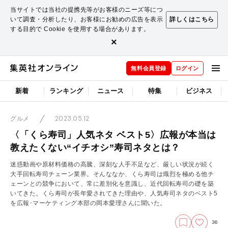
当サイトでは当社の提携先等がお客様のニーズ等につ
いて調査・分析したり、お客様にお勧めの広告を表示
詳しくはこちら
する目的で Cookie を使用する場合があります。
×
無料会員登録
ログイン
新着
ランキング
ニュース
特集
ビジネス
2023.05.12
グルメ
〈「くら寿司」人気ネタ ベスト5〉広報が本当は
教えたくない“イチオシ”寿司ネタとは？
迷惑動画や原材料価格の高騰、深刻な人手不足など、厳しい状況が続く
大手回転寿司チェーン業界。そんななか、くら寿司は熾烈を極める他チ
ェーンとの競争において、常に差別化を意識し、近代回転寿司の礎を築
いてきた。くら寿司が長年愛されてきた理由や、人気寿司ネタのベスト5
を広報･マーケティング本部の岡本愛理さんに聞いた。
36