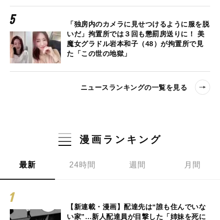
「独房内のカメラに見せつけるように服を脱
いだ」拘置所では３回も懲罰房送りに！ 美
魔女グラドル岩本和子（48）が拘置所で見
た「この世の地獄」
ニュースランキングの一覧を見る
漫画ランキング
最新
24時間
週間
月間
【新連載・漫画】配達先は“誰も住んでいな
い家”…新人配達員が目撃した「姉妹を死に