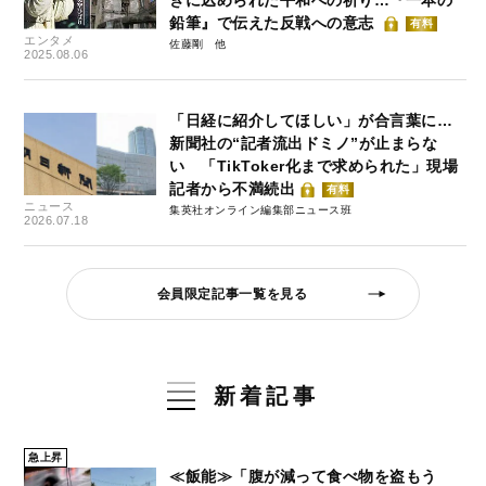
鉛筆』で伝えた反戦への意志
有料
エンタメ
佐藤剛
2025.08.06
「日経に紹介してほしい」が合言葉に…
新聞社の“記者流出ドミノ”が止まらな
い 「TikToker化まで求められた」現場
記者から不満続出
有料
ニュース
集英社オンライン編集部ニュース班
2026.07.18
会員限定記事一覧を見る
新着記事
急上昇
≪飯能≫「腹が減って食べ物を盗もう