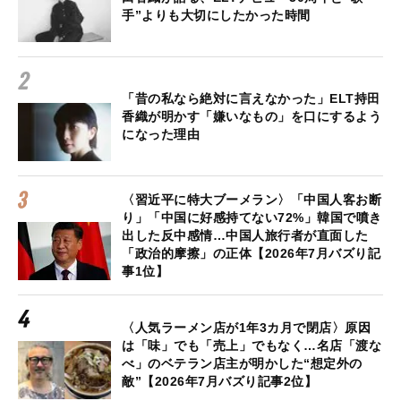
手”よりも大切にしたかった時間
「昔の私なら絶対に言えなかった」ELT持田
香織が明かす「嫌いなもの」を口にするよう
になった理由
〈習近平に特大ブーメラン〉「中国人客お断
り」「中国に好感持てない72%」韓国で噴き
出した反中感情…中国人旅行者が直面した
「政治的摩擦」の正体【2026年7月バズり記
事1位】
〈人気ラーメン店が1年3カ月で閉店〉原因
は「味」でも「売上」でもなく…名店「渡な
べ」のベテラン店主が明かした“想定外の
敵”【2026年7月バズり記事2位】