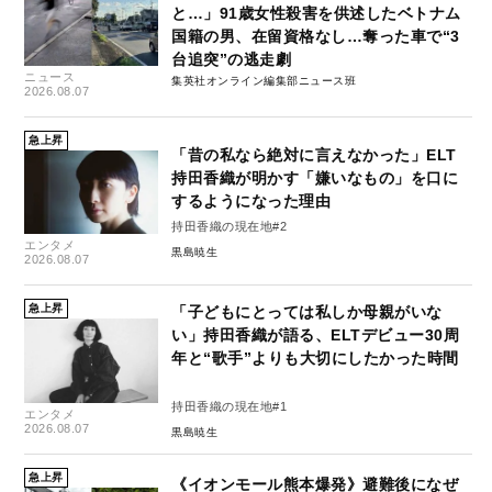
と…」91歳女性殺害を供述したベトナム
国籍の男、在留資格なし…奪った車で“3
台追突”の逃走劇
ニュース
集英社オンライン編集部ニュース班
2026.08.07
急上昇
「昔の私なら絶対に言えなかった」ELT
持田香織が明かす「嫌いなもの」を口に
するようになった理由
持田香織の現在地#2
エンタメ
黒島暁生
2026.08.07
急上昇
「子どもにとっては私しか母親がいな
い」持田香織が語る、ELTデビュー30周
年と“歌手”よりも大切にしたかった時間
持田香織の現在地#1
エンタメ
2026.08.07
黒島暁生
急上昇
《イオンモール熊本爆発》避難後になぜ