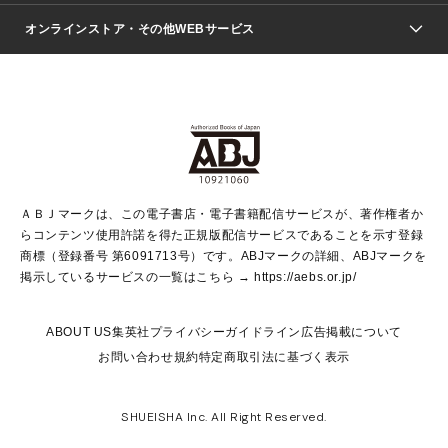
ジャンプSQ.
Seventeen
週刊ヤングジャンプ
オンラインストア・その他WEBサービス
文芸・文庫・総合
芸能・情報・スポーツ
少女マンガ
Vジャンプ
non-no Web
ヤングジャンプ定期購読デジタル
すばる
Myojo
オンラインストア
りぼん
学芸・ノンフィクション・新書
最強ジャンプ
女性マンガ
@BAILA
ヤンジャン＋
小説すばる
週プレNEWS
マーガレット
集英社OTOコンテンツ
集英社 学芸編集部
少年ジャンプ＋
その他WEBサービス
クッキー
ライトノベル・ノベライズ
MAQUIA ONLINE
となりのヤングジャンプ
集英社 文芸ステーション
週プレ グラジャパ！
別冊マーガレット
SHUEISHA MANGA-ART HERITAGE
集英社 ビジネス書
ゼブラック
ココハナ
SHUEISHA ADNAVI
SPUR.JP
集英社Webマガジン Cobalt
グランドジャンプ
web 集英社文庫
キッズ
web Sportiva
マンガMee
ジャンプキャラクターズストア
集英社新書
ジャンプルーキー！
月刊オフィスユー
ＡＢＪマークは、この電子書店・電子書籍配信サービスが、著作権者か
EDITOR'S LAB
LEE
集英社オレンジ文庫
ウルトラジャンプ
青春と読書
パラスポ＋！
らコンテンツ使用許諾を得た正規版配信サービスであることを示す登録
集英社みらい文庫
リマコミ＋
HAPPY PLUS STORE
集英社新書プラス
ジャンプTOON
商標（登録番号 第6091713号）です。ABJマークの詳細、ABJマークを
Marisol
シフォン文庫
アジア人物史
S-KIDS.LAND
マンガMeets
掲示しているサービスの一覧はこちら →
https://aebs.or.jp/
shueisha vox
よみタイ
S-MANGA
Web éclat
ダッシュエックス文庫
LEEマルシェ
kotoba
集英社ジャンプリミックス
ABOUT US
集英社プライバシーガイドライン
広告掲載について
T JAPAN:The New York Times Style Magazine
JUMP j BOOKS
お問い合わせ
規約
特定商取引法に基づく表示
SHOP Marisol
e!集英社
集英社コミック文庫
集英社女性誌ポータル
éclat premium
imidas
MEN'S NON-NO WEB
SHUEISHA Inc. All Right Reserved.
mirabella