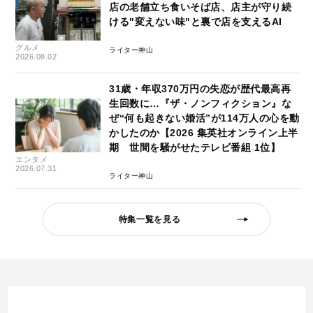
店の老舗立ち食いそば店、店主が守り続
ける"変えない味"と裏で店を支えるAI
グルメ
ライター神山
2026.08.02
31歳・年収370万円の失恋が歴代最高再
生回数に…『ザ・ノンフィクション』な
ぜ“何も起きない婚活”が114万人の心を動
かしたのか【2026 集英社オンライン上半
期 世間を騒がせたテレビ番組 1位】
エンタメ
2026.07.31
ライター神山
特集一覧を見る