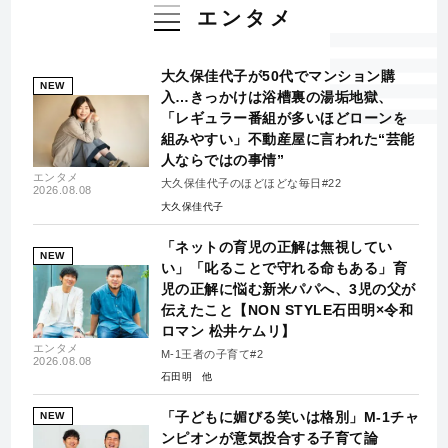
エンタメ
大久保佳代子が50代でマンション購
NEW
入…きっかけは浴槽裏の湯垢地獄、
「レギュラー番組が多いほどローンを
組みやすい」不動産屋に言われた“芸能
人ならではの事情”
エンタメ
大久保佳代子のほどほどな毎日#22
2026.08.08
大久保佳代子
「ネットの育児の正解は無視してい
NEW
い」「叱ることで守れる命もある」育
児の正解に悩む新米パパへ、3児の父が
伝えたこと【NON STYLE石田明×令和
ロマン 松井ケムリ】
エンタメ
M-1王者の子育て#2
2026.08.08
石田明
「子どもに媚びる笑いは格別」M-1チャ
NEW
ンピオンが意気投合する子育て論