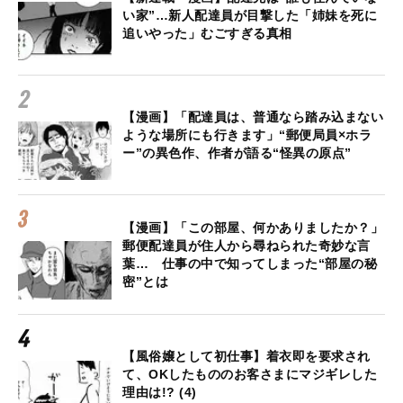
い家”…新人配達員が目撃した「姉妹を死に
追いやった」むごすぎる真相
【漫画】「配達員は、普通なら踏み込まない
ような場所にも行きます」“郵便局員×ホラ
ー”の異色作、作者が語る“怪異の原点”
【漫画】「この部屋、何かありましたか？」
郵便配達員が住人から尋ねられた奇妙な言
葉… 仕事の中で知ってしまった“部屋の秘
密”とは
【風俗嬢として初仕事】着衣即を要求され
て、OKしたもののお客さまにマジギレした
理由は!? (4)