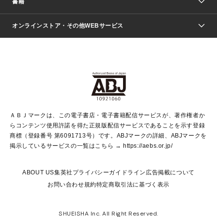
書籍
ファッション・美容
青年マンガ
ジャンプSQ.
Seventeen
週刊ヤングジャンプ
オンラインストア・その他WEBサービス
文芸・文庫・総合
芸能・情報・スポーツ
少女マンガ
Vジャンプ
non-no Web
ヤングジャンプ定期購読デジタル
すばる
Myojo
オンラインストア
りぼん
学芸・ノンフィクション・新書
最強ジャンプ
女性マンガ
@BAILA
ヤンジャン＋
小説すばる
週プレNEWS
マーガレット
集英社OTOコンテンツ
集英社 学芸編集部
少年ジャンプ＋
その他WEBサービス
クッキー
ライトノベル・ノベライズ
MAQUIA ONLINE
となりのヤングジャンプ
集英社 文芸ステーション
週プレ グラジャパ！
別冊マーガレット
SHUEISHA MANGA-ART HERITAGE
集英社 ビジネス書
ゼブラック
ココハナ
SHUEISHA ADNAVI
SPUR.JP
集英社Webマガジン Cobalt
グランドジャンプ
web 集英社文庫
キッズ
web Sportiva
マンガMee
ジャンプキャラクターズストア
集英社新書
ジャンプルーキー！
月刊オフィスユー
ＡＢＪマークは、この電子書店・電子書籍配信サービスが、著作権者か
EDITOR'S LAB
LEE
集英社オレンジ文庫
ウルトラジャンプ
青春と読書
パラスポ＋！
らコンテンツ使用許諾を得た正規版配信サービスであることを示す登録
集英社みらい文庫
リマコミ＋
HAPPY PLUS STORE
集英社新書プラス
ジャンプTOON
商標（登録番号 第6091713号）です。ABJマークの詳細、ABJマークを
Marisol
シフォン文庫
アジア人物史
S-KIDS.LAND
マンガMeets
掲示しているサービスの一覧はこちら →
https://aebs.or.jp/
shueisha vox
よみタイ
S-MANGA
Web éclat
ダッシュエックス文庫
LEEマルシェ
kotoba
集英社ジャンプリミックス
ABOUT US
集英社プライバシーガイドライン
広告掲載について
T JAPAN:The New York Times Style Magazine
JUMP j BOOKS
お問い合わせ
規約
特定商取引法に基づく表示
SHOP Marisol
e!集英社
集英社コミック文庫
集英社女性誌ポータル
éclat premium
imidas
MEN'S NON-NO WEB
SHUEISHA Inc. All Right Reserved.