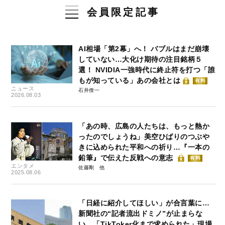
会員限定記事
AI相場「第2幕」へ！ バブルはまだ崩壊
していない…大化け期待の注目銘柄５
選！ NVIDIA一強時代に終止符を打つ「誰
もが知っている」あの会社とは
有料
ニュース
石井僚一
2026.08.03
「あの時、広島の人たちは、もっと熱か
ったのでしょうね」美空ひばりのつぶや
きに込められた平和への祈り…『一本の
鉛筆』で伝えた反戦への意志
有料
エンタメ
佐藤剛
2025.08.06
「日経に紹介してほしい」が合言葉に…
新聞社の“記者流出ドミノ”が止まらな
い 「TikToker化まで求められた」現場