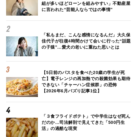
組が多いほどローンを組みやすい」不動産屋
に言われた“芸能人ならではの事情”
「私もまだ、こんな感情になるんだ」大久保
佳代子が往復4時間かけて会いに行った“話題
の子猿”…愛犬の老いに重ねた思いとは
【5日前のパスタを食べた20歳の学生が死
亡】電子レンジの再加熱での殺菌効果も期待
できない「チャーハン症候群」の恐怖
【2026年6月バズり記事1位】
「３食フライドポテト」で中学生はなぜ死ん
だのか…司法解剖で見えてきた「500円生
活」の過酷な現実