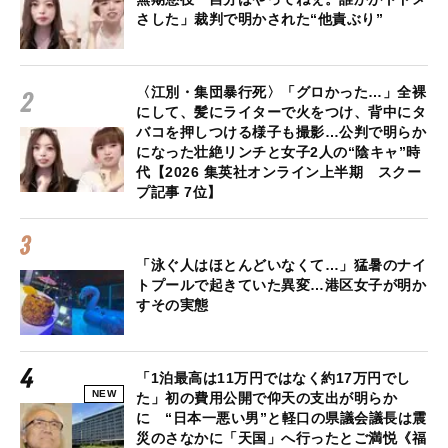
さした」裁判で明かされた“他責ぶり”
〈江別・集団暴行死〉「グロかった…」全裸
にして、髪にライターで火をつけ、背中にタ
バコを押しつける様子も撮影…公判で明らか
になった壮絶リンチと女子2人の“陰キャ”時
代【2026 集英社オンライン上半期 スクー
プ記事 7位】
「泳ぐ人はほとんどいなくて…」猛暑のナイ
トプールで起きていた異変…港区女子が明か
すその実態
「1泊最高は11万円ではなく約17万円でし
NEW
た」初の費用公開で仰天の支出が明らか
に “日本一悪い男”と軽口の県議会議長は震
災のさなかに「天国」へ行ったとご満悦《福