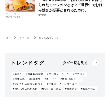
られたミッションとは？「世界中でお好
み焼きが必要とされるために」
ニュース
伏見学
2023.05.19
TOP
タグ一覧
G７広島サミット
トレンドタグ
タグ一覧を見る
#集英社
#宮﨑駿の詩学
#文芸ステーション
#中野京子
#岩井圭也
#山崎エマ
#エッセイ
#教養･カルチャー
#会いたい人に会いに行く
#佐藤雫
#インタビュー
#旅から生まれた名画
#汽笛、聞こえる
#赤坂憲雄
#風車と巨人