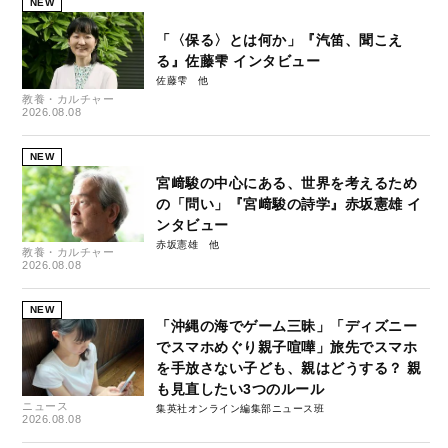
NEW
「〈保る〉とは何か」『汽笛、聞こえ
る』佐藤雫 インタビュー
佐藤雫
教養・カルチャー
2026.08.08
NEW
宮﨑駿の中心にある、世界を考えるため
の「問い」『宮﨑駿の詩学』赤坂憲雄 イ
ンタビュー
赤坂憲雄
教養・カルチャー
2026.08.08
NEW
「沖縄の海でゲーム三昧」「ディズニー
でスマホめぐり親子喧嘩」旅先でスマホ
を手放さない子ども、親はどうする？ 親
も見直したい3つのルール
ニュース
集英社オンライン編集部ニュース班
2026.08.08