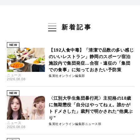
新着記事
NEW
【192人食中毒】「清潔で品数の多い感じ
のいいレストラン」静岡のスポーツ宿泊
施設内で集団発症…合宿・遠征の「集団
での食事」に知っておきたい予防策
ニュース
集英社オンライン編集部
2026.08.08
NEW
〈江別大学生集団暴行死〉主犯格の18歳
に無期懲役「自分はやってねぇ。誰かが
トドメさした」裁判で明かされた“他責ぶ
り”
ニュース
集英社オンライン編集部ニュース班
2026.08.08