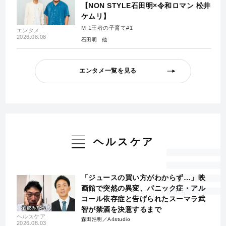
【NON STYLE石田明×令和ロマン 松井
ケムリ】
M-1王者の子育て#1
エンタメ
2026.08.08
石田明
エンタメ一覧を見る
ヘルスケア
「ジュースの買い方がわからず…」映
画館で突然の異変、パニック症・アル
コール依存症と告げられたスーマラ武
智が禁酒を決意するまで
ヘルスケア
森田浩明／A4studio
2026.08.03