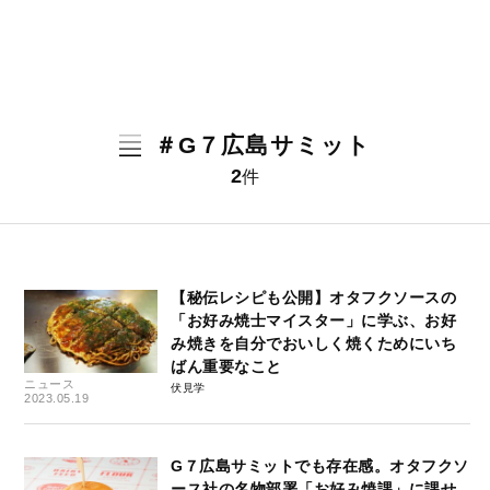
＃G７広島サミット
2
件
【秘伝レシピも公開】オタフクソースの
「お好み焼士マイスター」に学ぶ、お好
み焼きを自分でおいしく焼くためにいち
ばん重要なこと
ニュース
伏見学
2023.05.19
G７広島サミットでも存在感。オタフクソ
ース社の名物部署「お好み焼課」に課せ