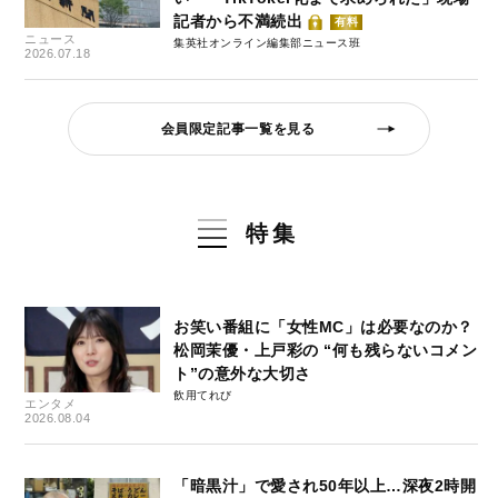
記者から不満続出
有料
ニュース
集英社オンライン編集部ニュース班
2026.07.18
会員限定記事一覧を見る
特集
お笑い番組に「女性MC」は必要なのか？
松岡茉優・上戸彩の “何も残らないコメン
ト”の意外な大切さ
飲用てれび
エンタメ
2026.08.04
「暗黒汁」で愛され50年以上…深夜2時開