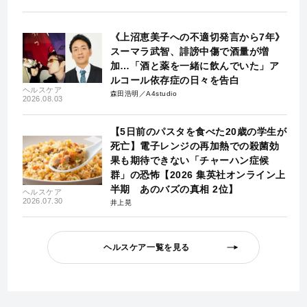
《上沼恵美子への不適切発言から7年》
スーマラ武智、誹謗中傷で酒量が増
加…「酒と薬を一緒に飲んでいた」ア
ルコール依存症の日々を告白
ヘルスケア
森田浩明／A4studio
2026.08.03
【5日前のパスタを食べた20歳の学生が
死亡】電子レンジの再加熱での殺菌効
果も期待できない「チャーハン症候
群」の恐怖【2026 集英社オンライン上
半期 あのバズの真相 2位】
ヘルスケア
2026.07.30
井上晃
ヘルスケア一覧を見る