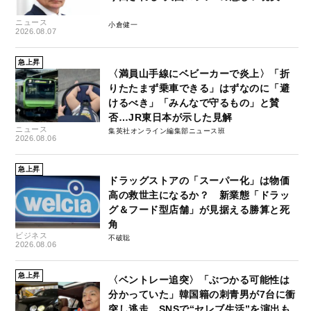
ニュース
小倉健一
2026.08.07
急上昇
〈満員山手線にベビーカーで炎上〉「折
りたたまず乗車できる」はずなのに「避
けるべき」「みんなで守るもの」と賛
否…JR東日本が示した見解
ニュース
集英社オンライン編集部ニュース班
2026.08.06
急上昇
ドラッグストアの「スーパー化」は物価
高の救世主になるか？ 新業態「ドラッ
グ＆フード型店舗」が見据える勝算と死
角
ビジネス
不破聡
2026.08.06
急上昇
〈ベントレー追突〉「ぶつかる可能性は
分かっていた」韓国籍の刺青男が7台に衝
突し逃走…SNSで“セレブ生活”を演出も