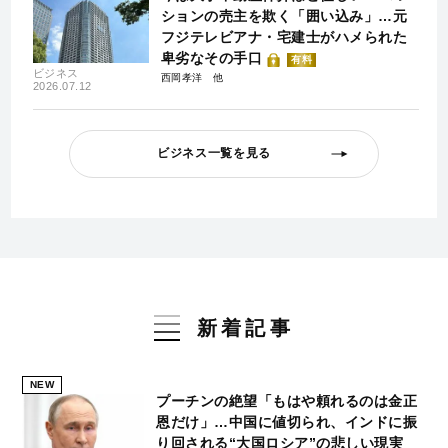
ションの売主を欺く「囲い込み」…元
フジテレビアナ・宅建士がハメられた
卑劣なその手口
有料
ビジネス
西岡孝洋
2026.07.12
ビジネス一覧を見る
新着記事
NEW
プーチンの絶望「もはや頼れるのは金正
恩だけ」…中国に値切られ、インドに振
り回される“大国ロシア”の悲しい現実