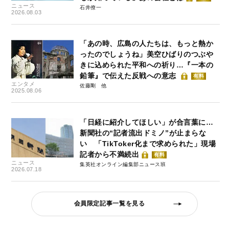
ニュース
石井僚一
2026.08.03
「あの時、広島の人たちは、もっと熱か
ったのでしょうね」美空ひばりのつぶや
きに込められた平和への祈り…『一本の
鉛筆』で伝えた反戦への意志
有料
エンタメ
佐藤剛
2025.08.06
「日経に紹介してほしい」が合言葉に…
新聞社の“記者流出ドミノ”が止まらな
い 「TikToker化まで求められた」現場
記者から不満続出
有料
ニュース
集英社オンライン編集部ニュース班
2026.07.18
会員限定記事一覧を見る