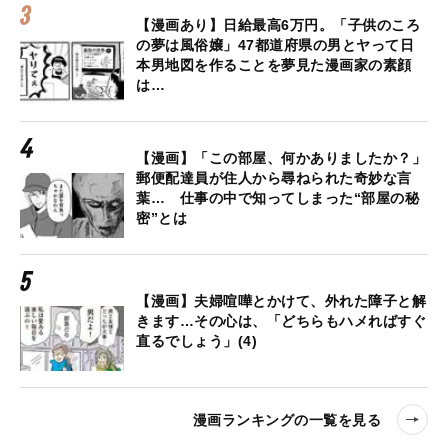
【漫画あり】日給最高6万円。「子供のころ
の夢は風俗嬢」47都道府県の男とヤって日
本男地図を作ることを夢見た漫画家の素顔
は…
【漫画】「この部屋、何かありましたか？」
郵便配達員が住人から尋ねられた奇妙な言
葉… 仕事の中で知ってしまった“部屋の秘
密”とは
【漫画】夫婦喧嘩とかけて、外れた障子と解
きます…その心は、「どちらもハメればすぐ
直るでしょう」(4)
漫画ランキングの一覧を見る