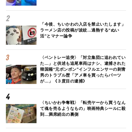
「今後、ちいかわの入店を禁止いたします」
ラーメン店の投稿が波紋…過熱する“ぬい
活”とマナー論争
〈ベントレー追突〉「対立集団に追われてい
た…」と供述も追尾車両はナシ、逮捕された
韓国籍“元ボンボン”インフルエンサーの刺青
男のトラブル歴「アメ車を買ったらパーツ
が…」《３度目の逮捕》
〈ちいかわ争奪戦〉「転売ヤーから買うなん
て魂を売るようなもの」映画特典シールに殺
到…満席続出の裏側