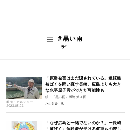
＃黒い雨
5
件
「原爆被害はまだ隠されている」遠距離
被ばくを問い直す長崎。広島よりも大き
な水平原子雲ができた可能性も
続・「黒い雨」訴訟 第４回
教養・カルチャー
小山美砂
2023.05.21
「なぜ広島と一緒でないのか？」ー長崎
「被ばく」体験者が受ける何重もの苦し