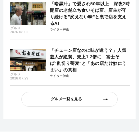
「暗黒汁」で愛され50年以上…深夜2時
開店の老舗立ち食いそば店、店主が守
り続ける"変えない味"と裏で店を支え
るAI
グルメ
ライター神山
2026.08.02
「チェーン店なのに味が違う？」人気
芸人が絶賛、売上1.2倍に…富士そ
ば“乱切り蕎麦”と「あの店だけ妙にう
まい」の真相
グルメ
ライター神山
2026.07.29
グルメ一覧を見る