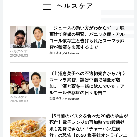
ヘルスケア
「ジュースの買い方がわからず…」映
画館で突然の異変、パニック症・アル
コール依存症と告げられたスーマラ武
智が禁酒を決意するまで
ヘルスケア
森田浩明／A4studio
2026.08.03
《上沼恵美子への不適切発言から7年》
スーマラ武智、誹謗中傷で酒量が増
加…「酒と薬を一緒に飲んでいた」ア
ルコール依存症の日々を告白
ヘルスケア
森田浩明／A4studio
2026.08.03
【5日前のパスタを食べた20歳の学生が
死亡】電子レンジの再加熱での殺菌効
果も期待できない「チャーハン症候
群」の恐怖【2026 集英社オンライン上