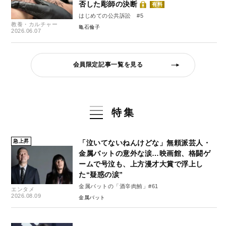
否した彫師の決断
有料
はじめての公共訴訟 #5
教養・カルチャー
亀石倫子
2026.06.07
会員限定記事一覧を見る
特集
急上昇
「泣いてないねんけどな」無頼派芸人・
金属バットの意外な涙…映画館、格闘ゲ
ームで号泣も、上方漫才大賞で浮上し
た“疑惑の涙”
金属バットの「酒辛肉鮪」#61
エンタメ
2026.08.09
金属バット