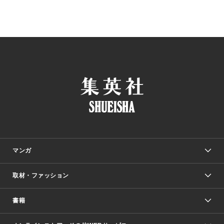
マンガ
取材・ファッション
少年マンガ
週刊少年ジャンプ
書籍
ファッション・美容
青年マンガ
ジャンプSQ.
Seventeen