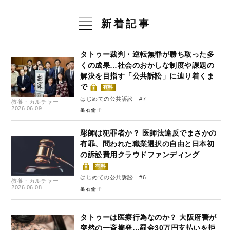
新着記事
タトゥー裁判・逆転無罪が勝ち取った多
くの成果…社会のおかしな制度や課題の
解決を目指す「公共訴訟」に辿り着くま
で
有料
はじめての公共訴訟 #7
教養・カルチャー
2026.06.09
亀石倫子
彫師は犯罪者か？ 医師法違反でまさかの
有罪、問われた職業選択の自由と日本初
の訴訟費用クラウドファンディング
有料
はじめての公共訴訟 #6
教養・カルチャー
2026.06.08
亀石倫子
タトゥーは医療行為なのか？ 大阪府警が
突然の一斉摘発…罰金30万円支払いを拒