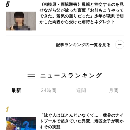
《相模原・両親殺害》母親と性交するのを見
せながら父が放った言葉「お前もこうやって
できた。若気の至りだった」少年が裁判で明
かした両親から受けた虐待とネグレクト
記事ランキングの一覧を見る
ニュースランキング
最新
24時間
週間
月間
「泳ぐ人はほとんどいなくて…」猛暑のナイ
トプールで起きていた異変…港区女子が明か
すその実態