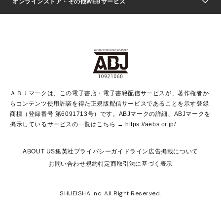
週刊ヤングジャンプ
オンラインストア・その他WEBサービス
文芸・文庫・総合
芸能・情報・スポーツ
少女マンガ
Vジャンプ
non-no Web
ヤングジャンプ定期購読デジタル
すばる
Myojo
オンラインストア
りぼん
学芸・ノンフィクション・新書
最強ジャンプ
女性マンガ
@BAILA
ヤンジャン＋
小説すばる
週プレNEWS
マーガレット
集英社OTOコンテンツ
集英社 学芸編集部
少年ジャンプ＋
その他WEBサービス
クッキー
ライトノベル・ノベライズ
MAQUIA ONLINE
となりのヤングジャンプ
集英社 文芸ステーション
週プレ グラジャパ！
別冊マーガレット
SHUEISHA MANGA-ART HERITAGE
集英社 ビジネス書
ゼブラック
ココハナ
SHUEISHA ADNAVI
SPUR.JP
集英社Webマガジン Cobalt
グランドジャンプ
web 集英社文庫
キッズ
web Sportiva
マンガMee
ジャンプキャラクターズストア
集英社新書
ジャンプルーキー！
月刊オフィスユー
ＡＢＪマークは、この電子書店・電子書籍配信サービスが、著作権者か
EDITOR'S LAB
LEE
集英社オレンジ文庫
ウルトラジャンプ
青春と読書
パラスポ＋！
らコンテンツ使用許諾を得た正規版配信サービスであることを示す登録
集英社みらい文庫
リマコミ＋
HAPPY PLUS STORE
集英社新書プラス
ジャンプTOON
商標（登録番号 第6091713号）です。ABJマークの詳細、ABJマークを
Marisol
シフォン文庫
アジア人物史
S-KIDS.LAND
マンガMeets
掲示しているサービスの一覧はこちら →
https://aebs.or.jp/
shueisha vox
よみタイ
S-MANGA
Web éclat
ダッシュエックス文庫
LEEマルシェ
kotoba
集英社ジャンプリミックス
ABOUT US
集英社プライバシーガイドライン
広告掲載について
T JAPAN:The New York Times Style Magazine
JUMP j BOOKS
お問い合わせ
規約
特定商取引法に基づく表示
SHOP Marisol
e!集英社
集英社コミック文庫
集英社女性誌ポータル
éclat premium
imidas
MEN'S NON-NO WEB
SHUEISHA Inc. All Right Reserved.
mirabella
UOMO