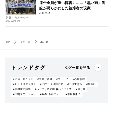
原告全員が重い障害に……「黒い雨」訴
訟が明らかにした被爆者の現実
小山美砂
教養・カルチャー
2022.08.06
TOP
タグ一覧
黒い雨
トレンドタグ
タグ一覧を見る
#汽笛、聞こえる
#青春と読書
#エッセイ
#赤坂憲雄
#ピンク地底人３号
#小説
#池井戸潤
#小説すばる
#集英社
#宮﨑駿の詩学
#ハヤブサ消防団 森へつづく道
#俵万智
#文芸ステーション
#教養･カルチャー
#本谷有希子