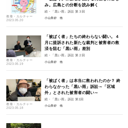
み。広島との分断を読み解く
続・「黒い雨」訴訟 第３回
教養・カルチャー
小山美砂
2023.05.20
「被ばく者」たちの終わらない闘い。４
月に提訴された新たな裁判と被害者の救
済を阻む「黒い雨」差別
続・「黒い雨」訴訟 第２回
教養・カルチャー
小山美砂
2023.05.19
「被ばく者」は本当に救われたのか？ 終
わらなかった「黒い雨」訴訟～「区域
外」とされた被害者の闘い～
続・「黒い雨」訴訟 第1回
教養・カルチャー
小山美砂
2023.05.18