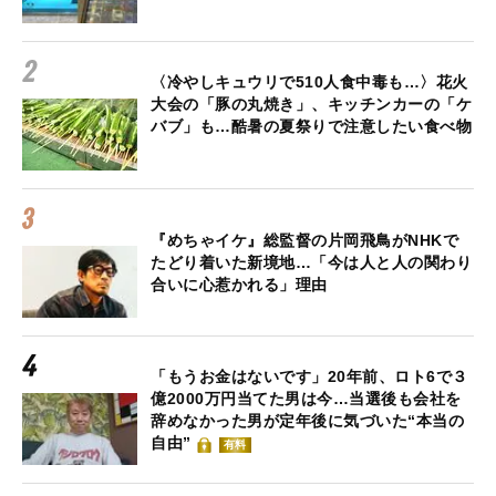
〈冷やしキュウリで510人食中毒も…〉花火
大会の「豚の丸焼き」、キッチンカーの「ケ
バブ」も…酷暑の夏祭りで注意したい食べ物
『めちゃイケ』総監督の片岡飛鳥がNHKで
たどり着いた新境地…「今は人と人の関わり
合いに心惹かれる」理由
「もうお金はないです」20年前、ロト6で３
億2000万円当てた男は今…当選後も会社を
辞めなかった男が定年後に気づいた“本当の
自由”
有料