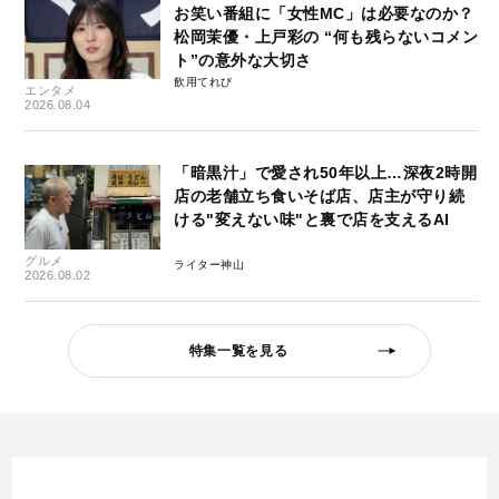
お笑い番組に「女性MC」は必要なのか？
松岡茉優・上戸彩の “何も残らないコメン
ト”の意外な大切さ
飲用てれび
エンタメ
2026.08.04
「暗黒汁」で愛され50年以上…深夜2時開
店の老舗立ち食いそば店、店主が守り続
ける"変えない味"と裏で店を支えるAI
グルメ
ライター神山
2026.08.02
特集一覧を見る