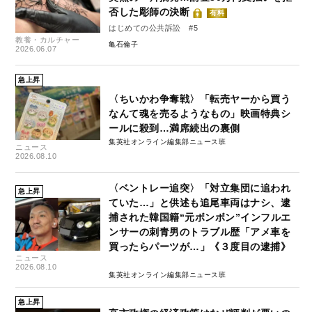
否した彫師の決断
有料
はじめての公共訴訟 #5
教養・カルチャー
亀石倫子
2026.06.07
急上昇
〈ちいかわ争奪戦〉「転売ヤーから買う
なんて魂を売るようなもの」映画特典シ
ールに殺到…満席続出の裏側
集英社オンライン編集部ニュース班
ニュース
2026.08.10
〈ベントレー追突〉「対立集団に追われ
急上昇
ていた…」と供述も追尾車両はナシ、逮
捕された韓国籍“元ボンボン”インフルエ
ンサーの刺青男のトラブル歴「アメ車を
買ったらパーツが…」《３度目の逮捕》
ニュース
2026.08.10
集英社オンライン編集部ニュース班
急上昇