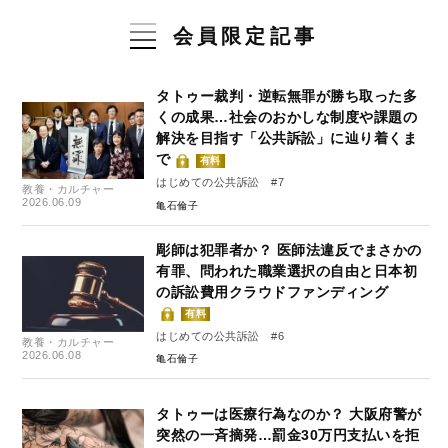
会員限定記事
タトゥー裁判・逆転無罪が勝ち取った多
くの成果…社会のおかしな制度や課題の
解決を目指す「公共訴訟」に辿り着くま
で
有料
はじめての公共訴訟 #7
教養・カルチャー
2026.06.09
亀石倫子
彫師は犯罪者か？ 医師法違反でまさかの
有罪、問われた職業選択の自由と日本初
の訴訟費用クラウドファンディング
有料
はじめての公共訴訟 #6
教養・カルチャー
2026.06.08
亀石倫子
タトゥーは医療行為なのか？ 大阪府警が
突然の一斉摘発…罰金30万円支払いを拒