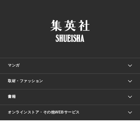
マンガ
取材・ファッション
少年マンガ
週刊少年ジャンプ
書籍
ファッション・美容
青年マンガ
ジャンプSQ.
Seventeen
週刊ヤングジャンプ
オンラインストア・その他WEBサービス
文芸・文庫・総合
芸能・情報・スポーツ
少女マンガ
Vジャンプ
non-no Web
ヤングジャンプ定期購読デジタル
すばる
Myojo
オンラインストア
りぼん
学芸・ノンフィクション・新書
最強ジャンプ
女性マンガ
@BAILA
ヤンジャン＋
小説すばる
週プレNEWS