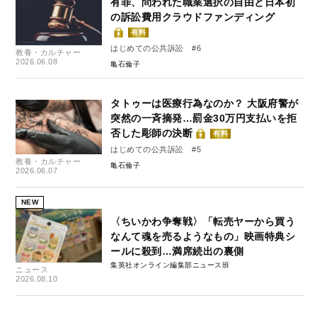
有罪、問われた職業選択の自由と日本初
の訴訟費用クラウドファンディング
有料
はじめての公共訴訟 #6
教養・カルチャー
2026.06.08
亀石倫子
タトゥーは医療行為なのか？ 大阪府警が
突然の一斉摘発…罰金30万円支払いを拒
否した彫師の決断
有料
はじめての公共訴訟 #5
教養・カルチャー
亀石倫子
2026.06.07
NEW
〈ちいかわ争奪戦〉「転売ヤーから買う
なんて魂を売るようなもの」映画特典シ
ールに殺到…満席続出の裏側
集英社オンライン編集部ニュース班
ニュース
2026.08.10