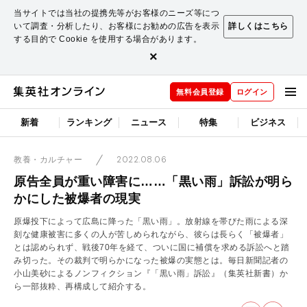
当サイトでは当社の提携先等がお客様のニーズ等につ
いて調査・分析したり、お客様にお勧めの広告を表示
詳しくはこちら
する目的で Cookie を使用する場合があります。
×
無料会員登録
ログイン
新着
ランキング
ニュース
特集
ビジネス
2022.08.06
教養・カルチャー
原告全員が重い障害に……「黒い雨」訴訟が明ら
かにした被爆者の現実
原爆投下によって広島に降った「黒い雨」。放射線を帯びた雨による深
刻な健康被害に多くの人が苦しめられながら、彼らは長らく「被爆者」
とは認められず、戦後70年を経て、ついに国に補償を求める訴訟へと踏
み切った。その裁判で明らかになった被爆の実態とは。毎日新聞記者の
小山美砂によるノンフィクション『「黒い雨」訴訟』（集英社新書）か
ら一部抜粋、再構成して紹介する。