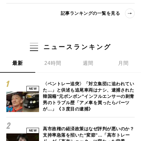
記事ランキングの一覧を見る
ニュースランキング
最新
24時間
週間
月間
〈ベントレー追突〉「対立集団に追われてい
NEW
た…」と供述も追尾車両はナシ、逮捕された
韓国籍“元ボンボン”インフルエンサーの刺青
男のトラブル歴「アメ車を買ったらパーツ
が…」《３度目の逮捕》
高市政権の経済政策はなぜ評判が悪いのか？
NEW
支持率急落を招いた“変節”…「高市トレー