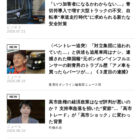
「いつ加害者になるかわからない…」青
切符導入で増す大型トラックの不安、自
転車“車道走行時代”に求められる新たな
安全対策
ビジネス
2026.07.21
〈ベントレー追突〉「対立集団に追われ
NEW
ていた…」と供述も追尾車両はナシ、逮
捕された韓国籍“元ボンボン”インフルエ
ンサーの刺青男のトラブル歴「アメ車を
買ったらパーツが…」《３度目の逮捕》
ニュース
2026.08.10
集英社オンライン編集部ニュース班
NEW
高市政権の経済政策はなぜ評判が悪いの
か？ 支持率急落を招いた“変節”…「高市
トレード」が「高市ショック」に変わっ
た背景
ニュース
竹橋大吉
2026.08.10