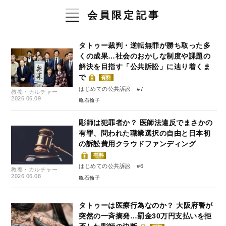
会員限定記事
タトゥー裁判・逆転無罪が勝ち取った多
くの成果…社会のおかしな制度や課題の
解決を目指す「公共訴訟」に辿り着くま
で
有料
はじめての公共訴訟 #7
教養・カルチャー
2026.06.09
亀石倫子
彫師は犯罪者か？ 医師法違反でまさかの
有罪、問われた職業選択の自由と日本初
の訴訟費用クラウドファンディング
有料
はじめての公共訴訟 #6
教養・カルチャー
2026.06.08
亀石倫子
タトゥーは医療行為なのか？ 大阪府警が
突然の一斉摘発…罰金30万円支払いを拒