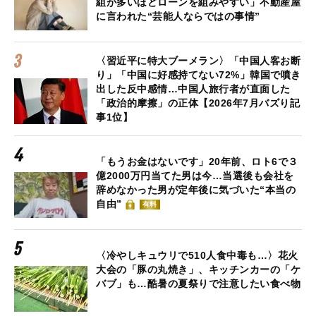
組が多いほどローンを組みやすい」不動産屋
に言われた“芸能人ならではの事情”
〈習近平に特大ブーメラン〉「中国人客お断
り」「中国に好感持てない72%」韓国で噴き
出した反中感情…中国人旅行者が直面した
「政治的摩擦」の正体【2026年7月バズり記
事1位】
「もうお金はないです」20年前、ロト6で３
億2000万円当てた男は今…当選後も会社を
辞めなかった男が定年後に気づいた“本当の
自由”
有料
〈冷やしキュウリで510人食中毒も…〉花火
大会の「豚の丸焼き」、キッチンカーの「ケ
バブ」も…酷暑の夏祭りで注意したい食べ物