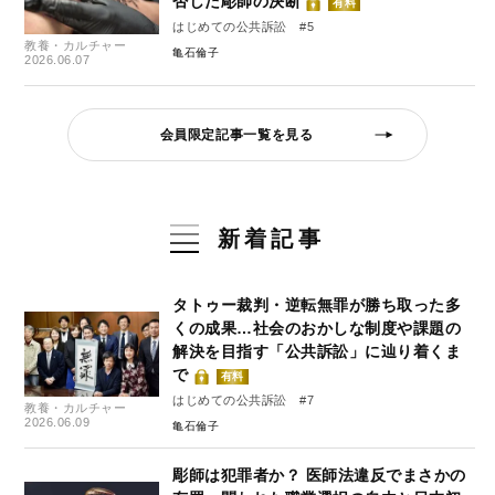
否した彫師の決断
有料
はじめての公共訴訟 #5
教養・カルチャー
亀石倫子
2026.06.07
会員限定記事一覧を見る
新着記事
タトゥー裁判・逆転無罪が勝ち取った多
くの成果…社会のおかしな制度や課題の
解決を目指す「公共訴訟」に辿り着くま
で
有料
はじめての公共訴訟 #7
教養・カルチャー
2026.06.09
亀石倫子
彫師は犯罪者か？ 医師法違反でまさかの