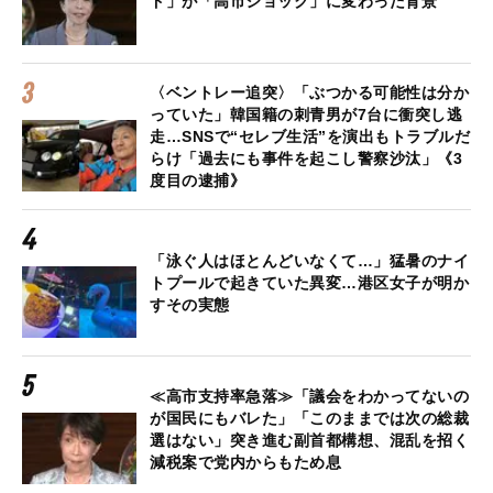
ド」が「高市ショック」に変わった背景
〈ベントレー追突〉「ぶつかる可能性は分か
っていた」韓国籍の刺青男が7台に衝突し逃
走…SNSで“セレブ生活”を演出もトラブルだ
らけ「過去にも事件を起こし警察沙汰」《3
度目の逮捕》
「泳ぐ人はほとんどいなくて…」猛暑のナイ
トプールで起きていた異変…港区女子が明か
すその実態
≪高市支持率急落≫「議会をわかってないの
が国民にもバレた」「このままでは次の総裁
選はない」突き進む副首都構想、混乱を招く
減税案で党内からもため息