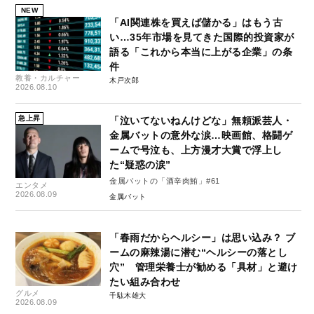
NEW
「AI関連株を買えば儲かる」はもう古
い…35年市場を見てきた国際的投資家が
語る「これから本当に上がる企業」の条
件
教養・カルチャー
木戸次郎
2026.08.10
急上昇
「泣いてないねんけどな」無頼派芸人・
金属バットの意外な涙…映画館、格闘ゲ
ームで号泣も、上方漫才大賞で浮上し
た“疑惑の涙”
金属バットの「酒辛肉鮪」#61
エンタメ
2026.08.09
金属バット
「春雨だからヘルシー」は思い込み？ ブ
ームの麻辣湯に潜む“ヘルシーの落とし
穴” 管理栄養士が勧める「具材」と避け
たい組み合わせ
グルメ
千駄木雄大
2026.08.09