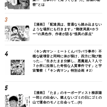
密”とは
【漫画】「配達員は、普通なら踏み込まない
ような場所にも行きます」“郵便局員×ホラ
ー”の異色作、作者が語る“怪異の原点”
〈キン肉マン・ミートくんバラバラ事件〉不
穏な破壊音と同時に体が裂け、四方に飛び散
った…「生きたまま分解し、悪魔超人７人で
７か所に拉致した奇怪な人質事件です」と宇
宙警察〈『キン肉マン』特別企画 ＃2〉
【漫画】「たま」のキーボーディスト柳原陽
一郎との出会い。燃えないゴミの日にゴミの
山で運命のモノと出会って…(8)