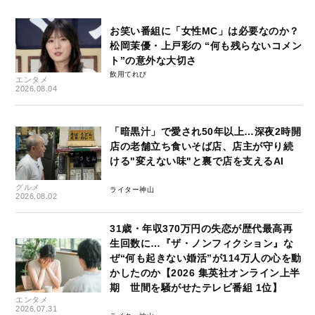
お笑い番組に「女性MC」は必要なのか？
松岡茉優・上戸彩の “何も残らないコメン
ト”の意外な大切さ
飲用てれび
エンタメ
2026.08.04
「暗黒汁」で愛され50年以上…深夜2時開
店の老舗立ち食いそば店、店主が守り続
ける"変えない味"と裏で店を支えるAI
グルメ
ライター神山
2026.08.02
31歳・年収370万円の失恋が歴代最高再
生回数に…『ザ・ノンフィクション』な
ぜ“何も起きない婚活”が114万人の心を動
かしたのか【2026 集英社オンライン上半
期 世間を騒がせたテレビ番組 1位】
エンタメ
2026.07.31