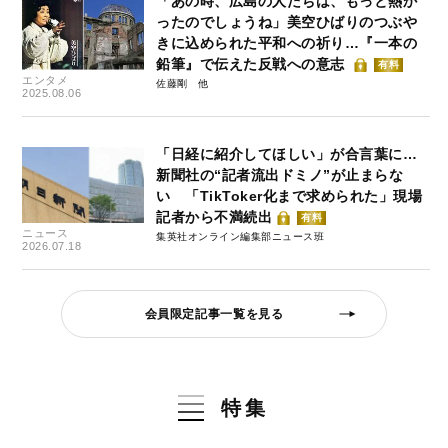
「あの時、広島の人たちは、もっと熱か
ったのでしょうね」美空ひばりのつぶや
きに込められた平和への祈り…『一本の
鉛筆』で伝えた反戦への意志
有料
エンタメ
佐藤剛
2025.08.06
「日経に紹介してほしい」が合言葉に…
新聞社の“記者流出ドミノ”が止まらな
い 「TikToker化まで求められた」現場
記者から不満続出
有料
ニュース
集英社オンライン編集部ニュース班
2026.07.18
会員限定記事一覧を見る
特集