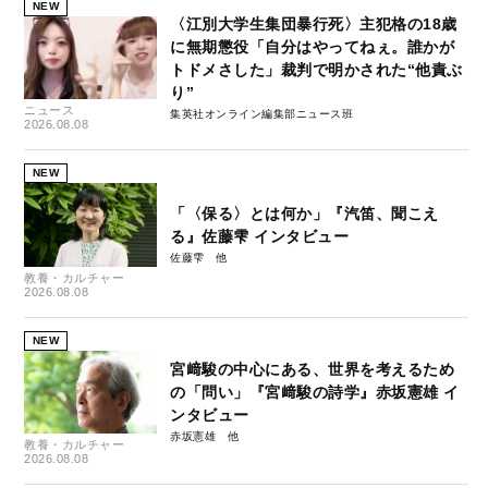
NEW
〈江別大学生集団暴行死〉主犯格の18歳
に無期懲役「自分はやってねぇ。誰かが
トドメさした」裁判で明かされた“他責ぶ
り”
ニュース
集英社オンライン編集部ニュース班
2026.08.08
NEW
「〈保る〉とは何か」『汽笛、聞こえ
る』佐藤雫 インタビュー
佐藤雫
教養・カルチャー
2026.08.08
NEW
宮﨑駿の中心にある、世界を考えるため
の「問い」『宮﨑駿の詩学』赤坂憲雄 イ
ンタビュー
赤坂憲雄
教養・カルチャー
2026.08.08