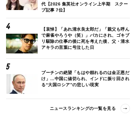
代【2026 集英社オンライン上半期 スクー
プ記事 7位】
【哀悼】「あれ清水良太郎だ」「親父も呼ん
で麻雀やろうや（笑）」バカにされ、ゴキブ
リ駆除の仕事の後に死を考えた後、父・清水
アキラの言葉に号泣した日
プーチンの絶望「もはや頼れるのは金正恩だ
け」…中国に値切られ、インドに振り回され
る“大国ロシア”の悲しい現実
ニュースランキングの一覧を見る