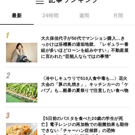
最新
24時間
週間
月間
大久保佳代子が50代でマンション購入…き
っかけは浴槽裏の湯垢地獄、「レギュラー番
組が多いほどローンを組みやすい」不動産屋
に言われた“芸能人ならではの事情”
〈冷やしキュウリで510人食中毒も…〉花火
大会の「豚の丸焼き」、キッチンカーの「ケ
バブ」も…酷暑の夏祭りで注意したい食べ物
【5日前のパスタを食べた20歳の学生が死
亡】電子レンジの再加熱での殺菌効果も期待
できない「チャーハン症候群」の恐怖