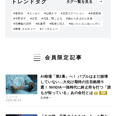
トレンドタグ
タグ一覧を見る
#集英社
#エッセイ
#山崎エマ
#文芸ステーション
#赤坂憲雄
#中野京子
#文芸
#汽笛、聞こえる
#旅から生まれた名画
#宮﨑駿の詩学
#佐藤雫
#風車と巨人
#会いたい人に会いに行く
#教養･カルチャー
#インタビュー
会員限定記事
AI相場「第2幕」へ！ バブルはまだ崩壊
していない…大化け期待の注目銘柄５
選！ NVIDIA一強時代に終止符を打つ「誰
もが知っている」あの会社とは
有料
ニュース
石井僚一
2026.08.03