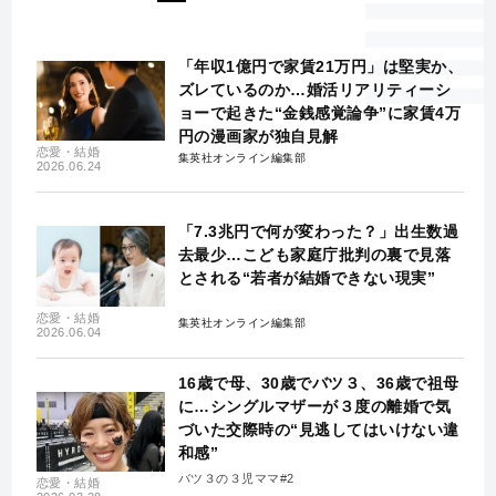
「年収1億円で家賃21万円」は堅実か、
ズレているのか…婚活リアリティーシ
ョーで起きた“金銭感覚論争”に家賃4万
円の漫画家が独自見解
恋愛・結婚
集英社オンライン編集部
2026.06.24
「7.3兆円で何が変わった？」出生数過
去最少…こども家庭庁批判の裏で見落
とされる“若者が結婚できない現実”
恋愛・結婚
集英社オンライン編集部
2026.06.04
16歳で母、30歳でバツ３、36歳で祖母
に…シングルマザーが３度の離婚で気
づいた交際時の“見逃してはいけない違
和感”
バツ３の３児ママ#2
恋愛・結婚