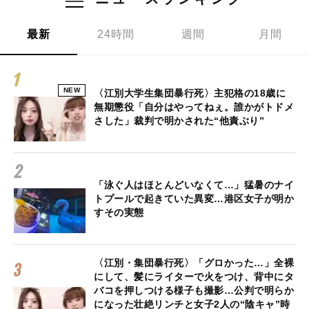
最新
24時間
週間
月間
NEW
〈江別大学生集団暴行死〉主犯格の18歳に
無期懲役「自分はやってねぇ。誰かがトドメ
さした」裁判で明かされた“他責ぶり”
「泳ぐ人はほとんどいなくて…」猛暑のナイ
トプールで起きていた異変…港区女子が明か
すその実態
〈江別・集団暴行死〉「グロかった…」全裸
にして、髪にライターで火をつけ、背中にタ
バコを押しつける様子も撮影…公判で明らか
になった壮絶リンチと女子2人の“陰キャ”時