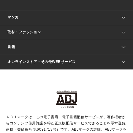
マンガ
取材・ファッション
少年マンガ
週刊少年ジャンプ
書籍
ファッション・美容
青年マンガ
ジャンプSQ.
Seventeen
週刊ヤングジャンプ
オンラインストア・その他WEBサービス
文芸・文庫・総合
芸能・情報・スポーツ
少女マンガ
Vジャンプ
non-no Web
ヤングジャンプ定期購読デジタル
すばる
Myojo
オンラインストア
りぼん
学芸・ノンフィクション・新書
最強ジャンプ
女性マンガ
@BAILA
ヤンジャン＋
小説すばる
週プレNEWS
マーガレット
集英社OTOコンテンツ
集英社 学芸編集部
少年ジャンプ＋
その他WEBサービス
クッキー
ライトノベル・ノベライズ
MAQUIA ONLINE
となりのヤングジャンプ
集英社 文芸ステーション
週プレ グラジャパ！
別冊マーガレット
SHUEISHA MANGA-ART HERITAGE
集英社 ビジネス書
ゼブラック
ココハナ
SHUEISHA ADNAVI
SPUR.JP
集英社Webマガジン Cobalt
グランドジャンプ
web 集英社文庫
キッズ
web Sportiva
マンガMee
ジャンプキャラクターズストア
集英社新書
ジャンプルーキー！
月刊オフィスユー
ＡＢＪマークは、この電子書店・電子書籍配信サービスが、著作権者か
EDITOR'S LAB
LEE
集英社オレンジ文庫
ウルトラジャンプ
青春と読書
パラスポ＋！
らコンテンツ使用許諾を得た正規版配信サービスであることを示す登録
集英社みらい文庫
リマコミ＋
HAPPY PLUS STORE
集英社新書プラス
ジャンプTOON
商標（登録番号 第6091713号）です。ABJマークの詳細、ABJマークを
Marisol
シフォン文庫