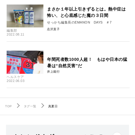
まさか１年以上引きずるとは。熱中症は
怖い、と心底感じた魔の３日間
せっかち編集長のEMANON DAYS ＃7
志沢直子
編集部
2022.08.11
年間死者数1000人超！ もはや日本の猛
暑は“自然災害”だ
井上能行
ヘルスケア
2022.06.03
TOP
タグ一覧
真夏日