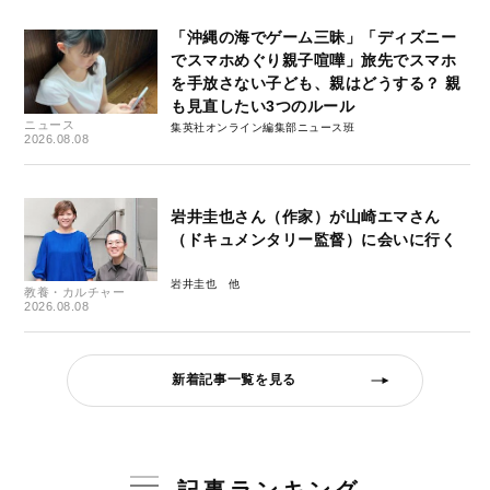
「沖縄の海でゲーム三昧」「ディズニー
でスマホめぐり親子喧嘩」旅先でスマホ
を手放さない子ども、親はどうする？ 親
も見直したい3つのルール
ニュース
集英社オンライン編集部ニュース班
2026.08.08
岩井圭也さん（作家）が山崎エマさん
（ドキュメンタリー監督）に会いに行く
岩井圭也
教養・カルチャー
2026.08.08
新着記事一覧を見る
記事ランキング