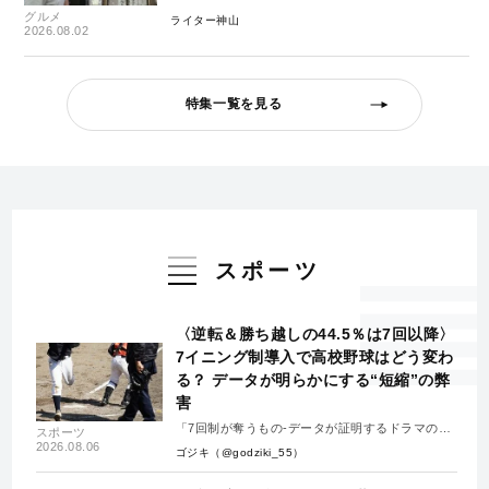
グルメ
ライター神山
2026.08.02
特集一覧を見る
スポーツ
〈逆転＆勝ち越しの44.5％は7回以降〉
7イニング制導入で高校野球はどう変わ
る？ データが明らかにする“短縮”の弊
害
「7回制が奪うもの-データが証明するドラマの消
スポーツ
失-」
2026.08.06
ゴジキ（@godziki_55）