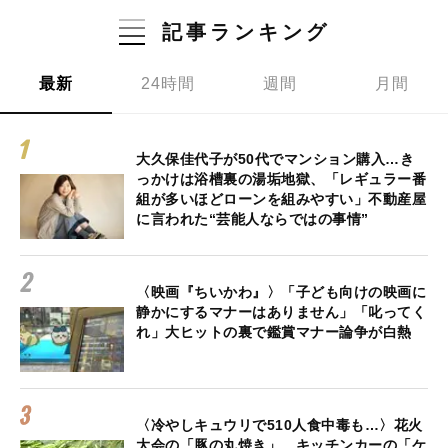
記事ランキング
最新
24時間
週間
月間
大久保佳代子が50代でマンション購入…き
っかけは浴槽裏の湯垢地獄、「レギュラー番
組が多いほどローンを組みやすい」不動産屋
に言われた“芸能人ならではの事情”
〈映画『ちいかわ』〉「子ども向けの映画に
静かにするマナーはありません」「叱ってく
れ」大ヒットの裏で鑑賞マナー論争が白熱
〈冷やしキュウリで510人食中毒も…〉花火
大会の「豚の丸焼き」、キッチンカーの「ケ