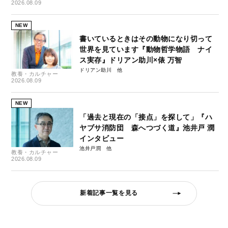
2026.08.09
NEW
書いているときはその動物になり切って
世界を見ています『動物哲学物語 ナイ
ス実存』ドリアン助川×俵 万智
ドリアン助川
教養・カルチャー
2026.08.09
NEW
「過去と現在の「接点」を探して」『ハ
ヤブサ消防団 森へつづく道』池井戸 潤
インタビュー
池井戸潤
教養・カルチャー
2026.08.09
新着記事一覧を見る