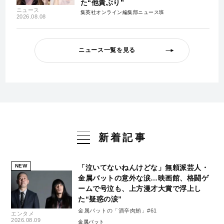
た“他責ぶり”
ニュース
集英社オンライン編集部ニュース班
2026.08.08
ニュース一覧を見る
新着記事
NEW
「泣いてないねんけどな」無頼派芸人・
金属バットの意外な涙…映画館、格闘ゲ
ームで号泣も、上方漫才大賞で浮上し
た“疑惑の涙”
金属バットの「酒辛肉鮪」#61
エンタメ
2026.08.09
金属バット