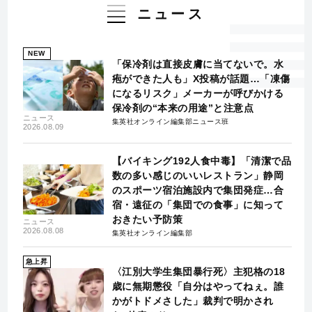
ニュース
NEW
「保冷剤は直接皮膚に当てないで。水
疱ができた人も」X投稿が話題…「凍傷
になるリスク」メーカーが呼びかける
保冷剤の“本来の用途”と注意点
ニュース
集英社オンライン編集部ニュース班
2026.08.09
【バイキング192人食中毒】「清潔で品
数の多い感じのいいレストラン」静岡
のスポーツ宿泊施設内で集団発症…合
宿・遠征の「集団での食事」に知って
おきたい予防策
ニュース
2026.08.08
集英社オンライン編集部
急上昇
〈江別大学生集団暴行死〉主犯格の18
歳に無期懲役「自分はやってねぇ。誰
かがトドメさした」裁判で明かされ