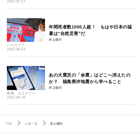
2022.07.17
年間死者数1000人超！ もはや日本の猛
暑は“自然災害”だ
井上能行
ヘルスケア
2022.06.03
あの大震災の「余震」はどこへ消えたの
か？ 福島県沖地震から学べること
井上能行
教養・カルチャー
2022.04.26
TOP
人物一覧
井上能行