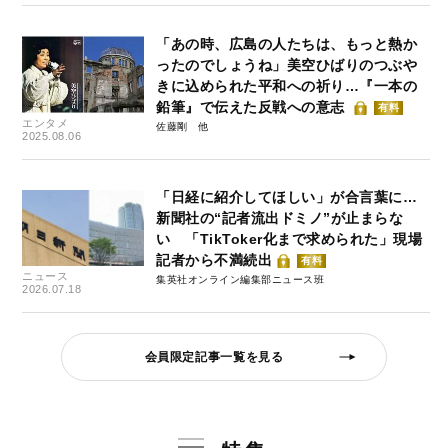
「あの時、広島の人たちは、もっと熱か
ったのでしょうね」美空ひばりのつぶや
きに込められた平和への祈り…『一本の
鉛筆』で伝えた反戦への意志
有料
エンタメ
佐藤剛
2025.08.06
「日経に紹介してほしい」が合言葉に…
新聞社の“記者流出ドミノ”が止まらな
い 「TikToker化まで求められた」現場
記者から不満続出
有料
ニュース
集英社オンライン編集部ニュース班
2026.07.18
会員限定記事一覧を見る