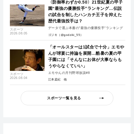
〈防御率わずか0.50〉21世紀夏の甲子
園“最強の優勝投手”ランキング…伝説
の試合を制したハンカチ王子を抑えた
歴代最強投手は？
データで選ぶ本書の”最強の優勝投手”ランキング
スポーツ
2026.08.05
ゴジキ（@godziki_55）
「オールスターは1試合で十分」エモや
んが球宴に持論を展開…酷暑の夏の甲
子園には「そんなにお体が大事ならも
うやらなくていい」
エモやんの月刊野球放談#8
スポーツ
2026.08.04
江本孟紀
スポーツ一覧を見る