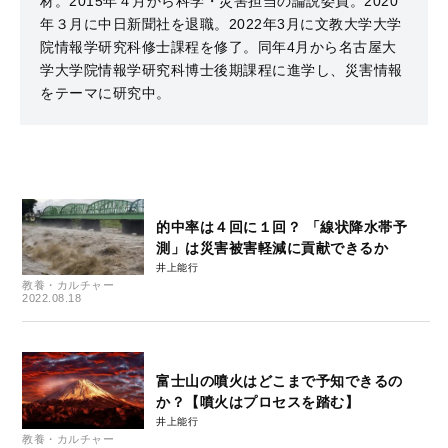
材。2015年４月から科学・災害担当の論説委員。2020
年３月に中日新聞社を退職。2022年3月に文教大学大学
院情報学研究科修士課程を修了。同年4月から名古屋大
学大学院情報学研究科博士後期課程に進学し、災害情報
をテーマに研究中。
的中率は４回に１回？ 「線状降水帯予
測」は災害被害軽減に貢献できるか
井上能行
教養・カルチャー
2022.08.18
富士山の噴火はどこまで予知できるの
か？【噴火はプロセスを踏む】
井上能行
教養・カルチャー