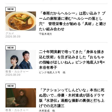
NEW
「春雨だからヘルシー」は思い込み？ ブ
ームの麻辣湯に潜む“ヘルシーの落とし
穴” 管理栄養士が勧める「具材」と避け
たい組み合わせ
グルメ
千駄木雄大
2026.08.09
NEW
二十年間演劇で培ってきた「身体を描き
込む技術」を注ぎ込みました『おもちゃ
の指輪がほしいねん』ピンク地底人3号×
本谷有希子
教養・カルチャー
ピンク地底人３号
2026.08.09
NEW
「アクションってしんどいな」本当に死
ぬ思いで…俳優・木村達成が語るドラマ
版『水滸伝』過酷な撮影の裏側と打ち上
げでの北方謙三
教養・カルチャー
木村達成