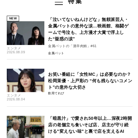
特集
NEW
「泣いてないねんけどな」無頼派芸人・
金属バットの意外な涙…映画館、格闘ゲ
ームで号泣も、上方漫才大賞で浮上し
た“疑惑の涙”
金属バットの「酒辛肉鮪」#61
エンタメ
2026.08.09
金属バット
お笑い番組に「女性MC」は必要なのか？
松岡茉優・上戸彩の “何も残らないコメン
ト”の意外な大切さ
飲用てれび
エンタメ
2026.08.04
「暗黒汁」で愛され50年以上…深夜2時開
店の老舗立ち食いそば店、店主が守り続
ける"変えない味"と裏で店を支えるAI