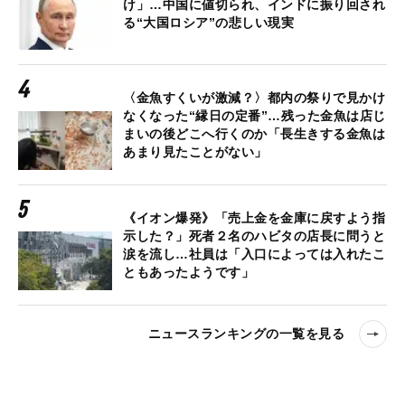
け」…中国に値切られ、インドに振り回され
る“大国ロシア”の悲しい現実
〈金魚すくいが激減？〉都内の祭りで見かけ
なくなった“縁日の定番”…残った金魚は店じ
まいの後どこへ行くのか「長生きする金魚は
あまり見たことがない」
《イオン爆発》「売上金を金庫に戻すよう指
示した？」死者２名のハビタの店長に問うと
涙を流し…社員は「入口によっては入れたこ
ともあったようです」
ニュースランキングの一覧を見る