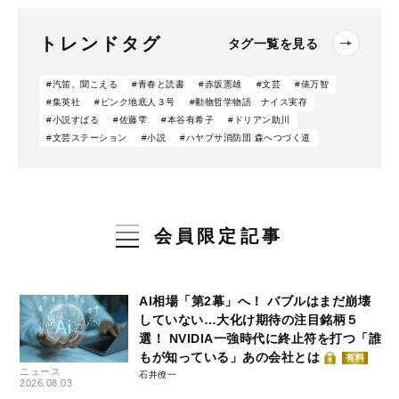
トレンドタグ
タグ一覧を見る
#汽笛、聞こえる
#青春と読書
#赤坂憲雄
#文芸
#俵万智
#集英社
#ピンク地底人３号
#動物哲学物語 ナイス実存
#小説すばる
#佐藤雫
#本谷有希子
#ドリアン助川
#文芸ステーション
#小説
#ハヤブサ消防団 森へつづく道
会員限定記事
AI相場「第2幕」へ！ バブルはまだ崩壊
していない…大化け期待の注目銘柄５
選！ NVIDIA一強時代に終止符を打つ「誰
もが知っている」あの会社とは
有料
ニュース
石井僚一
2026.08.03