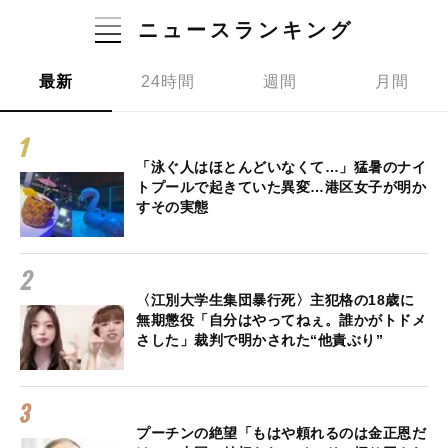
ニュースランキング
最新
24時間
週間
月間
「泳ぐ人はほとんどいなくて…」猛暑のナイ
トプールで起きていた異変…港区女子が明か
すその実態
〈江別大学生集団暴行死〉主犯格の18歳に
無期懲役「自分はやってねぇ。誰かがトドメ
さした」裁判で明かされた“他責ぶり”
プーチンの絶望「もはや頼れるのは金正恩だ