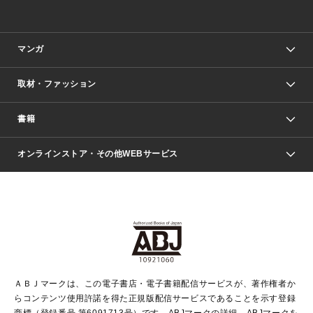
マンガ
取材・ファッション
少年マンガ
週刊少年ジャンプ
書籍
ファッション・美容
青年マンガ
ジャンプSQ.
Seventeen
週刊ヤングジャンプ
オンラインストア・その他WEBサービス
文芸・文庫・総合
芸能・情報・スポーツ
少女マンガ
Vジャンプ
non-no Web
ヤングジャンプ定期購読デジタル
すばる
Myojo
オンラインストア
りぼん
学芸・ノンフィクション・新書
最強ジャンプ
女性マンガ
@BAILA
ヤンジャン＋
小説すばる
週プレNEWS
マーガレット
集英社OTOコンテンツ
集英社 学芸編集部
少年ジャンプ＋
その他WEBサービス
クッキー
ライトノベル・ノベライズ
MAQUIA ONLINE
となりのヤングジャンプ
集英社 文芸ステーション
週プレ グラジャパ！
別冊マーガレット
SHUEISHA MANGA-ART HERITAGE
集英社 ビジネス書
ゼブラック
ココハナ
SHUEISHA ADNAVI
SPUR.JP
集英社Webマガジン Cobalt
グランドジャンプ
web 集英社文庫
キッズ
web Sportiva
マンガMee
ジャンプキャラクターズストア
集英社新書
ジャンプルーキー！
月刊オフィスユー
ＡＢＪマークは、この電子書店・電子書籍配信サービスが、著作権者か
EDITOR'S LAB
LEE
集英社オレンジ文庫
ウルトラジャンプ
青春と読書
パラスポ＋！
らコンテンツ使用許諾を得た正規版配信サービスであることを示す登録
集英社みらい文庫
リマコミ＋
HAPPY PLUS STORE
集英社新書プラス
ジャンプTOON
商標（登録番号 第6091713号）です。ABJマークの詳細、ABJマークを