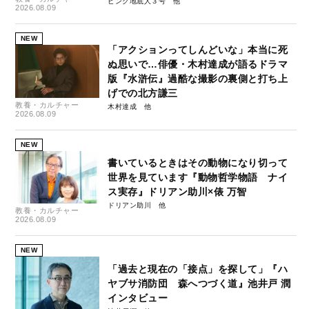
ピンク地底人３号
2026.08.09
NEW
「アクションってしんどいな」本当に死
ぬ思いで…俳優・木村達成が語るドラマ
版『水滸伝』過酷な撮影の裏側と打ち上
げでの北方謙三
教養・カルチャー
木村達成
2026.08.09
NEW
書いているときはその動物になり切って
世界を見ています『動物哲学物語 ナイ
ス実存』ドリアン助川×俵 万智
ドリアン助川
教養・カルチャー
2026.08.09
NEW
「過去と現在の「接点」を探して」『ハ
ヤブサ消防団 森へつづく道』池井戸 潤
インタビュー