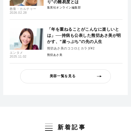
り”の難易度とは
集英社オンライン編集部
教養・カルチャー
2026.02.28
「年を重ねることがこんなに楽しいと
は」──持病も公表した熊切あさ美が明
かす、”崖っぷち”の先の人生
熊切あさ美のココロとカラダ#2
エンタメ
熊切あさ美
2025.11.02
美容一覧を見る
新着記事