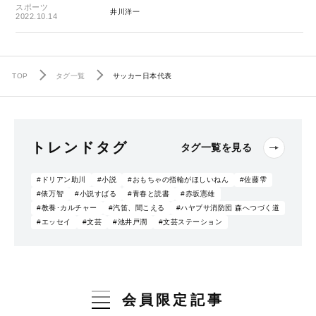
スポーツ
井川洋一
2022.10.14
TOP
タグ一覧
サッカー日本代表
トレンドタグ
タグ一覧を見る
#ドリアン助川
#小説
#おもちゃの指輪がほしいねん
#佐藤雫
#俵万智
#小説すばる
#青春と読書
#赤坂憲雄
#教養･カルチャー
#汽笛、聞こえる
#ハヤブサ消防団 森へつづく道
#エッセイ
#文芸
#池井戸潤
#文芸ステーション
会員限定記事