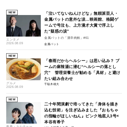
NEW
「泣いてないねんけどな」無頼派芸人・
金属バットの意外な涙…映画館、格闘ゲ
ームで号泣も、上方漫才大賞で浮上し
た“疑惑の涙”
金属バットの「酒辛肉鮪」#61
エンタメ
2026.08.09
金属バット
NEW
「春雨だからヘルシー」は思い込み？ ブ
ームの麻辣湯に潜む“ヘルシーの落とし
穴” 管理栄養士が勧める「具材」と避け
たい組み合わせ
グルメ
千駄木雄大
2026.08.09
NEW
二十年間演劇で培ってきた「身体を描き
込む技術」を注ぎ込みました『おもちゃ
の指輪がほしいねん』ピンク地底人3号×
本谷有希子
教養・カルチャー