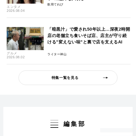
飲用てれび
エンタメ
2026.08.04
「暗黒汁」で愛され50年以上…深夜2時開
店の老舗立ち食いそば店、店主が守り続
ける"変えない味"と裏で店を支えるAI
グルメ
ライター神山
2026.08.02
特集一覧を見る
編集部