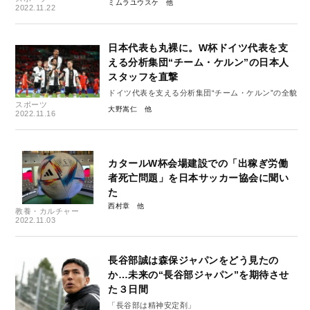
ミムラユウスケ
2022.11.22
日本代表も丸裸に。W杯ドイツ代表を支
える分析集団“チーム・ケルン”の日本人
スタッフを直撃
ドイツ代表を支える分析集団“チーム・ケルン”の全貌
スポーツ
大野嵩仁
2022.11.16
カタールW杯会場建設での「出稼ぎ労働
者死亡問題」を日本サッカー協会に聞い
た
西村章
教養・カルチャー
2022.11.03
長谷部誠は森保ジャパンをどう見たの
か…未来の“長谷部ジャパン”を期待させ
た３日間
「長谷部は精神安定剤」