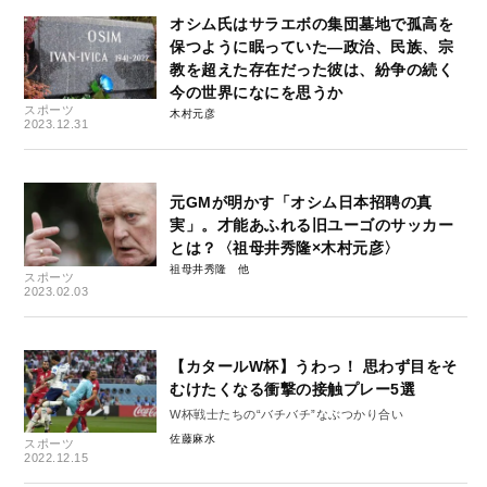
オシム氏はサラエボの集団墓地で孤高を
保つように眠っていた―政治、民族、宗
教を超えた存在だった彼は、紛争の続く
今の世界になにを思うか
スポーツ
木村元彦
2023.12.31
元GMが明かす「オシム日本招聘の真
実」。才能あふれる旧ユーゴのサッカー
とは？〈祖母井秀隆×木村元彦〉
祖母井秀隆
スポーツ
2023.02.03
【カタールW杯】うわっ！ 思わず目をそ
むけたくなる衝撃の接触プレー5選
W杯戦士たちの“バチバチ”なぶつかり合い
佐藤麻水
スポーツ
2022.12.15