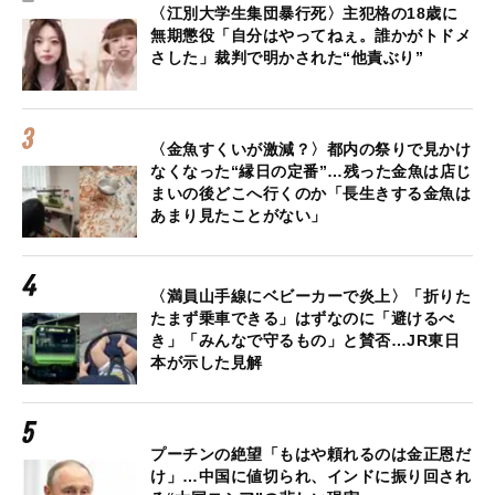
〈江別大学生集団暴行死〉主犯格の18歳に
無期懲役「自分はやってねぇ。誰かがトドメ
さした」裁判で明かされた“他責ぶり”
〈金魚すくいが激減？〉都内の祭りで見かけ
なくなった“縁日の定番”…残った金魚は店じ
まいの後どこへ行くのか「長生きする金魚は
あまり見たことがない」
〈満員山手線にベビーカーで炎上〉「折りた
たまず乗車できる」はずなのに「避けるべ
き」「みんなで守るもの」と賛否…JR東日
本が示した見解
プーチンの絶望「もはや頼れるのは金正恩だ
け」…中国に値切られ、インドに振り回され