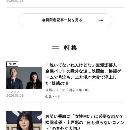
2026.07.18
会員限定記事一覧を見る
特集
NEW
「泣いてないねんけどな」無頼派芸人・
金属バットの意外な涙…映画館、格闘ゲ
ームで号泣も、上方漫才大賞で浮上し
た“疑惑の涙”
金属バットの「酒辛肉鮪」#61
エンタメ
2026.08.09
金属バット
お笑い番組に「女性MC」は必要なのか？
松岡茉優・上戸彩の “何も残らないコメン
ト”の意外な大切さ