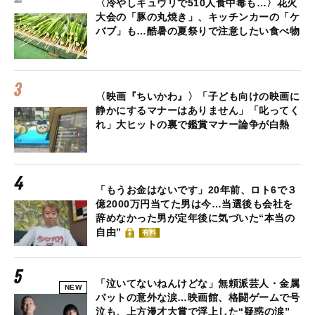
〈冷やしキュウリで510人食中毒も…〉花火
大会の「豚の丸焼き」、キッチンカーの「ケ
バブ」も…酷暑の夏祭りで注意したい食べ物
〈映画『ちいかわ』〉「子ども向けの映画に
静かにするマナーはありません」「叱ってく
れ」大ヒットの裏で鑑賞マナー論争が白熱
「もうお金はないです」20年前、ロト6で３
億2000万円当てた男は今…当選後も会社を
辞めなかった男が定年後に気づいた“本当の
自由”
有料
「泣いてないねんけどな」無頼派芸人・金属
NEW
バットの意外な涙…映画館、格闘ゲームで号
泣も、上方漫才大賞で浮上した“疑惑の涙”