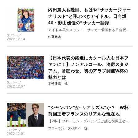
内田篤人も瞠目。もはや“サッカージャー
ナリスト”と呼ぶべきアイドル、日向坂
46・影山優佳の“サッカー語録
アイドル界のメッシ！ サッカー愛溢れる日向坂
スポーツ
46・影山優佳
佐藤麻水
2022.12.14
【日本代表の躍進にカタール人も日本フ
ァンに！】ノンアルコール、冷房スタジ
アム、番狂わせ。初のアラブ開催W杯の
魅力とは
スポーツ
木崎伸也
2022.12.07
“シャンパン”か“リアリズム”か？ W杯
前回王者フランスのリアルな現在地
【W杯】フローラン・ダバディ氏が語る前回王者フ
ランス代表 「フランス国内ではベスト16までは楽勝
フローラン・ダバディ
スポーツ
ムード」
2022.12.01