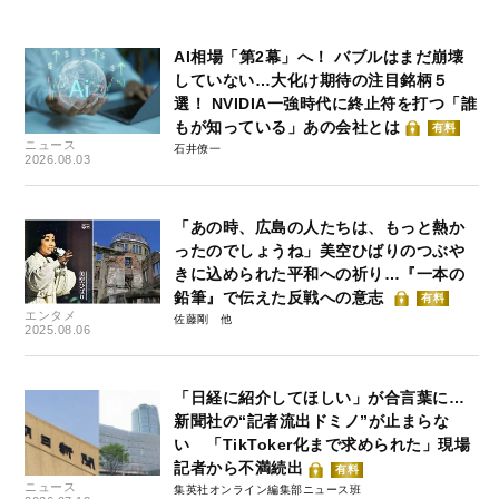
AI相場「第2幕」へ！ バブルはまだ崩壊
していない…大化け期待の注目銘柄５
選！ NVIDIA一強時代に終止符を打つ「誰
もが知っている」あの会社とは
有料
ニュース
石井僚一
2026.08.03
「あの時、広島の人たちは、もっと熱か
ったのでしょうね」美空ひばりのつぶや
きに込められた平和への祈り…『一本の
鉛筆』で伝えた反戦への意志
有料
エンタメ
佐藤剛
2025.08.06
「日経に紹介してほしい」が合言葉に…
新聞社の“記者流出ドミノ”が止まらな
い 「TikToker化まで求められた」現場
記者から不満続出
有料
ニュース
集英社オンライン編集部ニュース班