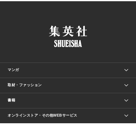
マンガ
取材・ファッション
少年マンガ
週刊少年ジャンプ
書籍
ファッション・美容
青年マンガ
ジャンプSQ.
Seventeen
週刊ヤングジャンプ
オンラインストア・その他WEBサービス
文芸・文庫・総合
芸能・情報・スポーツ
少女マンガ
Vジャンプ
non-no Web
ヤングジャンプ定期購読デジタル
すばる
Myojo
オンラインストア
りぼん
学芸・ノンフィクション・新書
最強ジャンプ
女性マンガ