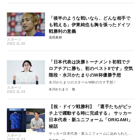
「後半のような戦いなら、どんな相手で
も戦える」伊東純也も胸を張ったドイツ
戦勝利の意義
浅田真樹
スポーツ
2022.11.26
「日本代表は決勝トーナメント初戦でク
ロアチアに勝ち、初のベスト8です」空気
階段・水川かたまりのW杯優勝予想
水川かたまりのカタールW杯のガチ予想！
スポーツ
水川かたまり
2022.11.24
【祝・ドイツ戦勝利】 「選手たちがピッ
チ上で躍動する時に完成する」 サッカー
日本代表・新ユニフォーム「ORIGAMI」
秘話
サッカー日本代表・新ユニフォームに込められた想
スポーツ
い
2022.11.23