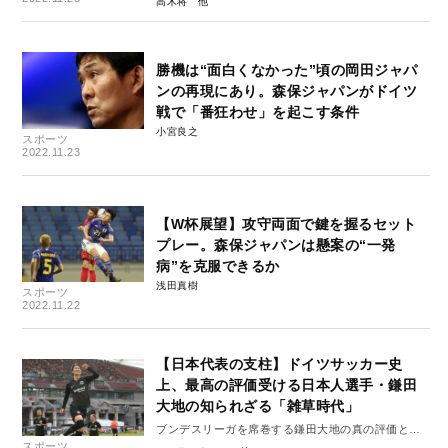
高木将
勝機は“面白くなかった”頃の岡田ジャパ
ンの再現にあり。森保ジャパンがドイツ
戦で「番狂わせ」を起こす条件
小宮良之
スポーツ
2022.11.23
【W杯展望】攻守両面で鍵を握るセット
プレー。森保ジャパンは懸案の“一発
病”を克服できるか
浅田真樹
スポーツ
2022.11.22
【日本代表の支柱】ドイツサッカー史
上、最高の評価受ける日本人選手・鎌田
大地の知られざる「雑草時代」
ブンデスリーガを席巻する鎌田大地の真の評価と経
スポーツ
歴