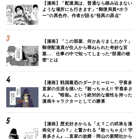
【漫画】「配達員は、普通なら踏み込まない
ような場所にも行きます」“郵便局員×ホラ
ー”の異色作、作者が語る“怪異の原点”
【漫画】「この部屋、何かありましたか？」
郵便配達員が住人から尋ねられた奇妙な言
葉… 仕事の中で知ってしまった“部屋の秘
密”とは
【漫画】戦国最恐のダークヒーロー、宇喜多
直家の生涯を描いた『殺っちゃえ!! 宇喜多さ
ん』。〝暗殺〟という絶対的な個性を持った
漫画キャラクターとしての勝算
【漫画】歴史好きからも「え？この武将を漫
画化するの？」と驚かれる『殺っちゃえ!! 宇
喜多さん』…直家の故郷・岡山の新聞社から