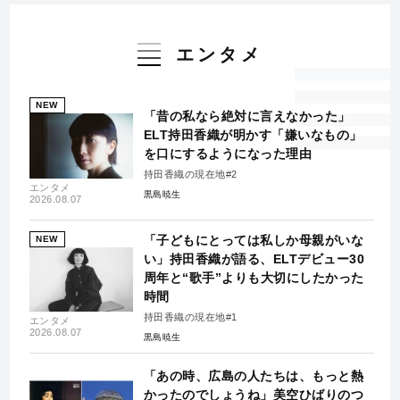
エンタメ
NEW
「昔の私なら絶対に言えなかった」
ELT持田香織が明かす「嫌いなもの」
を口にするようになった理由
持田香織の現在地#2
エンタメ
黒島暁生
2026.08.07
「子どもにとっては私しか母親がいな
NEW
い」持田香織が語る、ELTデビュー30
周年と“歌手”よりも大切にしたかった
時間
持田香織の現在地#1
エンタメ
2026.08.07
黒島暁生
「あの時、広島の人たちは、もっと熱
かったのでしょうね」美空ひばりのつ