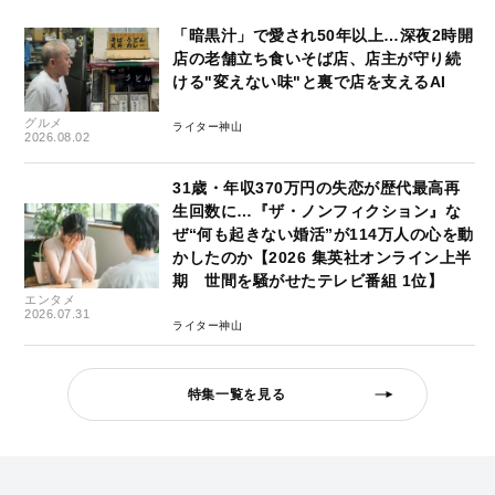
「暗黒汁」で愛され50年以上…深夜2時開
店の老舗立ち食いそば店、店主が守り続
ける"変えない味"と裏で店を支えるAI
グルメ
ライター神山
2026.08.02
31歳・年収370万円の失恋が歴代最高再
生回数に…『ザ・ノンフィクション』な
ぜ“何も起きない婚活”が114万人の心を動
かしたのか【2026 集英社オンライン上半
期 世間を騒がせたテレビ番組 1位】
エンタメ
2026.07.31
ライター神山
特集一覧を見る