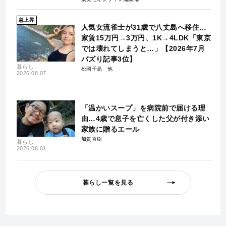
急上昇
人気女流雀士が31歳で八丈島へ移住…
家賃15万円→3万円、1K→4LDK「東京
では壊れてしまうと…」【2026年7月
バズり記事3位】
暮らし
松岡千晶
2026.08.07
「温かいスープ」を病院前で届ける理
由…4歳で息子を亡くした父が付き添い
家族に贈るエール
加賀直樹
暮らし
2026.08.01
暮らし一覧を見る