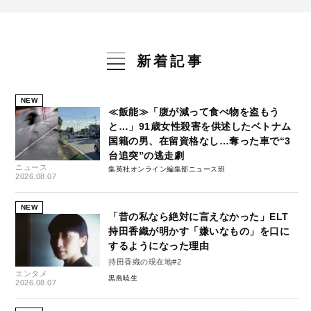
新着記事
NEW
≪飯能≫「腹が減って食べ物を盗もう
と…」91歳女性殺害を供述したベトナム
国籍の男、在留資格なし…奪った車で“3
台追突”の逃走劇
ニュース
集英社オンライン編集部ニュース班
2026.08.07
NEW
「昔の私なら絶対に言えなかった」ELT
持田香織が明かす「嫌いなもの」を口に
するようになった理由
持田香織の現在地#2
エンタメ
黒島暁生
2026.08.07