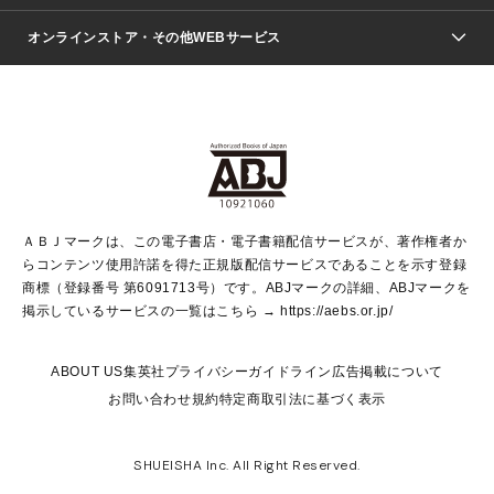
ジャンプSQ.
Seventeen
週刊ヤングジャンプ
オンラインストア・その他WEBサービス
文芸・文庫・総合
芸能・情報・スポーツ
少女マンガ
Vジャンプ
non-no Web
ヤングジャンプ定期購読デジタル
すばる
Myojo
オンラインストア
りぼん
学芸・ノンフィクション・新書
最強ジャンプ
女性マンガ
@BAILA
ヤンジャン＋
小説すばる
週プレNEWS
マーガレット
集英社OTOコンテンツ
集英社 学芸編集部
少年ジャンプ＋
その他WEBサービス
クッキー
ライトノベル・ノベライズ
MAQUIA ONLINE
となりのヤングジャンプ
集英社 文芸ステーション
週プレ グラジャパ！
別冊マーガレット
SHUEISHA MANGA-ART HERITAGE
集英社 ビジネス書
ゼブラック
ココハナ
SHUEISHA ADNAVI
SPUR.JP
集英社Webマガジン Cobalt
グランドジャンプ
web 集英社文庫
キッズ
web Sportiva
マンガMee
ジャンプキャラクターズストア
集英社新書
ジャンプルーキー！
月刊オフィスユー
ＡＢＪマークは、この電子書店・電子書籍配信サービスが、著作権者か
EDITOR'S LAB
LEE
集英社オレンジ文庫
ウルトラジャンプ
青春と読書
パラスポ＋！
らコンテンツ使用許諾を得た正規版配信サービスであることを示す登録
集英社みらい文庫
リマコミ＋
HAPPY PLUS STORE
集英社新書プラス
ジャンプTOON
商標（登録番号 第6091713号）です。ABJマークの詳細、ABJマークを
Marisol
シフォン文庫
アジア人物史
S-KIDS.LAND
マンガMeets
掲示しているサービスの一覧はこちら →
https://aebs.or.jp/
shueisha vox
よみタイ
S-MANGA
Web éclat
ダッシュエックス文庫
LEEマルシェ
kotoba
集英社ジャンプリミックス
ABOUT US
集英社プライバシーガイドライン
広告掲載について
T JAPAN:The New York Times Style Magazine
JUMP j BOOKS
お問い合わせ
規約
特定商取引法に基づく表示
SHOP Marisol
e!集英社
集英社コミック文庫
集英社女性誌ポータル
éclat premium
imidas
MEN'S NON-NO WEB
SHUEISHA Inc. All Right Reserved.
mirabella