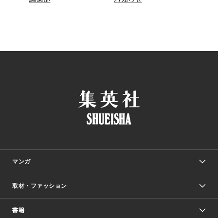
マンガ
取材・ファッション
少年マンガ
週刊少年ジャンプ
書籍
ファッション・美容
青年マンガ