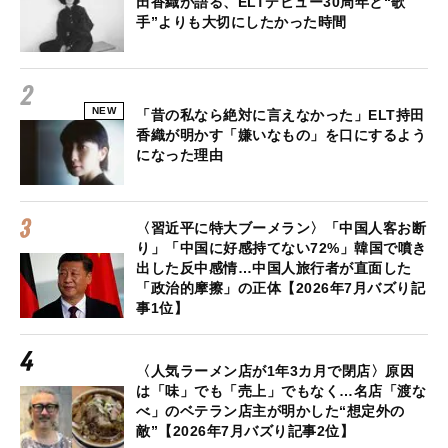
田香織が語る、ELTデビュー30周年と“歌
手”よりも大切にしたかった時間
NEW
「昔の私なら絶対に言えなかった」ELT持田
香織が明かす「嫌いなもの」を口にするよう
になった理由
〈習近平に特大ブーメラン〉「中国人客お断
り」「中国に好感持てない72%」韓国で噴き
出した反中感情…中国人旅行者が直面した
「政治的摩擦」の正体【2026年7月バズり記
事1位】
〈人気ラーメン店が1年3カ月で閉店〉原因
は「味」でも「売上」でもなく…名店「渡な
べ」のベテラン店主が明かした“想定外の
敵”【2026年7月バズり記事2位】