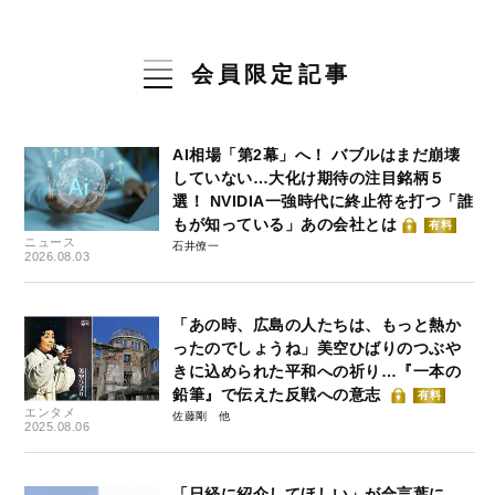
会員限定記事
AI相場「第2幕」へ！ バブルはまだ崩壊
していない…大化け期待の注目銘柄５
選！ NVIDIA一強時代に終止符を打つ「誰
もが知っている」あの会社とは
有料
ニュース
石井僚一
2026.08.03
「あの時、広島の人たちは、もっと熱か
ったのでしょうね」美空ひばりのつぶや
きに込められた平和への祈り…『一本の
鉛筆』で伝えた反戦への意志
有料
エンタメ
佐藤剛
2025.08.06
「日経に紹介してほしい」が合言葉に…