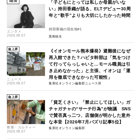
NEW
「子どもにとっては私しか母親がいな
い」持田香織が語る、ELTデビュー30周
年と“歌手”よりも大切にしたかった時間
持田香織の現在地#1
エンタメ
2026.08.07
黒島暁生
急上昇
《イオンモール熊本爆発》避難後になぜ
再入館できた？ハビタ幹部は「気をつけ
て行ってらっしゃいと…モール職員は引
き止めなかった」と主張、イオンは「運
用を徹底できなかった可能性」
ニュース
2026.08.07
集英社オンライン編集部ニュース班
急上昇
「貧乏くさい」「禁止にしてほしい」ガ
チャガチャの“サーチ行為”が物議 SNS
で賛否真っ二つ、店舗側が明かした意外
な本音【2026年7月バズり記事5位】
教養・カルチャー
集英社オンライン編集部
2026.08.07