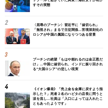
トプールで起きていた異変…港区女子が明か
すその実態
〈屈辱のプーチン〉習近平に「値切られ」
「無視され」まるで主従関係…苦境深刻化の
ロシアが中国の属国になりつつある背景
プーチンの絶望「もはや頼れるのは金正恩だ
け」…中国に値切られ、インドに振り回され
る“大国ロシア”の悲しい現実
《イオン爆発》「売上金を金庫に戻すよう指
示した？」死者２名のハビタの店長に問うと
涙を流し…社員は「入口によっては入れたこ
ともあったようです」