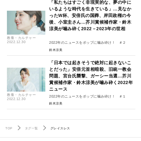
「私たちはすごく非現実的な、夢の中に
いるような時代を生きている」…見なか
ったW杯、安倍氏の国葬、岸田政権の今
後、小室圭さん…芥川賞候補作家・鈴木
涼美が噛み砕く2022－2023年の世相
教養・カルチャー
2022.12.30
2022年のニュースをポップに噛み砕け！ ＃２
鈴木涼美
「日本では起きそうで絶対に起きないこ
とだった」安倍元首相暗殺、旧統一教会
問題、宮台氏襲撃、ガーシー当選…芥川
賞候補作家・鈴木涼美が噛み砕く2022年
ニュース
教養・カルチャー
2022年のニュースをポップに噛み砕け！ ＃１
2022.12.30
鈴木涼美
TOP
タグ一覧
グレイスレス