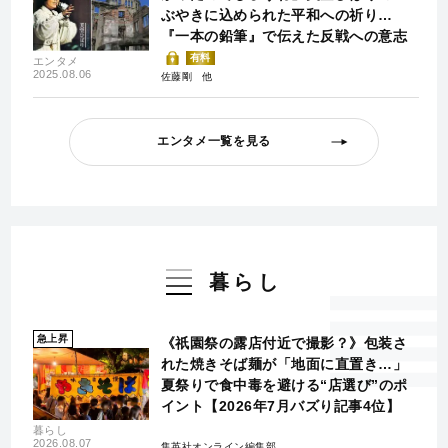
ぶやきに込められた平和への祈り…
『一本の鉛筆』で伝えた反戦への意志
有料
エンタメ
2025.08.06
佐藤剛
エンタメ一覧を見る
暮らし
急上昇
《祇園祭の露店付近で撮影？》包装さ
れた焼きそば麺が「地面に直置き…」
夏祭りで食中毒を避ける“店選び”のポ
イント【2026年7月バズり記事4位】
暮らし
2026.08.07
集英社オンライン編集部