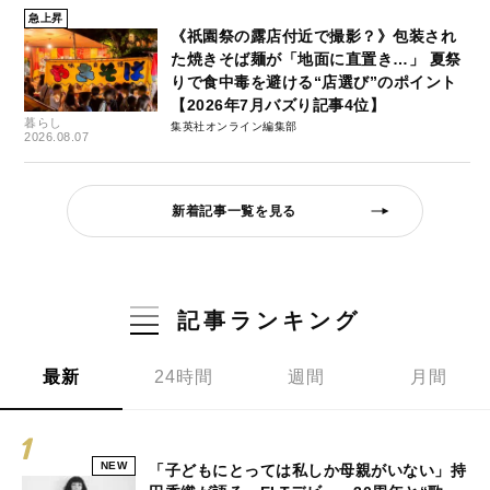
急上昇
《祇園祭の露店付近で撮影？》包装され
た焼きそば麺が「地面に直置き…」 夏祭
りで食中毒を避ける“店選び”のポイント
【2026年7月バズり記事4位】
暮らし
集英社オンライン編集部
2026.08.07
新着記事一覧を見る
記事ランキング
最新
24時間
週間
月間
NEW
「子どもにとっては私しか母親がいない」持