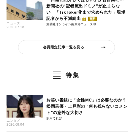
新聞社の“記者流出ドミノ”が止まらな
い 「TikToker化まで求められた」現場
記者から不満続出
有料
ニュース
集英社オンライン編集部ニュース班
2026.07.18
会員限定記事一覧を見る
特集
お笑い番組に「女性MC」は必要なのか？
松岡茉優・上戸彩の “何も残らないコメン
ト”の意外な大切さ
飲用てれび
エンタメ
2026.08.04