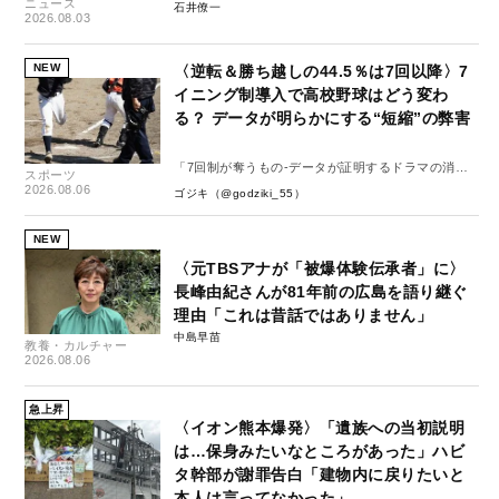
ニュース
石井僚一
2026.08.03
NEW
〈逆転＆勝ち越しの44.5％は7回以降〉7
イニング制導入で高校野球はどう変わ
る？ データが明らかにする“短縮”の弊害
「7回制が奪うもの-データが証明するドラマの消
スポーツ
失-」
2026.08.06
ゴジキ（@godziki_55）
NEW
〈元TBSアナが「被爆体験伝承者」に〉
長峰由紀さんが81年前の広島を語り継ぐ
理由「これは昔話ではありません」
中島早苗
教養・カルチャー
2026.08.06
急上昇
〈イオン熊本爆発〉「遺族への当初説明
は…保身みたいなところがあった」ハビ
タ幹部が謝罪告白「建物内に戻りたいと
本人は言ってなかった」