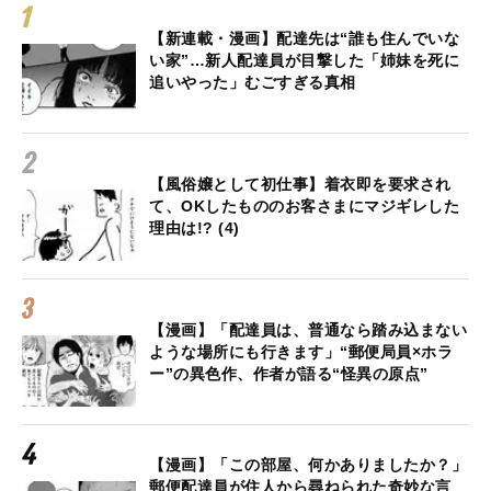
【新連載・漫画】配達先は“誰も住んでいな
い家”…新人配達員が目撃した「姉妹を死に
追いやった」むごすぎる真相
【風俗嬢として初仕事】着衣即を要求され
て、OKしたもののお客さまにマジギレした
理由は!? (4)
【漫画】「配達員は、普通なら踏み込まない
ような場所にも行きます」“郵便局員×ホラ
ー”の異色作、作者が語る“怪異の原点”
【漫画】「この部屋、何かありましたか？」
郵便配達員が住人から尋ねられた奇妙な言