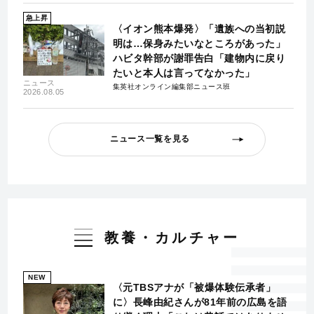
急上昇
〈イオン熊本爆発〉「遺族への当初説
明は…保身みたいなところがあった」
ハビタ幹部が謝罪告白「建物内に戻り
たいと本人は言ってなかった」
ニュース
集英社オンライン編集部ニュース班
2026.08.05
ニュース一覧を見る
教養・カルチャー
NEW
〈元TBSアナが「被爆体験伝承者」
に〉長峰由紀さんが81年前の広島を語