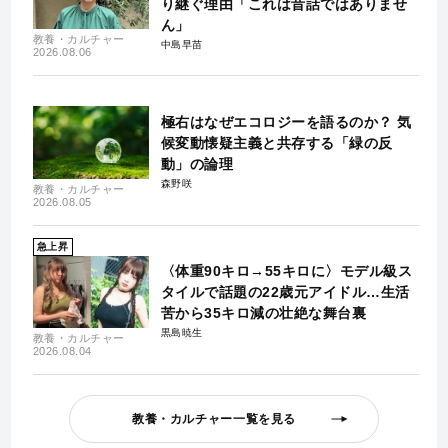
り継ぐ理由「これは昔話ではありませ
ん」
教養・カルチャー
中島早苗
2026.08.06
極右はなぜエコロジーを語るのか？ 気
候変動懐疑主義と共存する「緑の反
動」の論理
森野咲
教養・カルチャー
2026.08.05
急上昇
〈体重90キロ→55キロに〉モデル級ス
タイルで話題の22歳元アイドル…生活
苦から35キロ減の壮絶な舞台裏
黒島暁生
教養・カルチャー
2026.08.04
教養・カルチャー一覧を見る