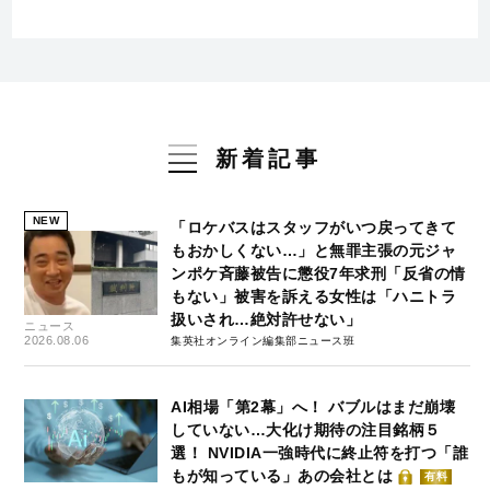
新着記事
NEW
「ロケバスはスタッフがいつ戻ってきて
もおかしくない…」と無罪主張の元ジャ
ンポケ斉藤被告に懲役7年求刑「反省の情
もない」被害を訴える女性は「ハニトラ
扱いされ…絶対許せない」
ニュース
2026.08.06
集英社オンライン編集部ニュース班
AI相場「第2幕」へ！ バブルはまだ崩壊
していない…大化け期待の注目銘柄５
選！ NVIDIA一強時代に終止符を打つ「誰
もが知っている」あの会社とは
有料