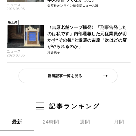
ニュース
集英社オンライン編集部ニュース班
2026.08.05
急上昇
〈吉原老舗ソープ摘発〉「刑事告発した
のは私です」内部通報した元従業員が明
かす“その後”と激震の吉原「次はどの店
がやられるのか」
ニュース
河合桃子
2026.08.05
新着記事一覧を見る
記事ランキング
最新
24時間
週間
月間