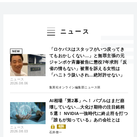
ニュース
「ロケバスはスタッフがいつ戻ってき
NEW
てもおかしくない…」と無罪主張の元
ジャンポケ斉藤被告に懲役7年求刑「反
省の情もない」被害を訴える女性は
「ハニトラ扱いされ…絶対許せない」
ニュース
2026.08.06
集英社オンライン編集部ニュース班
AI相場「第2幕」へ！ バブルはまだ崩
壊していない…大化け期待の注目銘柄
５選！ NVIDIA一強時代に終止符を打つ
「誰もが知っている」あの会社とは
有料
ニュース
2026.08.03
石井僚一