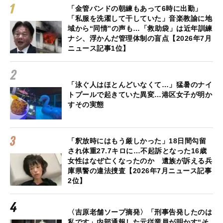
「金管バンドの朝練もあって6時に出勤」
「私服を洗濯して干していた」音楽教諭に地
域から“同情”の声も…「救助袋」は近年訓練
ナシ、浮かんだ管理体制の盲点【2026年7月
ニュース記事1位】
「泳ぐ人はほとんどいなくて…」猛暑のナイ
トプールで起きていた異変…港区女子が明か
すその実態
「釈放時にはもう厳しかった」18日間勾留
され体重27.7キロに…不起訴となった16歳
女性はなぜ亡くなったのか 遺族が訴える兵
庫県警の違法捜査【2026年7月ニュース記事
2位】
〈吉原老舗ソープ摘発〉「刑事告発したのは
私です」内部通報した元従業員が明かす“そ