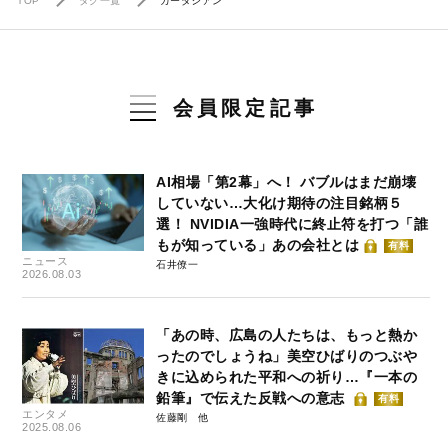
TOP
タグ一覧
カーダシアン
会員限定記事
AI相場「第2幕」へ！ バブルはまだ崩壊
していない…大化け期待の注目銘柄５
選！ NVIDIA一強時代に終止符を打つ「誰
もが知っている」あの会社とは
有料
ニュース
石井僚一
2026.08.03
「あの時、広島の人たちは、もっと熱か
ったのでしょうね」美空ひばりのつぶや
きに込められた平和への祈り…『一本の
鉛筆』で伝えた反戦への意志
有料
エンタメ
佐藤剛
2025.08.06