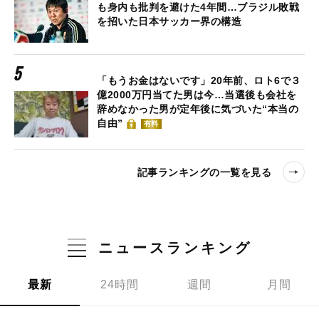
も身内も批判を避けた4年間…ブラジル敗戦
を招いた日本サッカー界の構造
「もうお金はないです」20年前、ロト6で３
億2000万円当てた男は今…当選後も会社を
辞めなかった男が定年後に気づいた“本当の
自由”
有料
記事ランキングの一覧を見る
ニュースランキング
最新
24時間
週間
月間