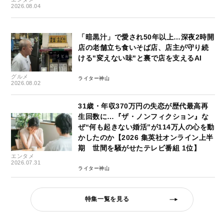
2026.08.04
「暗黒汁」で愛され50年以上…深夜2時開
店の老舗立ち食いそば店、店主が守り続
ける"変えない味"と裏で店を支えるAI
グルメ
ライター神山
2026.08.02
31歳・年収370万円の失恋が歴代最高再
生回数に…『ザ・ノンフィクション』な
ぜ“何も起きない婚活”が114万人の心を動
かしたのか【2026 集英社オンライン上半
期 世間を騒がせたテレビ番組 1位】
エンタメ
2026.07.31
ライター神山
特集一覧を見る