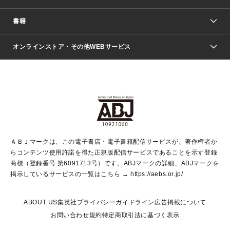
週刊少年ジャンプ
書籍
ファッション・美容
青年マンガ
ジャンプSQ.
Seventeen
週刊ヤングジャンプ
オンラインストア・その他WEBサービス
文芸・文庫・総合
芸能・情報・スポーツ
少女マンガ
Vジャンプ
non-no Web
ヤングジャンプ定期購読デジタル
すばる
Myojo
オンラインストア
りぼん
学芸・ノンフィクション・新書
最強ジャンプ
女性マンガ
@BAILA
ヤンジャン＋
小説すばる
週プレNEWS
マーガレット
集英社OTOコンテンツ
集英社 学芸編集部
少年ジャンプ＋
その他WEBサービス
クッキー
ライトノベル・ノベライズ
MAQUIA ONLINE
となりのヤングジャンプ
集英社 文芸ステーション
週プレ グラジャパ！
別冊マーガレット
SHUEISHA MANGA-ART HERITAGE
集英社 ビジネス書
ゼブラック
ココハナ
SHUEISHA ADNAVI
SPUR.JP
集英社Webマガジン Cobalt
グランドジャンプ
web 集英社文庫
キッズ
web Sportiva
マンガMee
ジャンプキャラクターズストア
集英社新書
ジャンプルーキー！
月刊オフィスユー
ＡＢＪマークは、この電子書店・電子書籍配信サービスが、著作権者か
EDITOR'S LAB
LEE
集英社オレンジ文庫
ウルトラジャンプ
青春と読書
パラスポ＋！
らコンテンツ使用許諾を得た正規版配信サービスであることを示す登録
集英社みらい文庫
リマコミ＋
HAPPY PLUS STORE
集英社新書プラス
ジャンプTOON
商標（登録番号 第6091713号）です。ABJマークの詳細、ABJマークを
Marisol
シフォン文庫
アジア人物史
S-KIDS.LAND
マンガMeets
掲示しているサービスの一覧はこちら →
https://aebs.or.jp/
shueisha vox
よみタイ
S-MANGA
Web éclat
ダッシュエックス文庫
LEEマルシェ
kotoba
集英社ジャンプリミックス
ABOUT US
集英社プライバシーガイドライン
広告掲載について
T JAPAN:The New York Times Style Magazine
JUMP j BOOKS
お問い合わせ
規約
特定商取引法に基づく表示
SHOP Marisol
e!集英社
集英社コミック文庫
集英社女性誌ポータル