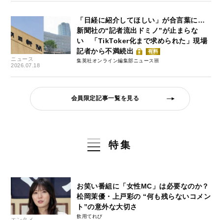
「日経に紹介してほしい」が合言葉に…
新聞社の“記者流出ドミノ”が止まらな
い 「TikToker化まで求められた」現場
記者から不満続出
有料
ニュース
集英社オンライン編集部ニュース班
2026.07.18
会員限定記事一覧を見る
特集
お笑い番組に「女性MC」は必要なのか？
松岡茉優・上戸彩の “何も残らないコメン
ト”の意外な大切さ
飲用てれび
エンタメ