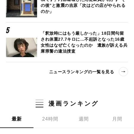
の後”と激震の吉原「次はどの店がやられる
のか」
「釈放時にはもう厳しかった」18日間勾留
され体重27.7キロに…不起訴となった16歳
女性はなぜ亡くなったのか 遺族が訴える兵
庫県警の違法捜査
ニュースランキングの一覧を見る
漫画ランキング
最新
24時間
週間
月間