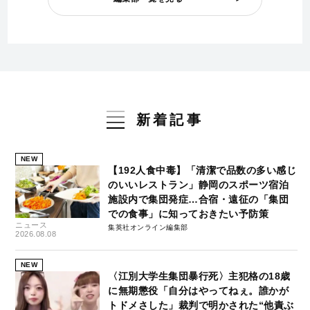
新着記事
NEW
【192人食中毒】「清潔で品数の多い感じ
のいいレストラン」静岡のスポーツ宿泊
施設内で集団発症…合宿・遠征の「集団
での食事」に知っておきたい予防策
ニュース
集英社オンライン編集部
2026.08.08
NEW
〈江別大学生集団暴行死〉主犯格の18歳
に無期懲役「自分はやってねぇ。誰かが
トドメさした」裁判で明かされた“他責ぶ