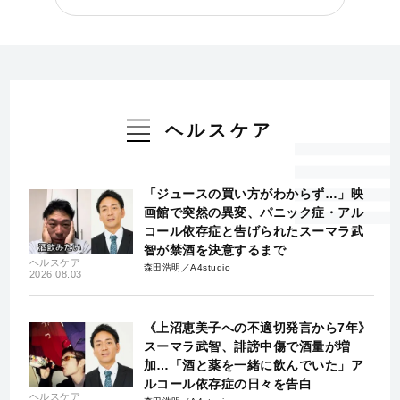
ヘルスケア
「ジュースの買い方がわからず…」映
画館で突然の異変、パニック症・アル
コール依存症と告げられたスーマラ武
智が禁酒を決意するまで
ヘルスケア
森田浩明／A4studio
2026.08.03
《上沼恵美子への不適切発言から7年》
スーマラ武智、誹謗中傷で酒量が増
加…「酒と薬を一緒に飲んでいた」ア
ルコール依存症の日々を告白
ヘルスケア