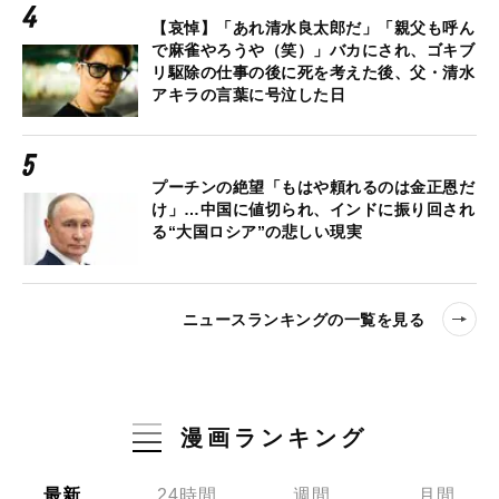
【哀悼】「あれ清水良太郎だ」「親父も呼ん
で麻雀やろうや（笑）」バカにされ、ゴキブ
リ駆除の仕事の後に死を考えた後、父・清水
アキラの言葉に号泣した日
プーチンの絶望「もはや頼れるのは金正恩だ
け」…中国に値切られ、インドに振り回され
る“大国ロシア”の悲しい現実
ニュースランキングの一覧を見る
漫画ランキング
最新
24時間
週間
月間