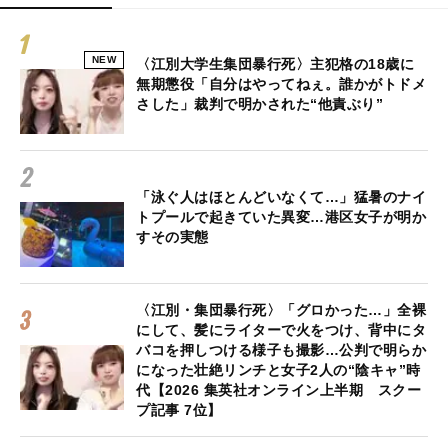
NEW
〈江別大学生集団暴行死〉主犯格の18歳に
無期懲役「自分はやってねぇ。誰かがトドメ
さした」裁判で明かされた“他責ぶり”
「泳ぐ人はほとんどいなくて…」猛暑のナイ
トプールで起きていた異変…港区女子が明か
すその実態
〈江別・集団暴行死〉「グロかった…」全裸
にして、髪にライターで火をつけ、背中にタ
バコを押しつける様子も撮影…公判で明らか
になった壮絶リンチと女子2人の“陰キャ”時
代【2026 集英社オンライン上半期 スクー
プ記事 7位】