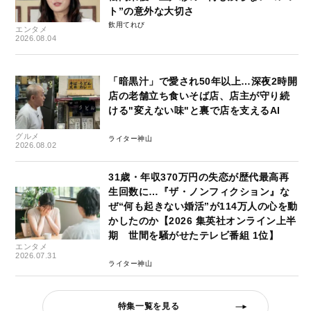
ト”の意外な大切さ
飲用てれび
エンタメ
2026.08.04
「暗黒汁」で愛され50年以上…深夜2時開
店の老舗立ち食いそば店、店主が守り続
ける"変えない味"と裏で店を支えるAI
グルメ
ライター神山
2026.08.02
31歳・年収370万円の失恋が歴代最高再
生回数に…『ザ・ノンフィクション』な
ぜ“何も起きない婚活”が114万人の心を動
かしたのか【2026 集英社オンライン上半
期 世間を騒がせたテレビ番組 1位】
エンタメ
2026.07.31
ライター神山
特集一覧を見る