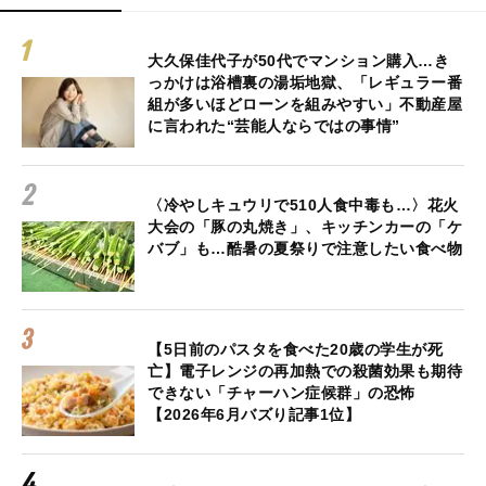
大久保佳代子が50代でマンション購入…き
っかけは浴槽裏の湯垢地獄、「レギュラー番
組が多いほどローンを組みやすい」不動産屋
に言われた“芸能人ならではの事情”
〈冷やしキュウリで510人食中毒も…〉花火
大会の「豚の丸焼き」、キッチンカーの「ケ
バブ」も…酷暑の夏祭りで注意したい食べ物
【5日前のパスタを食べた20歳の学生が死
亡】電子レンジの再加熱での殺菌効果も期待
できない「チャーハン症候群」の恐怖
【2026年6月バズり記事1位】