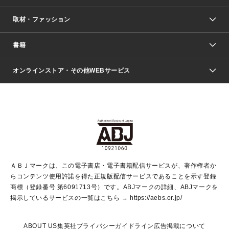
取材・ファッション
少年マンガ
週刊少年ジャンプ
書籍
ファッション・美容
青年マンガ
ジャンプSQ.
Seventeen
週刊ヤングジャンプ
オンラインストア・その他WEBサービス
文芸・文庫・総合
芸能・情報・スポーツ
少女マンガ
Vジャンプ
non-no Web
ヤングジャンプ定期購読デジタル
すばる
Myojo
オンラインストア
りぼん
学芸・ノンフィクション・新書
最強ジャンプ
女性マンガ
@BAILA
ヤンジャン＋
小説すばる
週プレNEWS
マーガレット
集英社OTOコンテンツ
集英社 学芸編集部
少年ジャンプ＋
その他WEBサービス
クッキー
ライトノベル・ノベライズ
MAQUIA ONLINE
となりのヤングジャンプ
集英社 文芸ステーション
週プレ グラジャパ！
別冊マーガレット
SHUEISHA MANGA-ART HERITAGE
集英社 ビジネス書
ゼブラック
ココハナ
SHUEISHA ADNAVI
SPUR.JP
集英社Webマガジン Cobalt
グランドジャンプ
web 集英社文庫
キッズ
web Sportiva
マンガMee
ジャンプキャラクターズストア
集英社新書
ジャンプルーキー！
月刊オフィスユー
ＡＢＪマークは、この電子書店・電子書籍配信サービスが、著作権者か
EDITOR'S LAB
LEE
集英社オレンジ文庫
ウルトラジャンプ
青春と読書
パラスポ＋！
らコンテンツ使用許諾を得た正規版配信サービスであることを示す登録
集英社みらい文庫
リマコミ＋
HAPPY PLUS STORE
集英社新書プラス
ジャンプTOON
商標（登録番号 第6091713号）です。ABJマークの詳細、ABJマークを
Marisol
シフォン文庫
アジア人物史
S-KIDS.LAND
マンガMeets
掲示しているサービスの一覧はこちら →
https://aebs.or.jp/
shueisha vox
よみタイ
S-MANGA
Web éclat
ダッシュエックス文庫
LEEマルシェ
kotoba
集英社ジャンプリミックス
ABOUT US
集英社プライバシーガイドライン
広告掲載について
T JAPAN:The New York Times Style Magazine
JUMP j BOOKS