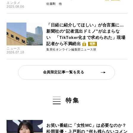
エンタメ
佐藤剛
2025.08.06
「日経に紹介してほしい」が合言葉に…
新聞社の“記者流出ドミノ”が止まらな
い 「TikToker化まで求められた」現場
記者から不満続出
有料
ニュース
集英社オンライン編集部ニュース班
2026.07.18
会員限定記事一覧を見る
特集
お笑い番組に「女性MC」は必要なのか？
松岡茉優・上戸彩の “何も残らないコメン