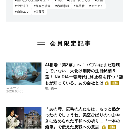
#会いたい人に会いに行く
#小説
#汽笛、聞こえる
#文芸
#中野京子
#青春と読書
#赤坂憲雄
#集英社
#エッセイ
#山崎エマ
#佐藤雫
会員限定記事
AI相場「第2幕」へ！ バブルはまだ崩壊
していない…大化け期待の注目銘柄５
選！ NVIDIA一強時代に終止符を打つ「誰
もが知っている」あの会社とは
有料
ニュース
石井僚一
2026.08.03
「あの時、広島の人たちは、もっと熱か
ったのでしょうね」美空ひばりのつぶや
きに込められた平和への祈り…『一本の
鉛筆』で伝えた反戦への意志
有料