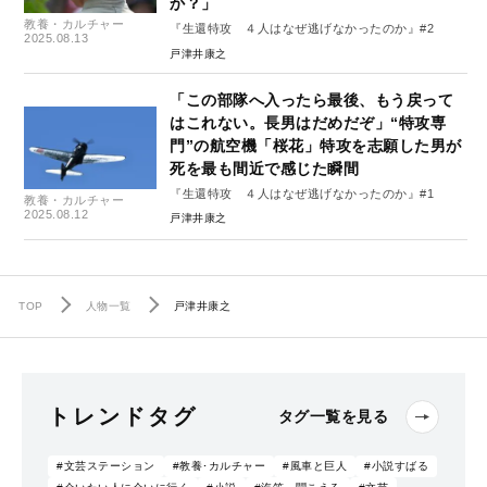
か？」
教養・カルチャー
『生還特攻 ４人はなぜ逃げなかったのか』#2
2025.08.13
戸津井康之
「この部隊へ入ったら最後、もう戻って
はこれない。長男はだめだぞ」“特攻専
門”の航空機「桜花」特攻を志願した男が
死を最も間近で感じた瞬間
『生還特攻 ４人はなぜ逃げなかったのか』#1
教養・カルチャー
2025.08.12
戸津井康之
TOP
人物一覧
戸津井康之
トレンドタグ
タグ一覧を見る
#文芸ステーション
#教養･カルチャー
#風車と巨人
#小説すばる