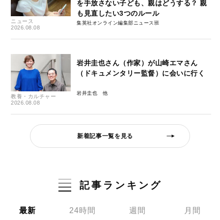
を手放さない子ども、親はどうする？ 親
も見直したい3つのルール
ニュース
集英社オンライン編集部ニュース班
2026.08.08
岩井圭也さん（作家）が山崎エマさん
（ドキュメンタリー監督）に会いに行く
岩井圭也
教養・カルチャー
2026.08.08
新着記事一覧を見る
記事ランキング
最新
24時間
週間
月間