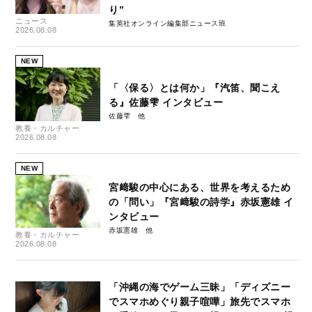
り”
ニュース
集英社オンライン編集部ニュース班
2026.08.08
NEW
「〈保る〉とは何か」『汽笛、聞こえ
る』佐藤雫 インタビュー
佐藤雫
教養・カルチャー
2026.08.08
NEW
宮﨑駿の中心にある、世界を考えるため
の「問い」『宮﨑駿の詩学』赤坂憲雄 イ
ンタビュー
赤坂憲雄
教養・カルチャー
2026.08.08
「沖縄の海でゲーム三昧」「ディズニー
でスマホめぐり親子喧嘩」旅先でスマホ