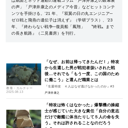
は紙面とネット連動の連載コラム「戸津井康之の銀幕裏
の声」「戸津井康之のメディア今昔」などヒットコンテ
ンツを手掛ける。’21 年、『双翼の日の丸エンジニア─
ゼロ戦と飛燕の遺伝子は消えず』（学研プラス）、’23
年、『終わらない戦争─復員船「鳳翔」 〝終戦〟まで
の長き航路』（二見書房）を刊行。
「なぜ、お前は帰ってきたんだ！」特攻
から生還した男が戦犯者扱いされた戦
後…それでも「もう一度、この国のため
に働こう」と選んだ職業とは
『生還特攻 ４人はなぜ逃げなかったのか』#3
教養・カルチャー
2025.08.13
戸津井康之
「特攻は怖くはなかった」爆撃機の操縦
士が感じていた大きな責任「自分の意志
だけで敵艦に体当たりして５人の命を失
う。それは許されることなのだろう