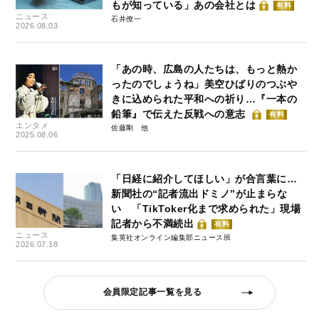
もが知っている」あの会社とは
有料
ニュース
石井僚一
2026.08.03
「あの時、広島の人たちは、もっと熱か
ったのでしょうね」美空ひばりのつぶや
きに込められた平和への祈り…『一本の
鉛筆』で伝えた反戦への意志
有料
エンタメ
佐藤剛
2025.08.06
「日経に紹介してほしい」が合言葉に…
新聞社の“記者流出ドミノ”が止まらな
い 「TikToker化まで求められた」現場
記者から不満続出
有料
ニュース
集英社オンライン編集部ニュース班
2026.07.18
会員限定記事一覧を見る