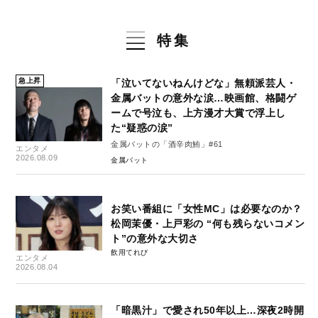
特集
急上昇
「泣いてないねんけどな」無頼派芸人・
金属バットの意外な涙…映画館、格闘ゲ
ームで号泣も、上方漫才大賞で浮上し
た“疑惑の涙”
金属バットの「酒辛肉鮪」#61
エンタメ
2026.08.09
金属バット
お笑い番組に「女性MC」は必要なのか？
松岡茉優・上戸彩の “何も残らないコメン
ト”の意外な大切さ
飲用てれび
エンタメ
2026.08.04
「暗黒汁」で愛され50年以上…深夜2時開