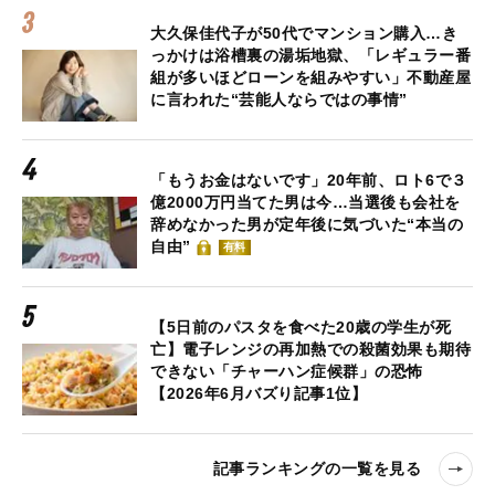
大久保佳代子が50代でマンション購入…き
っかけは浴槽裏の湯垢地獄、「レギュラー番
組が多いほどローンを組みやすい」不動産屋
に言われた“芸能人ならではの事情”
「もうお金はないです」20年前、ロト6で３
億2000万円当てた男は今…当選後も会社を
辞めなかった男が定年後に気づいた“本当の
自由”
有料
【5日前のパスタを食べた20歳の学生が死
亡】電子レンジの再加熱での殺菌効果も期待
できない「チャーハン症候群」の恐怖
【2026年6月バズり記事1位】
記事ランキングの一覧を見る