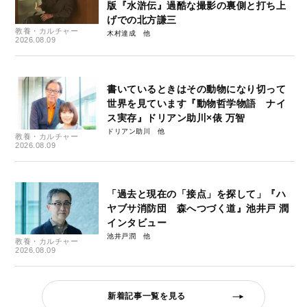
版『水滸伝』過酷な撮影の裏側と打ち上
げでの北方謙三
教養・カルチャー
木村達成
2026.08.09
書いているときはその動物になり切って
世界を見ています『動物哲学物語 ナイ
ス実存』ドリアン助川×俵 万智
ドリアン助川
教養・カルチャー
2026.08.09
「過去と現在の「接点」を探して」『ハ
ヤブサ消防団 森へつづく道』池井戸 潤
インタビュー
池井戸潤
教養・カルチャー
2026.08.09
新着記事一覧を見る