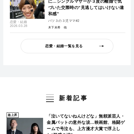
に…シングルマザーが３度の離婚で気
づいた交際時の“見逃してはいけない違
和感”
バツ３の３児ママ#2
恋愛・結婚
2026.03.28
木下未希
恋愛・結婚一覧を見る
新着記事
急上昇
「泣いてないねんけどな」無頼派芸人・
金属バットの意外な涙…映画館、格闘ゲ
ームで号泣も、上方漫才大賞で浮上し