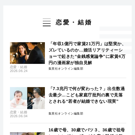
恋愛・結婚
「年収1億円で家賃21万円」は堅実か、
ズレているのか…婚活リアリティーシ
ョーで起きた“金銭感覚論争”に家賃4万
円の漫画家が独自見解
恋愛・結婚
集英社オンライン編集部
2026.06.24
「7.3兆円で何が変わった？」出生数過
去最少…こども家庭庁批判の裏で見落
とされる“若者が結婚できない現実”
恋愛・結婚
集英社オンライン編集部
2026.06.04
16歳で母、30歳でバツ３、36歳で祖母