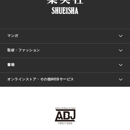
マンガ
取材・ファッション
少年マンガ
週刊少年ジャンプ
書籍
ファッション・美容
青年マンガ
ジャンプSQ.
Seventeen
週刊ヤングジャンプ
オンラインストア・その他WEBサービス
文芸・文庫・総合
芸能・情報・スポーツ
少女マンガ
Vジャンプ
non-no Web
ヤングジャンプ定期購読デジタル
すばる
Myojo
オンラインストア
りぼん
学芸・ノンフィクション・新書
最強ジャンプ
女性マンガ
@BAILA
ヤンジャン＋
小説すばる
週プレNEWS
マーガレット
集英社OTOコンテンツ
集英社 学芸編集部
少年ジャンプ＋
その他WEBサービス
クッキー
ライトノベル・ノベライズ
MAQUIA ONLINE
となりのヤングジャンプ
集英社 文芸ステーション
週プレ グラジャパ！
別冊マーガレット
SHUEISHA MANGA-ART HERITAGE
集英社 ビジネス書
ゼブラック
ココハナ
SHUEISHA ADNAVI
SPUR.JP
集英社Webマガジン Cobalt
グランドジャンプ
web 集英社文庫
キッズ
web Sportiva
マンガMee
ジャンプキャラクターズストア