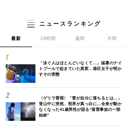
ニュースランキング
最新
24時間
週間
月間
「泳ぐ人はほとんどいなくて…」猛暑のナイ
トプールで起きていた異変…港区女子が明か
すその実態
〈ゲリラ雷雨〉「雷が自分に落ちるとは…」
登山中に突然、視界が真っ白に…全身が動か
なくなった41歳男性が語る“落雷事故の一部
始終”