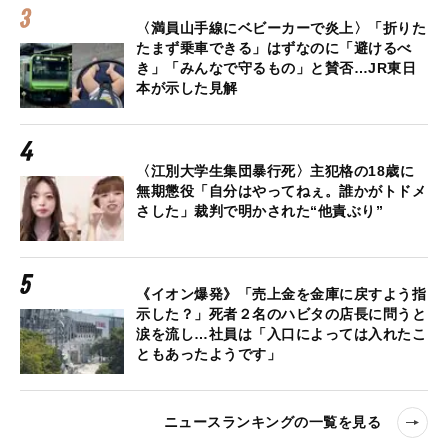
〈満員山手線にベビーカーで炎上〉「折りた
たまず乗車できる」はずなのに「避けるべ
き」「みんなで守るもの」と賛否…JR東日
本が示した見解
〈江別大学生集団暴行死〉主犯格の18歳に
無期懲役「自分はやってねぇ。誰かがトドメ
さした」裁判で明かされた“他責ぶり”
《イオン爆発》「売上金を金庫に戻すよう指
示した？」死者２名のハビタの店長に問うと
涙を流し…社員は「入口によっては入れたこ
ともあったようです」
ニュースランキングの一覧を見る