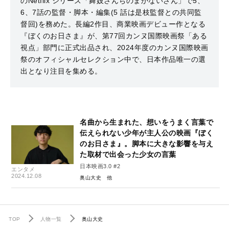
のNetflix シリーズ「舞妓さんちのまかないさん」で5、
6、7話の監督・脚本・編集(5 話は是枝監督との共同監
督回)を務めた。⻑編2作目、商業映画デビュー作となる
『ぼくのお日さま』が、第77回カンヌ国際映画祭「ある
視点」部門に正式出品され、2024年度のカンヌ国際映画
祭のオフィシャルセレクション中で、日本作品唯一の選
出となり注目を集める。
名曲から生まれた、想いをうまく言葉で
伝えられない少年が主人公の映画『ぼく
のお日さま』。脚本に大きな影響を与え
た取材で出会った少女の言葉
日本映画3.0 #2
エンタメ
2024.12.08
奥山大史
TOP
人物一覧
奥山大史