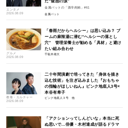
た“疑惑の涙”
金属バットの「酒辛肉鮪」#61
エンタメ
2026.08.09
金属バット
「春雨だからヘルシー」は思い込み？ ブ
ームの麻辣湯に潜む“ヘルシーの落とし
穴” 管理栄養士が勧める「具材」と避け
たい組み合わせ
グルメ
千駄木雄大
2026.08.09
二十年間演劇で培ってきた「身体を描き
込む技術」を注ぎ込みました『おもちゃ
の指輪がほしいねん』ピンク地底人3号×
本谷有希子
教養・カルチャー
ピンク地底人３号
2026.08.09
「アクションってしんどいな」本当に死
ぬ思いで…俳優・木村達成が語るドラマ