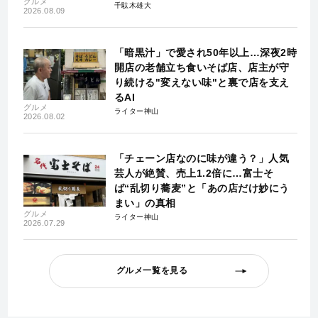
グルメ
千駄木雄大
2026.08.09
「暗黒汁」で愛され50年以上…深夜2時
開店の老舗立ち食いそば店、店主が守
り続ける"変えない味"と裏で店を支え
るAI
グルメ
ライター神山
2026.08.02
「チェーン店なのに味が違う？」人気
芸人が絶賛、売上1.2倍に…富士そ
ば“乱切り蕎麦”と「あの店だけ妙にう
まい」の真相
グルメ
ライター神山
2026.07.29
グルメ一覧を見る