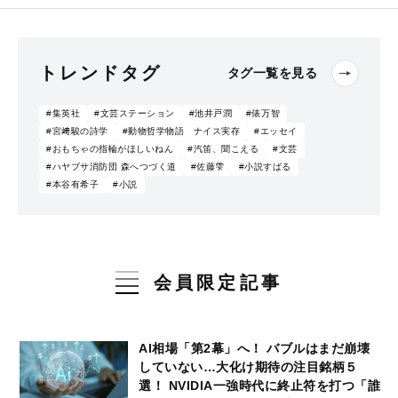
トレンドタグ
タグ一覧を見る
#集英社
#文芸ステーション
#池井戸潤
#俵万智
#宮﨑駿の詩学
#動物哲学物語 ナイス実存
#エッセイ
#おもちゃの指輪がほしいねん
#汽笛、聞こえる
#文芸
#ハヤブサ消防団 森へつづく道
#佐藤雫
#小説すばる
#本谷有希子
#小説
会員限定記事
AI相場「第2幕」へ！ バブルはまだ崩壊
していない…大化け期待の注目銘柄５
選！ NVIDIA一強時代に終止符を打つ「誰