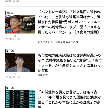
2026.07.21
〈ベントレー追突〉「対立集団に追われ
NEW
ていた…」と供述も追尾車両はナシ、逮
捕された韓国籍“元ボンボン”インフルエ
ンサーの刺青男のトラブル歴「アメ車を
買ったらパーツが…」《３度目の逮捕》
ニュース
2026.08.10
集英社オンライン編集部ニュース班
急上昇
高市政権の経済政策はなぜ評判が悪いの
か？ 支持率急落を招いた“変節”…「高市
トレード」が「高市ショック」に変わっ
た背景
ニュース
竹橋大吉
2026.08.10
急上昇
「AI関連株を買えば儲かる」はもう古
い…35年市場を見てきた国際的投資家が
語る「これから本当に上がる企業」の条
件