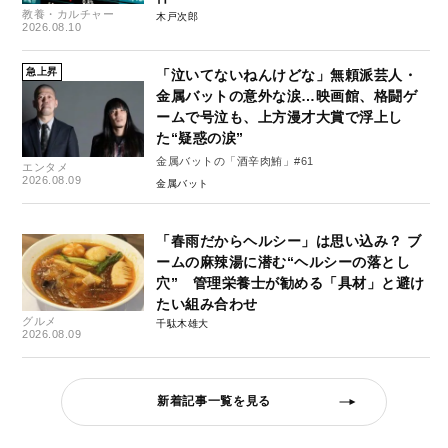
教養・カルチャー
木戸次郎
2026.08.10
急上昇
「泣いてないねんけどな」無頼派芸人・
金属バットの意外な涙…映画館、格闘ゲ
ームで号泣も、上方漫才大賞で浮上し
た“疑惑の涙”
金属バットの「酒辛肉鮪」#61
エンタメ
2026.08.09
金属バット
「春雨だからヘルシー」は思い込み？ ブ
ームの麻辣湯に潜む“ヘルシーの落とし
穴” 管理栄養士が勧める「具材」と避け
たい組み合わせ
グルメ
千駄木雄大
2026.08.09
新着記事一覧を見る