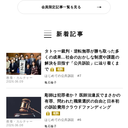
会員限定記事一覧を見る
新着記事
タトゥー裁判・逆転無罪が勝ち取った多
くの成果…社会のおかしな制度や課題の
解決を目指す「公共訴訟」に辿り着くま
で
有料
はじめての公共訴訟 #7
教養・カルチャー
2026.06.09
亀石倫子
彫師は犯罪者か？ 医師法違反でまさかの
有罪、問われた職業選択の自由と日本初
の訴訟費用クラウドファンディング
有料
はじめての公共訴訟 #6
教養・カルチャー
2026.06.08
亀石倫子