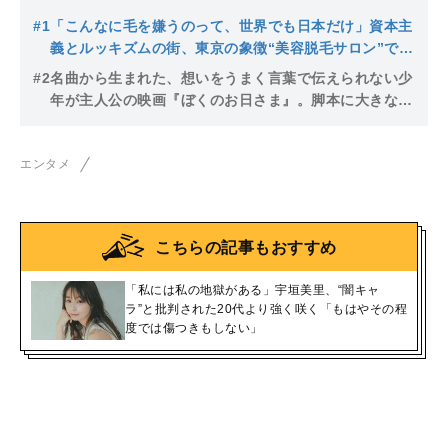
#1
「こんなに毛を嫌うのって、世界でも日本だけ」資本主
義とルッキズムの街、東京の象徴“美容脱毛サロン”で働
く21歳の女性を描いた『ナミビアの砂漠』はどのように
#2
名曲から生まれた、想いをうまく言葉で伝えられない少
生まれたのか
年が主人公の映画『ぼくのお日さま』。脚本に大きな影
響を与えた取材で出会った少女の言葉
エンタメ
こちらの記事もおすすめ
「私には私の地獄がある」宇垣美里、“闇キャ
ラ”と批判された20代より強く咲く「もはやその程
度では傷つきもしない」