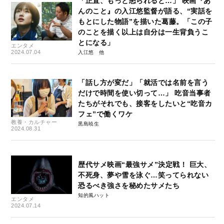
「正直、もっと怒られると…」 映画『あ
んのこと』の入江悠監督が語る、“実話を
もとにした物語”を描いた葛藤。「この子
のことを描く以上は自分は一生背負うこ
とになる」
エンタメ
2024.07.04
入江悠
「話し方が変だ」「就活では名前を言う
だけで時間を使い切って…」 吃音当事者
たちがそれでも、接客をしたいと“吃音カ
フェ”で働くワケ
教養・カルチャー
黒島暁生
2024.08.31
歴代サメ映画“最強サメ”決定戦！ 巨大、
不死身、夢や雪を泳ぐ…笑ってられない
恐るべき強さを秘めたサメたち
知的風ハット
エンタメ
2024.07.14