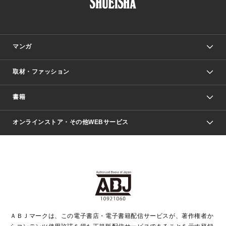
マンガ
取材・ファッション
少年マンガ
週刊少年ジャンプ
書籍
ファッション・美容
青年マンガ
ジャンプSQ.
Seventeen
週刊ヤングジャンプ
オンラインストア・その他WEBサービス
文芸・文庫・総合
芸能・情報・スポーツ
少女マンガ
Vジャンプ
non-no Web
ヤングジャンプ定期購読デジタル
すばる
Myojo
オンラインストア
りぼん
学芸・ノンフィクション・新書
最強ジャンプ
女性マンガ
@BAILA
ヤンジャン＋
小説すばる
週プレNEWS
マーガレット
集英社OTOコンテンツ
集英社 学芸編集部
少年ジャンプ＋
その他WEBサービス
クッキー
ライトノベル・ノベライズ
MAQUIA ONLINE
となりのヤングジャンプ
集英社 文芸ステーション
週プレ グラジャパ！
別冊マーガレット
SHUEISHA MANGA-ART HERITAGE
集英社 ビジネス書
ゼブラック
ココハナ
SHUEISHA ADNAVI
SPUR.JP
集英社Webマガジン Cobalt
グランドジャンプ
web 集英社文庫
キッズ
web Sportiva
マンガMee
ジャンプキャラクターズストア
集英社新書
ジャンプルーキー！
月刊オフィスユー
ＡＢＪマークは、この電子書店・電子書籍配信サービスが、著作権者か
EDITOR'S LAB
LEE
集英社オレンジ文庫
ウルトラジャンプ
青春と読書
パラスポ＋！