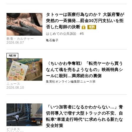
タトゥーは医療行為なのか？ 大阪府警が
突然の一斉摘発…罰金30万円支払いを拒
否した彫師の決断
有料
はじめての公共訴訟 #5
教養・カルチャー
亀石倫子
2026.06.07
NEW
〈ちいかわ争奪戦〉「転売ヤーから買う
なんて魂を売るようなもの」映画特典シ
ールに殺到…満席続出の裏側
集英社オンライン編集部ニュース班
ニュース
2026.08.10
「いつ加害者になるかわからない…」青
切符導入で増す大型トラックの不安、自
転車“車道走行時代”に求められる新たな
安全対策
ビジネス