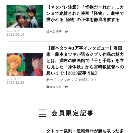
【ネタバレ注意】「怪物だーれだ」…カ
ンヌで絶賛された映画『怪物』。劇中で
描かれる“怪物”の正体を徹底考察する
エンタメ
清水久美子
2023.06.10
【藤本タツキ1万字インタビュー】漫画
家・藤本タツキが語るジブリ作品の魅力
とは。満席の映画館で『千と千尋』を立
ち見した「原体験」から宮﨑駿監督への
想いまで【2023記事 5位】
エンタメ
私の「スタジオジブリ物語」＃１
2023.12.29
藤本タツキ
会員限定記事
タトゥー裁判・逆転無罪が勝ち取った多