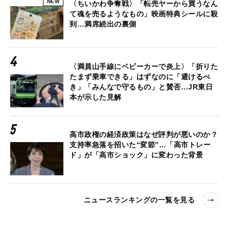
NEW
〈ちいかわ争奪戦〉「転売ヤーから買うなん
て魂を売るようなもの」映画特典シールに殺
到…満席続出の裏側
〈満員山手線にベビーカーで炎上〉「折りた
たまず乗車できる」はずなのに「避けるべ
き」「みんなで守るもの」と賛否…JR東日
本が示した見解
高市政権の経済政策はなぜ評判が悪いのか？
支持率急落を招いた“変節”…「高市トレー
ド」が「高市ショック」に変わった背景
ニュースランキングの一覧を見る