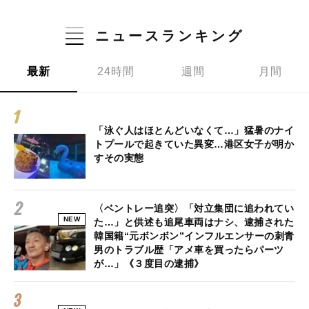
ニュースランキング
最新
24時間
週間
月間
「泳ぐ人はほとんどいなくて…」猛暑のナイ
トプールで起きていた異変…港区女子が明か
すその実態
〈ベントレー追突〉「対立集団に追われてい
NEW
た…」と供述も追尾車両はナシ、逮捕された
韓国籍“元ボンボン”インフルエンサーの刺青
男のトラブル歴「アメ車を買ったらパーツ
が…」《３度目の逮捕》