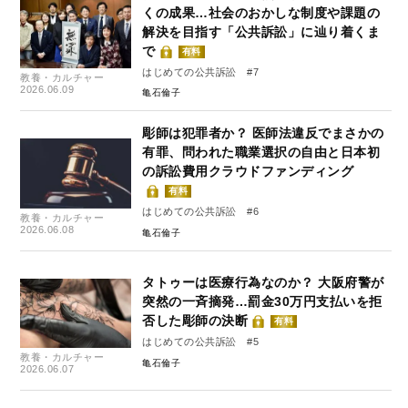
くの成果…社会のおかしな制度や課題の
解決を目指す「公共訴訟」に辿り着くま
で
有料
はじめての公共訴訟 #7
教養・カルチャー
2026.06.09
亀石倫子
彫師は犯罪者か？ 医師法違反でまさかの
有罪、問われた職業選択の自由と日本初
の訴訟費用クラウドファンディング
有料
はじめての公共訴訟 #6
教養・カルチャー
2026.06.08
亀石倫子
タトゥーは医療行為なのか？ 大阪府警が
突然の一斉摘発…罰金30万円支払いを拒
否した彫師の決断
有料
はじめての公共訴訟 #5
教養・カルチャー
亀石倫子
2026.06.07