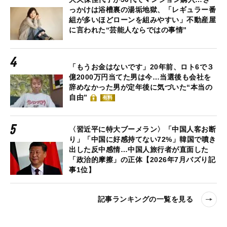
っかけは浴槽裏の湯垢地獄、「レギュラー番
組が多いほどローンを組みやすい」不動産屋
に言われた“芸能人ならではの事情”
「もうお金はないです」20年前、ロト6で３
億2000万円当てた男は今…当選後も会社を
辞めなかった男が定年後に気づいた“本当の
自由”
有料
〈習近平に特大ブーメラン〉「中国人客お断
り」「中国に好感持てない72%」韓国で噴き
出した反中感情…中国人旅行者が直面した
「政治的摩擦」の正体【2026年7月バズり記
事1位】
記事ランキングの一覧を見る