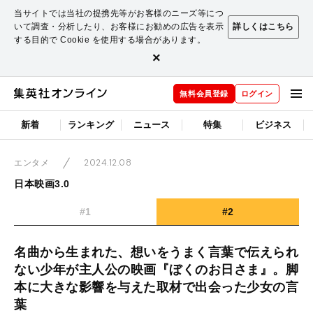
当サイトでは当社の提携先等がお客様のニーズ等につ
いて調査・分析したり、お客様にお勧めの広告を表示
詳しくはこちら
する目的で Cookie を使用する場合があります。
×
無料会員登録
ログイン
新着
ランキング
ニュース
特集
ビジネス
2024.12.08
エンタメ
日本映画3.0
#1
#2
名曲から生まれた、想いをうまく言葉で伝えられ
ない少年が主人公の映画『ぼくのお日さま』。脚
本に大きな影響を与えた取材で出会った少女の言
葉