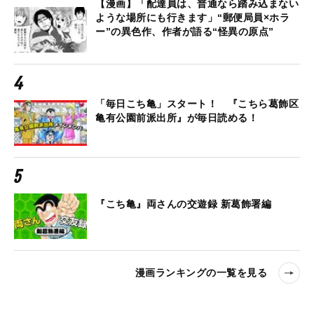
【漫画】「配達員は、普通なら踏み込まない
ような場所にも行きます」“郵便局員×ホラ
ー”の異色作、作者が語る“怪異の原点”
「毎日こち亀」スタート！ 『こちら葛飾区
亀有公園前派出所』が毎日読める！
『こち亀』両さんの交遊録 新葛飾署編
漫画ランキングの一覧を見る