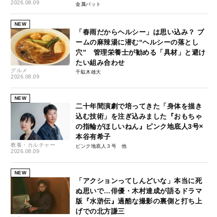
2026.08.09
金属バット
NEW
「春雨だからヘルシー」は思い込み？ ブ
ームの麻辣湯に潜む“ヘルシーの落とし
穴” 管理栄養士が勧める「具材」と避け
たい組み合わせ
グルメ
千駄木雄大
2026.08.09
NEW
二十年間演劇で培ってきた「身体を描き
込む技術」を注ぎ込みました『おもちゃ
の指輪がほしいねん』ピンク地底人3号×
本谷有希子
教養・カルチャー
ピンク地底人３号
2026.08.09
NEW
「アクションってしんどいな」本当に死
ぬ思いで…俳優・木村達成が語るドラマ
版『水滸伝』過酷な撮影の裏側と打ち上
げでの北方謙三