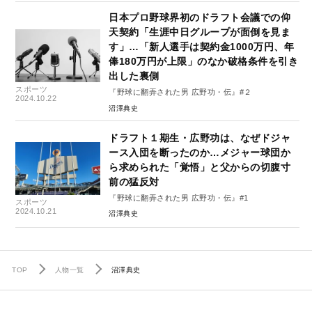
日本プロ野球界初のドラフト会議での仰
天契約「生涯中日グループが面倒を見ま
す」…「新人選手は契約金1000万円、年
俸180万円が上限」のなか破格条件を引き
出した裏側
スポーツ
『野球に翻弄された男 広野功・伝』#２
2024.10.22
沼澤典史
ドラフト１期生・広野功は、なぜドジャ
ース入団を断ったのか…メジャー球団か
ら求められた「覚悟」と父からの切腹寸
前の猛反対
『野球に翻弄された男 広野功・伝』#1
スポーツ
2024.10.21
沼澤典史
TOP
人物一覧
沼澤典史