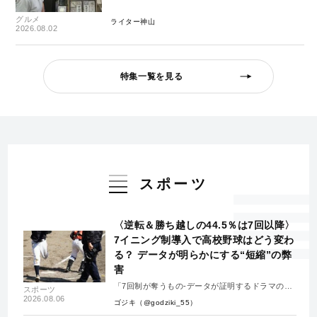
グルメ
ライター神山
2026.08.02
特集一覧を見る
スポーツ
〈逆転＆勝ち越しの44.5％は7回以降〉
7イニング制導入で高校野球はどう変わ
る？ データが明らかにする“短縮”の弊
害
「7回制が奪うもの-データが証明するドラマの消
スポーツ
失-」
2026.08.06
ゴジキ（@godziki_55）