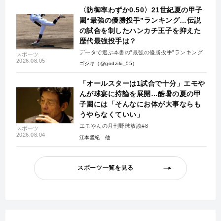
〈防御率わずか0.50〉21世紀夏の甲子
園“最強の優勝投手”ランキング…伝説
の試合を制したハンカチ王子を抑えた
歴代最強投手は？
データで選ぶ本書の”最強の優勝投手”ランキング
スポーツ
2026.08.05
ゴジキ（@godziki_55）
「オールスターは1試合で十分」エモや
んが球宴に持論を展開…酷暑の夏の甲
子園には「そんなにお体が大事ならも
うやらなくていい」
エモやんの月刊野球放談#8
スポーツ
2026.08.04
江本孟紀
スポーツ一覧を見る