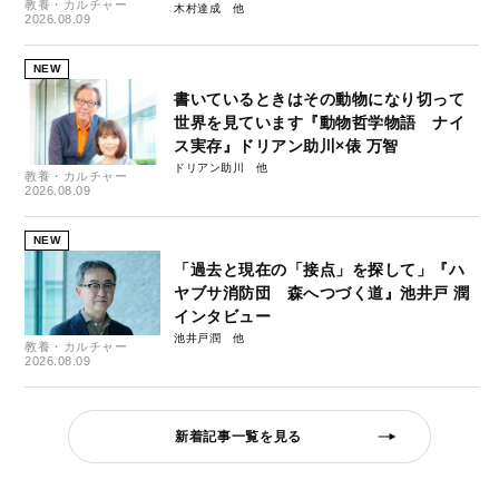
教養・カルチャー
木村達成
2026.08.09
NEW
書いているときはその動物になり切って
世界を見ています『動物哲学物語 ナイ
ス実存』ドリアン助川×俵 万智
ドリアン助川
教養・カルチャー
2026.08.09
NEW
「過去と現在の「接点」を探して」『ハ
ヤブサ消防団 森へつづく道』池井戸 潤
インタビュー
池井戸潤
教養・カルチャー
2026.08.09
新着記事一覧を見る