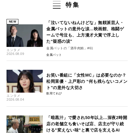
特集
NEW
「泣いてないねんけどな」無頼派芸人・
金属バットの意外な涙…映画館、格闘ゲ
ームで号泣も、上方漫才大賞で浮上し
た“疑惑の涙”
金属バットの「酒辛肉鮪」#61
エンタメ
2026.08.09
金属バット
お笑い番組に「女性MC」は必要なのか？
松岡茉優・上戸彩の “何も残らないコメン
ト”の意外な大切さ
飲用てれび
エンタメ
2026.08.04
「暗黒汁」で愛され50年以上…深夜2時開
店の老舗立ち食いそば店、店主が守り続
ける"変えない味"と裏で店を支えるAI