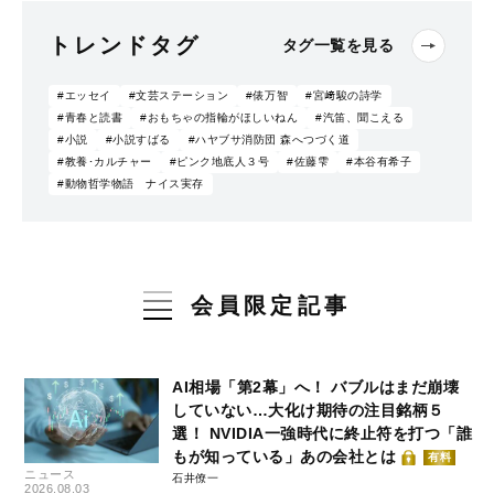
トレンドタグ
タグ一覧を見る
#エッセイ
#文芸ステーション
#俵万智
#宮﨑駿の詩学
#青春と読書
#おもちゃの指輪がほしいねん
#汽笛、聞こえる
#小説
#小説すばる
#ハヤブサ消防団 森へつづく道
#教養･カルチャー
#ピンク地底人３号
#佐藤雫
#本谷有希子
#動物哲学物語 ナイス実存
会員限定記事
AI相場「第2幕」へ！ バブルはまだ崩壊
していない…大化け期待の注目銘柄５
選！ NVIDIA一強時代に終止符を打つ「誰
もが知っている」あの会社とは
有料
ニュース
石井僚一
2026.08.03