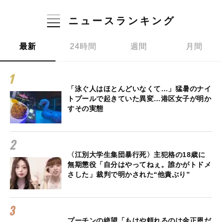
ニュースランキング
最新
24時間
週間
月間
「泳ぐ人はほとんどいなくて…」猛暑のナイ
トプールで起きていた異変…港区女子が明か
すその実態
〈江別大学生集団暴行死〉主犯格の18歳に
無期懲役「自分はやってねぇ。誰かがトドメ
さした」裁判で明かされた“他責ぶり”
プーチンの絶望「もはや頼れるのは金正恩だ