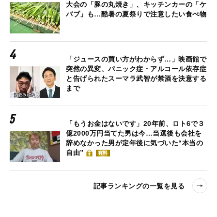
大会の「豚の丸焼き」、キッチンカーの「ケ
バブ」も…酷暑の夏祭りで注意したい食べ物
「ジュースの買い方がわからず…」映画館で
突然の異変、パニック症・アルコール依存症
と告げられたスーマラ武智が禁酒を決意する
まで
「もうお金はないです」20年前、ロト6で３
億2000万円当てた男は今…当選後も会社を
辞めなかった男が定年後に気づいた“本当の
自由”
有料
記事ランキングの一覧を見る