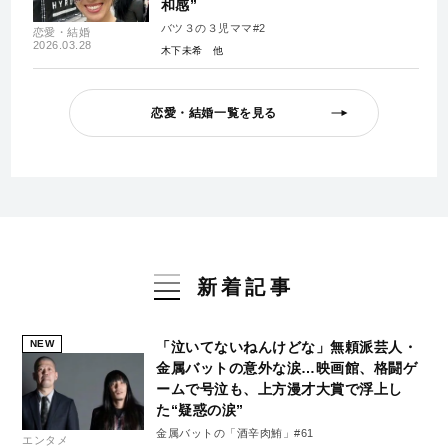
和感”
バツ３の３児ママ#2
恋愛・結婚
2026.03.28
木下未希
恋愛・結婚一覧を見る
新着記事
NEW
「泣いてないねんけどな」無頼派芸人・
金属バットの意外な涙…映画館、格闘ゲ
ームで号泣も、上方漫才大賞で浮上し
た“疑惑の涙”
金属バットの「酒辛肉鮪」#61
エンタメ