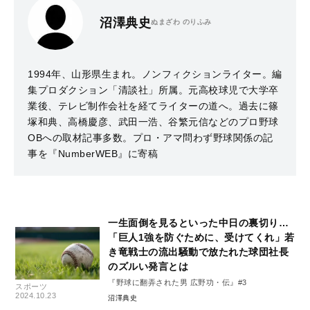
沼澤典史
ぬまざわ のりふみ
1994年、山形県生まれ。ノンフィクションライター。編
集プロダクション「清談社」所属。元高校球児で大学卒
業後、テレビ制作会社を経てライターの道へ。過去に篠
塚和典、高橋慶彦、武田一浩、谷繁元信などのプロ野球
OBへの取材記事多数。プロ・アマ問わず野球関係の記
事を『NumberWEB』に寄稿
一生面倒を見るといった中日の裏切り…
「巨人1強を防ぐために、受けてくれ」若
き竜戦士の流出騒動で放たれた球団社長
のズルい発言とは
『野球に翻弄された男 広野功・伝』#3
スポーツ
2024.10.23
沼澤典史