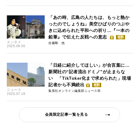
「あの時、広島の人たちは、もっと熱か
ったのでしょうね」美空ひばりのつぶや
きに込められた平和への祈り…『一本の
鉛筆』で伝えた反戦への意志
有料
エンタメ
佐藤剛
2025.08.06
「日経に紹介してほしい」が合言葉に…
新聞社の“記者流出ドミノ”が止まらな
い 「TikToker化まで求められた」現場
記者から不満続出
有料
ニュース
集英社オンライン編集部ニュース班
2026.07.18
会員限定記事一覧を見る