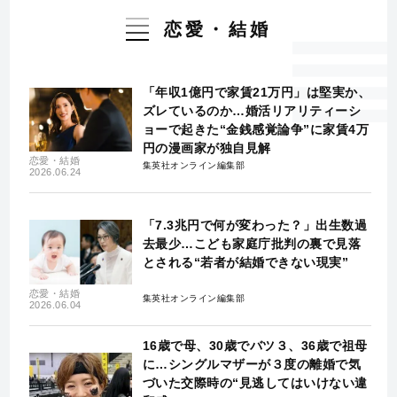
恋愛・結婚
「年収1億円で家賃21万円」は堅実か、
ズレているのか…婚活リアリティーシ
ョーで起きた“金銭感覚論争”に家賃4万
円の漫画家が独自見解
恋愛・結婚
集英社オンライン編集部
2026.06.24
「7.3兆円で何が変わった？」出生数過
去最少…こども家庭庁批判の裏で見落
とされる“若者が結婚できない現実”
恋愛・結婚
集英社オンライン編集部
2026.06.04
16歳で母、30歳でバツ３、36歳で祖母
に…シングルマザーが３度の離婚で気
づいた交際時の“見逃してはいけない違