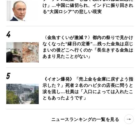
け」…中国に値切られ、インドに振り回され
る“大国ロシア”の悲しい現実
〈金魚すくいが激減？〉都内の祭りで見かけ
なくなった“縁日の定番”…残った金魚は店じ
まいの後どこへ行くのか「長生きする金魚は
あまり見たことがない」
《イオン爆発》「売上金を金庫に戻すよう指
示した？」死者２名のハビタの店長に問うと
涙を流し…社員は「入口によっては入れたこ
ともあったようです」
ニュースランキングの一覧を見る