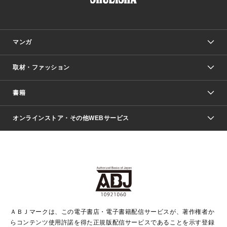
マンガ
取材・ファッション
少年マンガ
週刊少年ジャンプ
書籍
ファッション・美容
青年マンガ
ジャンプSQ.
Seventeen
週刊ヤングジャンプ
オンラインストア・その他WEBサービス
文芸・文庫・総合
芸能・情報・スポーツ
少女マンガ
Vジャンプ
non-no Web
ヤングジャンプ定期購読デジタル
すばる
Myojo
オンラインストア
りぼん
学芸・ノンフィクション・新書
最強ジャンプ
女性マンガ
@BAILA
ヤンジャン＋
小説すばる
週プレNEWS
マーガレット
集英社OTOコンテンツ
集英社 学芸編集部
少年ジャンプ＋
その他WEBサービス
クッキー
ライトノベル・ノベライズ
MAQUIA ONLINE
となりのヤングジャンプ
集英社 文芸ステーション
週プレ グラジャパ！
別冊マーガレット
SHUEISHA MANGA-ART HERITAGE
集英社 ビジネス書
ゼブラック
ココハナ
SHUEISHA ADNAVI
SPUR.JP
集英社Webマガジン Cobalt
グランドジャンプ
web 集英社文庫
キッズ
web Sportiva
マンガMee
ジャンプキャラクターズストア
集英社新書
ジャンプルーキー！
月刊オフィスユー
ＡＢＪマークは、この電子書店・電子書籍配信サービスが、著作権者か
EDITOR'S LAB
LEE
集英社オレンジ文庫
ウルトラジャンプ
青春と読書
パラスポ＋！
らコンテンツ使用許諾を得た正規版配信サービスであることを示す登録
集英社みらい文庫
リマコミ＋
HAPPY PLUS STORE