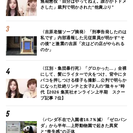
無期懲役「自分はやってねぇ。誰かがトドメ
さした」裁判で明かされた“他責ぶり”
〈吉原老舗ソープ摘発〉「刑事告発したのは
私です」内部通報した元従業員が明かす“そ
の後”と激震の吉原「次はどの店がやられる
のか」
〈江別・集団暴行死〉「グロかった…」全裸
にして、髪にライターで火をつけ、背中にタ
バコを押しつける様子も撮影…公判で明らか
になった壮絶リンチと女子2人の“陰キャ”時
代【2026 集英社オンライン上半期 スクー
プ記事 7位】
〈パンダ不在で入園者18.7％減〉「ゼロパン
ダ」から半年…上野動物園で起きた異変
と“喪失感”の正体