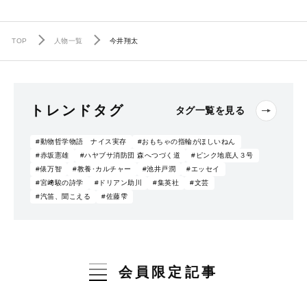
TOP
人物一覧
今井翔太
トレンドタグ
タグ一覧を見る
#動物哲学物語 ナイス実存
#おもちゃの指輪がほしいねん
#赤坂憲雄
#ハヤブサ消防団 森へつづく道
#ピンク地底人３号
#俵万智
#教養･カルチャー
#池井戸潤
#エッセイ
#宮﨑駿の詩学
#ドリアン助川
#集英社
#文芸
#汽笛、聞こえる
#佐藤雫
会員限定記事