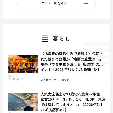
グルメ一覧を見る
暮らし
《祇園祭の露店付近で撮影？》包装さ
れた焼きそば麺が「地面に直置き…」
夏祭りで食中毒を避ける“店選び”のポ
イント【2026年7月バズり記事4位】
暮らし
2026.08.07
集英社オンライン編集部
人気女流雀士が31歳で八丈島へ移住…
家賃15万円→3万円、1K→4LDK「東京
では壊れてしまうと…」【2026年7月
バズり記事3位】