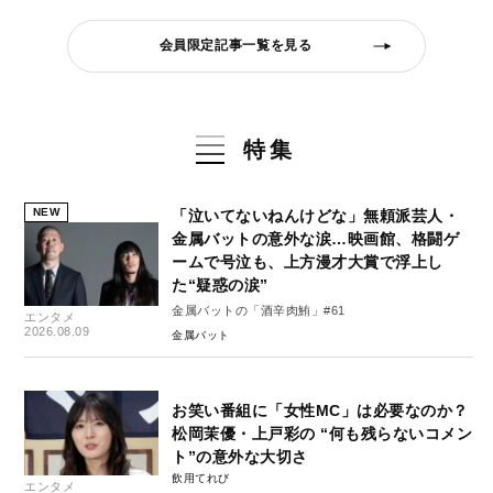
会員限定記事一覧を見る
特集
NEW
「泣いてないねんけどな」無頼派芸人・
金属バットの意外な涙…映画館、格闘ゲ
ームで号泣も、上方漫才大賞で浮上し
た“疑惑の涙”
金属バットの「酒辛肉鮪」#61
エンタメ
2026.08.09
金属バット
お笑い番組に「女性MC」は必要なのか？
松岡茉優・上戸彩の “何も残らないコメン
ト”の意外な大切さ
飲用てれび
エンタメ