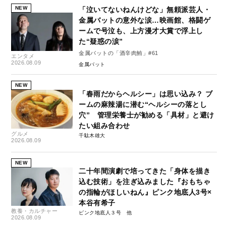
NEW
「泣いてないねんけどな」無頼派芸人・
金属バットの意外な涙…映画館、格闘ゲ
ームで号泣も、上方漫才大賞で浮上し
た“疑惑の涙”
金属バットの「酒辛肉鮪」#61
エンタメ
2026.08.09
金属バット
NEW
「春雨だからヘルシー」は思い込み？ ブ
ームの麻辣湯に潜む“ヘルシーの落とし
穴” 管理栄養士が勧める「具材」と避け
たい組み合わせ
グルメ
千駄木雄大
2026.08.09
NEW
二十年間演劇で培ってきた「身体を描き
込む技術」を注ぎ込みました『おもちゃ
の指輪がほしいねん』ピンク地底人3号×
本谷有希子
教養・カルチャー
ピンク地底人３号
2026.08.09