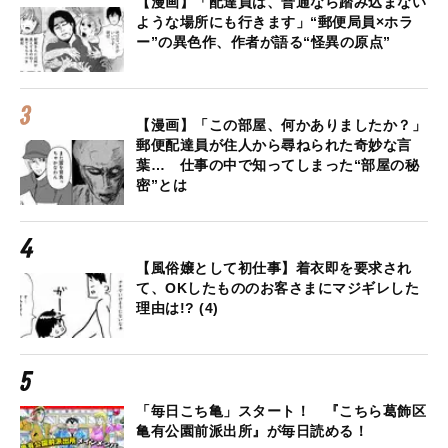
【漫画】「配達員は、普通なら踏み込まない
ような場所にも行きます」“郵便局員×ホラ
ー”の異色作、作者が語る“怪異の原点”
【漫画】「この部屋、何かありましたか？」
郵便配達員が住人から尋ねられた奇妙な言
葉… 仕事の中で知ってしまった“部屋の秘
密”とは
【風俗嬢として初仕事】着衣即を要求され
て、OKしたもののお客さまにマジギレした
理由は!? (4)
「毎日こち亀」スタート！ 『こちら葛飾区
亀有公園前派出所』が毎日読める！