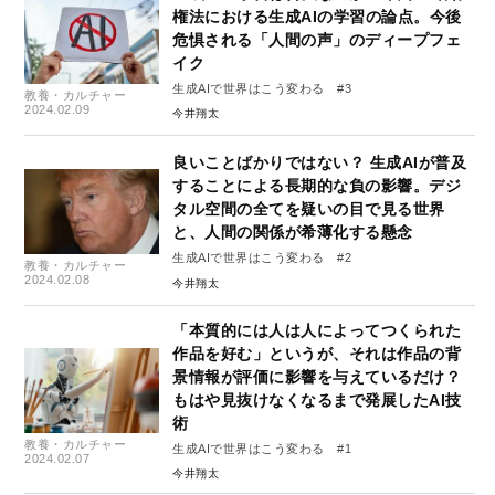
権法における生成AIの学習の論点。今後
危惧される「人間の声」のディープフェ
イク
生成AIで世界はこう変わる #3
教養・カルチャー
2024.02.09
今井翔太
良いことばかりではない？ 生成AIが普及
することによる長期的な負の影響。デジ
タル空間の全てを疑いの目で見る世界
と、人間の関係が希薄化する懸念
生成AIで世界はこう変わる #2
教養・カルチャー
2024.02.08
今井翔太
「本質的には人は人によってつくられた
作品を好む」というが、それは作品の背
景情報が評価に影響を与えているだけ？
もはや見抜けなくなるまで発展したAI技
術
教養・カルチャー
生成AIで世界はこう変わる #1
2024.02.07
今井翔太