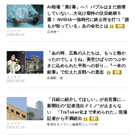
AI相場「第2幕」へ！ バブルはまだ崩壊
していない…大化け期待の注目銘柄５
選！ NVIDIA一強時代に終止符を打つ「誰
もが知っている」あの会社とは
有料
ニュース
石井僚一
2026.08.03
「あの時、広島の人たちは、もっと熱か
ったのでしょうね」美空ひばりのつぶや
きに込められた平和への祈り…『一本の
鉛筆』で伝えた反戦への意志
有料
エンタメ
佐藤剛
2025.08.06
「日経に紹介してほしい」が合言葉に…
新聞社の“記者流出ドミノ”が止まらな
い 「TikToker化まで求められた」現場
記者から不満続出
有料
ニュース
集英社オンライン編集部ニュース班
2026.07.18