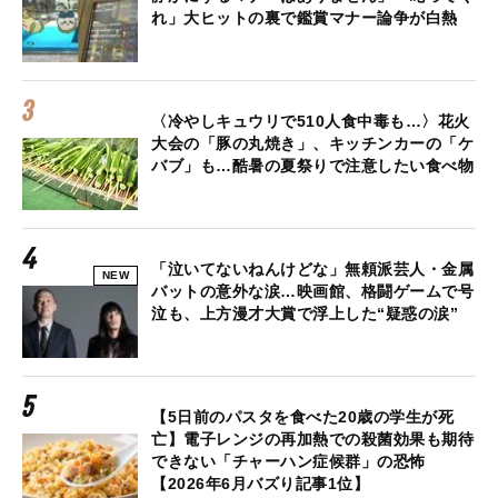
れ」大ヒットの裏で鑑賞マナー論争が白熱
〈冷やしキュウリで510人食中毒も…〉花火
大会の「豚の丸焼き」、キッチンカーの「ケ
バブ」も…酷暑の夏祭りで注意したい食べ物
「泣いてないねんけどな」無頼派芸人・金属
NEW
バットの意外な涙…映画館、格闘ゲームで号
泣も、上方漫才大賞で浮上した“疑惑の涙”
【5日前のパスタを食べた20歳の学生が死
亡】電子レンジの再加熱での殺菌効果も期待
できない「チャーハン症候群」の恐怖
【2026年6月バズり記事1位】