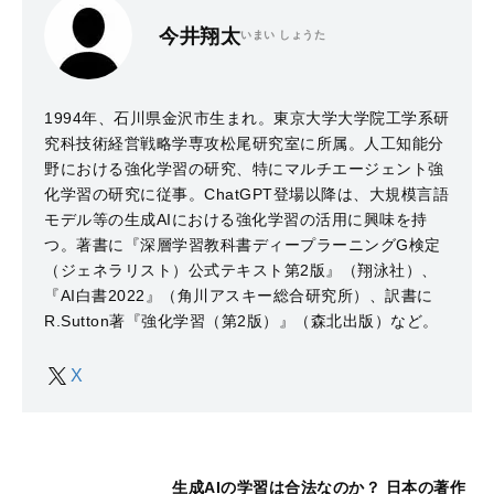
今井翔太
いまい しょうた
1994年、石川県金沢市生まれ。東京大学大学院工学系研
究科技術経営戦略学専攻松尾研究室に所属。人工知能分
野における強化学習の研究、特にマルチエージェント強
化学習の研究に従事。ChatGPT登場以降は、大規模言語
モデル等の生成AIにおける強化学習の活用に興味を持
つ。著書に『深層学習教科書ディープラーニングG検定
（ジェネラリスト）公式テキスト第2版』（翔泳社）、
『AI白書2022』（角川アスキー総合研究所）、訳書に
R.Sutton著『強化学習（第2版）』（森北出版）など。
X
生成AIの学習は合法なのか？ 日本の著作