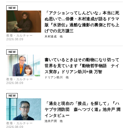
NEW
「アクションってしんどいな」本当に死
ぬ思いで…俳優・木村達成が語るドラマ
版『水滸伝』過酷な撮影の裏側と打ち上
げでの北方謙三
教養・カルチャー
木村達成
2026.08.09
NEW
書いているときはその動物になり切って
世界を見ています『動物哲学物語 ナイ
ス実存』ドリアン助川×俵 万智
ドリアン助川
教養・カルチャー
2026.08.09
NEW
「過去と現在の「接点」を探して」『ハ
ヤブサ消防団 森へつづく道』池井戸 潤
インタビュー
池井戸潤
教養・カルチャー
2026.08.09