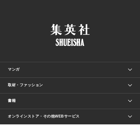
マンガ
取材・ファッション
少年マンガ
週刊少年ジャンプ
書籍
ファッション・美容
青年マンガ
ジャンプSQ.
Seventeen
週刊ヤングジャンプ
オンラインストア・その他WEBサービス
文芸・文庫・総合
芸能・情報・スポーツ
少女マンガ
Vジャンプ
non-no Web
ヤングジャンプ定期購読デジタル
すばる
Myojo
オンラインストア
りぼん
学芸・ノンフィクション・新書
最強ジャンプ
女性マンガ
@BAILA