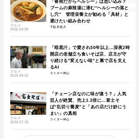
「春雨だからヘルシー」は思い込み？
ブームの麻辣湯に潜む“ヘルシーの落と
し穴” 管理栄養士が勧める「具材」と
避けたい組み合わせ
グルメ
千駄木雄大
2026.08.09
「暗黒汁」で愛され50年以上…深夜2時
開店の老舗立ち食いそば店、店主が守
り続ける"変えない味"と裏で店を支え
るAI
グルメ
ライター神山
2026.08.02
「チェーン店なのに味が違う？」人気
芸人が絶賛、売上1.2倍に…富士そ
ば“乱切り蕎麦”と「あの店だけ妙にう
まい」の真相
グルメ
ライター神山
2026.07.29