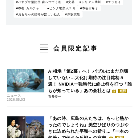
#ハヤブサ消防団 森へつづく道
#文芸
#ドリアン助川
#エッセイ
#教養･カルチャー
#ピンク地底人３号
#本谷有希子
#おもちゃの指輪がほしいねん
#赤坂憲雄
会員限定記事
AI相場「第2幕」へ！ バブルはまだ崩壊
していない…大化け期待の注目銘柄５
選！ NVIDIA一強時代に終止符を打つ「誰
もが知っている」あの会社とは
有料
ニュース
石井僚一
2026.08.03
「あの時、広島の人たちは、もっと熱か
ったのでしょうね」美空ひばりのつぶや
きに込められた平和への祈り…『一本の
鉛筆』で伝えた反戦への意志
有料