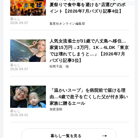
夏祭りで食中毒を避ける“店選び”のポ
イント【2026年7月バズり記事4位】
暮らし
2026.08.07
集英社オンライン編集部
人気女流雀士が31歳で八丈島へ移住…
家賃15万円→3万円、1K→4LDK「東京
では壊れてしまうと…」【2026年7月
バズり記事3位】
暮らし
松岡千晶
2026.08.07
「温かいスープ」を病院前で届ける理
由…4歳で息子を亡くした父が付き添い
家族に贈るエール
加賀直樹
暮らし
2026.08.01
暮らし一覧を見る