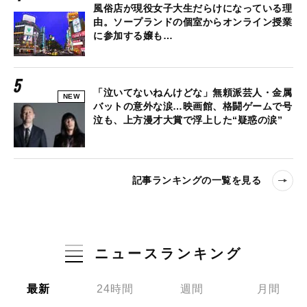
風俗店が現役女子大生だらけになっている理
由。ソープランドの個室からオンライン授業
に参加する嬢も…
「泣いてないねんけどな」無頼派芸人・金属
NEW
バットの意外な涙…映画館、格闘ゲームで号
泣も、上方漫才大賞で浮上した“疑惑の涙”
記事ランキングの一覧を見る
ニュースランキング
最新
24時間
週間
月間