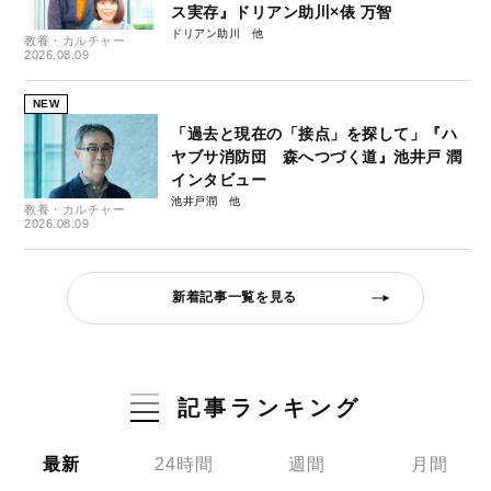
ス実存』ドリアン助川×俵 万智
ドリアン助川
教養・カルチャー
2026.08.09
NEW
「過去と現在の「接点」を探して」『ハ
ヤブサ消防団 森へつづく道』池井戸 潤
インタビュー
池井戸潤
教養・カルチャー
2026.08.09
新着記事一覧を見る
記事ランキング
最新
24時間
週間
月間