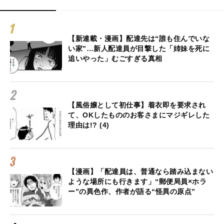
【新連載・漫画】配達先は“誰も住んでいな
い家”…新人配達員が目撃した「姉妹を死に
追いやった」むごすぎる真相
【風俗嬢として初仕事】着衣即を要求され
て、OKしたもののお客さまにマジギレした
理由は!? (4)
【漫画】「配達員は、普通なら踏み込まない
ような場所にも行きます」“郵便局員×ホラ
ー”の異色作、作者が語る“怪異の原点”