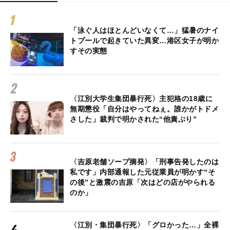
「泳ぐ人はほとんどいなくて…」猛暑のナイ
トプールで起きていた異変…港区女子が明か
すその実態
〈江別大学生集団暴行死〉主犯格の18歳に
無期懲役「自分はやってねぇ。誰かがトドメ
さした」裁判で明かされた“他責ぶり”
〈吉原老舗ソープ摘発〉「刑事告発したのは
私です」内部通報した元従業員が明かす“そ
の後”と激震の吉原「次はどの店がやられる
のか」
〈江別・集団暴行死〉「グロかった…」全裸