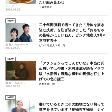
たい組み合わせ
グルメ
千駄木雄大
2026.08.09
NEW
二十年間演劇で培ってきた「身体を描き
込む技術」を注ぎ込みました『おもちゃ
の指輪がほしいねん』ピンク地底人3号×
本谷有希子
教養・カルチャー
ピンク地底人３号
2026.08.09
NEW
「アクションってしんどいな」本当に死
ぬ思いで…俳優・木村達成が語るドラマ
版『水滸伝』過酷な撮影の裏側と打ち上
げでの北方謙三
教養・カルチャー
木村達成
2026.08.09
NEW
書いているときはその動物になり切って
世界を見ています『動物哲学物語 ナイ