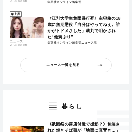
2026.08.08
集英社オンライン編集部
急上昇
〈江別大学生集団暴行死〉主犯格の18
歳に無期懲役「自分はやってねぇ。誰
かがトドメさした」裁判で明かされ
た“他責ぶり”
ニュース
集英社オンライン編集部ニュース班
2026.08.08
ニュース一覧を見る
暮らし
《祇園祭の露店付近で撮影？》包装さ
れた焼きそば麺が「地面に直置き…」