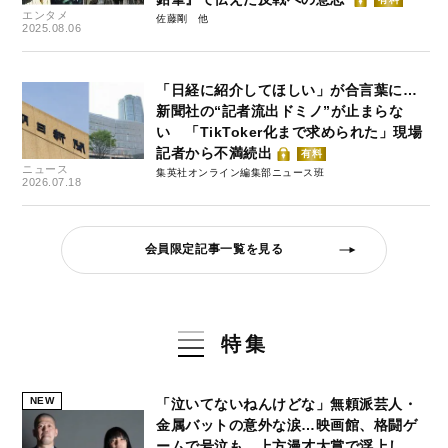
エンタメ
佐藤剛
2025.08.06
「日経に紹介してほしい」が合言葉に…
新聞社の“記者流出ドミノ”が止まらな
い 「TikToker化まで求められた」現場
記者から不満続出
有料
ニュース
集英社オンライン編集部ニュース班
2026.07.18
会員限定記事一覧を見る
特集
NEW
「泣いてないねんけどな」無頼派芸人・
金属バットの意外な涙…映画館、格闘ゲ
ームで号泣も、上方漫才大賞で浮上し