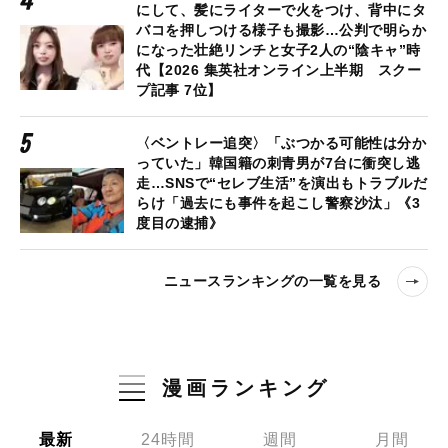
にして、髪にライターで火をつけ、背中にタ
バコを押しつける様子も撮影…公判で明らか
になった壮絶リンチと女子2人の“陰キャ”時
代【2026 集英社オンライン上半期 スクー
プ記事 7位】
〈ベントレー追突〉「ぶつかる可能性は分か
っていた」韓国籍の刺青男が7台に衝突し逃
走…SNSで“セレブ生活”を演出もトラブルだ
らけ「過去にも事件を起こし警察沙汰」《3
度目の逮捕》
ニュースランキングの一覧を見る
漫画ランキング
最新
24時間
週間
月間