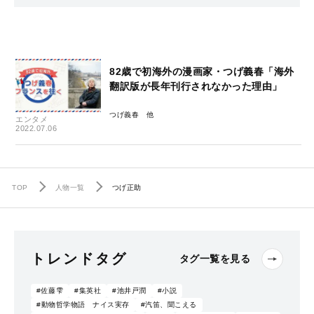
82歳で初海外の漫画家・つげ義春「海外
翻訳版が長年刊行されなかった理由」
つげ義春
エンタメ
2022.07.06
TOP
人物一覧
つげ正助
トレンドタグ
タグ一覧を見る
#佐藤雫
#集英社
#池井戸潤
#小説
#動物哲学物語 ナイス実存
#汽笛、聞こえる