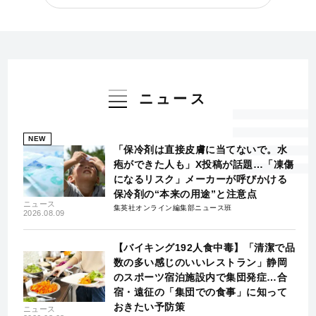
ニュース
NEW
「保冷剤は直接皮膚に当てないで。水
疱ができた人も」X投稿が話題…「凍傷
になるリスク」メーカーが呼びかける
保冷剤の“本来の用途”と注意点
ニュース
集英社オンライン編集部ニュース班
2026.08.09
【バイキング192人食中毒】「清潔で品
数の多い感じのいいレストラン」静岡
のスポーツ宿泊施設内で集団発症…合
宿・遠征の「集団での食事」に知って
おきたい予防策
ニュース