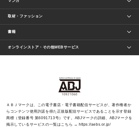
マンガ
取材・ファッション
少年マンガ
週刊少年ジャンプ
書籍
ファッション・美容
青年マンガ
ジャンプSQ.
Seventeen
週刊ヤングジャンプ
オンラインストア・その他WEBサービス
文芸・文庫・総合
芸能・情報・スポーツ
少女マンガ
Vジャンプ
non-no Web
ヤングジャンプ定期購読デジタル
すばる
Myojo
オンラインストア
りぼん
学芸・ノンフィクション・新書
最強ジャンプ
女性マンガ
@BAILA
ヤンジャン＋
小説すばる
週プレNEWS
マーガレット
集英社OTOコンテンツ
集英社 学芸編集部
少年ジャンプ＋
その他WEBサービス
クッキー
ライトノベル・ノベライズ
MAQUIA ONLINE
となりのヤングジャンプ
集英社 文芸ステーション
週プレ グラジャパ！
別冊マーガレット
SHUEISHA MANGA-ART HERITAGE
集英社 ビジネス書
ゼブラック
ココハナ
SHUEISHA ADNAVI
SPUR.JP
集英社Webマガジン Cobalt
グランドジャンプ
web 集英社文庫
キッズ
web Sportiva
マンガMee
ジャンプキャラクターズストア
集英社新書
ジャンプルーキー！
月刊オフィスユー
ＡＢＪマークは、この電子書店・電子書籍配信サービスが、著作権者か
EDITOR'S LAB
LEE
集英社オレンジ文庫
ウルトラジャンプ
青春と読書
パラスポ＋！
らコンテンツ使用許諾を得た正規版配信サービスであることを示す登録
集英社みらい文庫
リマコミ＋
HAPPY PLUS STORE
集英社新書プラス
ジャンプTOON
商標（登録番号 第6091713号）です。ABJマークの詳細、ABJマークを
Marisol
シフォン文庫
アジア人物史
S-KIDS.LAND
マンガMeets
掲示しているサービスの一覧はこちら →
https://aebs.or.jp/
shueisha vox
よみタイ
S-MANGA
Web éclat
ダッシュエックス文庫
LEEマルシェ
kotoba