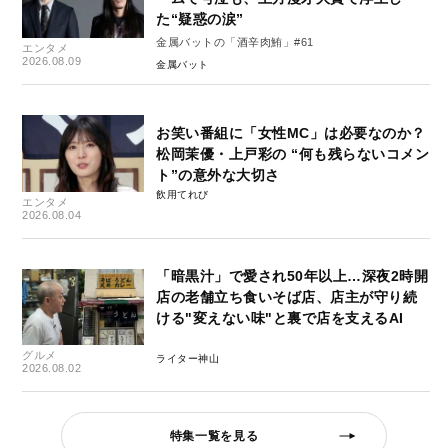
た“疑惑の涙”
金属バットの「酒辛肉鮪」#61
エンタメ
2026.08.09
金属バット
お笑い番組に「女性MC」は必要なのか？
松岡茉優・上戸彩の “何も残らないコメン
ト”の意外な大切さ
飲用てれび
エンタメ
2026.08.04
「暗黒汁」で愛され50年以上…深夜2時開
店の老舗立ち食いそば店、店主が守り続
ける"変えない味"と裏で店を支えるAI
グルメ
ライター神山
2026.08.02
特集一覧を見る