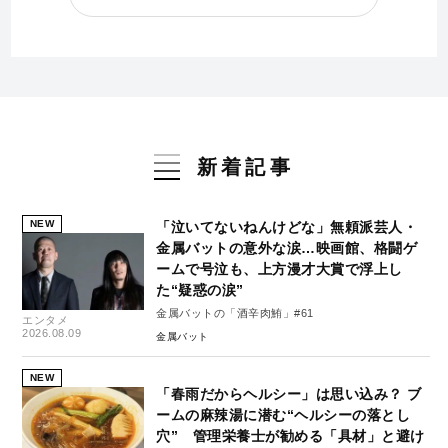
新着記事
NEW
「泣いてないねんけどな」無頼派芸人・
金属バットの意外な涙…映画館、格闘ゲ
ームで号泣も、上方漫才大賞で浮上し
た“疑惑の涙”
金属バットの「酒辛肉鮪」#61
エンタメ
2026.08.09
金属バット
NEW
「春雨だからヘルシー」は思い込み？ ブ
ームの麻辣湯に潜む“ヘルシーの落とし
穴” 管理栄養士が勧める「具材」と避け