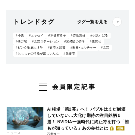
トレンドタグ
タグ一覧を見る
#小説
#エッセイ
#本谷有希子
#赤坂憲雄
#小説すばる
#俵万智
#文芸ステーション
#宮﨑駿の詩学
#集英社
#ピンク地底人３号
#青春と読書
#教養･カルチャー
#文芸
#おもちゃの指輪がほしいねん
#佐藤雫
会員限定記事
AI相場「第2幕」へ！ バブルはまだ崩壊
していない…大化け期待の注目銘柄５
選！ NVIDIA一強時代に終止符を打つ「誰
もが知っている」あの会社とは
有料
ニュース
石井僚一