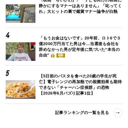
静かにするマナーはありません」「叱ってく
れ」大ヒットの裏で鑑賞マナー論争が白熱
「もうお金はないです」20年前、ロト6で３
億2000万円当てた男は今…当選後も会社を
辞めなかった男が定年後に気づいた“本当の
自由”
有料
【5日前のパスタを食べた20歳の学生が死
亡】電子レンジの再加熱での殺菌効果も期待
できない「チャーハン症候群」の恐怖
【2026年6月バズり記事1位】
記事ランキングの一覧を見る