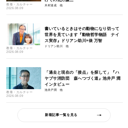
教養・カルチャー
木村達成
2026.08.09
書いているときはその動物になり切って
世界を見ています『動物哲学物語 ナイ
ス実存』ドリアン助川×俵 万智
ドリアン助川
教養・カルチャー
2026.08.09
「過去と現在の「接点」を探して」『ハ
ヤブサ消防団 森へつづく道』池井戸 潤
インタビュー
池井戸潤
教養・カルチャー
2026.08.09
新着記事一覧を見る