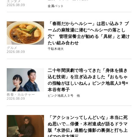
エンタメ
2026.08.09
金属バット
「春雨だからヘルシー」は思い込み？ ブ
ームの麻辣湯に潜む“ヘルシーの落とし
穴” 管理栄養士が勧める「具材」と避け
たい組み合わせ
グルメ
千駄木雄大
2026.08.09
二十年間演劇で培ってきた「身体を描き
込む技術」を注ぎ込みました『おもちゃ
の指輪がほしいねん』ピンク地底人3号×
本谷有希子
教養・カルチャー
ピンク地底人３号
2026.08.09
「アクションってしんどいな」本当に死
ぬ思いで…俳優・木村達成が語るドラマ
版『水滸伝』過酷な撮影の裏側と打ち上
げでの北方謙三