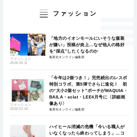
ファッション
「地方のイオンモールにいそうな服装
が嫌い」投稿が炎上…なぜ他人の格好
を“採点”したくなるのか
集英社オンライン編集部
ファッション
2026.06.11
「今年は2個つき！」完売続出のレスポ
特別コラボ、第5弾でさらに進化！ 初
の“大小2個セット”ポーチがMAQUIA・
BAILA・eclat・LEE4月号に〈詳細画
像あり〉
ファッション
2026.02.16
集英社オンライン編集部
ハイヒール消滅の危機「今いる職人が
いなくなったら終わってしまう」…コ