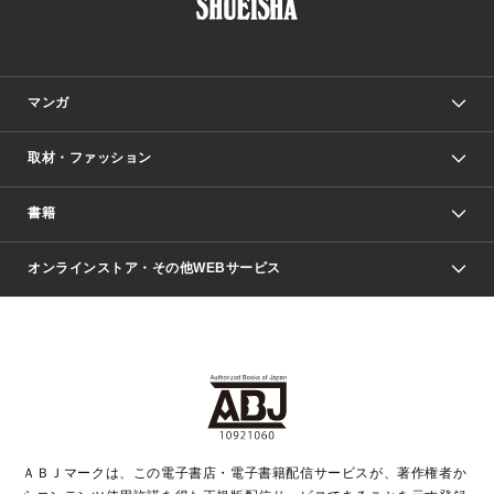
マンガ
取材・ファッション
少年マンガ
週刊少年ジャンプ
書籍
ファッション・美容
青年マンガ
ジャンプSQ.
Seventeen
週刊ヤングジャンプ
オンラインストア・その他WEBサービス
文芸・文庫・総合
芸能・情報・スポーツ
少女マンガ
Vジャンプ
non-no Web
ヤングジャンプ定期購読デジタル
すばる
Myojo
オンラインストア
りぼん
学芸・ノンフィクション・新書
最強ジャンプ
女性マンガ
@BAILA
ヤンジャン＋
小説すばる
週プレNEWS
マーガレット
集英社OTOコンテンツ
集英社 学芸編集部
少年ジャンプ＋
その他WEBサービス
クッキー
ライトノベル・ノベライズ
MAQUIA ONLINE
となりのヤングジャンプ
集英社 文芸ステーション
週プレ グラジャパ！
別冊マーガレット
SHUEISHA MANGA-ART HERITAGE
集英社 ビジネス書
ゼブラック
ココハナ
SHUEISHA ADNAVI
SPUR.JP
集英社Webマガジン Cobalt
グランドジャンプ
web 集英社文庫
キッズ
web Sportiva
マンガMee
ジャンプキャラクターズストア
集英社新書
ジャンプルーキー！
月刊オフィスユー
ＡＢＪマークは、この電子書店・電子書籍配信サービスが、著作権者か
EDITOR'S LAB
LEE
集英社オレンジ文庫
ウルトラジャンプ
青春と読書