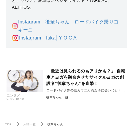
と、サウナ。愛車はスペシャライズド・TARMAC、
AETHOS。
Instagram 後輩ちゃん ロードバイク乗りヨ
ギーニ
Instagram fuka│Y O G A
「最近は見られるのもアリかも？」 自転
車とヨガを融合させたサイクルヨガの創
設者“後輩ちゃん”を直撃！
ロードバイク界の激カワ二刀流女子に会いに行く
エンタメ
Vol.1
後輩ちゃん
2022.10.10
TOP
人物一覧
後輩ちゃん