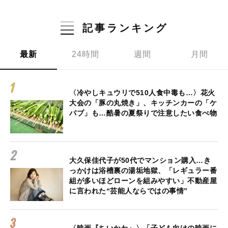
記事ランキング
最新
24時間
週間
月間
〈冷やしキュウリで510人食中毒も…〉花火
大会の「豚の丸焼き」、キッチンカーの「ケ
バブ」も…酷暑の夏祭りで注意したい食べ物
大久保佳代子が50代でマンション購入…き
っかけは浴槽裏の湯垢地獄、「レギュラー番
組が多いほどローンを組みやすい」不動産屋
に言われた“芸能人ならではの事情”
〈映画『ちいかわ』〉「子ども向けの映画に