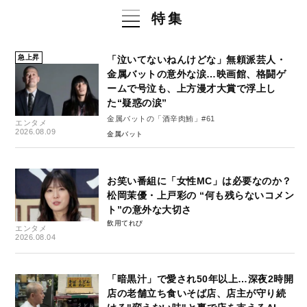
特集
急上昇
「泣いてないねんけどな」無頼派芸人・
金属バットの意外な涙…映画館、格闘ゲ
ームで号泣も、上方漫才大賞で浮上し
た“疑惑の涙”
金属バットの「酒辛肉鮪」#61
エンタメ
2026.08.09
金属バット
お笑い番組に「女性MC」は必要なのか？
松岡茉優・上戸彩の “何も残らないコメン
ト”の意外な大切さ
飲用てれび
エンタメ
2026.08.04
「暗黒汁」で愛され50年以上…深夜2時開
店の老舗立ち食いそば店、店主が守り続