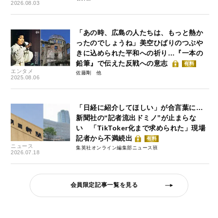
2026.08.03
「あの時、広島の人たちは、もっと熱か
ったのでしょうね」美空ひばりのつぶや
きに込められた平和への祈り…『一本の
鉛筆』で伝えた反戦への意志
有料
エンタメ
佐藤剛
2025.08.06
「日経に紹介してほしい」が合言葉に…
新聞社の“記者流出ドミノ”が止まらな
い 「TikToker化まで求められた」現場
記者から不満続出
有料
ニュース
集英社オンライン編集部ニュース班
2026.07.18
会員限定記事一覧を見る