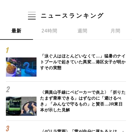
ニュースランキング
最新
24時間
週間
月間
「泳ぐ人はほとんどいなくて…」猛暑のナイ
トプールで起きていた異変…港区女子が明か
すその実態
〈満員山手線にベビーカーで炎上〉「折りた
たまず乗車できる」はずなのに「避けるべ
き」「みんなで守るもの」と賛否…JR東日
本が示した見解
〈ゲリラ雷雨〉「雷が自分に落ちるとは…」