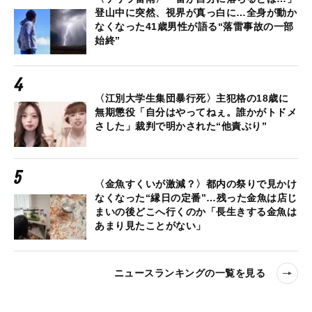
登山中に突然、視界が真っ白に…全身が動か
なくなった41歳男性が語る“落雷事故の一部
始終”
〈江別大学生集団暴行死〉主犯格の18歳に
無期懲役「自分はやってねぇ。誰かがトドメ
さした」裁判で明かされた“他責ぶり”
〈金魚すくいが激減？〉都内の祭りで見かけ
なくなった“縁日の定番”…残った金魚は店じ
まいの後どこへ行くのか「長生きする金魚は
あまり見たことがない」
ニュースランキングの一覧を見る