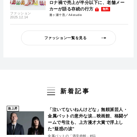
ロナ禍で売上が半分以下に、老舗メー
カーが語る存続の行方
無料
ファッション
逢ヶ瀬十吾／A4studio
2025.12.14
ファッション一覧を見る
新着記事
急上昇
「泣いてないねんけどな」無頼派芸人・
金属バットの意外な涙…映画館、格闘ゲ
ームで号泣も、上方漫才大賞で浮上し
た“疑惑の涙”
金属バットの「酒辛肉鮪」#61