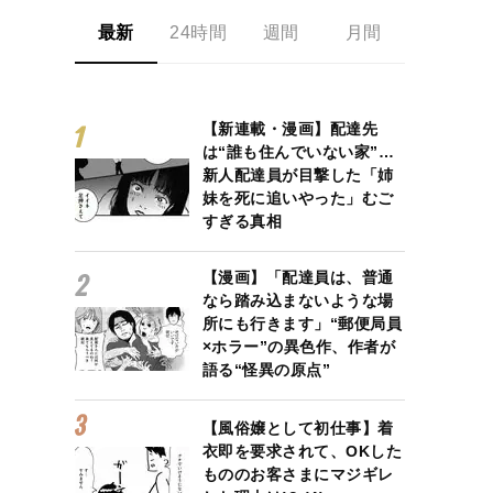
最新
24時間
週間
月間
【新連載・漫画】配達先
は“誰も住んでいない家”…
新人配達員が目撃した「姉
妹を死に追いやった」むご
すぎる真相
【漫画】「配達員は、普通
なら踏み込まないような場
所にも行きます」“郵便局員
×ホラー”の異色作、作者が
語る“怪異の原点”
【風俗嬢として初仕事】着
衣即を要求されて、OKした
もののお客さまにマジギレ