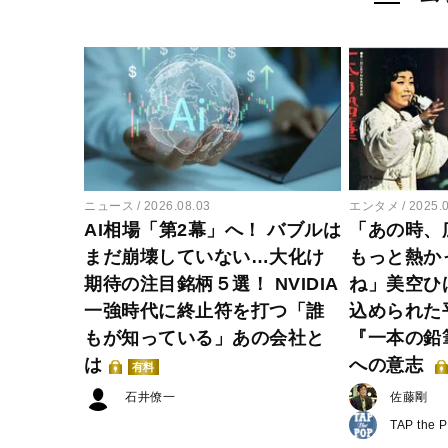
ニュース
2026.08.03
エンタメ
2025.
AI相場「第2幕」へ！ バブルは
「あの時、
まだ崩壊していない…大化け
もっと熱か
期待の注目銘柄５選！ NVIDIA
ね」美空ひ
一強時代に終止符を打つ「誰
込められた
もが知っている」あの会社と
『一本の鉛
は
への意志
有料
石井僚一
佐藤剛
TAP the 