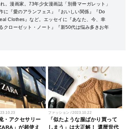
生まれ。漫画家。73年少女漫画誌「別冊マーガレット」
作に『愛のアランフェス』『おいしい関係』『Do
』『Real Clothes』など。エッセイに『あなた、今、幸
るクローゼット・ノート』『新50代は悩み多きお年
23.10.23
ファッション
2023.10.22
靴・アクセサリー
「似たような服ばかり買って
ZARA」が超使え
しまう」は大正解！ 還暦世代