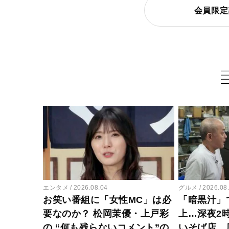
会員限定
エンタメ
2026.08.04
グルメ
2026.08
お笑い番組に「女性MC」は必
「暗黒汁」
要なのか？ 松岡茉優・上戸彩
上…深夜2
の “何も残らないコメント”の
いそば店、