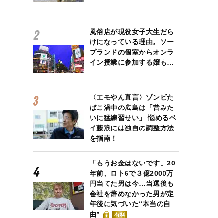
風俗店が現役女子大生だら
けになっている理由。ソー
プランドの個室からオンラ
イン授業に参加する嬢も…
〈エモやん直言〉ゾンビた
ばこ渦中の広島は「昔みた
いに猛練習せい」 悩めるベ
イ藤浪には独自の調整方法
を指南！
「もうお金はないです」20
年前、ロト6で３億2000万
円当てた男は今…当選後も
会社を辞めなかった男が定
年後に気づいた“本当の自
由”
有料