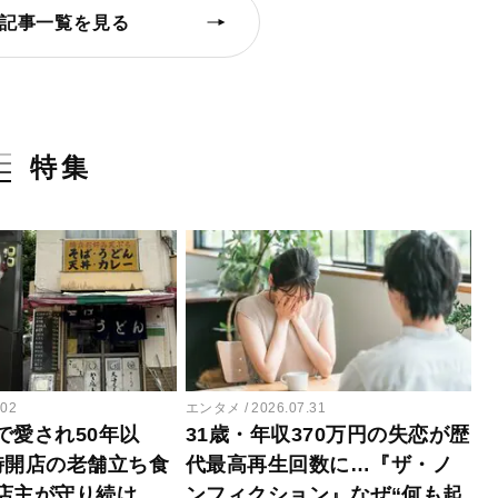
記事一覧を見る
特集
.02
エンタメ
2026.07.31
で愛され50年以
31歳・年収370万円の失恋が歴
時開店の老舗立ち食
代最高再生回数に…『ザ・ノ
店主が守り続け
ンフィクション』なぜ“何も起