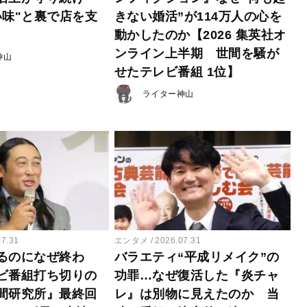
い味"と裏で店を支
きない婚活”が114万人の心を
動かしたのか【2026 集英社オ
ンライン上半期 世間を騒が
神山
せたテレビ番組 1位】
ライター神山
07.31
エンタメ
2026.07.31
るのになぜ終わ
バラエティ“平成リメイク”の
ビ番組打ち切りの
功罪…なぜ復活した『炎チャ
間研究所』最終回
レ』は別物に見えたのか 当