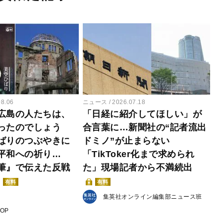
08.06
ニュース
2026.07.18
広島の人たちは、
「日経に紹介してほしい」が
ったのでしょう
合言葉に…新聞社の“記者流出
ばりのつぶやきに
ドミノ”が止まらない
平和への祈り…
「TikToker化まで求められ
筆』で伝えた反戦
た」現場記者から不満続出
有料
有料
集英社オンライン編集部ニュース班
POP