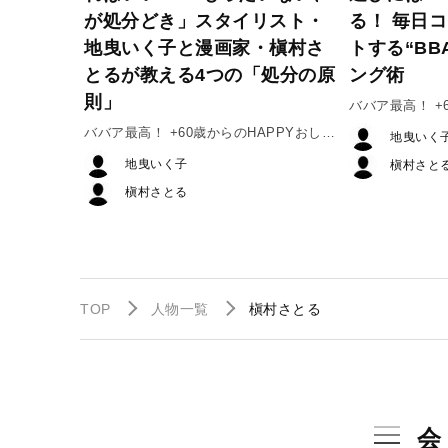
が処分どき」スタイリスト・
る！ 毎日
地曳いく子と漫画家・槇村さ
トする“BB
とるが教える4つの「処分の原
ング術
則」
ババア最高！ +
れ #2
ババア最高！ +60歳からのHAPPYおしゃ
地曳いく
れ #3
地曳いく子
槇村さと
槇村さとる
TOP
人物一覧
槇村さとる
会