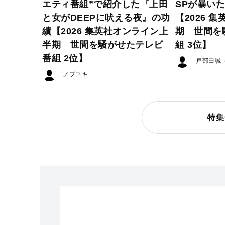
エティ番組”で紹介した『上田
SPが暴い
と女がDEEPに吠える夜』の功
【2026 
績【2026 集英社オンライン上
期 世間を
半期 世間を騒がせたテレビ
組 3位】
番組 2位】
戸部田誠
ノブユキ
特集