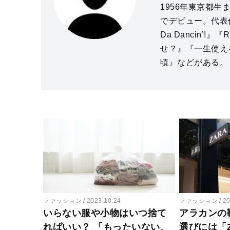
1956年東京都
でデビュー。代表
Da Dancin’!
せ？』『一生使え
頃』などがある。
ファッション
2023.10.24
ファッション
20
いらない服や小物はいつ捨て
アラカンの
ればいい？ 「もったいない、
選びには「