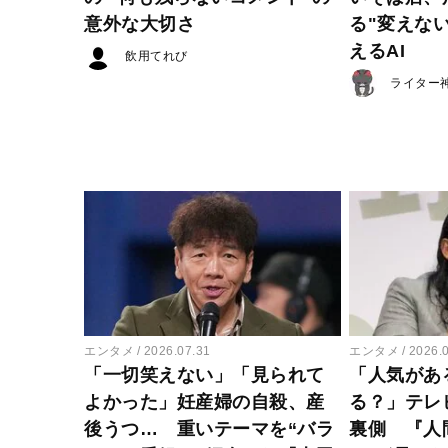
意外な大切さ
る"変えな
えるAI
飲用てれび
ライター
エンタメ
2026.07.31
エンタメ
2026.
「一切笑えない」「見られて
「人気があ
よかった」妊産婦の自殺、産
る？」テレ
後うつ… 重いテーマを“バラ
裏側 『人