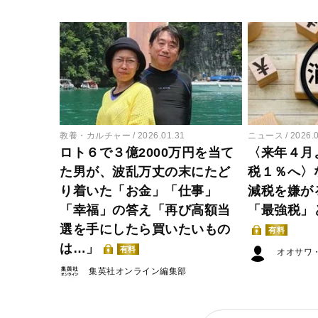
教養・カルチャー
2026.01.31
ニュース
2026.
ロト６で３億2000万円を当て
〈来年４月
た男が、波乱万丈の末にたど
税１％へ〉
り着いた「お金」「仕事」
減税を嫌が
「幸福」の答え「再び高額当
「最強税」
選を手にしたら買いたいもの
有料
は…」
有料
オオサワ
集英社オンライン編集部