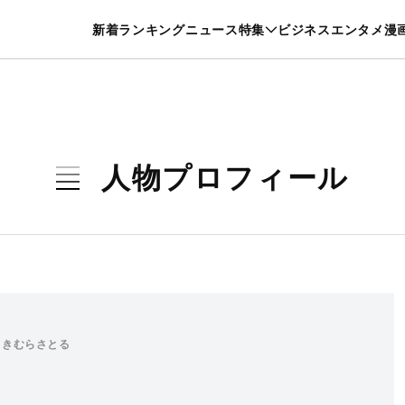
特集一覧を見る
漫画一覧を見る
新着
ランキング
ニュース
特集
ビジネス
エンタメ
漫
養・カルチャー
暮らし
スポーツ
ヘルスケア
美容
グルメ
人物プロフィール
まきむらさとる