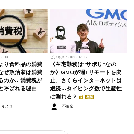
02.03
ビジネス
2026.07.17
より食料品の消費
《在宅勤務は“サボり”なの
なぜ政治家は消費
か》GMOが週1リモートを廃
るのか…消費税が
止、さくらインターネットは
と呼ばれる理由
継続…タイピング数で生産性
は測れる？
有料
・キヌヨ
不破聡