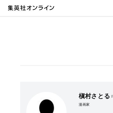
教
槇村さとる
漫画家