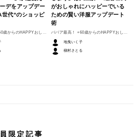
コーデをアップデー
がおしゃれにハッピーでいる
A世代”のショッピ
ための賢い洋服アップデート
術
60歳からのHAPPYおしゃ
ババア最高！ +60歳からのHAPPYおしゃ
れ #1
子
地曳いく子
る
槇村さとる
員限定記事