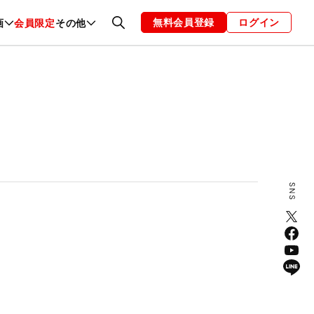
無料会員登録
ログイン
画
会員限定
その他
ファッション
恋愛・結婚
編集部
お知らせ