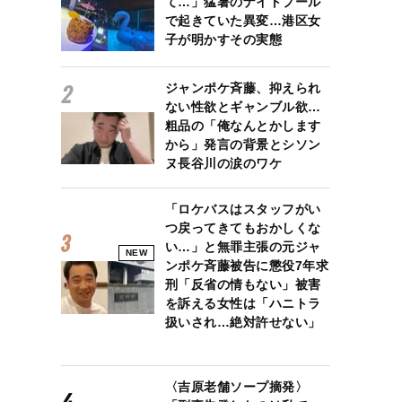
て…」猛暑のナイトプール
で起きていた異変…港区女
子が明かすその実態
ジャンポケ斉藤、抑えられ
ない性欲とギャンブル欲…
粗品の「俺なんとかします
から」発言の背景とシソン
ヌ長谷川の涙のワケ
「ロケバスはスタッフがい
つ戻ってきてもおかしくな
い…」と無罪主張の元ジャ
NEW
ンポケ斉藤被告に懲役7年求
刑「反省の情もない」被害
を訴える女性は「ハニトラ
扱いされ…絶対許せない」
〈吉原老舗ソープ摘発〉