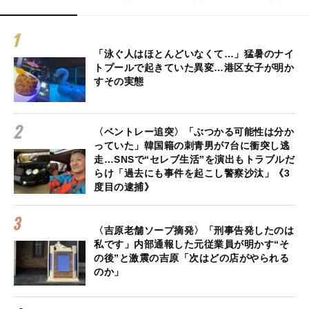
「泳ぐ人はほとんどいなくて…」猛暑のナイ
トプールで起きていた異変…港区女子が明か
すその実態
〈ベントレー追突〉「ぶつかる可能性は分か
っていた」韓国籍の刺青男が7台に衝突し逃
走…SNSで“セレブ生活”を演出もトラブルだ
らけ「過去にも事件を起こし警察沙汰」《3
度目の逮捕》
〈吉原老舗ソープ摘発〉「刑事告発したのは
私です」内部通報した元従業員が明かす“そ
の後”と激震の吉原「次はどの店がやられる
のか」