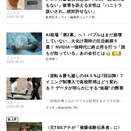
もない」被害を訴える女性は「ハニトラ
扱いされ…絶対許せない」
ニュース
2026.08.06
集英社オンライン編集部ニュース班
AI相場「第2幕」へ！ バブルはまだ崩壊
していない…大化け期待の注目銘柄５
選！ NVIDIA一強時代に終止符を打つ「誰
もが知っている」あの会社とは
有料
ニュース
石井僚一
2026.08.03
〈逆転＆勝ち越しの44.5％は7回以降〉7
イニング制導入で高校野球はどう変わ
る？ データが明らかにする“短縮”の弊害
「7回制が奪うもの-データが証明するドラマの消
スポーツ
失-」
2026.08.06
ゴジキ（@godziki_55）
急上昇
〈元TBSアナが「被爆体験伝承者」に〉