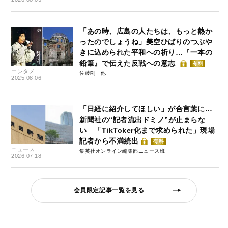
「あの時、広島の人たちは、もっと熱か
ったのでしょうね」美空ひばりのつぶや
きに込められた平和への祈り…『一本の
鉛筆』で伝えた反戦への意志
有料
エンタメ
佐藤剛
2025.08.06
「日経に紹介してほしい」が合言葉に…
新聞社の“記者流出ドミノ”が止まらな
い 「TikToker化まで求められた」現場
記者から不満続出
有料
ニュース
集英社オンライン編集部ニュース班
2026.07.18
会員限定記事一覧を見る