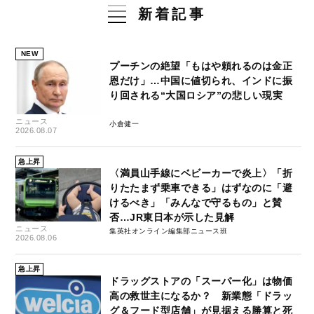
新着記事
NEW
プーチンの絶望「もはや頼れるのは金正
恩だけ」…中国に値切られ、インドに振
り回される“大国ロシア”の悲しい現実
ニュース
小倉健一
2026.08.07
急上昇
〈満員山手線にベビーカーで炎上〉「折
りたたまず乗車できる」はずなのに「避
けるべき」「みんなで守るもの」と賛
否…JR東日本が示した見解
ニュース
集英社オンライン編集部ニュース班
2026.08.06
急上昇
ドラッグストアの「スーパー化」は物価
高の救世主になるか？ 新業態「ドラッ
グ＆フード型店舗」が見据える勝算と死