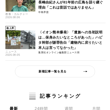
長峰由紀さんが81年前の広島を語り継ぐ
理由「これは昔話ではありません」
中島早苗
教養・カルチャー
2026.08.06
急上昇
〈イオン熊本爆発〉「遺族への当初説明
は…保身みたいなところがあった」ハビ
タ幹部が謝罪告白「建物内に戻りたいと
本人は言ってなかった」
ニュース
集英社オンライン編集部ニュース班
2026.08.05
新着記事一覧を見る
記事ランキング
最新
24時間
週間
月間