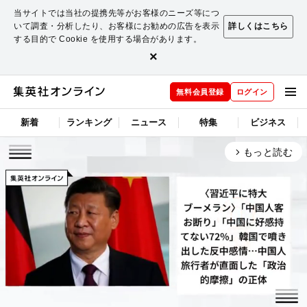
当サイトでは当社の提携先等がお客様のニーズ等につ
いて調査・分析したり、お客様にお勧めの広告を表示
詳しくはこちら
する目的で Cookie を使用する場合があります。
×
無料会員登録
ログイン
新着
ランキング
ニュース
特集
ビジネス
もっと読む
arrow_forward_ios