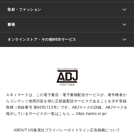
取材・ファッション
少年マンガ
週刊少年ジャンプ
書籍
ファッション・美容
青年マンガ
ジャンプSQ.
Seventeen
週刊ヤングジャンプ
オンラインストア・その他WEBサービス
文芸・文庫・総合
芸能・情報・スポーツ
少女マンガ
Vジャンプ
non-no Web
ヤングジャンプ定期購読デジタル
すばる
Myojo
オンラインストア
りぼん
学芸・ノンフィクション・新書
最強ジャンプ
女性マンガ
@BAILA
ヤンジャン＋
小説すばる
週プレNEWS
マーガレット
集英社OTOコンテンツ
集英社 学芸編集部
少年ジャンプ＋
その他WEBサービス
クッキー
ライトノベル・ノベライズ
MAQUIA ONLINE
となりのヤングジャンプ
集英社 文芸ステーション
週プレ グラジャパ！
別冊マーガレット
SHUEISHA MANGA-ART HERITAGE
集英社 ビジネス書
ゼブラック
ココハナ
SHUEISHA ADNAVI
SPUR.JP
集英社Webマガジン Cobalt
グランドジャンプ
web 集英社文庫
キッズ
web Sportiva
マンガMee
ジャンプキャラクターズストア
集英社新書
ジャンプルーキー！
月刊オフィスユー
ＡＢＪマークは、この電子書店・電子書籍配信サービスが、著作権者か
EDITOR'S LAB
LEE
集英社オレンジ文庫
ウルトラジャンプ
青春と読書
パラスポ＋！
らコンテンツ使用許諾を得た正規版配信サービスであることを示す登録
集英社みらい文庫
リマコミ＋
HAPPY PLUS STORE
集英社新書プラス
ジャンプTOON
商標（登録番号 第6091713号）です。ABJマークの詳細、ABJマークを
Marisol
シフォン文庫
アジア人物史
S-KIDS.LAND
マンガMeets
掲示しているサービスの一覧はこちら →
https://aebs.or.jp/
shueisha vox
よみタイ
S-MANGA
Web éclat
ダッシュエックス文庫
LEEマルシェ
kotoba
集英社ジャンプリミックス
ABOUT US
集英社プライバシーガイドライン
広告掲載について
T JAPAN:The New York Times Style Magazine
JUMP j BOOKS