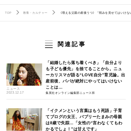
TOP
教養・カルチャー
《増える父親の産後うつ》「弱みを見せてはいけな
関連記事
「結婚したら落ち着くべき」「自分より
も子ども優先」を捨てることから。ニュ
ーカリスマが語る“LOVE自分”育児論。出
産前後、パパが絶対にやってはいけない
ことは…
ニュース
2023.12.17
集英社オンライン編集部ニュース班
「イクメンという言葉はもう死語」子育
てブログの女王、バブリーたまみの母親
は8歳で失踪…「女性の“言わなくてもわ
かるでしょ！”は甘えです」