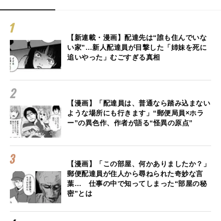
【新連載・漫画】配達先は“誰も住んでいな
い家”…新人配達員が目撃した「姉妹を死に
追いやった」むごすぎる真相
【漫画】「配達員は、普通なら踏み込まない
ような場所にも行きます」“郵便局員×ホラ
ー”の異色作、作者が語る“怪異の原点”
【漫画】「この部屋、何かありましたか？」
郵便配達員が住人から尋ねられた奇妙な言
葉… 仕事の中で知ってしまった“部屋の秘
密”とは