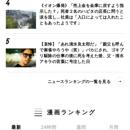
《イオン爆発》「売上金を金庫に戻すよう指
示した？」死者２名のハビタの店長に問うと
涙を流し…社員は「入口によっては入れたこ
ともあったようです」
【哀悼】「あれ清水良太郎だ」「親父も呼ん
で麻雀やろうや（笑）」バカにされ、ゴキブ
リ駆除の仕事の後に死を考えた後、父・清水
アキラの言葉に号泣した日
ニュースランキングの一覧を見る
漫画ランキング
最新
24時間
週間
月間