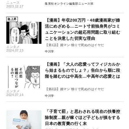
ニュース
集英社オンライン編集部ニュース班
2023.12.17
急上昇
【漫画】年収200万円・48歳漫画家が婚
活にめざめる…ニート寸前独身男がコミ
ュニケーションの超応用問題に取り組む
ことを決意した切実な理由
【第1話】婚マン 独りで死ぬのはイヤだ
エンタメ
2024.07.13
中川学
【漫画】「大人の恋愛ってフィジカルか
ら始まるものでしょ？」告白から順に段
階を踏むのは中高生…中高年の恋愛とは
【第2話】婚マン 独りで死ぬのはイヤだ
エンタメ
2024.07.14
中川学
「子育て罰」と思わされる現在の扶養控
除制度…親が稼ぐほど子どもが損をする
日本の教育費の行く末