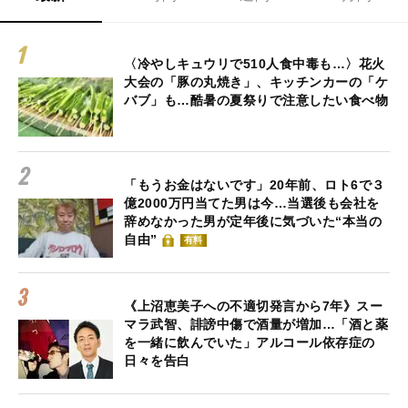
〈冷やしキュウリで510人食中毒も…〉花火
大会の「豚の丸焼き」、キッチンカーの「ケ
バブ」も…酷暑の夏祭りで注意したい食べ物
「もうお金はないです」20年前、ロト6で３
億2000万円当てた男は今…当選後も会社を
辞めなかった男が定年後に気づいた“本当の
自由”
有料
《上沼恵美子への不適切発言から7年》スー
マラ武智、誹謗中傷で酒量が増加…「酒と薬
を一緒に飲んでいた」アルコール依存症の
日々を告白