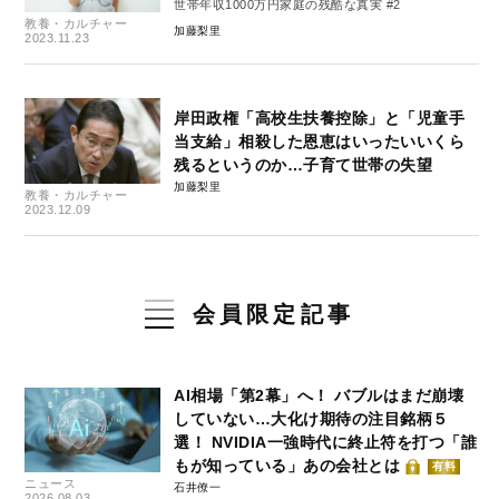
世帯年収1000万円家庭の残酷な真実 #2
教養・カルチャー
加藤梨里
2023.11.23
岸田政権「高校生扶養控除」と「児童手
当支給」相殺した恩恵はいったいいくら
残るというのか…子育て世帯の失望
加藤梨里
教養・カルチャー
2023.12.09
会員限定記事
AI相場「第2幕」へ！ バブルはまだ崩壊
していない…大化け期待の注目銘柄５
選！ NVIDIA一強時代に終止符を打つ「誰
もが知っている」あの会社とは
有料
ニュース
石井僚一
2026.08.03