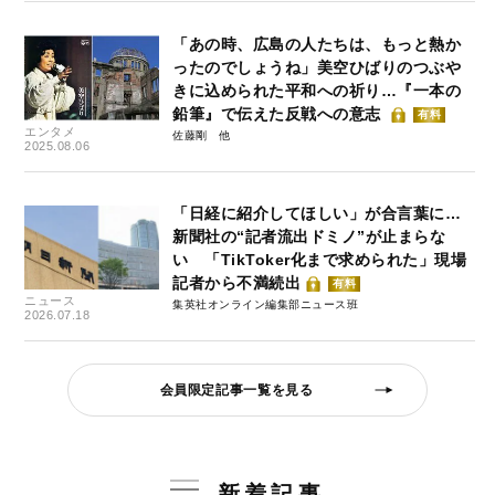
「あの時、広島の人たちは、もっと熱か
ったのでしょうね」美空ひばりのつぶや
きに込められた平和への祈り…『一本の
鉛筆』で伝えた反戦への意志
有料
エンタメ
佐藤剛
2025.08.06
「日経に紹介してほしい」が合言葉に…
新聞社の“記者流出ドミノ”が止まらな
い 「TikToker化まで求められた」現場
記者から不満続出
有料
ニュース
集英社オンライン編集部ニュース班
2026.07.18
会員限定記事一覧を見る
新着記事