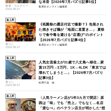
な本音【2026年7月バズり記事5位】
教養・カルチャー
集英社オンライン編集部
2026.08.07
急上昇
《祇園祭の露店付近で撮影？》包装され
た焼きそば麺が「地面に直置き…」 夏祭
りで食中毒を避ける“店選び”のポイント
【2026年7月バズり記事4位】
暮らし
集英社オンライン編集部
2026.08.07
急上昇
人気女流雀士が31歳で八丈島へ移住…家
賃15万円→3万円、1K→4LDK「東京では
壊れてしまうと…」【2026年7月バズり
記事3位】
暮らし
松岡千晶
2026.08.07
急上昇
〈人気ラーメン店が1年3カ月で閉店〉原
因は「味」でも「売上」でもなく…名店
「渡なべ」のベテラン店主が明かした“想