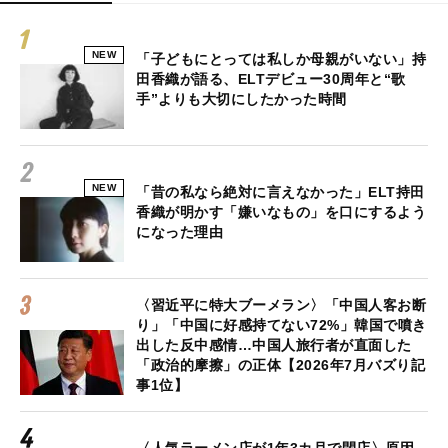
NEW
「子どもにとっては私しか母親がいない」持
田香織が語る、ELTデビュー30周年と“歌
手”よりも大切にしたかった時間
NEW
「昔の私なら絶対に言えなかった」ELT持田
香織が明かす「嫌いなもの」を口にするよう
になった理由
〈習近平に特大ブーメラン〉「中国人客お断
り」「中国に好感持てない72%」韓国で噴き
出した反中感情…中国人旅行者が直面した
「政治的摩擦」の正体【2026年7月バズり記
事1位】