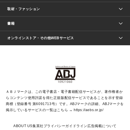
取材・ファッション
少年マンガ
週刊少年ジャンプ
書籍
ファッション・美容
青年マンガ
ジャンプSQ.
Seventeen
週刊ヤングジャンプ
オンラインストア・その他WEBサービス
文芸・文庫・総合
芸能・情報・スポーツ
少女マンガ
Vジャンプ
non-no Web
ヤングジャンプ定期購読デジタル
すばる
Myojo
オンラインストア
りぼん
学芸・ノンフィクション・新書
最強ジャンプ
女性マンガ
@BAILA
ヤンジャン＋
小説すばる
週プレNEWS
マーガレット
集英社OTOコンテンツ
集英社 学芸編集部
少年ジャンプ＋
その他WEBサービス
クッキー
ライトノベル・ノベライズ
MAQUIA ONLINE
となりのヤングジャンプ
集英社 文芸ステーション
週プレ グラジャパ！
別冊マーガレット
SHUEISHA MANGA-ART HERITAGE
集英社 ビジネス書
ゼブラック
ココハナ
SHUEISHA ADNAVI
SPUR.JP
集英社Webマガジン Cobalt
グランドジャンプ
web 集英社文庫
キッズ
web Sportiva
マンガMee
ジャンプキャラクターズストア
集英社新書
ジャンプルーキー！
月刊オフィスユー
ＡＢＪマークは、この電子書店・電子書籍配信サービスが、著作権者か
EDITOR'S LAB
LEE
集英社オレンジ文庫
ウルトラジャンプ
青春と読書
パラスポ＋！
らコンテンツ使用許諾を得た正規版配信サービスであることを示す登録
集英社みらい文庫
リマコミ＋
HAPPY PLUS STORE
集英社新書プラス
ジャンプTOON
商標（登録番号 第6091713号）です。ABJマークの詳細、ABJマークを
Marisol
シフォン文庫
アジア人物史
S-KIDS.LAND
マンガMeets
掲示しているサービスの一覧はこちら →
https://aebs.or.jp/
shueisha vox
よみタイ
S-MANGA
Web éclat
ダッシュエックス文庫
LEEマルシェ
kotoba
集英社ジャンプリミックス
ABOUT US
集英社プライバシーガイドライン
広告掲載について
T JAPAN:The New York Times Style Magazine
JUMP j BOOKS