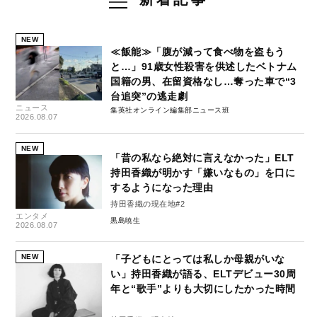
NEW
≪飯能≫「腹が減って食べ物を盗もう
と…」91歳女性殺害を供述したベトナム
国籍の男、在留資格なし…奪った車で“3
台追突”の逃走劇
ニュース
集英社オンライン編集部ニュース班
2026.08.07
NEW
「昔の私なら絶対に言えなかった」ELT
持田香織が明かす「嫌いなもの」を口に
するようになった理由
持田香織の現在地#2
エンタメ
黒島暁生
2026.08.07
NEW
「子どもにとっては私しか母親がいな
い」持田香織が語る、ELTデビュー30周
年と“歌手”よりも大切にしたかった時間