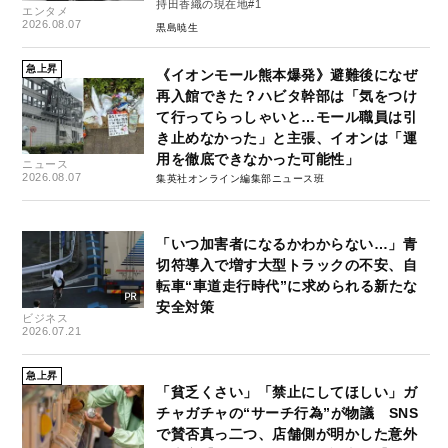
持田香織の現在地#1
エンタメ
2026.08.07
黒島暁生
急上昇
《イオンモール熊本爆発》避難後になぜ
再入館できた？ハビタ幹部は「気をつけ
て行ってらっしゃいと…モール職員は引
き止めなかった」と主張、イオンは「運
用を徹底できなかった可能性」
ニュース
2026.08.07
集英社オンライン編集部ニュース班
「いつ加害者になるかわからない…」青
切符導入で増す大型トラックの不安、自
転車“車道走行時代”に求められる新たな
安全対策
ビジネス
2026.07.21
急上昇
「貧乏くさい」「禁止にしてほしい」ガ
チャガチャの“サーチ行為”が物議 SNS
で賛否真っ二つ、店舗側が明かした意外