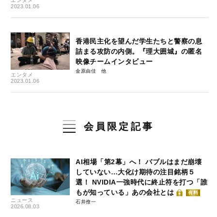
エンタメ
2023.01.06
香港民主化を望んだ学生たちと警察の息
詰まる攻防の内側。『理大囲城』の匿名
映像チームインタビュー
金原由佳
エンタメ
2023.01.06
会員限定記事
AI相場「第2幕」へ！ バブルはまだ崩壊
していない…大化け期待の注目銘柄５
選！ NVIDIA一強時代に終止符を打つ「誰
もが知っている」あの会社とは
有料
ニュース
石井僚一
2026.08.03