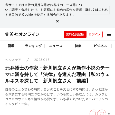
当サイトでは当社の提携先等がお客様のニーズ等につ
いて調査・分析したり、お客様にお勧めの広告を表示
詳しくはこちら
する目的で Cookie を使用する場合があります。
×
無料会員登録
ログイン
新着
ランキング
ニュース
特集
ビジネス
2023.01.31
ヘルスケア
元弁護士の作家・新川帆立さんが新作小説のテー
マに満を持して「法律」を選んだ理由【私のウェ
ルネスを探して 新川帆立さん 前編】
自分のことを労わる時間、自分のことを大切にする時間は、きっと誰か
を大切にする時間につながるはず。いつも忙しいあなたには、カラダと
ココロのウェルネス情報が必要です。いち早く気づいたキーパーソンの
インタビュー集。
5