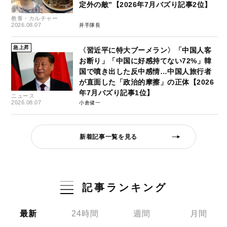
定外の敵”【2026年7月バズり記事2位】
教養・カルチャー
2026.08.07
井手隊長
急上昇
〈習近平に特大ブーメラン〉「中国人客
お断り」「中国に好感持てない72%」韓
国で噴き出した反中感情…中国人旅行者
が直面した「政治的摩擦」の正体【2026
年7月バズり記事1位】
ニュース
2026.08.07
小倉健一
新着記事一覧を見る
記事ランキング
最新
24時間
週間
月間