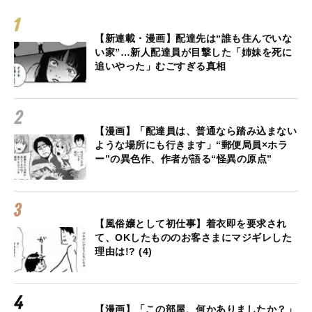
【新連載・漫画】配達先は“誰も住んでいな
い家”…新人配達員が目撃した「姉妹を死に
追いやった」むごすぎる真相
【漫画】「配達員は、普通なら踏み込まない
ような場所にも行きます」“郵便局員×ホラ
ー”の異色作、作者が語る“怪異の原点”
【風俗嬢として初仕事】着衣即を要求され
て、OKしたもののお客さまにマジギレした
理由は!? (4)
【漫画】「この部屋、何かありましたか？」