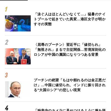
「泳ぐ人はほとんどいなくて…」猛暑のナイ
トプールで起きていた異変…港区女子が明か
すその実態
〈屈辱のプーチン〉習近平に「値切られ」
「無視され」まるで主従関係…苦境深刻化の
ロシアが中国の属国になりつつある背景
プーチンの絶望「もはや頼れるのは金正恩だ
け」…中国に値切られ、インドに振り回され
る“大国ロシア”の悲しい現実
「独房内のカメラに見せつけるように服を脱