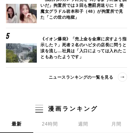
いだ」拘置所では３回も懲罰房送りに！ 美
魔女グラドル岩本和子（48）が拘置所で見
た「この世の地獄」
《イオン爆発》「売上金を金庫に戻すよう指
示した？」死者２名のハビタの店長に問うと
涙を流し…社員は「入口によっては入れたこ
ともあったようです」
ニュースランキングの一覧を見る
漫画ランキング
最新
24時間
週間
月間