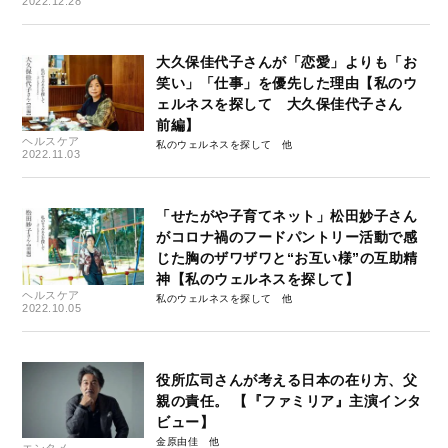
2022.12.28
大久保佳代子さんが「恋愛」よりも「お
笑い」「仕事」を優先した理由【私のウ
ェルネスを探して 大久保佳代子さん
前編】
ヘルスケア
私のウェルネスを探して
2022.11.03
「せたがや子育てネット」松田妙子さん
がコロナ禍のフードパントリー活動で感
じた胸のザワザワと“お互い様”の互助精
神【私のウェルネスを探して】
ヘルスケア
私のウェルネスを探して
2022.10.05
役所広司さんが考える日本の在り方、父
親の責任。 【『ファミリア』主演インタ
ビュー】
金原由佳