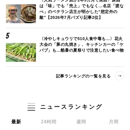
〈人気ラーメン店が1年3カ月で閉店〉原因
は「味」でも「売上」でもなく…名店「渡な
べ」のベテラン店主が明かした“想定外の
敵”【2026年7月バズり記事2位】
〈冷やしキュウリで510人食中毒も…〉花火
大会の「豚の丸焼き」、キッチンカーの「ケ
バブ」も…酷暑の夏祭りで注意したい食べ物
記事ランキングの一覧を見る
ニュースランキング
最新
24時間
週間
月間