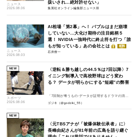
扱いされ…絶対許せない」
ニュース
2026.08.06
集英社オンライン編集部ニュース班
AI相場「第2幕」へ！ バブルはまだ崩壊
していない…大化け期待の注目銘柄５
選！ NVIDIA一強時代に終止符を打つ「誰
もが知っている」あの会社とは
有料
ニュース
石井僚一
2026.08.03
NEW
〈逆転＆勝ち越しの44.5％は7回以降〉7
イニング制導入で高校野球はどう変わ
る？ データが明らかにする“短縮”の弊害
「7回制が奪うもの-データが証明するドラマの消
スポーツ
失-」
2026.08.06
ゴジキ（@godziki_55）
NEW
〈元TBSアナが「被爆体験伝承者」に〉
長峰由紀さんが81年前の広島を語り継ぐ
理由「これは昔話ではありません」