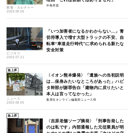
中島早苗
教養・カルチャー
2026.08.06
「いつ加害者になるかわからない…」青
切符導入で増す大型トラックの不安、自
転車“車道走行時代”に求められる新たな
安全対策
ビジネス
2026.07.21
急上昇
〈イオン熊本爆発〉「遺族への当初説明
は…保身みたいなところがあった」ハビ
タ幹部が謝罪告白「建物内に戻りたいと
本人は言ってなかった」
ニュース
集英社オンライン編集部ニュース班
2026.08.05
急上昇
〈吉原老舗ソープ摘発〉「刑事告発した
のは私です」内部通報した元従業員が明