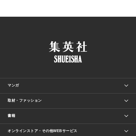
マンガ
取材・ファッション
少年マンガ
週刊少年ジャンプ
書籍
ファッション・美容
青年マンガ
ジャンプSQ.
Seventeen
週刊ヤングジャンプ
オンラインストア・その他WEBサービス
文芸・文庫・総合
芸能・情報・スポーツ
少女マンガ