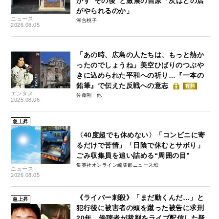
かす“その後”と激震の吉原「次はどの店
がやられるのか」
ニュース
河合桃子
2026.08.05
「あの時、広島の人たちは、もっと熱か
ったのでしょうね」美空ひばりのつぶや
きに込められた平和への祈り…『一本の
鉛筆』で伝えた反戦への意志
有料
エンタメ
佐藤剛
2025.08.06
急上昇
〈40度超でも休めない〉「コンビニに寄
るだけで苦情」「日陰で休むとサボり」
ごみ収集員を追い詰める“周囲の目”
集英社オンライン編集部ニュース班
ニュース
2026.08.05
《ライバー刺殺》「まだ動くんだ…」と
急上昇
犯行後に被害者の頭を蹴った被告に求刑
20年、傍聴者が裁判をライブ配信した疑