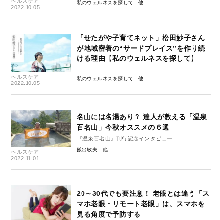
ヘルスケア
私のウェルネスを探して
2022.10.05
「せたがや子育てネット」松田妙子さん
が地域密着の“サードプレイス”を作り続
ける理由【私のウェルネスを探して】
ヘルスケア
私のウェルネスを探して
2022.10.05
名山には名湯あり？ 達人が教える「温泉
百名山」今秋オススメの６選
『温泉百名山』刊行記念インタビュー
飯出敏夫
ヘルスケア
2022.11.01
20～30代でも要注意！ 老眼とは違う「ス
マホ老眼・リモート老眼」は、スマホを
見る角度で予防する