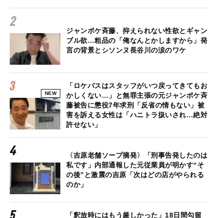
ジャンポケ斉藤、抑えられない性欲とギャン
ブル欲…粗品の「俺なんとかしますから」発
言の背景とシソンヌ長谷川の涙のワケ
「ロケバスはスタッフがいつ戻ってきてもお
NEW
かしくない…」と無罪主張の元ジャンポケ斉
藤被告に懲役7年求刑「反省の情もない」被
害を訴える女性は「ハニトラ扱いされ…絶対
許せない」
〈吉原老舗ソープ摘発〉「刑事告発したのは
私です」内部通報した元従業員が明かす“そ
の後”と激震の吉原「次はどの店がやられる
のか」
「釈放時にはもう厳しかった」18日間勾留