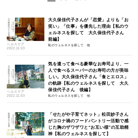
大久保佳代子さんが「恋愛」よりも「お
笑い」「仕事」を優先した理由【私のウ
ェルネスを探して 大久保佳代子さん
前編】
ヘルスケア
私のウェルネスを探して
2022.11.03
気を遣って食べる豪華なお寿司より、一
人で食べるスーパーのお寿司の方が美味
しい。大久保佳代子さん「食とエロス」
の軌跡【私のウェルネスを探して 大久
保佳代子さん 後編】
ヘルスケア
2022.11.03
私のウェルネスを探して
「せたがや子育てネット」松田妙子さん
がコロナ禍のフードパントリー活動で感
じた胸のザワザワと“お互い様”の互助精
神【私のウェルネスを探して】