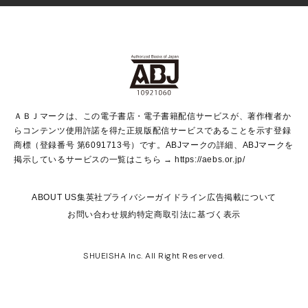
Vジャンプ
non-no Web
ヤングジャンプ定期購読デジタル
すばる
Myojo
オンラインストア
りぼん
学芸・ノンフィクション・新書
最強ジャンプ
女性マンガ
@BAILA
ヤンジャン＋
小説すばる
週プレNEWS
マーガレット
集英社OTOコンテンツ
集英社 学芸編集部
少年ジャンプ＋
その他WEBサービス
クッキー
ライトノベル・ノベライズ
MAQUIA ONLINE
となりのヤングジャンプ
集英社 文芸ステーション
週プレ グラジャパ！
別冊マーガレット
SHUEISHA MANGA-ART HERITAGE
集英社 ビジネス書
ゼブラック
ココハナ
SHUEISHA ADNAVI
SPUR.JP
集英社Webマガジン Cobalt
グランドジャンプ
web 集英社文庫
キッズ
web Sportiva
マンガMee
ジャンプキャラクターズストア
集英社新書
ジャンプルーキー！
月刊オフィスユー
ＡＢＪマークは、この電子書店・電子書籍配信サービスが、著作権者か
EDITOR'S LAB
LEE
集英社オレンジ文庫
ウルトラジャンプ
青春と読書
パラスポ＋！
らコンテンツ使用許諾を得た正規版配信サービスであることを示す登録
集英社みらい文庫
リマコミ＋
HAPPY PLUS STORE
集英社新書プラス
ジャンプTOON
商標（登録番号 第6091713号）です。ABJマークの詳細、ABJマークを
Marisol
シフォン文庫
アジア人物史
S-KIDS.LAND
マンガMeets
掲示しているサービスの一覧はこちら →
https://aebs.or.jp/
shueisha vox
よみタイ
S-MANGA
Web éclat
ダッシュエックス文庫
LEEマルシェ
kotoba
集英社ジャンプリミックス
ABOUT US
集英社プライバシーガイドライン
広告掲載について
T JAPAN:The New York Times Style Magazine
JUMP j BOOKS
お問い合わせ
規約
特定商取引法に基づく表示
SHOP Marisol
e!集英社
集英社コミック文庫
集英社女性誌ポータル
éclat premium
imidas
MEN'S NON-NO WEB
SHUEISHA Inc. All Right Reserved.
mirabella
UOMO
mirabella homme