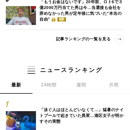
「もうお金はないです」20年前、ロト6で３
億2000万円当てた男は今…当選後も会社を
辞めなかった男が定年後に気づいた“本当の
自由”
有料
記事ランキングの一覧を見る
ニュースランキング
最新
24時間
週間
月間
「泳ぐ人はほとんどいなくて…」猛暑のナイ
トプールで起きていた異変…港区女子が明か
すその実態