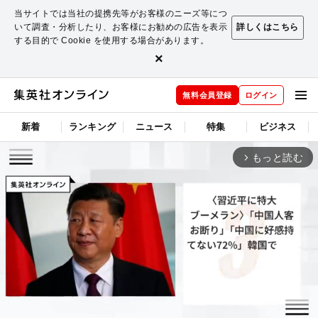
当サイトでは当社の提携先等がお客様のニーズ等につ
いて調査・分析したり、お客様にお勧めの広告を表示
詳しくはこちら
する目的で Cookie を使用する場合があります。
×
無料会員登録
ログイン
新着
ランキング
ニュース
特集
ビジネス
もっと読む
arrow_forward_ios