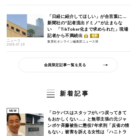
「日経に紹介してほしい」が合言葉に…
新聞社の“記者流出ドミノ”が止まらな
い 「TikToker化まで求められた」現場
記者から不満続出
有料
ニュース
集英社オンライン編集部ニュース班
2026.07.18
会員限定記事一覧を見る
新着記事
NEW
「ロケバスはスタッフがいつ戻ってきて
もおかしくない…」と無罪主張の元ジャ
ンポケ斉藤被告に懲役7年求刑「反省の情
もない」被害を訴える女性は「ハニトラ