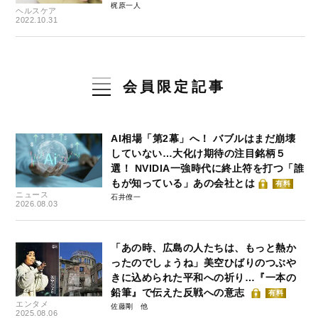
梶原一人
ヘルスケア
2022.10.31
会員限定記事
AI相場「第2幕」へ！ バブルはまだ崩壊
していない…大化け期待の注目銘柄５
選！ NVIDIA一強時代に終止符を打つ「誰
もが知っている」あの会社とは
有料
ニュース
石井僚一
2026.08.03
「あの時、広島の人たちは、もっと熱か
ったのでしょうね」美空ひばりのつぶや
きに込められた平和への祈り…『一本の
鉛筆』で伝えた反戦への意志
有料
エンタメ
佐藤剛
2025.08.06