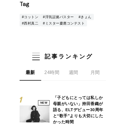
Tag
#コットン
#浮気証拠バスター
#きょん
#西村真二
#ミスター慶應コンテスト
記事ランキング
最新
24時間
週間
月間
「子どもにとっては私しか
NEW
母親がいない」持田香織が
語る、ELTデビュー30周年
と“歌手”よりも大切にした
かった時間