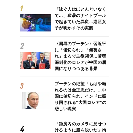
「泳ぐ人はほとんどいなく
て…」猛暑のナイトプール
で起きていた異変…港区女
子が明かすその実態
〈屈辱のプーチン〉習近平
に「値切られ」「無視さ
れ」まるで主従関係…苦境
深刻化のロシアが中国の属
国になりつつある背景
プーチンの絶望「もはや頼
れるのは金正恩だけ」…中
国に値切られ、インドに振
り回される“大国ロシア”の
悲しい現実
「独房内のカメラに見せつ
けるように服を脱いだ」拘