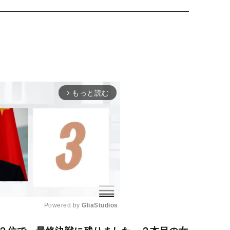
もっと読む
arrow_forward_ios
Powered by 
GliaStudios