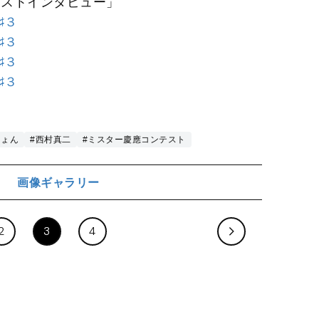
リストインタビュー」
♯３
♯３
♯３
♯３
きょん
#西村真二
#ミスター慶應コンテスト
画像ギャラリー
ジ
2
3
4