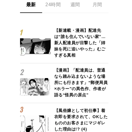
最新
24時間
週間
月間
【新連載・漫画】配達先
は“誰も住んでいない家”…
新人配達員が目撃した「姉
妹を死に追いやった」むご
すぎる真相
【漫画】「配達員は、普通
なら踏み込まないような場
所にも行きます」“郵便局員
×ホラー”の異色作、作者が
語る“怪異の原点”
【風俗嬢として初仕事】着
衣即を要求されて、OKした
もののお客さまにマジギレ
した理由は!? (4)