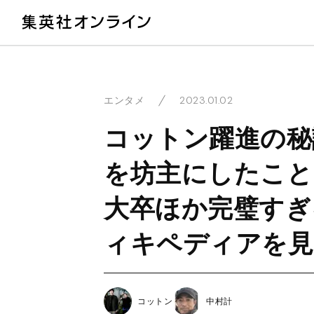
教
2023.01.02
エンタメ
コットン躍進の秘
を坊主にしたこと
大卒ほか完璧すぎ
ィキペディアを見
コットン
中村計