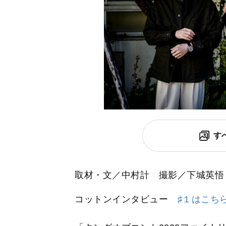
す
取材・文／中村計 撮影／下城英悟
コットンインタビュー
♯１はこち