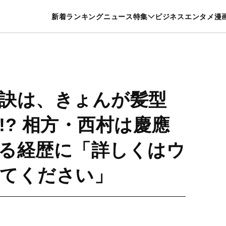
特集一覧を見る
漫画一覧を見る
新着
ランキング
ニュース
特集
ビジネス
エンタメ
漫
養・カルチャー
暮らし
スポーツ
ヘルスケア
美容
グルメ
訣は、きょんが髪型
!? 相方・西村は慶應
る経歴に「詳しくはウ
てください」