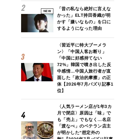
「昔の私なら絶対に言えな
NEW
かった」ELT持田香織が明
かす「嫌いなもの」を口に
するようになった理由
〈習近平に特大ブーメラ
ン〉「中国人客お断り」
「中国に好感持てない
72%」韓国で噴き出した反
中感情…中国人旅行者が直
面した「政治的摩擦」の正
体【2026年7月バズり記事1
位】
〈人気ラーメン店が1年3カ
月で閉店〉原因は「味」で
も「売上」でもなく…名店
「渡なべ」のベテラン店主
が明かした“想定外の
敵”【2026年7月バズり記事