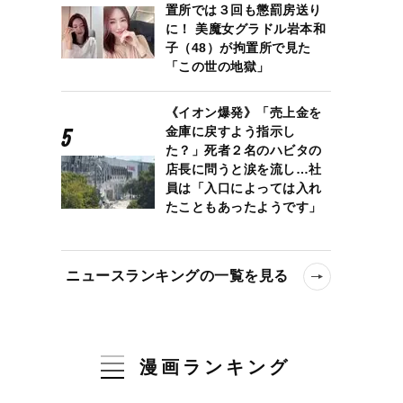
置所では３回も懲罰房送り
に！ 美魔女グラドル岩本和
子（48）が拘置所で見た
「この世の地獄」
《イオン爆発》「売上金を
金庫に戻すよう指示し
た？」死者２名のハビタの
店長に問うと涙を流し…社
員は「入口によっては入れ
たこともあったようです」
ニュースランキングの一覧を見る
漫画ランキング