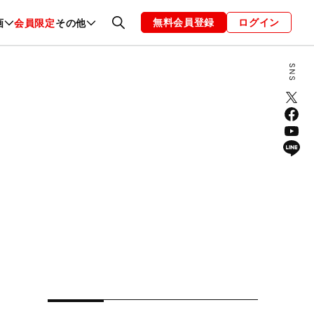
無料会員登録
ログイン
画
会員限定
その他
ファッション
恋愛・結婚
編集部
お知らせ