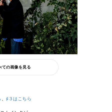
べての画像を見る
ら
、
♯３はこちら