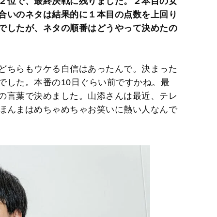
２位で、最終決戦に残りました。２本目の女
M
合いのネタは結果的に１本目の点数を上回り
u
でしたが、ネタの順番はどうやって決めたの
t
e
どちらもウケる自信はあったんで。決まった
でした。本番の10日ぐらい前ですかね。最
の言葉で決めました。山添さんは最近、テレ
ほんまはめちゃめちゃお笑いに熱い人なんで