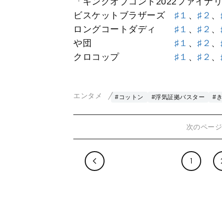
「キングオブコント2022ファイナ
ビスケットブラザーズ
♯１
、
♯２
、
ロングコートダディ
♯１
、
♯２
、
や団
♯１
、
♯２
、
クロコップ
♯１
、
♯２
、
エンタメ
#コットン
#浮気証拠バスター
#
次のペー
1