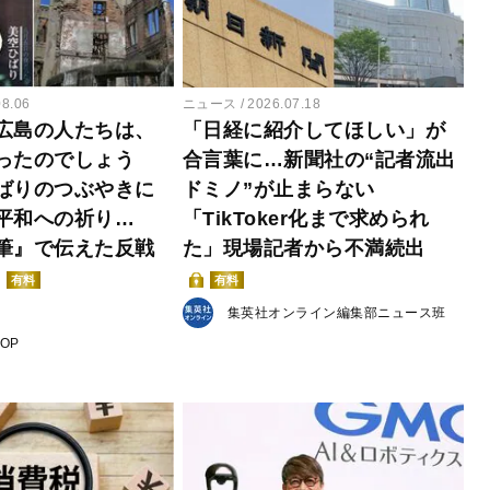
08.06
ニュース
2026.07.18
広島の人たちは、
「日経に紹介してほしい」が
ったのでしょう
合言葉に…新聞社の“記者流出
ばりのつぶやきに
ドミノ”が止まらない
平和への祈り…
「TikToker化まで求められ
筆』で伝えた反戦
た」現場記者から不満続出
有料
有料
集英社オンライン編集部ニュース班
POP