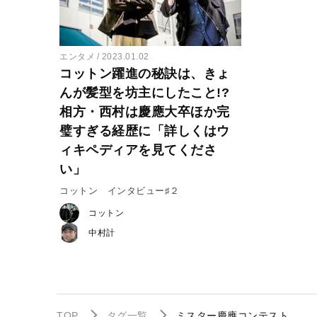
エンタメ
2023.01.02
コットン躍進の秘訣は、きょ
んが髪型を坊主にしたこと!?
相方・西村は慶應大卒ほか完
璧すぎる経歴に「詳しくはウ
ィキペディアを見てくださ
い」
コットン インタビュー♯２
コットン
中村計
TOP
タグ一覧
ミスター慶應コンテスト