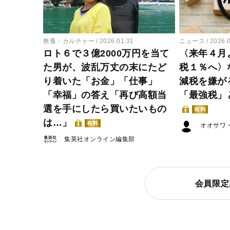
教養・カルチャー
2026.01.31
ニュース
2026.
ロト６で３億2000万円を当て
〈来年４月
た男が、波乱万丈の末にたど
税１％へ〉
り着いた「お金」「仕事」
減税を嫌が
「幸福」の答え「再び高額当
「最強税」
選を手にしたら買いたいもの
有料
は…」
有料
オオサワ
集英社オンライン編集部
会員限定