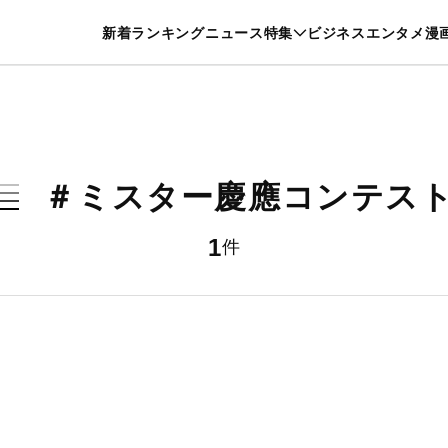
特集一覧を見る
漫画一覧を見る
新着
ランキング
ニュース
特集
ビジネス
エンタメ
漫
養・カルチャー
暮らし
スポーツ
ヘルスケア
美容
グルメ
＃ミスター慶應コンテス
1
件