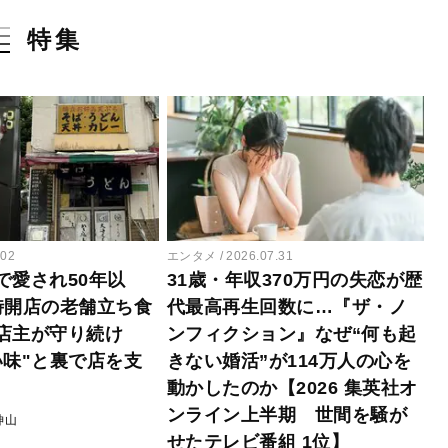
特集
.02
エンタメ
2026.07.31
で愛され50年以
31歳・年収370万円の失恋が歴
時開店の老舗立ち食
代最高再生回数に…『ザ・ノ
店主が守り続け
ンフィクション』なぜ“何も起
い味"と裏で店を支
きない婚活”が114万人の心を
動かしたのか【2026 集英社オ
ンライン上半期 世間を騒が
神山
せたテレビ番組 1位】