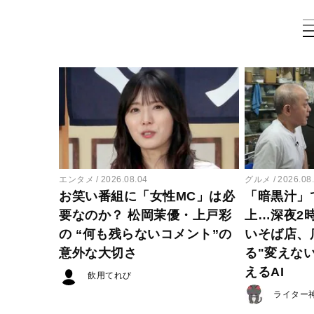
エンタメ
2026.08.04
グルメ
2026.08
お笑い番組に「女性MC」は必
「暗黒汁」
要なのか？ 松岡茉優・上戸彩
上…深夜2
の “何も残らないコメント”の
いそば店、
意外な大切さ
る"変えな
えるAI
飲用てれび
ライター