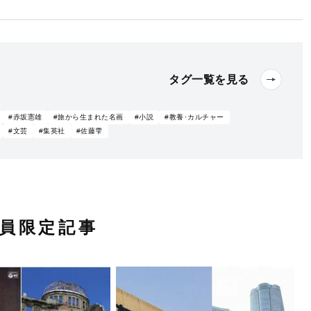
タグ一覧を見る
#赤坂憲雄
#旅から生まれた名画
#小説
#教養･カルチャー
#文芸
#集英社
#佐藤雫
員限定記事