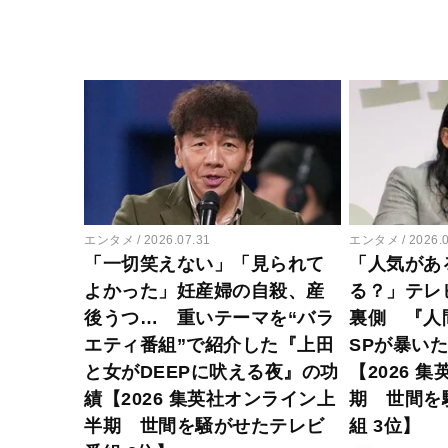
エンタメ
2026.07.31
エンタメ
2026.
「一切笑えない」「見られて
「人気があ
よかった」妊産婦の自殺、産
る？」テレ
後うつ… 重いテーマを“バラ
裏側 『人
エティ番組”で紹介した『上田
SPが暴い
と女がDEEPに吠える夜』の功
【2026 
績【2026 集英社オンライン上
期 世間を
半期 世間を騒がせたテレビ
組 3位】