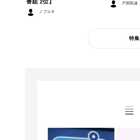
番組 2位】
戸部田誠
ノブユキ
特集