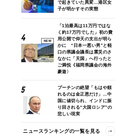
で起きていた異変…港区女
子が明かすその実態
「1泊最高は11万円ではな
く約17万円でした」初の費
用公開で仰天の支出が明ら
NEW
かに “日本一悪い男”と軽
口の県議会議長は震災のさ
なかに「天国」へ行ったと
ご満悦《福岡県議会の海外
豪遊〉
プーチンの絶望「もはや頼
れるのは金正恩だけ」…中
国に値切られ、インドに振
り回される“大国ロシア”の
悲しい現実
ニュースランキングの一覧を見る