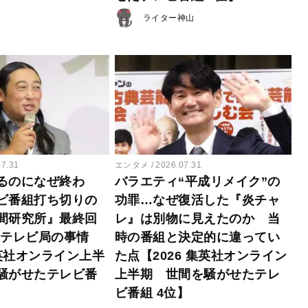
ライター神山
07.31
エンタメ
2026.07.31
るのになぜ終わ
バラエティ“平成リメイク”の
ビ番組打ち切りの
功罪…なぜ復活した『炎チャ
間研究所』最終回
レ』は別物に見えたのか 当
たテレビ局の事情
時の番組と決定的に違ってい
集英社オンライン上半
た点【2026 集英社オンライン
騒がせたテレビ番
上半期 世間を騒がせたテレ
ビ番組 4位】