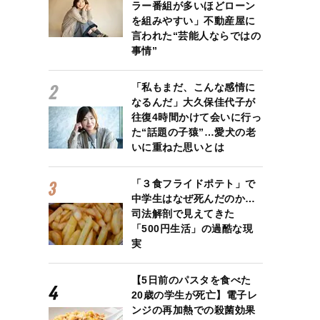
ラー番組が多いほどローン
を組みやすい」不動産屋に
言われた“芸能人ならではの
事情”
「私もまだ、こんな感情に
なるんだ」大久保佳代子が
往復4時間かけて会いに行っ
た“話題の子猿”…愛犬の老
いに重ねた思いとは
「３食フライドポテト」で
中学生はなぜ死んだのか…
司法解剖で見えてきた
「500円生活」の過酷な現
実
【5日前のパスタを食べた
20歳の学生が死亡】電子レ
ンジの再加熱での殺菌効果