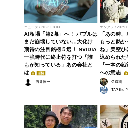
ニュース
2026.08.03
エンタメ
2025.
AI相場「第2幕」へ！ バブルは
「あの時、
まだ崩壊していない…大化け
もっと熱か
期待の注目銘柄５選！ NVIDIA
ね」美空ひ
一強時代に終止符を打つ「誰
込められた
もが知っている」あの会社と
『一本の鉛
は
への意志
有料
石井僚一
佐藤剛
TAP the 