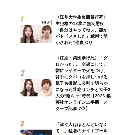
〈江別大学生集団暴行死〉
NEW
主犯格の18歳に無期懲役
「自分はやってねぇ。誰か
がトドメさした」裁判で明
かされた“他責ぶり”
〈江別・集団暴行死〉「グ
ロかった…」全裸にして、
髪にライターで火をつけ、
背中にタバコを押しつける
様子も撮影…公判で明らか
になった壮絶リンチと女子2
人の“陰キャ”時代【2026 集
英社オンライン上半期 ス
クープ記事 7位】
「泳ぐ人はほとんどいなく
て…」猛暑のナイトプール