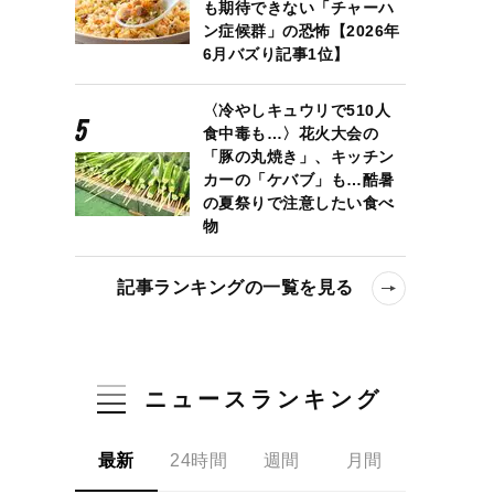
も期待できない「チャーハ
ン症候群」の恐怖【2026年
6月バズり記事1位】
〈冷やしキュウリで510人
食中毒も…〉花火大会の
「豚の丸焼き」、キッチン
カーの「ケバブ」も…酷暑
の夏祭りで注意したい食べ
物
記事ランキングの一覧を見る
ニュースランキング
最新
24時間
週間
月間