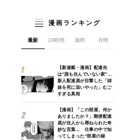
漫画ランキング
最新
24時間
週間
月間
【新連載・漫画】配達先
は“誰も住んでいない家”…
新人配達員が目撃した「姉
妹を死に追いやった」むご
すぎる真相
【漫画】「この部屋、何か
ありましたか？」郵便配達
員が住人から尋ねられた奇
妙な言葉… 仕事の中で知
ってしまった“部屋の秘