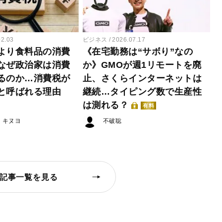
02.03
ビジネス
2026.07.17
より食料品の消費
《在宅勤務は“サボり”なの
なぜ政治家は消費
か》GMOが週1リモートを廃
るのか…消費税が
止、さくらインターネットは
と呼ばれる理由
継続…タイピング数で生産性
は測れる？
有料
・キヌヨ
不破聡
記事一覧を見る